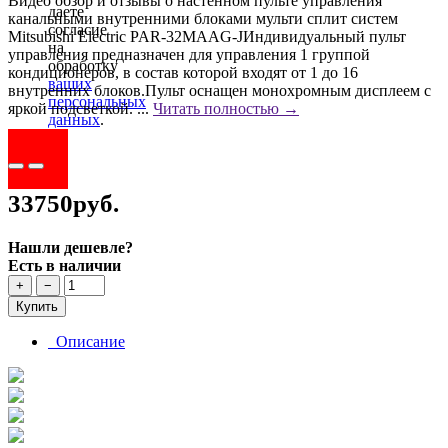
Видео обзор и отзывы о настенном пульте управления
даете
канальными внутренними блоками мульти сплит систем
согласие
Mitsubishi Electric PAR-32MAAG-JИндивидуальный пульт
на
управления предназначен для управления 1 группой
обработку
кондиционеров, в состав которой входят от 1 до 16
ваших
внутренних блоков.Пульт оснащен монохромным дисплеем с
персональных
яркой подсветкой. ...
Читать полностью →
данных
.
33750руб.
Нашли дешевле?
Есть в наличии
+
−
Купить
Описание