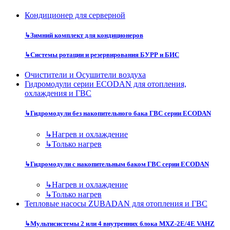
Кондиционер для серверной
↳
Зимний комплект для кондиционеров
↳
Системы ротации и резервирования БУРР и БИС
Очистители и Осушители воздуха
Гидромодули серии ECODAN для отопления,
охлаждения и ГВС
↳
Гидромодули без накопительного бака ГВС серии ECODAN
↳
Нагрев и охлаждение
↳
Только нагрев
↳
Гидромодули с накопительным баком ГВС серии ECODAN
↳
Нагрев и охлаждение
↳
Только нагрев
Тепловые насосы ZUBADAN для отопления и ГВС
↳
Мультисистемы 2 или 4 внутренних блока MXZ-2E/4E VAHZ