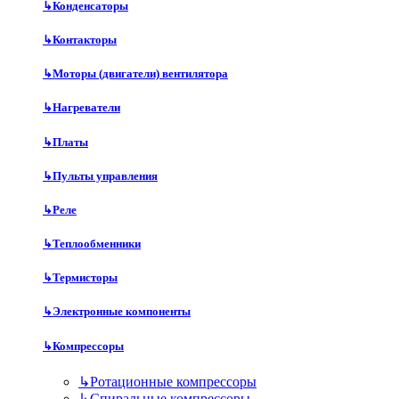
↳
Конденсаторы
↳
Контакторы
↳
Моторы (двигатели) вентилятора
↳
Нагреватели
↳
Платы
↳
Пульты управления
↳
Реле
↳
Теплообменники
↳
Термисторы
↳
Электронные компоненты
↳
Компрессоры
↳
Ротационные компрессоры
↳
Спиральные компрессоры