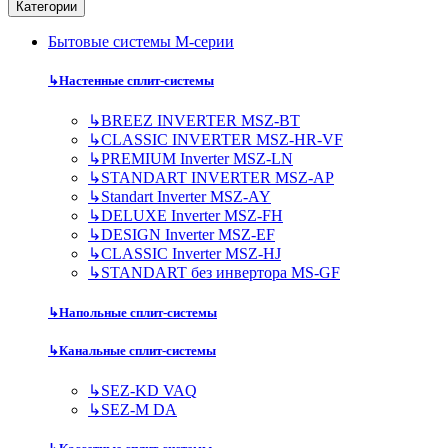
Категории
Бытовые системы M-серии
↳
Настенные сплит-системы
↳
BREEZ INVERTER MSZ-BT
↳
CLASSIC INVERTER MSZ-HR-VF
↳
PREMIUM Inverter MSZ-LN
↳
STANDART INVERTER MSZ-AP
↳
Standart Inverter MSZ-AY
↳
DELUXE Inverter MSZ-FH
↳
DESIGN Inverter MSZ-EF
↳
CLASSIC Inverter MSZ-HJ
↳
STANDART без инвертора MS-GF
↳
Напольные сплит-системы
↳
Канальные сплит-системы
↳
SEZ-KD VAQ
↳
SEZ-M DA