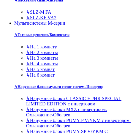
↳
Кассетные сплит-системы
↳
SLZ-M FA
↳
SLZ-KF VA2
Мультисистемы M-серии
↳
Готовые решения/Комплекты
↳
На 1 комнату
↳
На 2 комнаты
↳
На 3 комнаты
↳
На 4 комнаты
↳
На 5 комнат
↳
На 6 комнат
↳
Наружные блоки мульти сплит-систем. Инвертор
↳
Наружные блоки CLASSIC HJ/HR SPECIAL
LIMITED EDITION с инвертором
↳
Наружные блоки MXZ с инвертором.
Охлаждение-Обогрев
↳
Наружные блоки PUMY-P V/YKM с инвертором.
Охлаждение-Обогрев
↳
Наружные блоки PUMY-SP V/YKM С