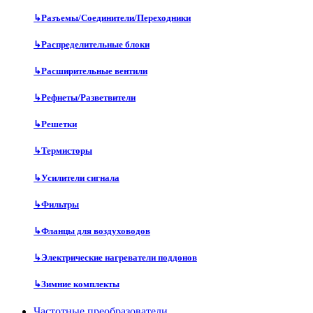
↳
Разъемы/Соединители/Переходники
↳
Распределительные блоки
↳
Расширительные вентили
↳
Рефнеты/Разветвители
↳
Решетки
↳
Термисторы
↳
Усилители сигнала
↳
Фильтры
↳
Фланцы для воздуховодов
↳
Электрические нагреватели поддонов
↳
Зимние комплекты
Частотные преобразователи