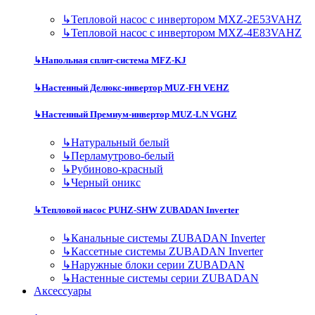
↳
Тепловой насос с инвертором MXZ-2E53VAHZ
↳
Тепловой насос с инвертором MXZ-4E83VAHZ
↳
Напольная сплит-система MFZ-KJ
↳
Настенный Делюкс-инвертор MUZ-FH VEHZ
↳
Настенный Премиум-инвертор MUZ-LN VGHZ
↳
Натуральный белый
↳
Перламутрово-белый
↳
Рубиново-красный
↳
Черный оникс
↳
Тепловой насос PUHZ-SHW ZUBADAN Inverter
↳
Канальные системы ZUBADAN Inverter
↳
Кассетные системы ZUBADAN Inverter
↳
Наружные блоки серии ZUBADAN
↳
Настенные системы серии ZUBADAN
Аксесcуары