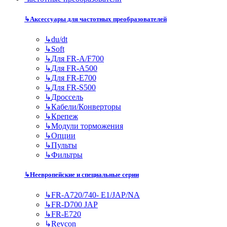
↳
Аксессуары для частотных преобразователей
↳
du/dt
↳
Soft
↳
Для FR-A/F700
↳
Для FR-A500
↳
Для FR-E700
↳
Для FR-S500
↳
Дроссель
↳
Кабели/Конверторы
↳
Крепеж
↳
Модули торможения
↳
Опции
↳
Пульты
↳
Фильтры
↳
Неевропейские и специальные серии
↳
FR-A720/740- E1/JAP/NA
↳
FR-D700 JAP
↳
FR-E720
↳
Revcon