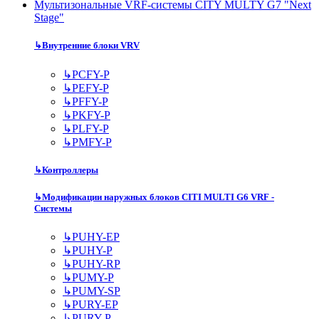
Мультизональные VRF-системы CITY MULTY G7 "Next
Stage"
↳
Внутренние блоки VRV
↳
PCFY-P
↳
PEFY-P
↳
PFFY-P
↳
PKFY-P
↳
PLFY-P
↳
PMFY-P
↳
Контроллеры
↳
Модификации наружных блоков CITI MULTI G6 VRF -
Системы
↳
PUHY-EP
↳
PUHY-P
↳
PUHY-RP
↳
PUMY-P
↳
PUMY-SP
↳
PURY-EP
↳
PURY-P