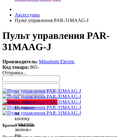
Аксесcуары
Пульт управления PAR-31MAAG-J
Пульт управления PAR-
31MAAG-J
Производитель:
Mitsubishi Electric
Код товара:
865-
Отправка...
Заказать звонок
Нажимая
на
кнопку
«заказать
Краткое описание
звонок»
вы