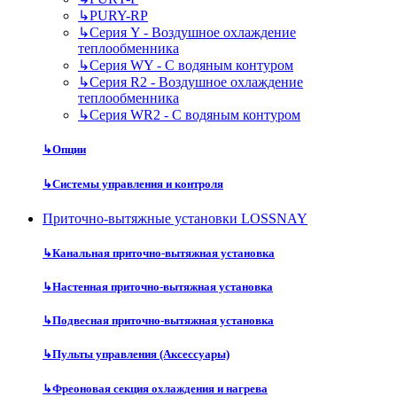
↳
PURY-RP
↳
Серия Y - Воздушное охлаждение
теплообменника
↳
Серия WY - С водяным контуром
↳
Серия R2 - Воздушное охлаждение
теплообменника
↳
Серия WR2 - С водяным контуром
↳
Опции
↳
Системы управления и контроля
Приточно-вытяжные установки LOSSNAY
↳
Канальная приточно-вытяжная установка
↳
Настенная приточно-вытяжная установка
↳
Подвесная приточно-вытяжная установка
↳
Пульты управления (Аксессуары)
↳
Фреоновая секция охлаждения и нагрева