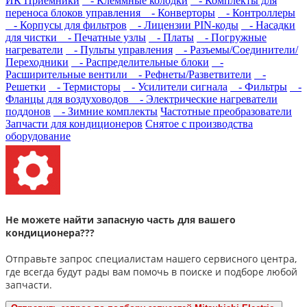
ИК Приемники
- Клеммные колодки
- Комплекты для
переноса блоков управления
- Конверторы
- Контроллеры
- Корпусы для фильтров
- Лицензии PIN-коды
- Насадки
для чистки
- Печатные узлы
- Платы
- Погружные
нагреватели
- Пульты управления
- Разъемы/Соединители/
Переходники
- Распределительные блоки
-
Расширительные вентили
- Рефнеты/Разветвители
-
Решетки
- Термисторы
- Усилители сигнала
- Фильтры
-
Фланцы для воздуховодов
- Электрические нагреватели
поддонов
- Зимние комплекты
Частотные преобразователи
Запчасти для кондиционеров
Снятое с производства
оборудование
Не можете найти запасную часть для вашего
кондиционера???
Отправьте запрос специалистам нашего сервисного центра,
где всегда будут рады вам помочь в поиске и подборе любой
запчасти.