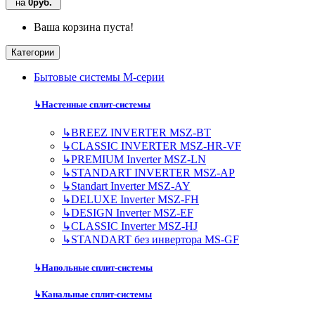
на
0руб.
Ваша корзина пуста!
Категории
Бытовые системы M-серии
↳
Настенные сплит-системы
↳
BREEZ INVERTER MSZ-BT
↳
CLASSIC INVERTER MSZ-HR-VF
↳
PREMIUM Inverter MSZ-LN
↳
STANDART INVERTER MSZ-AP
↳
Standart Inverter MSZ-AY
↳
DELUXE Inverter MSZ-FH
↳
DESIGN Inverter MSZ-EF
↳
CLASSIC Inverter MSZ-HJ
↳
STANDART без инвертора MS-GF
↳
Напольные сплит-системы
↳
Канальные сплит-системы