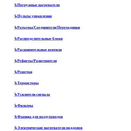
↳
Погружные нагреватели
↳
Пульты управления
↳
Разъемы/Соединители/Переходники
↳
Распределительные блоки
↳
Расширительные вентили
↳
Рефнеты/Разветвители
↳
Решетки
↳
Термисторы
↳
Усилители сигнала
↳
Фильтры
↳
Фланцы для воздуховодов
↳
Электрические нагреватели поддонов