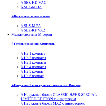
↳
SEZ-KD VAQ
↳
SEZ-M DA
↳
Кассетные сплит-системы
↳
SLZ-M FA
↳
SLZ-KF VA2
Мультисистемы M-серии
↳
Готовые решения/Комплекты
↳
На 1 комнату
↳
На 2 комнаты
↳
На 3 комнаты
↳
На 4 комнаты
↳
На 5 комнат
↳
На 6 комнат
↳
Наружные блоки мульти сплит-систем. Инвертор
↳
Наружные блоки CLASSIC HJ/HR SPECIAL
LIMITED EDITION с инвертором
↳
Наружные блоки MXZ с инвертором.