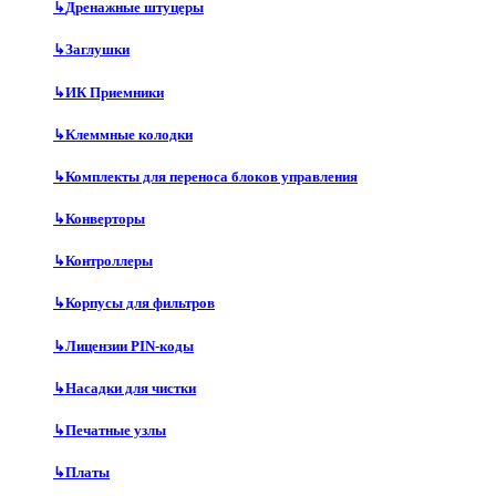
↳
Дренажные штуцеры
↳
Заглушки
↳
ИК Приемники
↳
Клеммные колодки
↳
Комплекты для переноса блоков управления
↳
Конверторы
↳
Контроллеры
↳
Корпусы для фильтров
↳
Лицензии PIN-коды
↳
Насадки для чистки
↳
Печатные узлы
↳
Платы