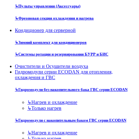
↳
Пульты управления (Аксессуары)
↳
Фреоновая секция охлаждения и нагрева
Кондиционер для серверной
↳
Зимний комплект для кондиционеров
↳
Системы ротации и резервирования БУРР и БИС
Очистители и Осушители воздуха
Гидромодули серии ECODAN для отопления,
охлаждения и ГВС
↳
Гидромодули без накопительного бака ГВС серии ECODAN
↳
Нагрев и охлаждение
↳
Только нагрев
↳
Гидромодули с накопительным баком ГВС серии ECODAN
↳
Нагрев и охлаждение
↳
Только нагрев