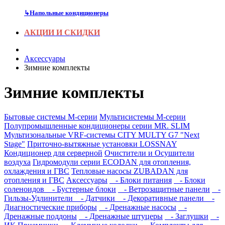
↳
Напольные кондиционеры
АКЦИИ И СКИДКИ
Аксесcуары
Зимние комплекты
Зимние комплекты
Бытовые системы M-серии
Мультисистемы M-серии
Полупромышленные кондиционеры серии MR. SLIM
Мультизональные VRF-системы CITY MULTY G7 "Next
Stage"
Приточно-вытяжные установки LOSSNAY
Кондиционер для серверной
Очистители и Осушители
воздуха
Гидромодули серии ECODAN для отопления,
охлаждения и ГВС
Тепловые насосы ZUBADAN для
отопления и ГВС
Аксесcуары
- Блоки питания
- Блоки
соленоидов
- Бустерные блоки
- Ветрозащитные панели
-
Гильзы-Удлинители
- Датчики
- Декоративные панели
-
Диагностические приборы
- Дренажные насосы
-
Дренажные поддоны
- Дренажные штуцеры
- Заглушки
-