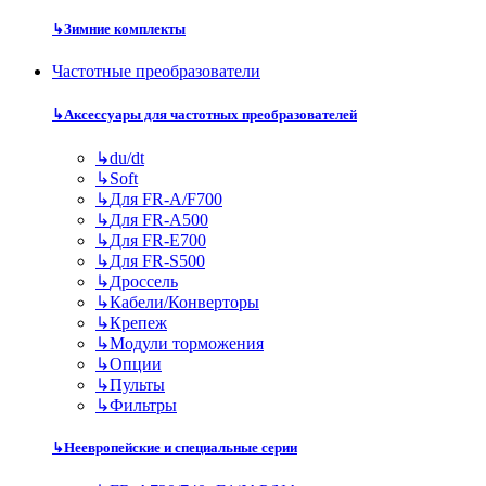
↳
Зимние комплекты
Частотные преобразователи
↳
Аксессуары для частотных преобразователей
↳
du/dt
↳
Soft
↳
Для FR-A/F700
↳
Для FR-A500
↳
Для FR-E700
↳
Для FR-S500
↳
Дроссель
↳
Кабели/Конверторы
↳
Крепеж
↳
Модули торможения
↳
Опции
↳
Пульты
↳
Фильтры
↳
Неевропейские и специальные серии