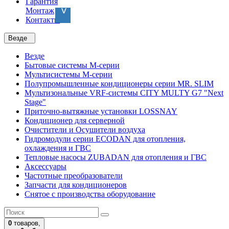
Гарантия
Монтаж
Контакты
Везде
Везде
Бытовые системы M-серии
Мультисистемы M-серии
Полупромышленные кондиционеры серии MR. SLIM
Мультизональные VRF-системы CITY MULTY G7 "Next
Stage"
Приточно-вытяжные установки LOSSNAY
Кондиционер для серверной
Очистители и Осушители воздуха
Гидромодули серии ECODAN для отопления,
охлаждения и ГВС
Тепловые насосы ZUBADAN для отопления и ГВС
Аксесcуары
Частотные преобразователи
Запчасти для кондиционеров
Снятое с производства оборудование
0
товаров,