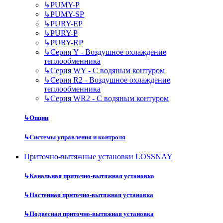
↳
PUMY-P
↳
PUMY-SP
↳
PURY-EP
↳
PURY-P
↳
PURY-RP
↳
Серия Y - Воздушное охлаждение
теплообменника
↳
Серия WY - С водяным контуром
↳
Серия R2 - Воздушное охлаждение
теплообменника
↳
Серия WR2 - С водяным контуром
↳
Опции
↳
Системы управления и контроля
Приточно-вытяжные установки LOSSNAY
↳
Канальная приточно-вытяжная установка
↳
Настенная приточно-вытяжная установка
↳
Подвесная приточно-вытяжная установка