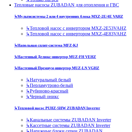
Тепловые насосы ZUBADAN для отопления и ГВС
↳
Мультисистемы 2 или 4 внутренних блока MXZ-2E/4E VAHZ
↳
Тепловой насос с инвертором MXZ-2E53VAHZ
↳
Тепловой насос с инвертором MXZ-4E83VAHZ
↳
Напольная сплит-система MFZ-KJ
↳
Настенный Делюкс-инвертор MUZ-FH VEHZ
↳
Настенный Премиум-инвертор MUZ-LN VGHZ
↳
Натуральный белый
↳
Перламутрово-белый
↳
Рубиново-красный
↳
Черный оникс
↳
Тепловой насос PUHZ-SHW ZUBADAN Inverter
↳
Канальные системы ZUBADAN Inverter
↳
Кассетные системы ZUBADAN Inverter
↳
Наружные блоки серии ZUBADAN