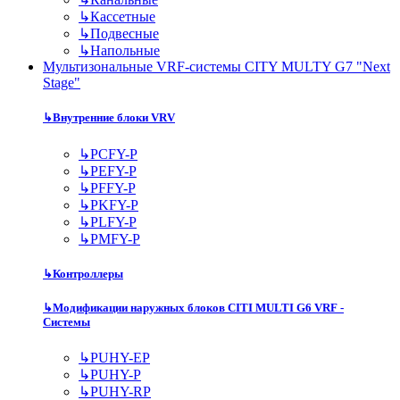
↳
Кассетные
↳
Подвесные
↳
Напольные
Мультизональные VRF-системы CITY MULTY G7 "Next
Stage"
↳
Внутренние блоки VRV
↳
PCFY-P
↳
PEFY-P
↳
PFFY-P
↳
PKFY-P
↳
PLFY-P
↳
PMFY-P
↳
Контроллеры
↳
Модификации наружных блоков CITI MULTI G6 VRF -
Системы
↳
PUHY-EP
↳
PUHY-P
↳
PUHY-RP