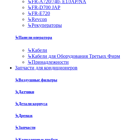
↳
FR-A720/740- E1/JAP/NA
↳
FR-D700 JAP
↳
FR-E720
↳
Revcon
↳
Рекуператоры
↳
Панели оператора
↳
Кабели
↳
Кабели для Оборудования Третьих Фирм
↳
Принадлежности
Запчасти для кондиционеров
↳
Воздушные фильтры
↳
Датчики
↳
Детали корпуса
↳
Дренаж
↳
Запчасти
↳
Капиллярные трубки