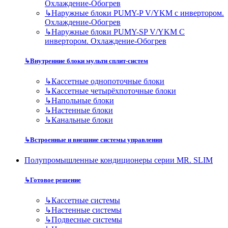
Охлаждение-Обогрев
↳
Наружные блоки PUMY-P V/YKM с инвертором.
Охлаждение-Обогрев
↳
Наружные блоки PUMY-SP V/YKM С
инвертором. Охлаждение-Обогрев
↳
Внутренние блоки мульти сплит-систем
↳
Кассетные однопоточные блоки
↳
Кассетные четырёхпоточные блоки
↳
Напольные блоки
↳
Настенные блоки
↳
Канальные блоки
↳
Встроенные и внешние системы управления
Полупромышленные кондиционеры серии MR. SLIM
↳
Готовое решение
↳
Кассетные системы
↳
Настенные системы
↳
Подвесные системы