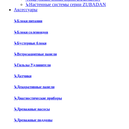
↳
Настенные системы серии ZUBADAN
Аксесcуары
↳
Блоки питания
↳
Блоки соленоидов
↳
Бустерные блоки
↳
Ветрозащитные панели
↳
Гильзы-Удлинители
↳
Датчики
↳
Декоративные панели
↳
Диагностические приборы
↳
Дренажные насосы
↳
Дренажные поддоны