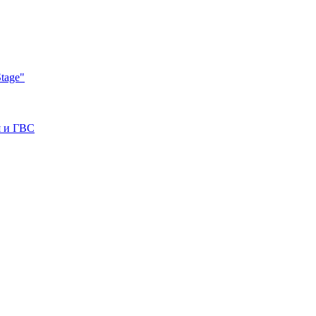
tage"
я и ГВС