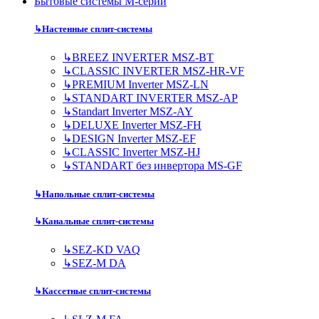
Бытовые системы M-серии
↳
Настенные сплит-системы
↳
BREEZ INVERTER MSZ-BT
↳
CLASSIC INVERTER MSZ-HR-VF
↳
PREMIUM Inverter MSZ-LN
↳
STANDART INVERTER MSZ-AP
↳
Standart Inverter MSZ-AY
↳
DELUXE Inverter MSZ-FH
↳
DESIGN Inverter MSZ-EF
↳
CLASSIC Inverter MSZ-HJ
↳
STANDART без инвертора MS-GF
↳
Напольные сплит-системы
↳
Канальные сплит-системы
↳
SEZ-KD VAQ
↳
SEZ-M DA
↳
Кассетные сплит-системы