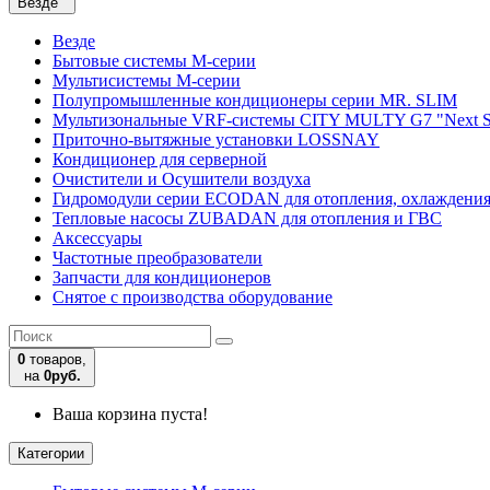
Везде
Везде
Бытовые системы M-серии
Мультисистемы M-серии
Полупромышленные кондиционеры серии MR. SLIM
Мультизональные VRF-системы CITY MULTY G7 "Next S
Приточно-вытяжные установки LOSSNAY
Кондиционер для серверной
Очистители и Осушители воздуха
Гидромодули серии ECODAN для отопления, охлаждени
Тепловые насосы ZUBADAN для отопления и ГВС
Аксесcуары
Частотные преобразователи
Запчасти для кондиционеров
Снятое с производства оборудование
0
товаров,
на
0руб.
Ваша корзина пуста!
Категории