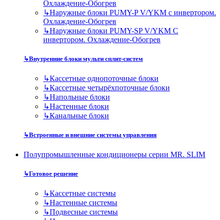
Охлаждение-Обогрев
↳
Наружные блоки PUMY-P V/YKM с инвертором.
Охлаждение-Обогрев
↳
Наружные блоки PUMY-SP V/YKM С
инвертором. Охлаждение-Обогрев
↳
Внутренние блоки мульти сплит-систем
↳
Кассетные однопоточные блоки
↳
Кассетные четырёхпоточные блоки
↳
Напольные блоки
↳
Настенные блоки
↳
Канальные блоки
↳
Встроенные и внешние системы управления
Полупромышленные кондиционеры серии MR. SLIM
↳
Готовое решение
↳
Кассетные системы
↳
Настенные системы
↳
Подвесные системы