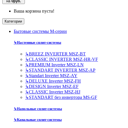
на
0руб.
Ваша корзина пуста!
Категории
Бытовые системы M-серии
↳
Настенные сплит-системы
↳
BREEZ INVERTER MSZ-BT
↳
CLASSIC INVERTER MSZ-HR-VF
↳
PREMIUM Inverter MSZ-LN
↳
STANDART INVERTER MSZ-AP
↳
Standart Inverter MSZ-AY
↳
DELUXE Inverter MSZ-FH
↳
DESIGN Inverter MSZ-EF
↳
CLASSIC Inverter MSZ-HJ
↳
STANDART без инвертора MS-GF
↳
Напольные сплит-системы
↳
Канальные сплит-системы