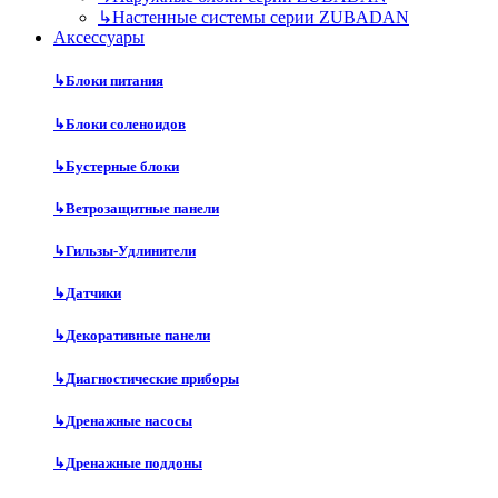
↳
Настенные системы серии ZUBADAN
Аксесcуары
↳
Блоки питания
↳
Блоки соленоидов
↳
Бустерные блоки
↳
Ветрозащитные панели
↳
Гильзы-Удлинители
↳
Датчики
↳
Декоративные панели
↳
Диагностические приборы
↳
Дренажные насосы
↳
Дренажные поддоны