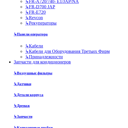
↳
FR-A720/740- E1/JAP/NA
↳
FR-D700 JAP
↳
FR-E720
↳
Revcon
↳
Рекуператоры
↳
Панели оператора
↳
Кабели
↳
Кабели для Оборудования Третьих Фирм
↳
Принадлежности
Запчасти для кондиционеров
↳
Воздушные фильтры
↳
Датчики
↳
Детали корпуса
↳
Дренаж
↳
Запчасти
↳
Капиллярные трубки