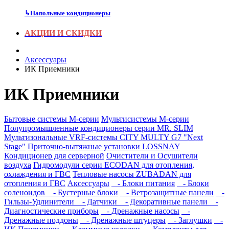
↳
Напольные кондиционеры
АКЦИИ И СКИДКИ
Аксесcуары
ИК Приемники
ИК Приемники
Бытовые системы M-серии
Мультисистемы M-серии
Полупромышленные кондиционеры серии MR. SLIM
Мультизональные VRF-системы CITY MULTY G7 "Next
Stage"
Приточно-вытяжные установки LOSSNAY
Кондиционер для серверной
Очистители и Осушители
воздуха
Гидромодули серии ECODAN для отопления,
охлаждения и ГВС
Тепловые насосы ZUBADAN для
отопления и ГВС
Аксесcуары
- Блоки питания
- Блоки
соленоидов
- Бустерные блоки
- Ветрозащитные панели
-
Гильзы-Удлинители
- Датчики
- Декоративные панели
-
Диагностические приборы
- Дренажные насосы
-
Дренажные поддоны
- Дренажные штуцеры
- Заглушки
-