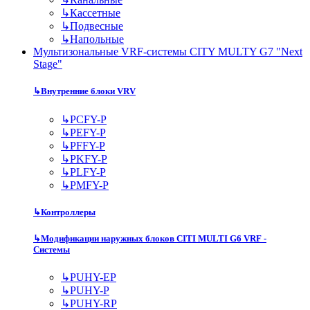
↳
Кассетные
↳
Подвесные
↳
Напольные
Мультизональные VRF-системы CITY MULTY G7 "Next
Stage"
↳
Внутренние блоки VRV
↳
PCFY-P
↳
PEFY-P
↳
PFFY-P
↳
PKFY-P
↳
PLFY-P
↳
PMFY-P
↳
Контроллеры
↳
Модификации наружных блоков CITI MULTI G6 VRF -
Системы
↳
PUHY-EP
↳
PUHY-P
↳
PUHY-RP