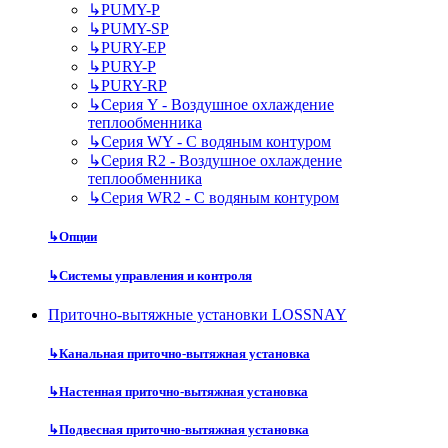
↳
PUMY-P
↳
PUMY-SP
↳
PURY-EP
↳
PURY-P
↳
PURY-RP
↳
Серия Y - Воздушное охлаждение
теплообменника
↳
Серия WY - С водяным контуром
↳
Серия R2 - Воздушное охлаждение
теплообменника
↳
Серия WR2 - С водяным контуром
↳
Опции
↳
Системы управления и контроля
Приточно-вытяжные установки LOSSNAY
↳
Канальная приточно-вытяжная установка
↳
Настенная приточно-вытяжная установка
↳
Подвесная приточно-вытяжная установка