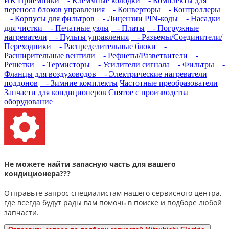
ИК Приемники
- Клеммные колодки
- Комплекты для
переноса блоков управления
- Конверторы
- Контроллеры
- Корпусы для фильтров
- Лицензии PIN-коды
- Насадки
для чистки
- Печатные узлы
- Платы
- Погружные
нагреватели
- Пульты управления
- Разъемы/Соединители/
Переходники
- Распределительные блоки
-
Расширительные вентили
- Рефнеты/Разветвители
-
Решетки
- Термисторы
- Усилители сигнала
- Фильтры
-
Фланцы для воздуховодов
- Электрические нагреватели
поддонов
- Зимние комплекты
Частотные преобразователи
Запчасти для кондиционеров
Снятое с производства
оборудование
Не можете найти запасную часть для вашего
кондиционера???
Отправьте запрос специалистам нашего сервисного центра,
где всегда будут рады вам помочь в поиске и подборе любой
запчасти.