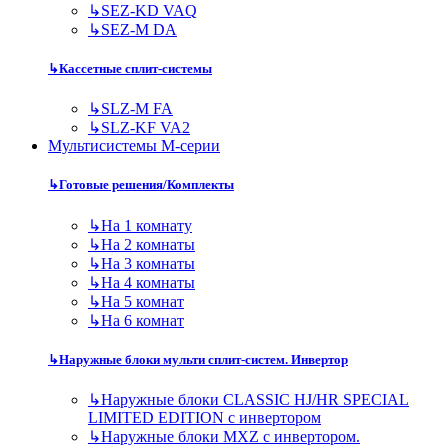
↳
SEZ-KD VAQ
↳
SEZ-M DA
↳
Кассетные сплит-системы
↳
SLZ-M FA
↳
SLZ-KF VA2
Мультисистемы M-серии
↳
Готовые решения/Комплекты
↳
На 1 комнату
↳
На 2 комнаты
↳
На 3 комнаты
↳
На 4 комнаты
↳
На 5 комнат
↳
На 6 комнат
↳
Наружные блоки мульти сплит-систем. Инвертор
↳
Наружные блоки CLASSIC HJ/HR SPECIAL
LIMITED EDITION с инвертором
↳
Наружные блоки MXZ с инвертором.