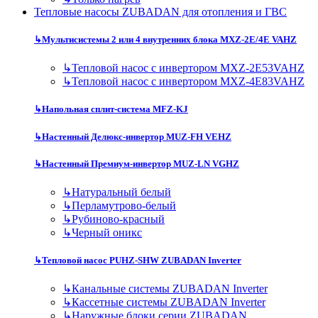
Тепловые насосы ZUBADAN для отопления и ГВС
↳
Мультисистемы 2 или 4 внутренних блока MXZ-2E/4E VAHZ
↳
Тепловой насос с инвертором MXZ-2E53VAHZ
↳
Тепловой насос с инвертором MXZ-4E83VAHZ
↳
Напольная сплит-система MFZ-KJ
↳
Настенный Делюкс-инвертор MUZ-FH VEHZ
↳
Настенный Премиум-инвертор MUZ-LN VGHZ
↳
Натуральный белый
↳
Перламутрово-белый
↳
Рубиново-красный
↳
Черный оникс
↳
Тепловой насос PUHZ-SHW ZUBADAN Inverter
↳
Канальные системы ZUBADAN Inverter
↳
Кассетные системы ZUBADAN Inverter
↳
Наружные блоки серии ZUBADAN