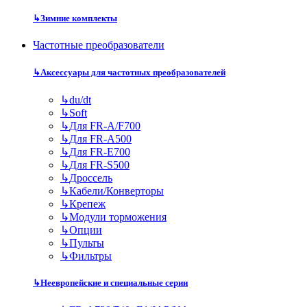
↳
Зимние комплекты
Частотные преобразователи
↳
Аксессуары для частотных преобразователей
↳
du/dt
↳
Soft
↳
Для FR-A/F700
↳
Для FR-A500
↳
Для FR-E700
↳
Для FR-S500
↳
Дроссель
↳
Кабели/Конверторы
↳
Крепеж
↳
Модули торможения
↳
Опции
↳
Пульты
↳
Фильтры
↳
Неевропейские и специальные серии