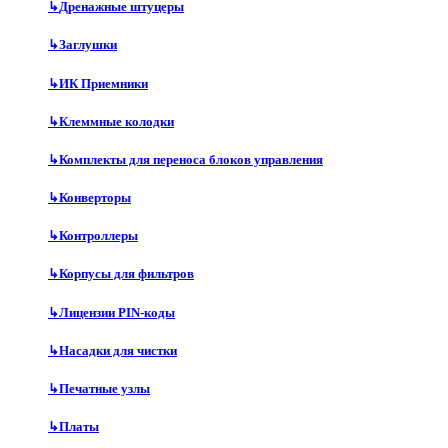
↳
Дренажные штуцеры
↳
Заглушки
↳
ИК Приемники
↳
Клеммные колодки
↳
Комплекты для переноса блоков управления
↳
Конверторы
↳
Контроллеры
↳
Корпусы для фильтров
↳
Лицензии PIN-коды
↳
Насадки для чистки
↳
Печатные узлы
↳
Платы