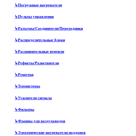
↳
Погружные нагреватели
↳
Пульты управления
↳
Разъемы/Соединители/Переходники
↳
Распределительные блоки
↳
Расширительные вентили
↳
Рефнеты/Разветвители
↳
Решетки
↳
Термисторы
↳
Усилители сигнала
↳
Фильтры
↳
Фланцы для воздуховодов
↳
Электрические нагреватели поддонов