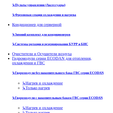
↳
Пульты управления (Аксессуары)
↳
Фреоновая секция охлаждения и нагрева
Кондиционер для серверной
↳
Зимний комплект для кондиционеров
↳
Системы ротации и резервирования БУРР и БИС
Очистители и Осушители воздуха
Гидромодули серии ECODAN для отопления,
охлаждения и ГВС
↳
Гидромодули без накопительного бака ГВС серии ECODAN
↳
Нагрев и охлаждение
↳
Только нагрев
↳
Гидромодули с накопительным баком ГВС серии ECODAN
↳
Нагрев и охлаждение
↳
Только нагрев