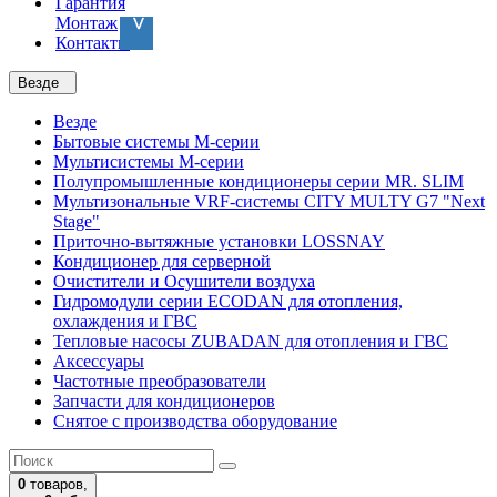
Гарантия
Монтаж
Контакты
Везде
Везде
Бытовые системы M-серии
Мультисистемы M-серии
Полупромышленные кондиционеры серии MR. SLIM
Мультизональные VRF-системы CITY MULTY G7 "Next
Stage"
Приточно-вытяжные установки LOSSNAY
Кондиционер для серверной
Очистители и Осушители воздуха
Гидромодули серии ECODAN для отопления,
охлаждения и ГВС
Тепловые насосы ZUBADAN для отопления и ГВС
Аксесcуары
Частотные преобразователи
Запчасти для кондиционеров
Снятое с производства оборудование
0
товаров,