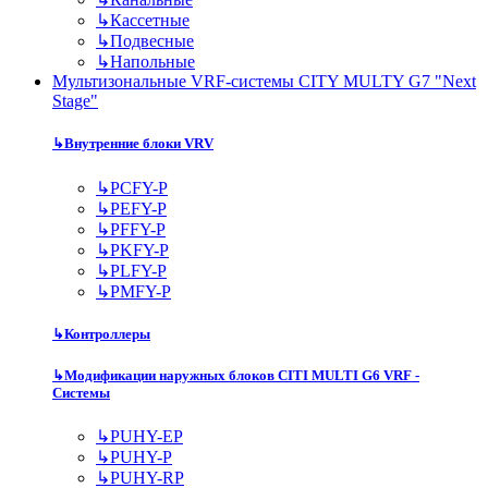
↳
Кассетные
↳
Подвесные
↳
Напольные
Мультизональные VRF-системы CITY MULTY G7 "Next
Stage"
↳
Внутренние блоки VRV
↳
PCFY-P
↳
PEFY-P
↳
PFFY-P
↳
PKFY-P
↳
PLFY-P
↳
PMFY-P
↳
Контроллеры
↳
Модификации наружных блоков CITI MULTI G6 VRF -
Системы
↳
PUHY-EP
↳
PUHY-P
↳
PUHY-RP