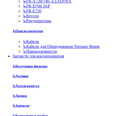
↳
FR-A720/740- E1/JAP/NA
↳
FR-D700 JAP
↳
FR-E720
↳
Revcon
↳
Рекуператоры
↳
Панели оператора
↳
Кабели
↳
Кабели для Оборудования Третьих Фирм
↳
Принадлежности
Запчасти для кондиционеров
↳
Воздушные фильтры
↳
Датчики
↳
Детали корпуса
↳
Дренаж
↳
Запчасти
↳
Капиллярные трубки