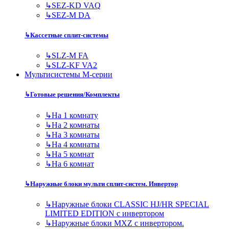
↳
SEZ-KD VAQ
↳
SEZ-M DA
↳
Кассетные сплит-системы
↳
SLZ-M FA
↳
SLZ-KF VA2
Мультисистемы M-серии
↳
Готовые решения/Комплекты
↳
На 1 комнату
↳
На 2 комнаты
↳
На 3 комнаты
↳
На 4 комнаты
↳
На 5 комнат
↳
На 6 комнат
↳
Наружные блоки мульти сплит-систем. Инвертор
↳
Наружные блоки CLASSIC HJ/HR SPECIAL
LIMITED EDITION с инвертором
↳
Наружные блоки MXZ с инвертором.