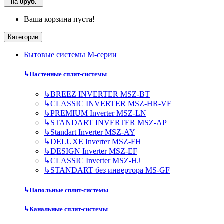
на
0руб.
Ваша корзина пуста!
Категории
Бытовые системы M-серии
↳
Настенные сплит-системы
↳
BREEZ INVERTER MSZ-BT
↳
CLASSIC INVERTER MSZ-HR-VF
↳
PREMIUM Inverter MSZ-LN
↳
STANDART INVERTER MSZ-AP
↳
Standart Inverter MSZ-AY
↳
DELUXE Inverter MSZ-FH
↳
DESIGN Inverter MSZ-EF
↳
CLASSIC Inverter MSZ-HJ
↳
STANDART без инвертора MS-GF
↳
Напольные сплит-системы
↳
Канальные сплит-системы