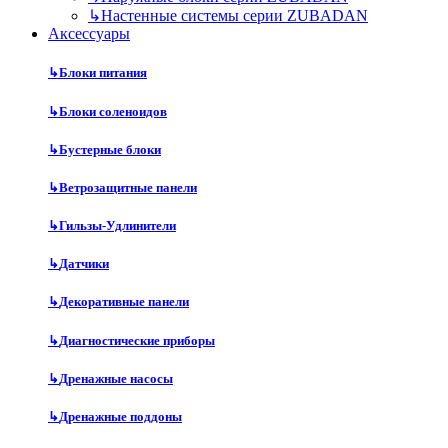
↳
Настенные системы серии ZUBADAN
Аксесcуары
↳
Блоки питания
↳
Блоки соленоидов
↳
Бустерные блоки
↳
Ветрозащитные панели
↳
Гильзы-Удлинители
↳
Датчики
↳
Декоративные панели
↳
Диагностические приборы
↳
Дренажные насосы
↳
Дренажные поддоны