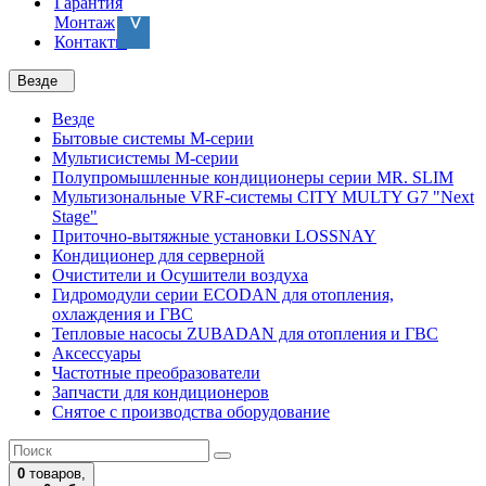
Гарантия
Монтаж
Контакты
Везде
Везде
Бытовые системы M-серии
Мультисистемы M-серии
Полупромышленные кондиционеры серии MR. SLIM
Мультизональные VRF-системы CITY MULTY G7 "Next
Stage"
Приточно-вытяжные установки LOSSNAY
Кондиционер для серверной
Очистители и Осушители воздуха
Гидромодули серии ECODAN для отопления,
охлаждения и ГВС
Тепловые насосы ZUBADAN для отопления и ГВС
Аксесcуары
Частотные преобразователи
Запчасти для кондиционеров
Снятое с производства оборудование
0
товаров,