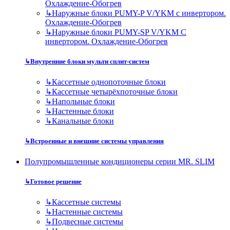
Охлаждение-Обогрев
↳
Наружные блоки PUMY-P V/YKM с инвертором.
Охлаждение-Обогрев
↳
Наружные блоки PUMY-SP V/YKM С
инвертором. Охлаждение-Обогрев
↳
Внутренние блоки мульти сплит-систем
↳
Кассетные однопоточные блоки
↳
Кассетные четырёхпоточные блоки
↳
Напольные блоки
↳
Настенные блоки
↳
Канальные блоки
↳
Встроенные и внешние системы управления
Полупромышленные кондиционеры серии MR. SLIM
↳
Готовое решение
↳
Кассетные системы
↳
Настенные системы
↳
Подвесные системы