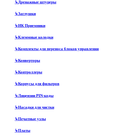
↳
Дренажные штуцеры
↳
Заглушки
↳
ИК Приемники
↳
Клеммные колодки
↳
Комплекты для переноса блоков управления
↳
Конверторы
↳
Контроллеры
↳
Корпусы для фильтров
↳
Лицензии PIN-коды
↳
Насадки для чистки
↳
Печатные узлы
↳
Платы