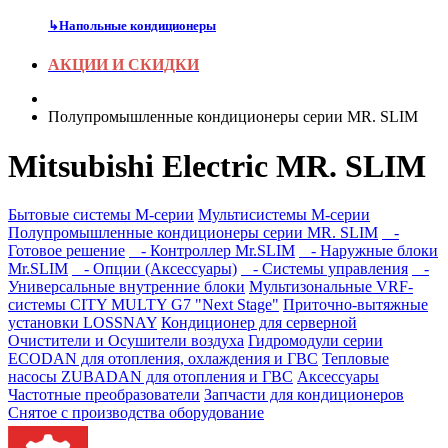
↳
Напольные кондиционеры
АКЦИИ И СКИДКИ
Полупромышленные кондиционеры серии MR. SLIM
Mitsubishi Electric MR. SLIM
Бытовые системы M-серии
Мультисистемы M-серии
Полупромышленные кондиционеры серии MR. SLIM
-
Готовое решение
- Контроллер Mr.SLIM
- Наружные блоки
Mr.SLIM
- Опции (Аксессуары)
- Системы управления
-
Универсальные внутренние блоки
Мультизональные VRF-
системы CITY MULTY G7 "Next Stage"
Приточно-вытяжные
установки LOSSNAY
Кондиционер для серверной
Очистители и Осушители воздуха
Гидромодули серии
ECODAN для отопления, охлаждения и ГВС
Тепловые
насосы ZUBADAN для отопления и ГВС
Аксесcуары
Частотные преобразователи
Запчасти для кондиционеров
Снятое с производства оборудование