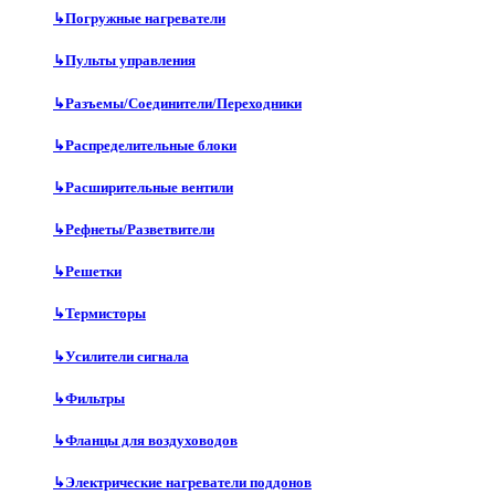
↳
Погружные нагреватели
↳
Пульты управления
↳
Разъемы/Соединители/Переходники
↳
Распределительные блоки
↳
Расширительные вентили
↳
Рефнеты/Разветвители
↳
Решетки
↳
Термисторы
↳
Усилители сигнала
↳
Фильтры
↳
Фланцы для воздуховодов
↳
Электрические нагреватели поддонов