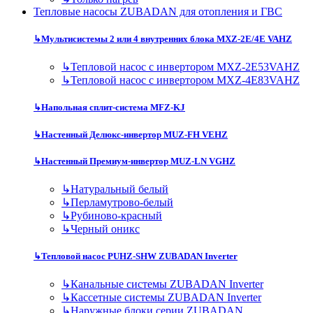
Тепловые насосы ZUBADAN для отопления и ГВС
↳
Мультисистемы 2 или 4 внутренних блока MXZ-2E/4E VAHZ
↳
Тепловой насос с инвертором MXZ-2E53VAHZ
↳
Тепловой насос с инвертором MXZ-4E83VAHZ
↳
Напольная сплит-система MFZ-KJ
↳
Настенный Делюкс-инвертор MUZ-FH VEHZ
↳
Настенный Премиум-инвертор MUZ-LN VGHZ
↳
Натуральный белый
↳
Перламутрово-белый
↳
Рубиново-красный
↳
Черный оникс
↳
Тепловой насос PUHZ-SHW ZUBADAN Inverter
↳
Канальные системы ZUBADAN Inverter
↳
Кассетные системы ZUBADAN Inverter
↳
Наружные блоки серии ZUBADAN