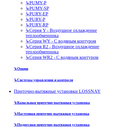
↳
PUMY-P
↳
PUMY-SP
↳
PURY-EP
↳
PURY-P
↳
PURY-RP
↳
Серия Y - Воздушное охлаждение
теплообменника
↳
Серия WY - С водяным контуром
↳
Серия R2 - Воздушное охлаждение
теплообменника
↳
Серия WR2 - С водяным контуром
↳
Опции
↳
Системы управления и контроля
Приточно-вытяжные установки LOSSNAY
↳
Канальная приточно-вытяжная установка
↳
Настенная приточно-вытяжная установка
↳
Подвесная приточно-вытяжная установка