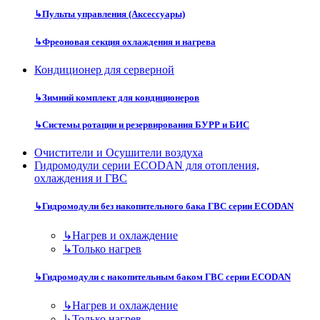
↳
Пульты управления (Аксессуары)
↳
Фреоновая секция охлаждения и нагрева
Кондиционер для серверной
↳
Зимний комплект для кондиционеров
↳
Системы ротации и резервирования БУРР и БИС
Очистители и Осушители воздуха
Гидромодули серии ECODAN для отопления,
охлаждения и ГВС
↳
Гидромодули без накопительного бака ГВС серии ECODAN
↳
Нагрев и охлаждение
↳
Только нагрев
↳
Гидромодули с накопительным баком ГВС серии ECODAN
↳
Нагрев и охлаждение
↳
Только нагрев