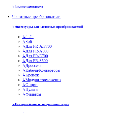
↳
Зимние комплекты
Частотные преобразователи
↳
Аксессуары для частотных преобразователей
↳
du/dt
↳
Soft
↳
Для FR-A/F700
↳
Для FR-A500
↳
Для FR-E700
↳
Для FR-S500
↳
Дроссель
↳
Кабели/Конверторы
↳
Крепеж
↳
Модули торможения
↳
Опции
↳
Пульты
↳
Фильтры
↳
Неевропейские и специальные серии