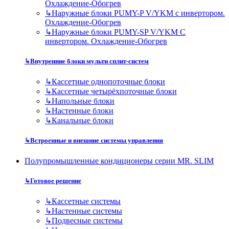
Охлаждение-Обогрев
↳
Наружные блоки PUMY-P V/YKM с инвертором.
Охлаждение-Обогрев
↳
Наружные блоки PUMY-SP V/YKM С
инвертором. Охлаждение-Обогрев
↳
Внутренние блоки мульти сплит-систем
↳
Кассетные однопоточные блоки
↳
Кассетные четырёхпоточные блоки
↳
Напольные блоки
↳
Настенные блоки
↳
Канальные блоки
↳
Встроенные и внешние системы управления
Полупромышленные кондиционеры серии MR. SLIM
↳
Готовое решение
↳
Кассетные системы
↳
Настенные системы
↳
Подвесные системы