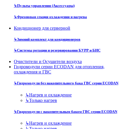
↳
Пульты управления (Аксессуары)
↳
Фреоновая секция охлаждения и нагрева
Кондиционер для серверной
↳
Зимний комплект для кондиционеров
↳
Системы ротации и резервирования БУРР и БИС
Очистители и Осушители воздуха
Гидромодули серии ECODAN для отопления,
охлаждения и ГВС
↳
Гидромодули без накопительного бака ГВС серии ECODAN
↳
Нагрев и охлаждение
↳
Только нагрев
↳
Гидромодули с накопительным баком ГВС серии ECODAN
↳
Нагрев и охлаждение
↳
Только нагрев