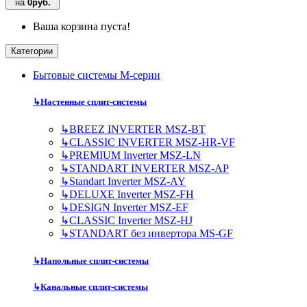
на
0руб.
Ваша корзина пуста!
Категории
Бытовые системы M-серии
↳
Настенные сплит-системы
↳
BREEZ INVERTER MSZ-BT
↳
CLASSIC INVERTER MSZ-HR-VF
↳
PREMIUM Inverter MSZ-LN
↳
STANDART INVERTER MSZ-AP
↳
Standart Inverter MSZ-AY
↳
DELUXE Inverter MSZ-FH
↳
DESIGN Inverter MSZ-EF
↳
CLASSIC Inverter MSZ-HJ
↳
STANDART без инвертора MS-GF
↳
Напольные сплит-системы
↳
Канальные сплит-системы