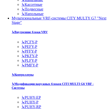
↳
Кассетные
↳
Подвесные
↳
Напольные
Мультизональные VRF-системы CITY MULTY G7 "Next
Stage"
↳
Внутренние блоки VRV
↳
PCFY-P
↳
PEFY-P
↳
PFFY-P
↳
PKFY-P
↳
PLFY-P
↳
PMFY-P
↳
Контроллеры
↳
Модификации наружных блоков CITI MULTI G6 VRF -
Системы
↳
PUHY-EP
↳
PUHY-P
↳
PUHY-RP