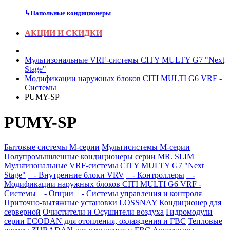
↳
Напольные кондиционеры
АКЦИИ И СКИДКИ
Мультизональные VRF-системы CITY MULTY G7 "Next
Stage"
Модификации наружных блоков CITI MULTI G6 VRF -
Системы
PUMY-SP
PUMY-SP
Бытовые системы M-серии
Мультисистемы M-серии
Полупромышленные кондиционеры серии MR. SLIM
Мультизональные VRF-системы CITY MULTY G7 "Next
Stage"
- Внутренние блоки VRV
- Контроллеры
-
Модификации наружных блоков CITI MULTI G6 VRF -
Системы
- Опции
- Системы управления и контроля
Приточно-вытяжные установки LOSSNAY
Кондиционер для
серверной
Очистители и Осушители воздуха
Гидромодули
серии ECODAN для отопления, охлаждения и ГВС
Тепловые