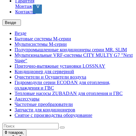
Гарантия
Монтаж
Контакты
Везде
Везде
Бытовые системы M-серии
Мультисистемы M-серии
Полупромышленные кондиционеры серии MR. SLIM
Мультизональные VRF-системы CITY MULTY G7 "Next
Stage"
Приточно-вытяжные установки LOSSNAY
Кондиционер для серверной
Очистители и Осушители воздуха
Гидромодули серии ECODAN для отопления,
охлаждения и ГВС
Тепловые насосы ZUBADAN для отопления и ГВС
Аксесcуары
Частотные преобразователи
Запчасти для кондиционеров
Снятое с производства оборудование
0
товаров,