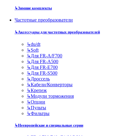
↳
Зимние комплекты
Частотные преобразователи
↳
Аксессуары для частотных преобразователей
↳
du/dt
↳
Soft
↳
Для FR-A/F700
↳
Для FR-A500
↳
Для FR-E700
↳
Для FR-S500
↳
Дроссель
↳
Кабели/Конверторы
↳
Крепеж
↳
Модули торможения
↳
Опции
↳
Пульты
↳
Фильтры
↳
Неевропейские и специальные серии