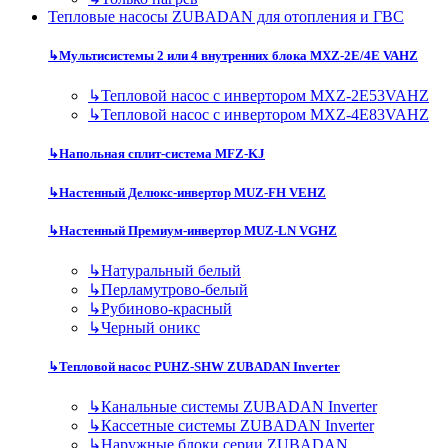
Тепловые насосы ZUBADAN для отопления и ГВС
↳
Мультисистемы 2 или 4 внутренних блока MXZ-2E/4E VAHZ
↳
Тепловой насос с инвертором MXZ-2E53VAHZ
↳
Тепловой насос с инвертором MXZ-4E83VAHZ
↳
Напольная сплит-система MFZ-KJ
↳
Настенный Делюкс-инвертор MUZ-FH VEHZ
↳
Настенный Премиум-инвертор MUZ-LN VGHZ
↳
Натуральный белый
↳
Перламутрово-белый
↳
Рубиново-красный
↳
Черный оникс
↳
Тепловой насос PUHZ-SHW ZUBADAN Inverter
↳
Канальные системы ZUBADAN Inverter
↳
Кассетные системы ZUBADAN Inverter
↳
Наружные блоки серии ZUBADAN