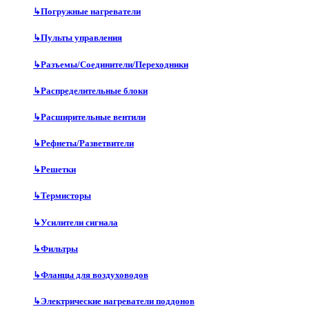
↳
Погружные нагреватели
↳
Пульты управления
↳
Разъемы/Соединители/Переходники
↳
Распределительные блоки
↳
Расширительные вентили
↳
Рефнеты/Разветвители
↳
Решетки
↳
Термисторы
↳
Усилители сигнала
↳
Фильтры
↳
Фланцы для воздуховодов
↳
Электрические нагреватели поддонов