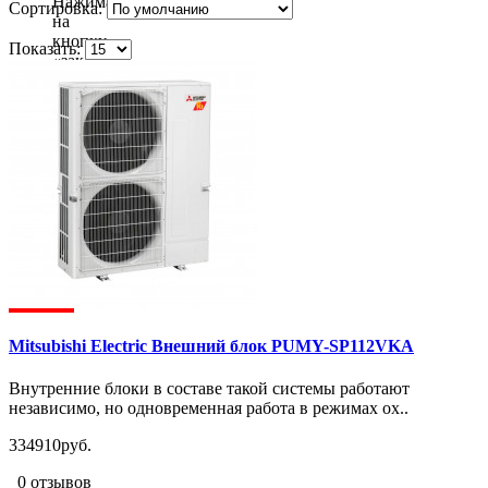
Нажимая
Сортировка:
на
кнопку
Показать:
«заказать
звонок»
вы
даете
согласие
на
обработку
ваших
персональных
данных
.
Mitsubishi Electric Внешний блок PUMY-SP112VKA
Внутренние блоки в составе такой системы работают
независимо, но одновременная работа в режимах ох..
334910руб.
0 отзывов