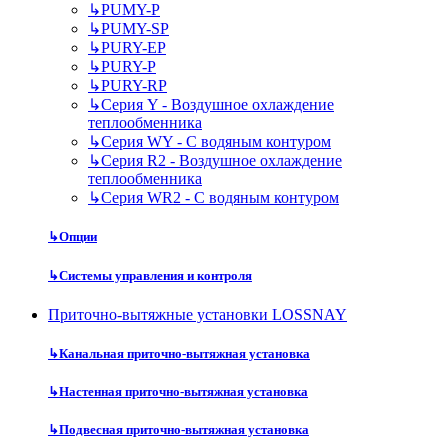
↳
PUMY-P
↳
PUMY-SP
↳
PURY-EP
↳
PURY-P
↳
PURY-RP
↳
Серия Y - Воздушное охлаждение
теплообменника
↳
Серия WY - С водяным контуром
↳
Серия R2 - Воздушное охлаждение
теплообменника
↳
Серия WR2 - С водяным контуром
↳
Опции
↳
Системы управления и контроля
Приточно-вытяжные установки LOSSNAY
↳
Канальная приточно-вытяжная установка
↳
Настенная приточно-вытяжная установка
↳
Подвесная приточно-вытяжная установка