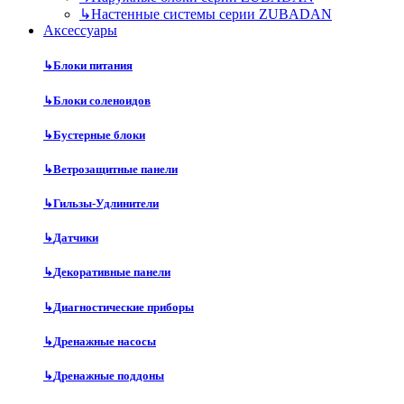
↳
Настенные системы серии ZUBADAN
Аксесcуары
↳
Блоки питания
↳
Блоки соленоидов
↳
Бустерные блоки
↳
Ветрозащитные панели
↳
Гильзы-Удлинители
↳
Датчики
↳
Декоративные панели
↳
Диагностические приборы
↳
Дренажные насосы
↳
Дренажные поддоны