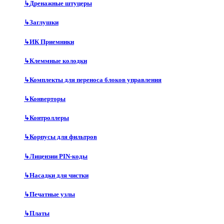
↳
Дренажные штуцеры
↳
Заглушки
↳
ИК Приемники
↳
Клеммные колодки
↳
Комплекты для переноса блоков управления
↳
Конверторы
↳
Контроллеры
↳
Корпусы для фильтров
↳
Лицензии PIN-коды
↳
Насадки для чистки
↳
Печатные узлы
↳
Платы