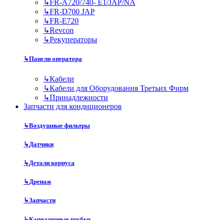
↳
FR-A720/740- E1/JAP/NA
↳
FR-D700 JAP
↳
FR-E720
↳
Revcon
↳
Рекуператоры
↳
Панели оператора
↳
Кабели
↳
Кабели для Оборудования Третьих Фирм
↳
Принадлежности
Запчасти для кондиционеров
↳
Воздушные фильтры
↳
Датчики
↳
Детали корпуса
↳
Дренаж
↳
Запчасти
↳
Капиллярные трубки