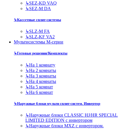
↳
SEZ-KD VAQ
↳
SEZ-M DA
↳
Кассетные сплит-системы
↳
SLZ-M FA
↳
SLZ-KF VA2
Мультисистемы M-серии
↳
Готовые решения/Комплекты
↳
На 1 комнату
↳
На 2 комнаты
↳
На 3 комнаты
↳
На 4 комнаты
↳
На 5 комнат
↳
На 6 комнат
↳
Наружные блоки мульти сплит-систем. Инвертор
↳
Наружные блоки CLASSIC HJ/HR SPECIAL
LIMITED EDITION с инвертором
↳
Наружные блоки MXZ с инвертором.