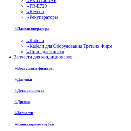
↳
FR-D700 JAP
↳
FR-E720
↳
Revcon
↳
Рекуператоры
↳
Панели оператора
↳
Кабели
↳
Кабели для Оборудования Третьих Фирм
↳
Принадлежности
Запчасти для кондиционеров
↳
Воздушные фильтры
↳
Датчики
↳
Детали корпуса
↳
Дренаж
↳
Запчасти
↳
Капиллярные трубки