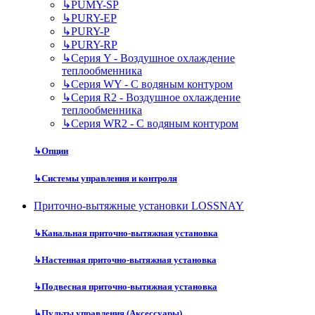
↳
PUMY-SP
↳
PURY-EP
↳
PURY-P
↳
PURY-RP
↳
Серия Y - Воздушное охлаждение
теплообменника
↳
Серия WY - С водяным контуром
↳
Серия R2 - Воздушное охлаждение
теплообменника
↳
Серия WR2 - С водяным контуром
↳
Опции
↳
Системы управления и контроля
Приточно-вытяжные установки LOSSNAY
↳
Канальная приточно-вытяжная установка
↳
Настенная приточно-вытяжная установка
↳
Подвесная приточно-вытяжная установка
↳
Пульты управления (Аксессуары)