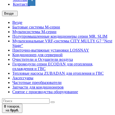
Контакты
Везде
Везде
Бытовые системы M-серии
Мультисистемы M-серии
Полупромышленные кондиционеры серии MR. SLIM
Мультизональные VRF-системы CITY MULTY G7 "Next
Stage"
Приточно-вытяжные установки LOSSNAY
Кондиционер для серверной
Очистители и Осушители воздуха
Гидромодули серии ECODAN для отопления,
охлаждения и ГВС
Тепловые насосы ZUBADAN для отопления и ГВС
Аксесcуары
Частотные преобразователи
Запчасти для кондиционеров
Снятое с производства оборудование
0
товаров,
на
0руб.