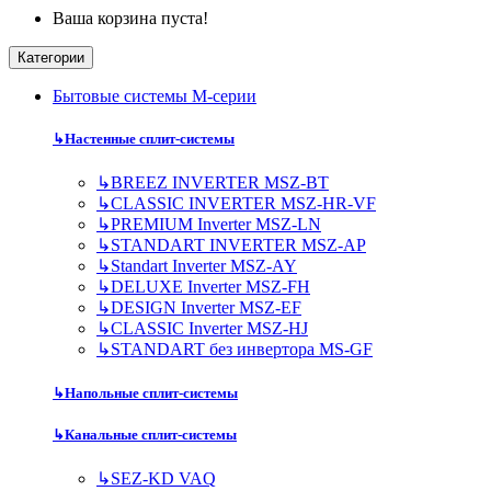
Ваша корзина пуста!
Категории
Бытовые системы M-серии
↳
Настенные сплит-системы
↳
BREEZ INVERTER MSZ-BT
↳
CLASSIC INVERTER MSZ-HR-VF
↳
PREMIUM Inverter MSZ-LN
↳
STANDART INVERTER MSZ-AP
↳
Standart Inverter MSZ-AY
↳
DELUXE Inverter MSZ-FH
↳
DESIGN Inverter MSZ-EF
↳
CLASSIC Inverter MSZ-HJ
↳
STANDART без инвертора MS-GF
↳
Напольные сплит-системы
↳
Канальные сплит-системы
↳
SEZ-KD VAQ