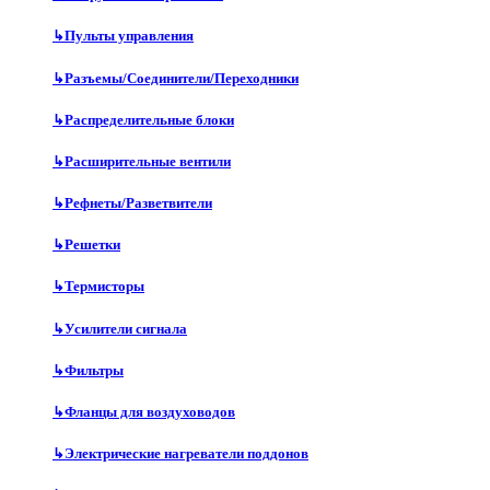
↳
Пульты управления
↳
Разъемы/Соединители/Переходники
↳
Распределительные блоки
↳
Расширительные вентили
↳
Рефнеты/Разветвители
↳
Решетки
↳
Термисторы
↳
Усилители сигнала
↳
Фильтры
↳
Фланцы для воздуховодов
↳
Электрические нагреватели поддонов