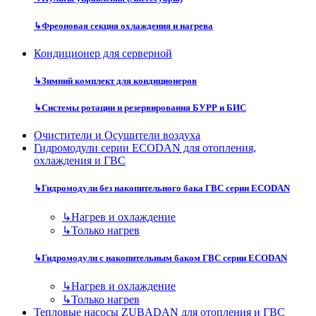
↳
Фреоновая секция охлаждения и нагрева
Кондиционер для серверной
↳
Зимний комплект для кондиционеров
↳
Системы ротации и резервирования БУРР и БИС
Очистители и Осушители воздуха
Гидромодули серии ECODAN для отопления,
охлаждения и ГВС
↳
Гидромодули без накопительного бака ГВС серии ECODAN
↳
Нагрев и охлаждение
↳
Только нагрев
↳
Гидромодули с накопительным баком ГВС серии ECODAN
↳
Нагрев и охлаждение
↳
Только нагрев
Тепловые насосы ZUBADAN для отопления и ГВС