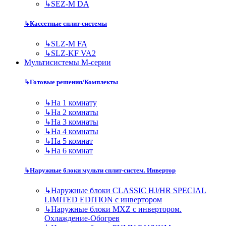
↳
SEZ-M DA
↳
Кассетные сплит-системы
↳
SLZ-M FA
↳
SLZ-KF VA2
Мультисистемы M-серии
↳
Готовые решения/Комплекты
↳
На 1 комнату
↳
На 2 комнаты
↳
На 3 комнаты
↳
На 4 комнаты
↳
На 5 комнат
↳
На 6 комнат
↳
Наружные блоки мульти сплит-систем. Инвертор
↳
Наружные блоки CLASSIC HJ/HR SPECIAL
LIMITED EDITION с инвертором
↳
Наружные блоки MXZ с инвертором.
Охлаждение-Обогрев