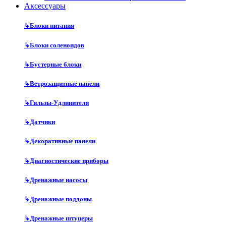
Аксесcуары
↳
Блоки питания
↳
Блоки соленоидов
↳
Бустерные блоки
↳
Ветрозащитные панели
↳
Гильзы-Удлинители
↳
Датчики
↳
Декоративные панели
↳
Диагностические приборы
↳
Дренажные насосы
↳
Дренажные поддоны
↳
Дренажные штуцеры