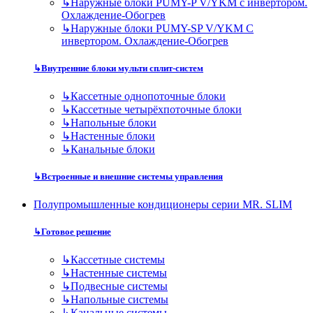
↳
Наружные блоки PUMY-P V/YKM с инвертором.
Охлаждение-Обогрев
↳
Наружные блоки PUMY-SP V/YKM С
инвертором. Охлаждение-Обогрев
↳
Внутренние блоки мульти сплит-систем
↳
Кассетные однопоточные блоки
↳
Кассетные четырёхпоточные блоки
↳
Напольные блоки
↳
Настенные блоки
↳
Канальные блоки
↳
Встроенные и внешние системы управления
Полупромышленные кондиционеры серии MR. SLIM
↳
Готовое решение
↳
Кассетные системы
↳
Настенные системы
↳
Подвесные системы
↳
Напольные системы
↳
Канальные системы