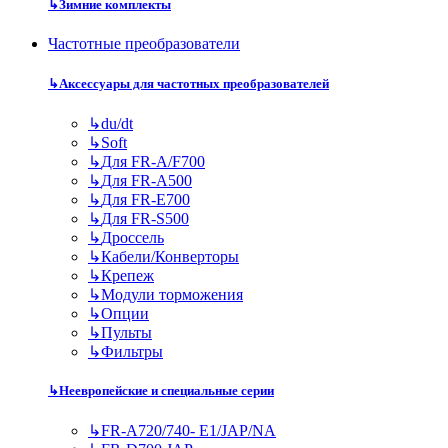
↳
Зимние комплекты
Частотные преобразователи
↳
Аксессуары для частотных преобразователей
↳
du/dt
↳
Soft
↳
Для FR-A/F700
↳
Для FR-A500
↳
Для FR-E700
↳
Для FR-S500
↳
Дроссель
↳
Кабели/Конверторы
↳
Крепеж
↳
Модули торможения
↳
Опции
↳
Пульты
↳
Фильтры
↳
Неевропейские и специальные серии
↳
FR-A720/740- E1/JAP/NA