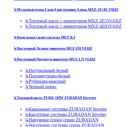
↳
Мультисистемы 2 или 4 внутренних блока MXZ-2E/4E VAHZ
↳
Тепловой насос с инвертором MXZ-2E53VAHZ
↳
Тепловой насос с инвертором MXZ-4E83VAHZ
↳
Напольная сплит-система MFZ-KJ
↳
Настенный Делюкс-инвертор MUZ-FH VEHZ
↳
Настенный Премиум-инвертор MUZ-LN VGHZ
↳
Натуральный белый
↳
Перламутрово-белый
↳
Рубиново-красный
↳
Черный оникс
↳
Тепловой насос PUHZ-SHW ZUBADAN Inverter
↳
Канальные системы ZUBADAN Inverter
↳
Кассетные системы ZUBADAN Inverter
↳
Наружные блоки серии ZUBADAN
↳
Настенные системы серии ZUBADAN