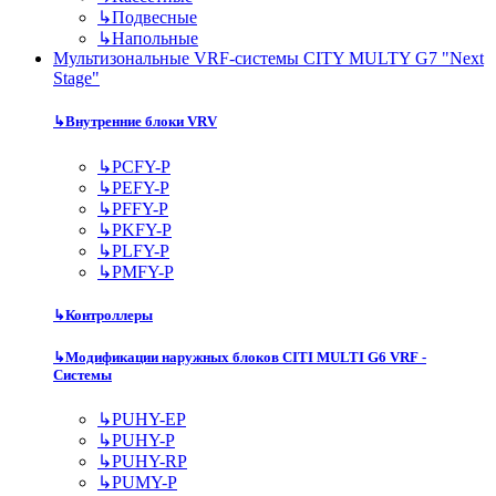
↳
Подвесные
↳
Напольные
Мультизональные VRF-системы CITY MULTY G7 "Next
Stage"
↳
Внутренние блоки VRV
↳
PCFY-P
↳
PEFY-P
↳
PFFY-P
↳
PKFY-P
↳
PLFY-P
↳
PMFY-P
↳
Контроллеры
↳
Модификации наружных блоков CITI MULTI G6 VRF -
Системы
↳
PUHY-EP
↳
PUHY-P
↳
PUHY-RP
↳
PUMY-P