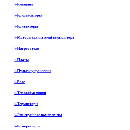
↳
Клапаны
↳
Конденсаторы
↳
Контакторы
↳
Моторы (двигатели) вентилятора
↳
Нагреватели
↳
Платы
↳
Пульты управления
↳
Реле
↳
Теплообменники
↳
Термисторы
↳
Электронные компоненты
↳
Компрессоры