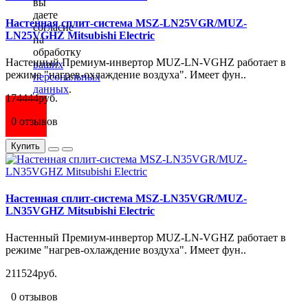
вы
даете
Настенная сплит-система MSZ-LN25VGR/MUZ-
согласие
LN25VGHZ Mitsubishi Electric
на
обработку
Настенный Премиум-инвертор MUZ-LN-VGHZ работает в
ваших
режиме "нагрев-охлаждение воздуха". Имеет фун..
персональных
данных
.
174444руб.
0 отзывов
Купить
Настенная сплит-система MSZ-LN35VGR/MUZ-
LN35VGHZ Mitsubishi Electric
Настенный Премиум-инвертор MUZ-LN-VGHZ работает в
режиме "нагрев-охлаждение воздуха". Имеет фун..
211524руб.
0 отзывов