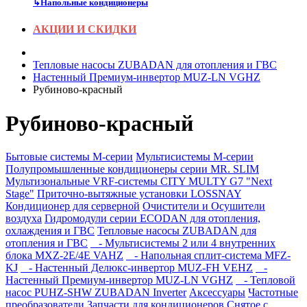
↳
Напольные кондиционеры
АКЦИИ И СКИДКИ
Тепловые насосы ZUBADAN для отопления и ГВС
Настенный Премиум-инвертор MUZ-LN VGHZ
Рубиново-красный
Рубиново-красный
Бытовые системы M-серии
Мультисистемы M-серии
Полупромышленные кондиционеры серии MR. SLIM
Мультизональные VRF-системы CITY MULTY G7 "Next
Stage"
Приточно-вытяжные установки LOSSNAY
Кондиционер для серверной
Очистители и Осушители
воздуха
Гидромодули серии ECODAN для отопления,
охлаждения и ГВС
Тепловые насосы ZUBADAN для
отопления и ГВС
- Мультисистемы 2 или 4 внутренних
блока MXZ-2E/4E VAHZ
- Напольная сплит-система MFZ-
KJ
- Настенный Делюкс-инвертор MUZ-FH VEHZ
-
Настенный Премиум-инвертор MUZ-LN VGHZ
- Тепловой
насос PUHZ-SHW ZUBADAN Inverter
Аксесcуары
Частотные
преобразователи
Запчасти для кондиционеров
Снятое с