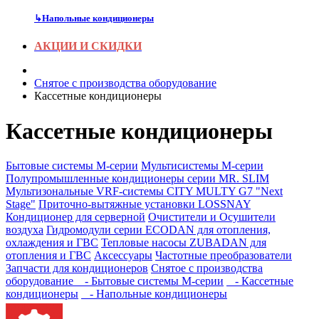
↳
Напольные кондиционеры
АКЦИИ И СКИДКИ
Снятое с производства оборудование
Кассетные кондиционеры
Кассетные кондиционеры
Бытовые системы M-серии
Мультисистемы M-серии
Полупромышленные кондиционеры серии MR. SLIM
Мультизональные VRF-системы CITY MULTY G7 "Next
Stage"
Приточно-вытяжные установки LOSSNAY
Кондиционер для серверной
Очистители и Осушители
воздуха
Гидромодули серии ECODAN для отопления,
охлаждения и ГВС
Тепловые насосы ZUBADAN для
отопления и ГВС
Аксесcуары
Частотные преобразователи
Запчасти для кондиционеров
Снятое с производства
оборудование
- Бытовые системы M-серии
- Кассетные
кондиционеры
- Напольные кондиционеры