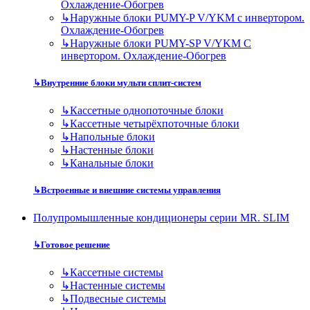
Охлаждение-Обогрев
↳
Наружные блоки PUMY-P V/YKM с инвертором.
Охлаждение-Обогрев
↳
Наружные блоки PUMY-SP V/YKM С
инвертором. Охлаждение-Обогрев
↳
Внутренние блоки мульти сплит-систем
↳
Кассетные однопоточные блоки
↳
Кассетные четырёхпоточные блоки
↳
Напольные блоки
↳
Настенные блоки
↳
Канальные блоки
↳
Встроенные и внешние системы управления
Полупромышленные кондиционеры серии MR. SLIM
↳
Готовое решение
↳
Кассетные системы
↳
Настенные системы
↳
Подвесные системы