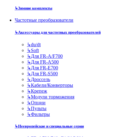
↳
Зимние комплекты
Частотные преобразователи
↳
Аксессуары для частотных преобразователей
↳
du/dt
↳
Soft
↳
Для FR-A/F700
↳
Для FR-A500
↳
Для FR-E700
↳
Для FR-S500
↳
Дроссель
↳
Кабели/Конверторы
↳
Крепеж
↳
Модули торможения
↳
Опции
↳
Пульты
↳
Фильтры
↳
Неевропейские и специальные серии