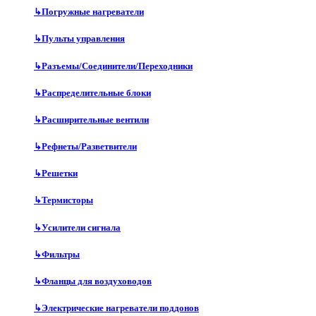
↳
Погружные нагреватели
↳
Пульты управления
↳
Разъемы/Соединители/Переходники
↳
Распределительные блоки
↳
Расширительные вентили
↳
Рефнеты/Разветвители
↳
Решетки
↳
Термисторы
↳
Усилители сигнала
↳
Фильтры
↳
Фланцы для воздуховодов
↳
Электрические нагреватели поддонов