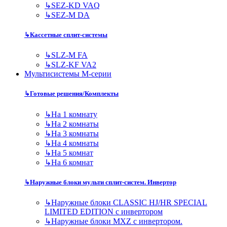
↳
SEZ-KD VAQ
↳
SEZ-M DA
↳
Кассетные сплит-системы
↳
SLZ-M FA
↳
SLZ-KF VA2
Мультисистемы M-серии
↳
Готовые решения/Комплекты
↳
На 1 комнату
↳
На 2 комнаты
↳
На 3 комнаты
↳
На 4 комнаты
↳
На 5 комнат
↳
На 6 комнат
↳
Наружные блоки мульти сплит-систем. Инвертор
↳
Наружные блоки CLASSIC HJ/HR SPECIAL
LIMITED EDITION с инвертором
↳
Наружные блоки MXZ с инвертором.