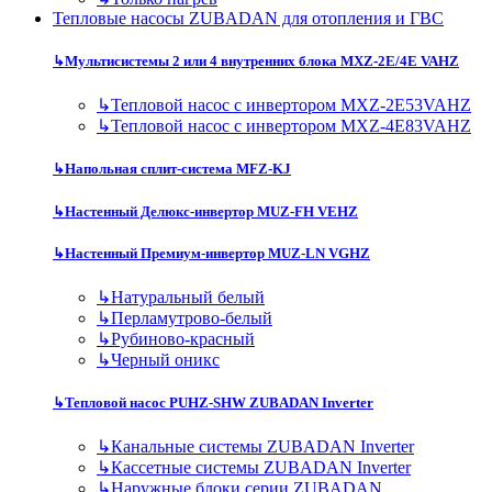
Тепловые насосы ZUBADAN для отопления и ГВС
↳
Мультисистемы 2 или 4 внутренних блока MXZ-2E/4E VAHZ
↳
Тепловой насос с инвертором MXZ-2E53VAHZ
↳
Тепловой насос с инвертором MXZ-4E83VAHZ
↳
Напольная сплит-система MFZ-KJ
↳
Настенный Делюкс-инвертор MUZ-FH VEHZ
↳
Настенный Премиум-инвертор MUZ-LN VGHZ
↳
Натуральный белый
↳
Перламутрово-белый
↳
Рубиново-красный
↳
Черный оникс
↳
Тепловой насос PUHZ-SHW ZUBADAN Inverter
↳
Канальные системы ZUBADAN Inverter
↳
Кассетные системы ZUBADAN Inverter
↳
Наружные блоки серии ZUBADAN