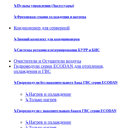
↳
Пульты управления (Аксессуары)
↳
Фреоновая секция охлаждения и нагрева
Кондиционер для серверной
↳
Зимний комплект для кондиционеров
↳
Системы ротации и резервирования БУРР и БИС
Очистители и Осушители воздуха
Гидромодули серии ECODAN для отопления,
охлаждения и ГВС
↳
Гидромодули без накопительного бака ГВС серии ECODAN
↳
Нагрев и охлаждение
↳
Только нагрев
↳
Гидромодули с накопительным баком ГВС серии ECODAN
↳
Нагрев и охлаждение
↳
Только нагрев