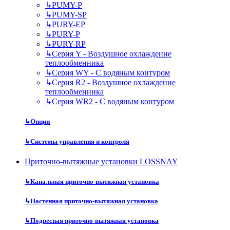
↳
PUMY-P
↳
PUMY-SP
↳
PURY-EP
↳
PURY-P
↳
PURY-RP
↳
Серия Y - Воздушное охлаждение
теплообменника
↳
Серия WY - С водяным контуром
↳
Серия R2 - Воздушное охлаждение
теплообменника
↳
Серия WR2 - С водяным контуром
↳
Опции
↳
Системы управления и контроля
Приточно-вытяжные установки LOSSNAY
↳
Канальная приточно-вытяжная установка
↳
Настенная приточно-вытяжная установка
↳
Подвесная приточно-вытяжная установка