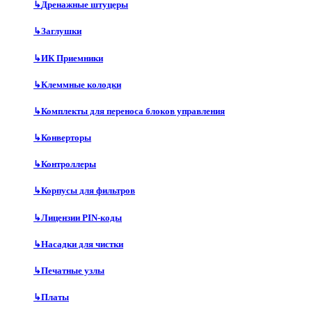
↳
Дренажные штуцеры
↳
Заглушки
↳
ИК Приемники
↳
Клеммные колодки
↳
Комплекты для переноса блоков управления
↳
Конверторы
↳
Контроллеры
↳
Корпусы для фильтров
↳
Лицензии PIN-коды
↳
Насадки для чистки
↳
Печатные узлы
↳
Платы