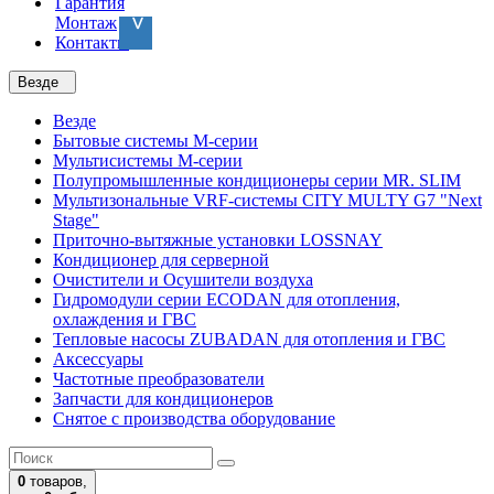
Гарантия
Монтаж
Контакты
Везде
Везде
Бытовые системы M-серии
Мультисистемы M-серии
Полупромышленные кондиционеры серии MR. SLIM
Мультизональные VRF-системы CITY MULTY G7 "Next
Stage"
Приточно-вытяжные установки LOSSNAY
Кондиционер для серверной
Очистители и Осушители воздуха
Гидромодули серии ECODAN для отопления,
охлаждения и ГВС
Тепловые насосы ZUBADAN для отопления и ГВС
Аксесcуары
Частотные преобразователи
Запчасти для кондиционеров
Снятое с производства оборудование
0
товаров,