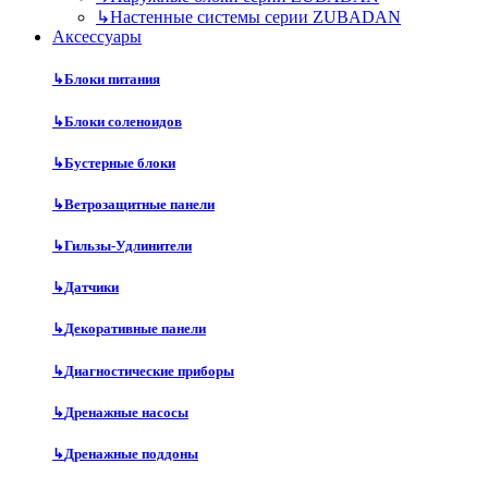
↳
Настенные системы серии ZUBADAN
Аксесcуары
↳
Блоки питания
↳
Блоки соленоидов
↳
Бустерные блоки
↳
Ветрозащитные панели
↳
Гильзы-Удлинители
↳
Датчики
↳
Декоративные панели
↳
Диагностические приборы
↳
Дренажные насосы
↳
Дренажные поддоны