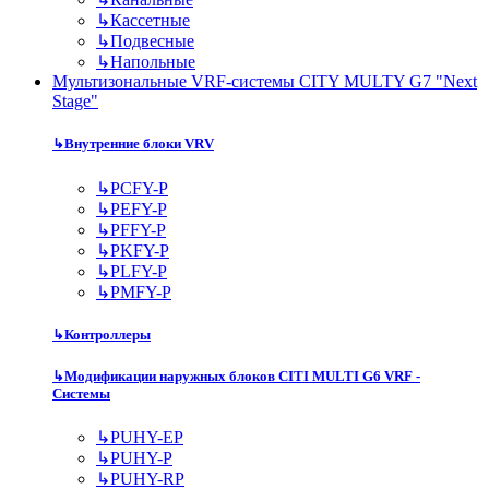
↳
Кассетные
↳
Подвесные
↳
Напольные
Мультизональные VRF-системы CITY MULTY G7 "Next
Stage"
↳
Внутренние блоки VRV
↳
PCFY-P
↳
PEFY-P
↳
PFFY-P
↳
PKFY-P
↳
PLFY-P
↳
PMFY-P
↳
Контроллеры
↳
Модификации наружных блоков CITI MULTI G6 VRF -
Системы
↳
PUHY-EP
↳
PUHY-P
↳
PUHY-RP