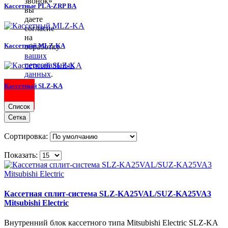
звонок»
Кассетные PLA-ZRP BA
вы
даете
согласие
на
Кассетный MLZ-KA
обработку
ваших
персональных
данных
.
Кассетный SLZ-KA
Список
Сетка
Сортировка:
Показать:
Кассетная сплит-система SLZ-KA25VAL/SUZ-KA25VA3
Mitsubishi Electric
Внутренний блок кассетного типа Mitsubishi Electric SLZ-KA