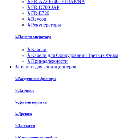
↳
FR-A720/740- E1/JAP/NA
↳
FR-D700 JAP
↳
FR-E720
↳
Revcon
↳
Рекуператоры
↳
Панели оператора
↳
Кабели
↳
Кабели для Оборудования Третьих Фирм
↳
Принадлежности
Запчасти для кондиционеров
↳
Воздушные фильтры
↳
Датчики
↳
Детали корпуса
↳
Дренаж
↳
Запчасти
↳
Капиллярные трубки