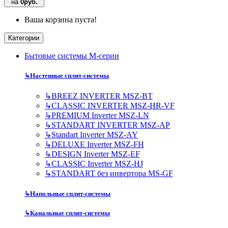
на
0руб.
Ваша корзина пуста!
Категории
Бытовые системы M-серии
↳
Настенные сплит-системы
↳
BREEZ INVERTER MSZ-BT
↳
CLASSIC INVERTER MSZ-HR-VF
↳
PREMIUM Inverter MSZ-LN
↳
STANDART INVERTER MSZ-AP
↳
Standart Inverter MSZ-AY
↳
DELUXE Inverter MSZ-FH
↳
DESIGN Inverter MSZ-EF
↳
CLASSIC Inverter MSZ-HJ
↳
STANDART без инвертора MS-GF
↳
Напольные сплит-системы
↳
Канальные сплит-системы