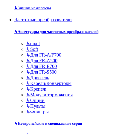
↳
Зимние комплекты
Частотные преобразователи
↳
Аксессуары для частотных преобразователей
↳
du/dt
↳
Soft
↳
Для FR-A/F700
↳
Для FR-A500
↳
Для FR-E700
↳
Для FR-S500
↳
Дроссель
↳
Кабели/Конверторы
↳
Крепеж
↳
Модули торможения
↳
Опции
↳
Пульты
↳
Фильтры
↳
Неевропейские и специальные серии