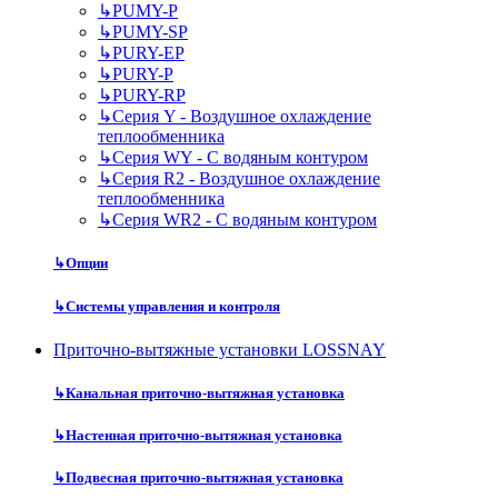
↳
PUMY-P
↳
PUMY-SP
↳
PURY-EP
↳
PURY-P
↳
PURY-RP
↳
Серия Y - Воздушное охлаждение
теплообменника
↳
Серия WY - С водяным контуром
↳
Серия R2 - Воздушное охлаждение
теплообменника
↳
Серия WR2 - С водяным контуром
↳
Опции
↳
Системы управления и контроля
Приточно-вытяжные установки LOSSNAY
↳
Канальная приточно-вытяжная установка
↳
Настенная приточно-вытяжная установка
↳
Подвесная приточно-вытяжная установка