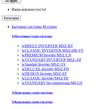
на
0руб.
Ваша корзина пуста!
Категории
Бытовые системы M-серии
↳
Настенные сплит-системы
↳
BREEZ INVERTER MSZ-BT
↳
CLASSIC INVERTER MSZ-HR-VF
↳
PREMIUM Inverter MSZ-LN
↳
STANDART INVERTER MSZ-AP
↳
Standart Inverter MSZ-AY
↳
DELUXE Inverter MSZ-FH
↳
DESIGN Inverter MSZ-EF
↳
CLASSIC Inverter MSZ-HJ
↳
STANDART без инвертора MS-GF
↳
Напольные сплит-системы
↳
Канальные сплит-системы