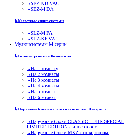
↳
SEZ-KD VAQ
↳
SEZ-M DA
↳
Кассетные сплит-системы
↳
SLZ-M FA
↳
SLZ-KF VA2
Мультисистемы M-серии
↳
Готовые решения/Комплекты
↳
На 1 комнату
↳
На 2 комнаты
↳
На 3 комнаты
↳
На 4 комнаты
↳
На 5 комнат
↳
На 6 комнат
↳
Наружные блоки мульти сплит-систем. Инвертор
↳
Наружные блоки CLASSIC HJ/HR SPECIAL
LIMITED EDITION с инвертором
↳
Наружные блоки MXZ с инвертором.