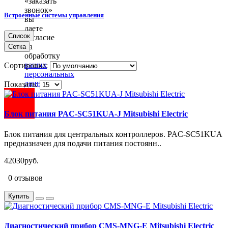
«заказать
звонок»
Встроенные системы управления
вы
даете
Список
согласие
на
Сетка
обработку
ваших
Сортировка:
персональных
данных
.
Показать:
Блок питания PAC-SC51KUA-J Mitsubishi Electric
Блок питания для центральных контроллеров. PAC-SC51KUA
предназначен для подачи питания постоянн..
42030руб.
0 отзывов
Купить
Диагностический прибор CMS-MNG-E Mitsubishi Electric