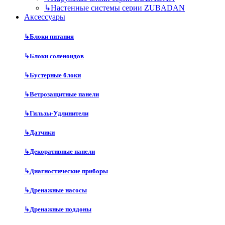
↳
Настенные системы серии ZUBADAN
Аксесcуары
↳
Блоки питания
↳
Блоки соленоидов
↳
Бустерные блоки
↳
Ветрозащитные панели
↳
Гильзы-Удлинители
↳
Датчики
↳
Декоративные панели
↳
Диагностические приборы
↳
Дренажные насосы
↳
Дренажные поддоны