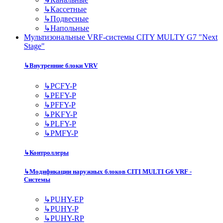
↳
Кассетные
↳
Подвесные
↳
Напольные
Мультизональные VRF-системы CITY MULTY G7 "Next
Stage"
↳
Внутренние блоки VRV
↳
PCFY-P
↳
PEFY-P
↳
PFFY-P
↳
PKFY-P
↳
PLFY-P
↳
PMFY-P
↳
Контроллеры
↳
Модификации наружных блоков CITI MULTI G6 VRF -
Системы
↳
PUHY-EP
↳
PUHY-P
↳
PUHY-RP