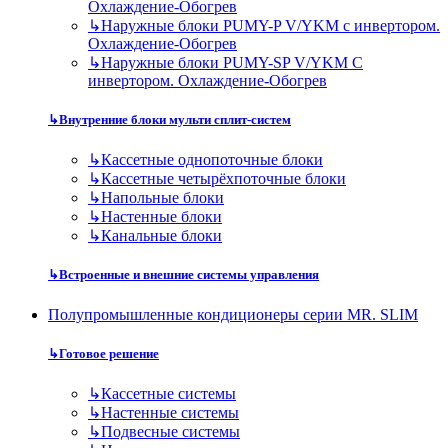
Охлаждение-Обогрев
↳
Наружные блоки PUMY-P V/YKM с инвертором.
Охлаждение-Обогрев
↳
Наружные блоки PUMY-SP V/YKM С
инвертором. Охлаждение-Обогрев
↳
Внутренние блоки мульти сплит-систем
↳
Кассетные однопоточные блоки
↳
Кассетные четырёхпоточные блоки
↳
Напольные блоки
↳
Настенные блоки
↳
Канальные блоки
↳
Встроенные и внешние системы управления
Полупромышленные кондиционеры серии MR. SLIM
↳
Готовое решение
↳
Кассетные системы
↳
Настенные системы
↳
Подвесные системы