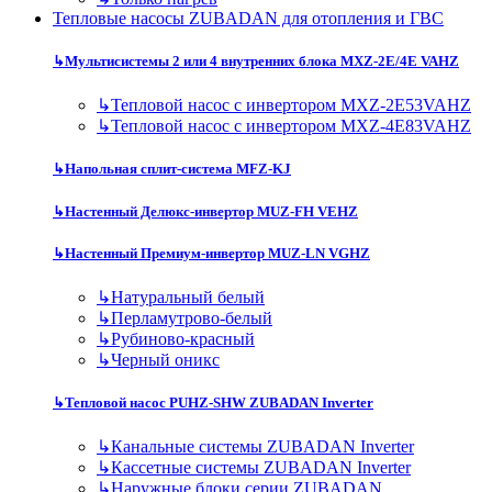
Тепловые насосы ZUBADAN для отопления и ГВС
↳
Мультисистемы 2 или 4 внутренних блока MXZ-2E/4E VAHZ
↳
Тепловой насос с инвертором MXZ-2E53VAHZ
↳
Тепловой насос с инвертором MXZ-4E83VAHZ
↳
Напольная сплит-система MFZ-KJ
↳
Настенный Делюкс-инвертор MUZ-FH VEHZ
↳
Настенный Премиум-инвертор MUZ-LN VGHZ
↳
Натуральный белый
↳
Перламутрово-белый
↳
Рубиново-красный
↳
Черный оникс
↳
Тепловой насос PUHZ-SHW ZUBADAN Inverter
↳
Канальные системы ZUBADAN Inverter
↳
Кассетные системы ZUBADAN Inverter
↳
Наружные блоки серии ZUBADAN