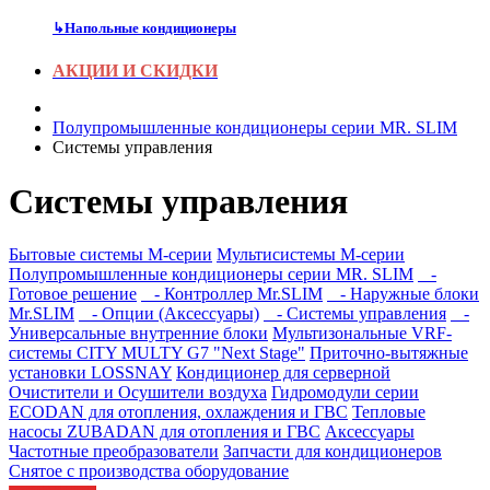
↳
Напольные кондиционеры
АКЦИИ И СКИДКИ
Полупромышленные кондиционеры серии MR. SLIM
Системы управления
Системы управления
Бытовые системы M-серии
Мультисистемы M-серии
Полупромышленные кондиционеры серии MR. SLIM
-
Готовое решение
- Контроллер Mr.SLIM
- Наружные блоки
Mr.SLIM
- Опции (Аксессуары)
- Системы управления
-
Универсальные внутренние блоки
Мультизональные VRF-
системы CITY MULTY G7 "Next Stage"
Приточно-вытяжные
установки LOSSNAY
Кондиционер для серверной
Очистители и Осушители воздуха
Гидромодули серии
ECODAN для отопления, охлаждения и ГВС
Тепловые
насосы ZUBADAN для отопления и ГВС
Аксесcуары
Частотные преобразователи
Запчасти для кондиционеров
Снятое с производства оборудование