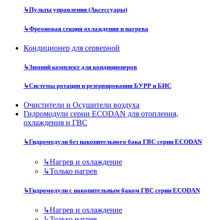
↳
Пульты управления (Аксессуары)
↳
Фреоновая секция охлаждения и нагрева
Кондиционер для серверной
↳
Зимний комплект для кондиционеров
↳
Системы ротации и резервирования БУРР и БИС
Очистители и Осушители воздуха
Гидромодули серии ECODAN для отопления,
охлаждения и ГВС
↳
Гидромодули без накопительного бака ГВС серии ECODAN
↳
Нагрев и охлаждение
↳
Только нагрев
↳
Гидромодули с накопительным баком ГВС серии ECODAN
↳
Нагрев и охлаждение
↳
Только нагрев