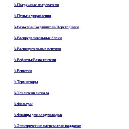
↳
Погружные нагреватели
↳
Пульты управления
↳
Разъемы/Соединители/Переходники
↳
Распределительные блоки
↳
Расширительные вентили
↳
Рефнеты/Разветвители
↳
Решетки
↳
Термисторы
↳
Усилители сигнала
↳
Фильтры
↳
Фланцы для воздуховодов
↳
Электрические нагреватели поддонов