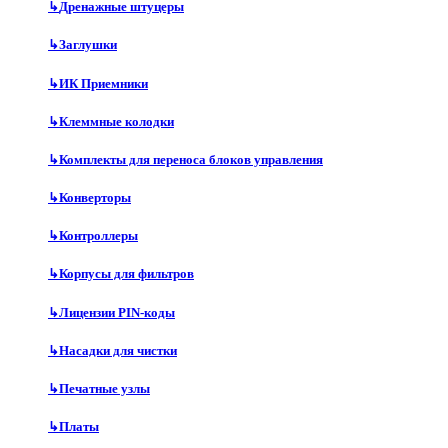
↳
Дренажные штуцеры
↳
Заглушки
↳
ИК Приемники
↳
Клеммные колодки
↳
Комплекты для переноса блоков управления
↳
Конверторы
↳
Контроллеры
↳
Корпусы для фильтров
↳
Лицензии PIN-коды
↳
Насадки для чистки
↳
Печатные узлы
↳
Платы