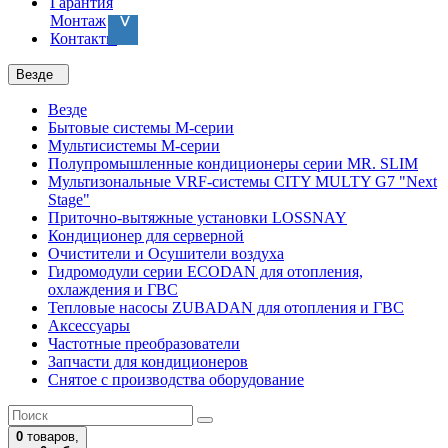
Гарантия
Монтаж
Контакты
Везде
Везде
Бытовые системы M-серии
Мультисистемы M-серии
Полупромышленные кондиционеры серии MR. SLIM
Мультизональные VRF-системы CITY MULTY G7 "Next
Stage"
Приточно-вытяжные установки LOSSNAY
Кондиционер для серверной
Очистители и Осушители воздуха
Гидромодули серии ECODAN для отопления,
охлаждения и ГВС
Тепловые насосы ZUBADAN для отопления и ГВС
Аксесcуары
Частотные преобразователи
Запчасти для кондиционеров
Снятое с производства оборудование
0
товаров,