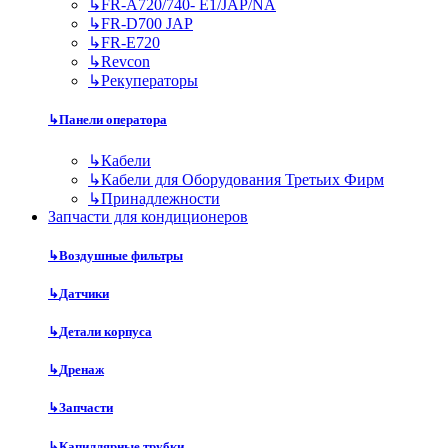
↳
FR-A720/740- E1/JAP/NA
↳
FR-D700 JAP
↳
FR-E720
↳
Revcon
↳
Рекуператоры
↳
Панели оператора
↳
Кабели
↳
Кабели для Оборудования Третьих Фирм
↳
Принадлежности
Запчасти для кондиционеров
↳
Воздушные фильтры
↳
Датчики
↳
Детали корпуса
↳
Дренаж
↳
Запчасти
↳
Капиллярные трубки