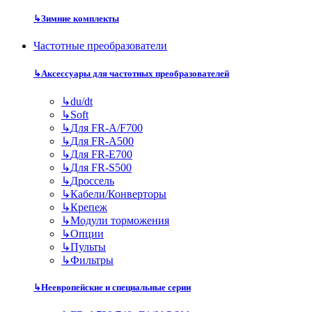
↳
Зимние комплекты
Частотные преобразователи
↳
Аксессуары для частотных преобразователей
↳
du/dt
↳
Soft
↳
Для FR-A/F700
↳
Для FR-A500
↳
Для FR-E700
↳
Для FR-S500
↳
Дроссель
↳
Кабели/Конверторы
↳
Крепеж
↳
Модули торможения
↳
Опции
↳
Пульты
↳
Фильтры
↳
Неевропейские и специальные серии