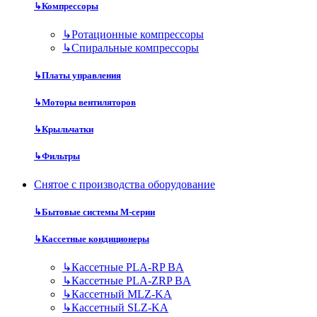
↳
Компрессоры
↳
Ротационные компрессоры
↳
Спиральные компрессоры
↳
Платы управления
↳
Моторы вентиляторов
↳
Крыльчатки
↳
Фильтры
Снятое с производства оборудование
↳
Бытовые системы M-серии
↳
Кассетные кондиционеры
↳
Кассетные PLA-RP BA
↳
Кассетные PLA-ZRP BA
↳
Кассетный MLZ-KA
↳
Кассетный SLZ-KA