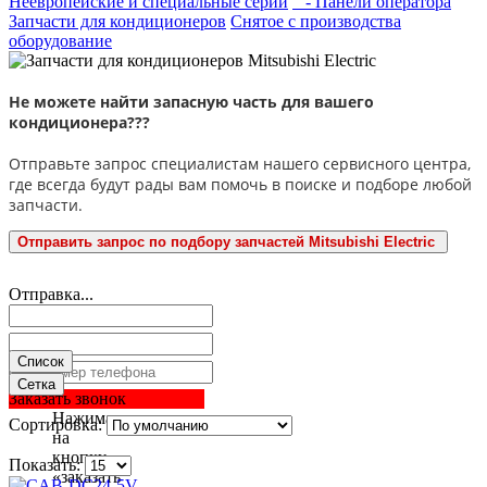
Неевропейские и специальные серии
- Панели оператора
Запчасти для кондиционеров
Снятое с производства
оборудование
Не можете найти запасную часть для вашего
кондиционера???
Отправьте запрос специалистам нашего сервисного центра,
где всегда будут рады вам помочь в поиске и подборе любой
запчасти.
Отправить запрос по подбору запчастей Mitsubishi Electric
Отправка...
Список
Сетка
Заказать звонок
Нажимая
Сортировка:
на
кнопку
Показать:
«заказать