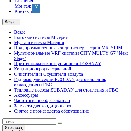
Гарантия
Монтаж
Контакты
Везде
Везде
Бытовые системы M-серии
Мультисистемы M-серии
Полупромышленные кондиционеры серии MR. SLIM
Мультизональные VRF-системы CITY MULTY G7 "Next
Stage"
Приточно-вытяжные установки LOSSNAY
Кондиционер для серверной
Очистители и Осушители воздуха
Гидромодули серии ECODAN для отопления,
охлаждения и ГВС
Тепловые насосы ZUBADAN для отопления и ГВС
Аксесcуары
Частотные преобразователи
Запчасти для кондиционеров
Снятое с производства оборудование
0
товаров,