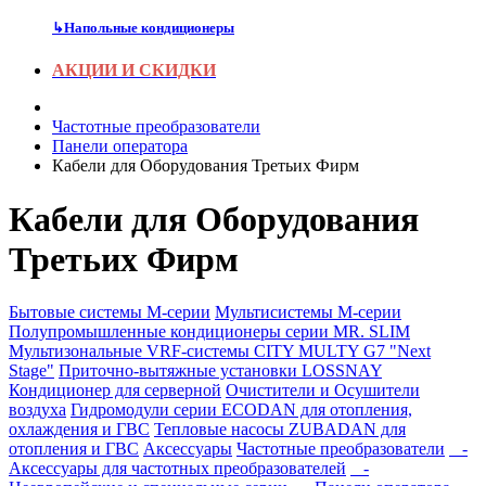
↳
Напольные кондиционеры
АКЦИИ И СКИДКИ
Частотные преобразователи
Панели оператора
Кабели для Оборудования Третьих Фирм
Кабели для Оборудования
Третьих Фирм
Бытовые системы M-серии
Мультисистемы M-серии
Полупромышленные кондиционеры серии MR. SLIM
Мультизональные VRF-системы CITY MULTY G7 "Next
Stage"
Приточно-вытяжные установки LOSSNAY
Кондиционер для серверной
Очистители и Осушители
воздуха
Гидромодули серии ECODAN для отопления,
охлаждения и ГВС
Тепловые насосы ZUBADAN для
отопления и ГВС
Аксесcуары
Частотные преобразователи
-
Аксессуары для частотных преобразователей
-