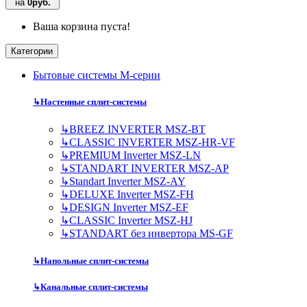
на
0руб.
Ваша корзина пуста!
Категории
Бытовые системы M-серии
↳
Настенные сплит-системы
↳
BREEZ INVERTER MSZ-BT
↳
CLASSIC INVERTER MSZ-HR-VF
↳
PREMIUM Inverter MSZ-LN
↳
STANDART INVERTER MSZ-AP
↳
Standart Inverter MSZ-AY
↳
DELUXE Inverter MSZ-FH
↳
DESIGN Inverter MSZ-EF
↳
CLASSIC Inverter MSZ-HJ
↳
STANDART без инвертора MS-GF
↳
Напольные сплит-системы
↳
Канальные сплит-системы