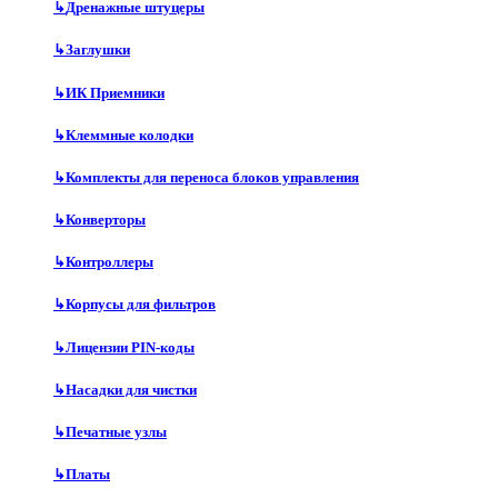
↳
Дренажные штуцеры
↳
Заглушки
↳
ИК Приемники
↳
Клеммные колодки
↳
Комплекты для переноса блоков управления
↳
Конверторы
↳
Контроллеры
↳
Корпусы для фильтров
↳
Лицензии PIN-коды
↳
Насадки для чистки
↳
Печатные узлы
↳
Платы