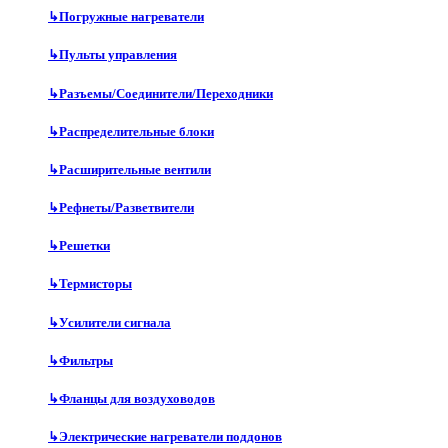
↳
Погружные нагреватели
↳
Пульты управления
↳
Разъемы/Соединители/Переходники
↳
Распределительные блоки
↳
Расширительные вентили
↳
Рефнеты/Разветвители
↳
Решетки
↳
Термисторы
↳
Усилители сигнала
↳
Фильтры
↳
Фланцы для воздуховодов
↳
Электрические нагреватели поддонов