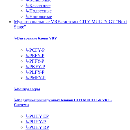
↳
Кассетные
↳
Подвесные
↳
Напольные
Мультизональные VRF-системы CITY MULTY G7 "Next
Stage"
↳
Внутренние блоки VRV
↳
PCFY-P
↳
PEFY-P
↳
PFFY-P
↳
PKFY-P
↳
PLFY-P
↳
PMFY-P
↳
Контроллеры
↳
Модификации наружных блоков CITI MULTI G6 VRF -
Системы
↳
PUHY-EP
↳
PUHY-P
↳
PUHY-RP