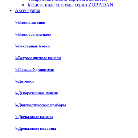
↳
Настенные системы серии ZUBADAN
Аксесcуары
↳
Блоки питания
↳
Блоки соленоидов
↳
Бустерные блоки
↳
Ветрозащитные панели
↳
Гильзы-Удлинители
↳
Датчики
↳
Декоративные панели
↳
Диагностические приборы
↳
Дренажные насосы
↳
Дренажные поддоны