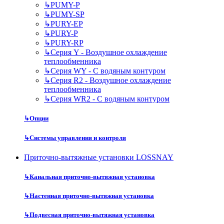
↳
PUMY-P
↳
PUMY-SP
↳
PURY-EP
↳
PURY-P
↳
PURY-RP
↳
Серия Y - Воздушное охлаждение
теплообменника
↳
Серия WY - С водяным контуром
↳
Серия R2 - Воздушное охлаждение
теплообменника
↳
Серия WR2 - С водяным контуром
↳
Опции
↳
Системы управления и контроля
Приточно-вытяжные установки LOSSNAY
↳
Канальная приточно-вытяжная установка
↳
Настенная приточно-вытяжная установка
↳
Подвесная приточно-вытяжная установка