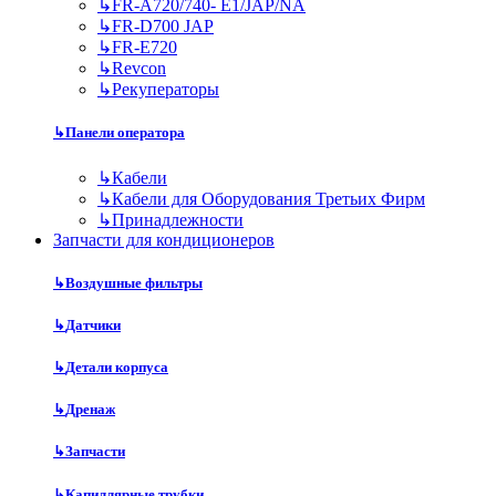
↳
FR-A720/740- E1/JAP/NA
↳
FR-D700 JAP
↳
FR-E720
↳
Revcon
↳
Рекуператоры
↳
Панели оператора
↳
Кабели
↳
Кабели для Оборудования Третьих Фирм
↳
Принадлежности
Запчасти для кондиционеров
↳
Воздушные фильтры
↳
Датчики
↳
Детали корпуса
↳
Дренаж
↳
Запчасти
↳
Капиллярные трубки