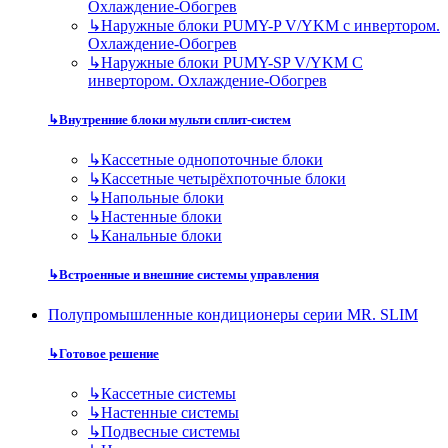
Охлаждение-Обогрев
↳
Наружные блоки PUMY-P V/YKM с инвертором.
Охлаждение-Обогрев
↳
Наружные блоки PUMY-SP V/YKM С
инвертором. Охлаждение-Обогрев
↳
Внутренние блоки мульти сплит-систем
↳
Кассетные однопоточные блоки
↳
Кассетные четырёхпоточные блоки
↳
Напольные блоки
↳
Настенные блоки
↳
Канальные блоки
↳
Встроенные и внешние системы управления
Полупромышленные кондиционеры серии MR. SLIM
↳
Готовое решение
↳
Кассетные системы
↳
Настенные системы
↳
Подвесные системы