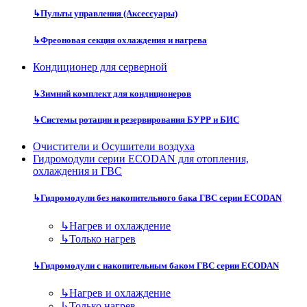
↳
Пульты управления (Аксессуары)
↳
Фреоновая секция охлаждения и нагрева
Кондиционер для серверной
↳
Зимний комплект для кондиционеров
↳
Системы ротации и резервирования БУРР и БИС
Очистители и Осушители воздуха
Гидромодули серии ECODAN для отопления,
охлаждения и ГВС
↳
Гидромодули без накопительного бака ГВС серии ECODAN
↳
Нагрев и охлаждение
↳
Только нагрев
↳
Гидромодули с накопительным баком ГВС серии ECODAN
↳
Нагрев и охлаждение
↳
Только нагрев