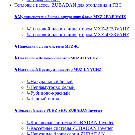
Тепловые насосы ZUBADAN для отопления и ГВС
↳
Мультисистемы 2 или 4 внутренних блока MXZ-2E/4E VAHZ
↳
Тепловой насос с инвертором MXZ-2E53VAHZ
↳
Тепловой насос с инвертором MXZ-4E83VAHZ
↳
Напольная сплит-система MFZ-KJ
↳
Настенный Делюкс-инвертор MUZ-FH VEHZ
↳
Настенный Премиум-инвертор MUZ-LN VGHZ
↳
Натуральный белый
↳
Перламутрово-белый
↳
Рубиново-красный
↳
Черный оникс
↳
Тепловой насос PUHZ-SHW ZUBADAN Inverter
↳
Канальные системы ZUBADAN Inverter
↳
Кассетные системы ZUBADAN Inverter
↳
Наружные блоки серии ZUBADAN