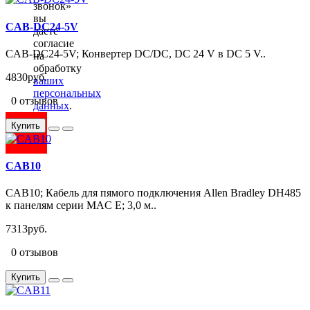
звонок»
вы
CAB-DC24-5V
даете
согласие
CAB-DC24-5V; Конвертер DC/DC, DC 24 V в DC 5 V..
на
обработку
4830руб.
ваших
персональных
0 отзывов
данных
.
Купить
CAB10
CAB10; Кабель для пямого подключения Allen Bradley DH485
к панелям серии MAC E; 3,0 м..
7313руб.
0 отзывов
Купить