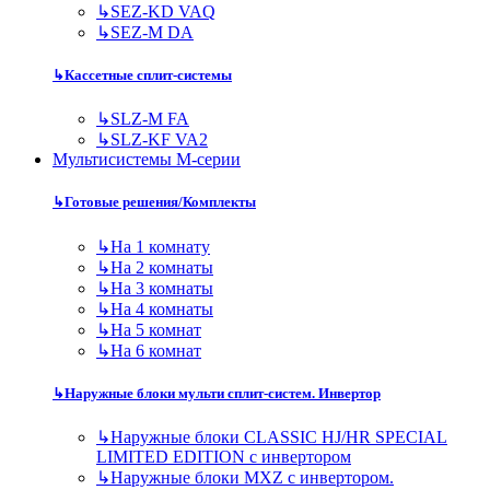
↳
SEZ-KD VAQ
↳
SEZ-M DA
↳
Кассетные сплит-системы
↳
SLZ-M FA
↳
SLZ-KF VA2
Мультисистемы M-серии
↳
Готовые решения/Комплекты
↳
На 1 комнату
↳
На 2 комнаты
↳
На 3 комнаты
↳
На 4 комнаты
↳
На 5 комнат
↳
На 6 комнат
↳
Наружные блоки мульти сплит-систем. Инвертор
↳
Наружные блоки CLASSIC HJ/HR SPECIAL
LIMITED EDITION с инвертором
↳
Наружные блоки MXZ с инвертором.