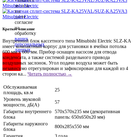
«заказать
звонок»
вы
даете
согласие
на
Краткое описание
обработку
ваших
Внутренний блок кассетного типа Mitsubishi Electric SLZ-KA
персональных
имеет компактный корпус для установки в ячейки потолка
данных
.
600 мм х 600 мм. Прибор оснащен насосом для отвода
конденсата, а также системой раздельного привода
воздушных заслонок. Угол подачи воздуха может быть
независимо отрегулирован и зафиксирован для каждой из 4
сторон ка...
Читать полностью →
Обслуживаемая
25
площадь, кв.м
Уровень звуковой
57
мощности, дБ(А)
Габариты внутреннего
570х570х235 мм (декоративная
блока
панель: 650х650х20 мм)
Габариты наружного
800x285x550 мм
блока
Гарантия
3 года