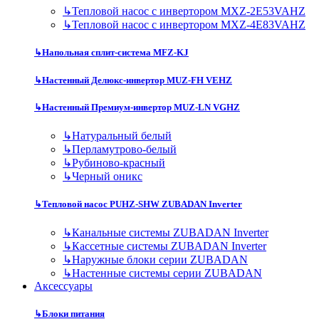
↳
Тепловой насос с инвертором MXZ-2E53VAHZ
↳
Тепловой насос с инвертором MXZ-4E83VAHZ
↳
Напольная сплит-система MFZ-KJ
↳
Настенный Делюкс-инвертор MUZ-FH VEHZ
↳
Настенный Премиум-инвертор MUZ-LN VGHZ
↳
Натуральный белый
↳
Перламутрово-белый
↳
Рубиново-красный
↳
Черный оникс
↳
Тепловой насос PUHZ-SHW ZUBADAN Inverter
↳
Канальные системы ZUBADAN Inverter
↳
Кассетные системы ZUBADAN Inverter
↳
Наружные блоки серии ZUBADAN
↳
Настенные системы серии ZUBADAN
Аксесcуары
↳
Блоки питания