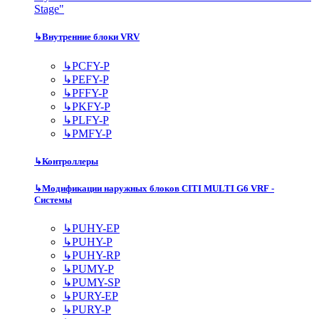
Stage"
↳
Внутренние блоки VRV
↳
PCFY-P
↳
PEFY-P
↳
PFFY-P
↳
PKFY-P
↳
PLFY-P
↳
PMFY-P
↳
Контроллеры
↳
Модификации наружных блоков CITI MULTI G6 VRF -
Системы
↳
PUHY-EP
↳
PUHY-P
↳
PUHY-RP
↳
PUMY-P
↳
PUMY-SP
↳
PURY-EP
↳
PURY-P