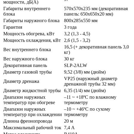
мощности, дБ(А)
Габариты внутреннего
570х570х235 мм (декоративная
блока
панель: 650х650х20 мм)
Габариты наружного блока
800x285x550 мм
Гарантия
3 года
Мощность обогрева, кВт
3,2 (1,3 - 4,5)
Мощность охлаждения, кВт
2,6 (1,5 - 3,2)
16,5 (+ декоративная панель 3,0
Вес внутреннего блока
кг)
Вес наружного блока
30 кг
Декоративная панель
SLP-2ALW
Диаметр газовой трубы
9,52 (3/8) мм (дюйм)
VP25 (наружный диаметр
Диаметр дренажа
дренажной трубы 32 мм)
Диаметр жидкостной трубы
6,35 (1/4) мм (дюйм)
Диапазон наружных
–11 ~ +18ºC по влажному
температур при обогреве
термометру
Диапазон наружных
–10 ~ +46ºC по сухому
температур при охлаждении
термометру
Длинна фреонопровода
20 м
Максимальный рабочий ток
7,4 А