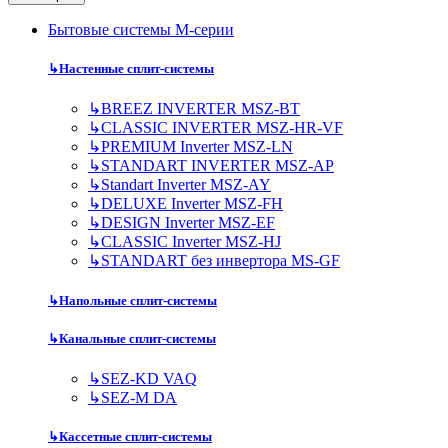
Бытовые системы M-серии
↳
Настенные сплит-системы
↳
BREEZ INVERTER MSZ-BT
↳
CLASSIC INVERTER MSZ-HR-VF
↳
PREMIUM Inverter MSZ-LN
↳
STANDART INVERTER MSZ-AP
↳
Standart Inverter MSZ-AY
↳
DELUXE Inverter MSZ-FH
↳
DESIGN Inverter MSZ-EF
↳
CLASSIC Inverter MSZ-HJ
↳
STANDART без инвертора MS-GF
↳
Напольные сплит-системы
↳
Канальные сплит-системы
↳
SEZ-KD VAQ
↳
SEZ-M DA
↳
Кассетные сплит-системы