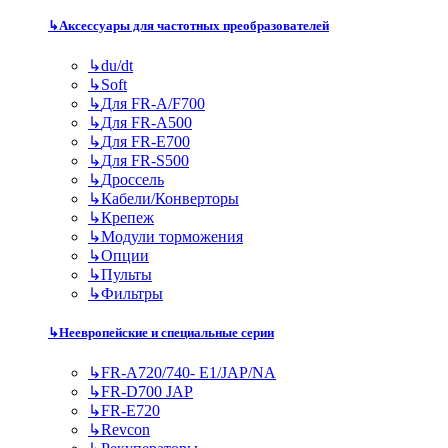
↳
Аксессуары для частотных преобразователей
↳
du/dt
↳
Soft
↳
Для FR-A/F700
↳
Для FR-A500
↳
Для FR-E700
↳
Для FR-S500
↳
Дроссель
↳
Кабели/Конверторы
↳
Крепеж
↳
Модули торможения
↳
Опции
↳
Пульты
↳
Фильтры
↳
Неевропейские и специальные серии
↳
FR-A720/740- E1/JAP/NA
↳
FR-D700 JAP
↳
FR-E720
↳
Revcon