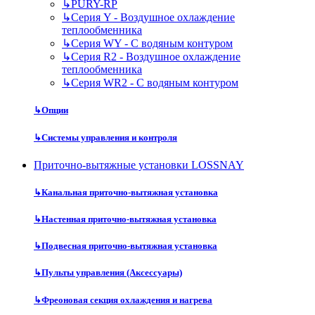
↳
PURY-RP
↳
Серия Y - Воздушное охлаждение
теплообменника
↳
Серия WY - С водяным контуром
↳
Серия R2 - Воздушное охлаждение
теплообменника
↳
Серия WR2 - С водяным контуром
↳
Опции
↳
Системы управления и контроля
Приточно-вытяжные установки LOSSNAY
↳
Канальная приточно-вытяжная установка
↳
Настенная приточно-вытяжная установка
↳
Подвесная приточно-вытяжная установка
↳
Пульты управления (Аксессуары)
↳
Фреоновая секция охлаждения и нагрева