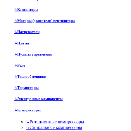
↳
Контакторы
↳
Моторы (двигатели) вентилятора
↳
Нагреватели
↳
Платы
↳
Пульты управления
↳
Реле
↳
Теплообменники
↳
Термисторы
↳
Электронные компоненты
↳
Компрессоры
↳
Ротационные компрессоры
↳
Спиральные компрессоры