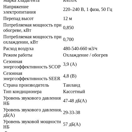
Марка хладагента
R410A
Напряжение
220–240 B, 1 фаза, 50 Гц
электропитания
Перепад высот
12 м
Потребляемая мощность при
0,850
обогреве, кВт
Потребляемая мощность при
0,700
охлаждении, кВт
Расход воздуха
480-540-660 м3/ч
Режим работы
Охлаждение / обогрев
Сезонная
3,9 (A)
энергоэффективность SCOP
Сезонная
4,8 (B)
энергоэффективность SEER
Страна производитель
Таиланд
Тип кондиционера
Кассетный
Уровень звукового давления
47-48 дБ(А)
НБ
Уровень звукового давления,
29-33-38
дБ(А)
Уровень звуковой мощности
57 дБ(А)
НБ