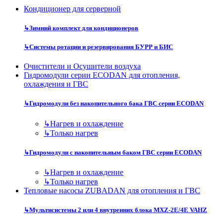
Кондиционер для серверной
↳
Зимний комплект для кондиционеров
↳
Системы ротации и резервирования БУРР и БИС
Очистители и Осушители воздуха
Гидромодули серии ECODAN для отопления,
охлаждения и ГВС
↳
Гидромодули без накопительного бака ГВС серии ECODAN
↳
Нагрев и охлаждение
↳
Только нагрев
↳
Гидромодули с накопительным баком ГВС серии ECODAN
↳
Нагрев и охлаждение
↳
Только нагрев
Тепловые насосы ZUBADAN для отопления и ГВС
↳
Мультисистемы 2 или 4 внутренних блока MXZ-2E/4E VAHZ