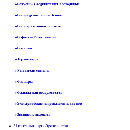
↳
Разъемы/Соединители/Переходники
↳
Распределительные блоки
↳
Расширительные вентили
↳
Рефнеты/Разветвители
↳
Решетки
↳
Термисторы
↳
Усилители сигнала
↳
Фильтры
↳
Фланцы для воздуховодов
↳
Электрические нагреватели поддонов
↳
Зимние комплекты
Частотные преобразователи