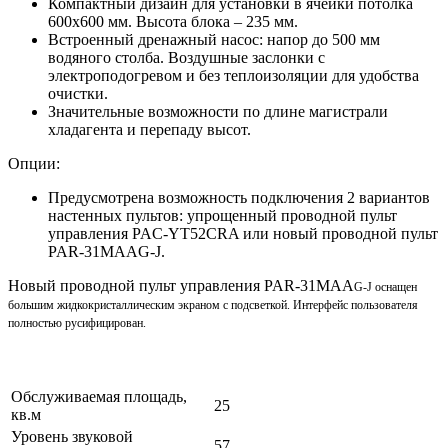
Компактный дизайн для установки в ячейки потолка
600х600 мм. Высота блока – 235 мм.
Встроенный дренажный насос: напор до 500 мм
водяного столба. Воздушные заслонки с
электроподогревом и без теплоизоляции для удобства
очистки.
Значительные возможности по длине магистрали
хладагента и перепаду высот.
Опции:
Предусмотрена возможность подключения 2 вариантов
настенных пультов: упрощенный проводной пульт
управления PAC-YT52CRA или новый проводной пульт
PAR-31MAAG-J.
Новый проводной пульт управления PAR-31MAA
G-J
оснащен
большим жидкокристаллическим экраном с подсветкой. Интерфейс пользователя
полностью русифицирован.
Обслуживаемая площадь,
25
кв.м
Уровень звуковой
57