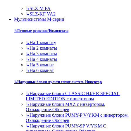
↳
SLZ-M FA
↳
SLZ-KF VA2
Мультисистемы M-серии
↳
Готовые решения/Комплекты
↳
На 1 комнату
↳
На 2 комнаты
↳
На 3 комнаты
↳
На 4 комнаты
↳
На 5 комнат
↳
На 6 комнат
↳
Наружные блоки мульти сплит-систем. Инвертор
↳
Наружные блоки CLASSIC HJ/HR SPECIAL
LIMITED EDITION с инвертором
↳
Наружные блоки MXZ с инвертором.
Охлаждение-Обогрев
↳
Наружные блоки PUMY-P V/YKM с инвертором.
Охлаждение-Обогрев
↳
Наружные блоки PUMY-SP V/YKM С