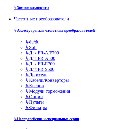
↳
Зимние комплекты
Частотные преобразователи
↳
Аксессуары для частотных преобразователей
↳
du/dt
↳
Soft
↳
Для FR-A/F700
↳
Для FR-A500
↳
Для FR-E700
↳
Для FR-S500
↳
Дроссель
↳
Кабели/Конверторы
↳
Крепеж
↳
Модули торможения
↳
Опции
↳
Пульты
↳
Фильтры
↳
Неевропейские и специальные серии