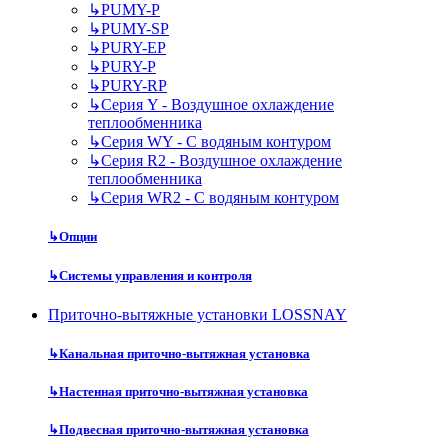
↳
PUMY-P
↳
PUMY-SP
↳
PURY-EP
↳
PURY-P
↳
PURY-RP
↳
Серия Y - Воздушное охлаждение
теплообменника
↳
Серия WY - С водяным контуром
↳
Серия R2 - Воздушное охлаждение
теплообменника
↳
Серия WR2 - С водяным контуром
↳
Опции
↳
Системы управления и контроля
Приточно-вытяжные установки LOSSNAY
↳
Канальная приточно-вытяжная установка
↳
Настенная приточно-вытяжная установка
↳
Подвесная приточно-вытяжная установка