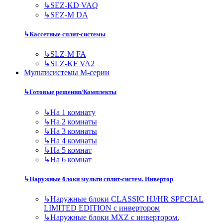
↳
SEZ-KD VAQ
↳
SEZ-M DA
↳
Кассетные сплит-системы
↳
SLZ-M FA
↳
SLZ-KF VA2
Мультисистемы M-серии
↳
Готовые решения/Комплекты
↳
На 1 комнату
↳
На 2 комнаты
↳
На 3 комнаты
↳
На 4 комнаты
↳
На 5 комнат
↳
На 6 комнат
↳
Наружные блоки мульти сплит-систем. Инвертор
↳
Наружные блоки CLASSIC HJ/HR SPECIAL
LIMITED EDITION с инвертором
↳
Наружные блоки MXZ с инвертором.