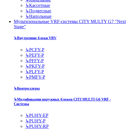
↳
Кассетные
↳
Подвесные
↳
Напольные
Мультизональные VRF-системы CITY MULTY G7 "Next
Stage"
↳
Внутренние блоки VRV
↳
PCFY-P
↳
PEFY-P
↳
PFFY-P
↳
PKFY-P
↳
PLFY-P
↳
PMFY-P
↳
Контроллеры
↳
Модификации наружных блоков CITI MULTI G6 VRF -
Системы
↳
PUHY-EP
↳
PUHY-P
↳
PUHY-RP