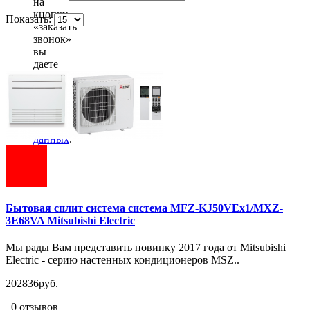
на
кнопку
Показать:
«заказать
звонок»
вы
даете
согласие
на
обработку
ваших
персональных
данных
.
Бытовая сплит система система MFZ-KJ50VEx1/MXZ-
3E68VA Mitsubishi Electric
Мы рады Вам представить новинку 2017 года от Mitsubishi
Electric - серию настенных кондиционеров MSZ..
202836руб.
0 отзывов