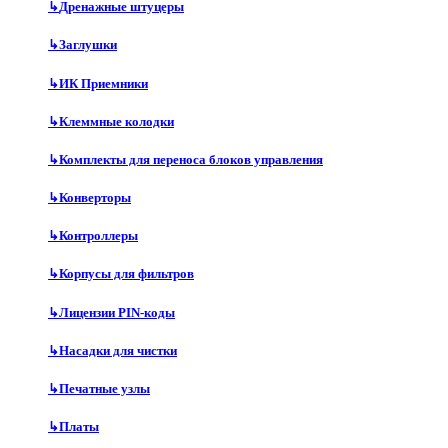
↳
Дренажные штуцеры
↳
Заглушки
↳
ИК Приемники
↳
Клеммные колодки
↳
Комплекты для переноса блоков управления
↳
Конверторы
↳
Контроллеры
↳
Корпусы для фильтров
↳
Лицензии PIN-коды
↳
Насадки для чистки
↳
Печатные узлы
↳
Платы