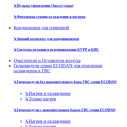
↳
Пульты управления (Аксессуары)
↳
Фреоновая секция охлаждения и нагрева
Кондиционер для серверной
↳
Зимний комплект для кондиционеров
↳
Системы ротации и резервирования БУРР и БИС
Очистители и Осушители воздуха
Гидромодули серии ECODAN для отопления,
охлаждения и ГВС
↳
Гидромодули без накопительного бака ГВС серии ECODAN
↳
Нагрев и охлаждение
↳
Только нагрев
↳
Гидромодули с накопительным баком ГВС серии ECODAN
↳
Нагрев и охлаждение
↳
Только нагрев