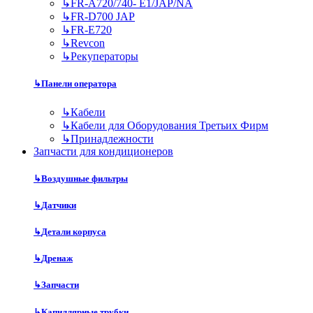
↳
FR-A720/740- E1/JAP/NA
↳
FR-D700 JAP
↳
FR-E720
↳
Revcon
↳
Рекуператоры
↳
Панели оператора
↳
Кабели
↳
Кабели для Оборудования Третьих Фирм
↳
Принадлежности
Запчасти для кондиционеров
↳
Воздушные фильтры
↳
Датчики
↳
Детали корпуса
↳
Дренаж
↳
Запчасти
↳
Капиллярные трубки