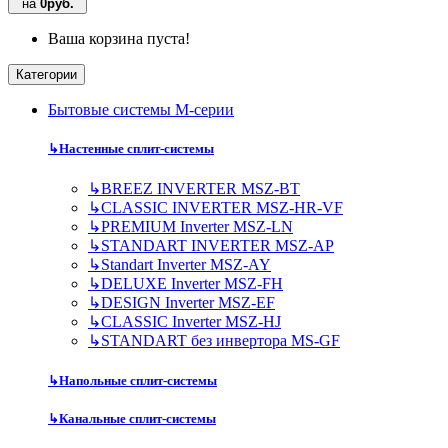
на
0руб.
Ваша корзина пуста!
Категории
Бытовые системы M-серии
↳
Настенные сплит-системы
↳
BREEZ INVERTER MSZ-BT
↳
CLASSIC INVERTER MSZ-HR-VF
↳
PREMIUM Inverter MSZ-LN
↳
STANDART INVERTER MSZ-AP
↳
Standart Inverter MSZ-AY
↳
DELUXE Inverter MSZ-FH
↳
DESIGN Inverter MSZ-EF
↳
CLASSIC Inverter MSZ-HJ
↳
STANDART без инвертора MS-GF
↳
Напольные сплит-системы
↳
Канальные сплит-системы