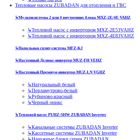
Тепловые насосы ZUBADAN для отопления и ГВС
↳
Мультисистемы 2 или 4 внутренних блока MXZ-2E/4E VAHZ
↳
Тепловой насос с инвертором MXZ-2E53VAHZ
↳
Тепловой насос с инвертором MXZ-4E83VAHZ
↳
Напольная сплит-система MFZ-KJ
↳
Настенный Делюкс-инвертор MUZ-FH VEHZ
↳
Настенный Премиум-инвертор MUZ-LN VGHZ
↳
Натуральный белый
↳
Перламутрово-белый
↳
Рубиново-красный
↳
Черный оникс
↳
Тепловой насос PUHZ-SHW ZUBADAN Inverter
↳
Канальные системы ZUBADAN Inverter
↳
Кассетные системы ZUBADAN Inverter
↳
Наружные блоки серии ZUBADAN