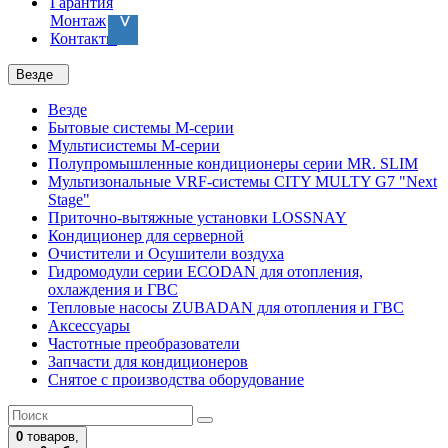
Гарантия
Монтаж
Контакты
Везде
Везде
Бытовые системы M-серии
Мультисистемы M-серии
Полупромышленные кондиционеры серии MR. SLIM
Мультизональные VRF-системы CITY MULTY G7 "Next
Stage"
Приточно-вытяжные установки LOSSNAY
Кондиционер для серверной
Очистители и Осушители воздуха
Гидромодули серии ECODAN для отопления,
охлаждения и ГВС
Тепловые насосы ZUBADAN для отопления и ГВС
Аксесcуары
Частотные преобразователи
Запчасти для кондиционеров
Снятое с производства оборудование
0
товаров,