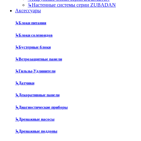
↳
Настенные системы серии ZUBADAN
Аксесcуары
↳
Блоки питания
↳
Блоки соленоидов
↳
Бустерные блоки
↳
Ветрозащитные панели
↳
Гильзы-Удлинители
↳
Датчики
↳
Декоративные панели
↳
Диагностические приборы
↳
Дренажные насосы
↳
Дренажные поддоны