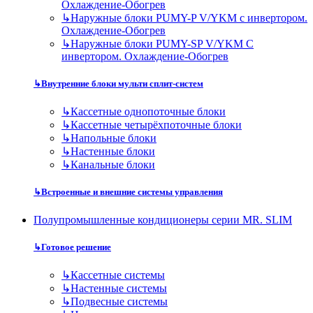
Охлаждение-Обогрев
↳
Наружные блоки PUMY-P V/YKM с инвертором.
Охлаждение-Обогрев
↳
Наружные блоки PUMY-SP V/YKM С
инвертором. Охлаждение-Обогрев
↳
Внутренние блоки мульти сплит-систем
↳
Кассетные однопоточные блоки
↳
Кассетные четырёхпоточные блоки
↳
Напольные блоки
↳
Настенные блоки
↳
Канальные блоки
↳
Встроенные и внешние системы управления
Полупромышленные кондиционеры серии MR. SLIM
↳
Готовое решение
↳
Кассетные системы
↳
Настенные системы
↳
Подвесные системы