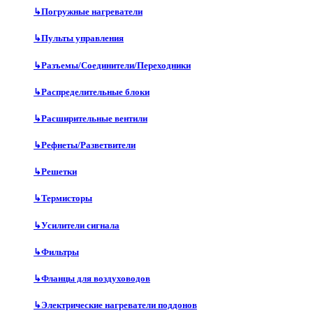
↳
Погружные нагреватели
↳
Пульты управления
↳
Разъемы/Соединители/Переходники
↳
Распределительные блоки
↳
Расширительные вентили
↳
Рефнеты/Разветвители
↳
Решетки
↳
Термисторы
↳
Усилители сигнала
↳
Фильтры
↳
Фланцы для воздуховодов
↳
Электрические нагреватели поддонов