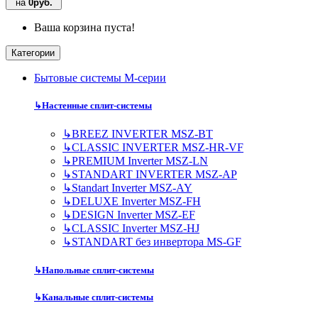
на
0руб.
Ваша корзина пуста!
Категории
Бытовые системы M-серии
↳
Настенные сплит-системы
↳
BREEZ INVERTER MSZ-BT
↳
CLASSIC INVERTER MSZ-HR-VF
↳
PREMIUM Inverter MSZ-LN
↳
STANDART INVERTER MSZ-AP
↳
Standart Inverter MSZ-AY
↳
DELUXE Inverter MSZ-FH
↳
DESIGN Inverter MSZ-EF
↳
CLASSIC Inverter MSZ-HJ
↳
STANDART без инвертора MS-GF
↳
Напольные сплит-системы
↳
Канальные сплит-системы