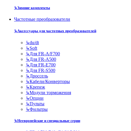
↳
Зимние комплекты
Частотные преобразователи
↳
Аксессуары для частотных преобразователей
↳
du/dt
↳
Soft
↳
Для FR-A/F700
↳
Для FR-A500
↳
Для FR-E700
↳
Для FR-S500
↳
Дроссель
↳
Кабели/Конверторы
↳
Крепеж
↳
Модули торможения
↳
Опции
↳
Пульты
↳
Фильтры
↳
Неевропейские и специальные серии