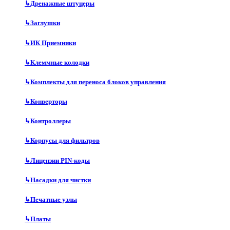
↳
Дренажные штуцеры
↳
Заглушки
↳
ИК Приемники
↳
Клеммные колодки
↳
Комплекты для переноса блоков управления
↳
Конверторы
↳
Контроллеры
↳
Корпусы для фильтров
↳
Лицензии PIN-коды
↳
Насадки для чистки
↳
Печатные узлы
↳
Платы