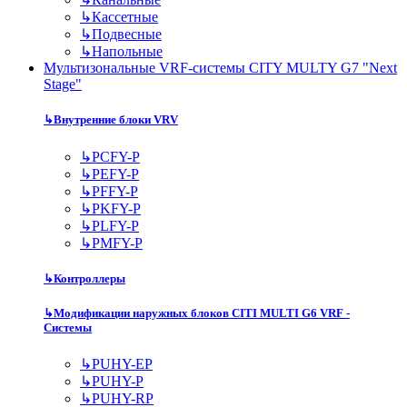
↳
Кассетные
↳
Подвесные
↳
Напольные
Мультизональные VRF-системы CITY MULTY G7 "Next
Stage"
↳
Внутренние блоки VRV
↳
PCFY-P
↳
PEFY-P
↳
PFFY-P
↳
PKFY-P
↳
PLFY-P
↳
PMFY-P
↳
Контроллеры
↳
Модификации наружных блоков CITI MULTI G6 VRF -
Системы
↳
PUHY-EP
↳
PUHY-P
↳
PUHY-RP