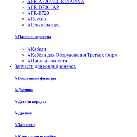
↳
FR-A720/740- E1/JAP/NA
↳
FR-D700 JAP
↳
FR-E720
↳
Revcon
↳
Рекуператоры
↳
Панели оператора
↳
Кабели
↳
Кабели для Оборудования Третьих Фирм
↳
Принадлежности
Запчасти для кондиционеров
↳
Воздушные фильтры
↳
Датчики
↳
Детали корпуса
↳
Дренаж
↳
Запчасти
↳
Капиллярные трубки