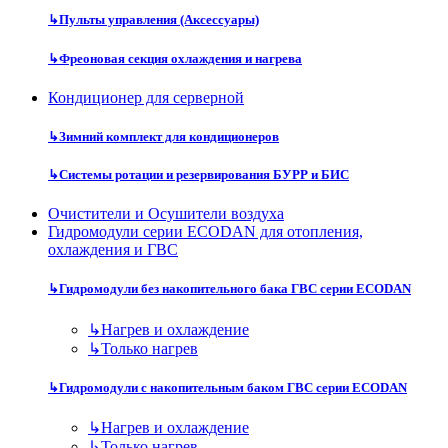
↳
Пульты управления (Аксессуары)
↳
Фреоновая секция охлаждения и нагрева
Кондиционер для серверной
↳
Зимний комплект для кондиционеров
↳
Системы ротации и резервирования БУРР и БИС
Очистители и Осушители воздуха
Гидромодули серии ECODAN для отопления,
охлаждения и ГВС
↳
Гидромодули без накопительного бака ГВС серии ECODAN
↳
Нагрев и охлаждение
↳
Только нагрев
↳
Гидромодули с накопительным баком ГВС серии ECODAN
↳
Нагрев и охлаждение
↳
Только нагрев