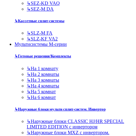
↳
SEZ-KD VAQ
↳
SEZ-M DA
↳
Кассетные сплит-системы
↳
SLZ-M FA
↳
SLZ-KF VA2
Мультисистемы M-серии
↳
Готовые решения/Комплекты
↳
На 1 комнату
↳
На 2 комнаты
↳
На 3 комнаты
↳
На 4 комнаты
↳
На 5 комнат
↳
На 6 комнат
↳
Наружные блоки мульти сплит-систем. Инвертор
↳
Наружные блоки CLASSIC HJ/HR SPECIAL
LIMITED EDITION с инвертором
↳
Наружные блоки MXZ с инвертором.