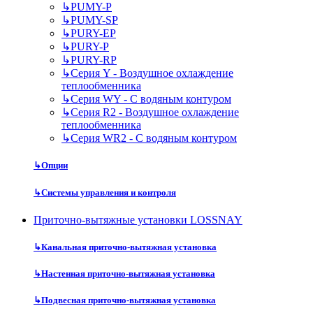
↳
PUMY-P
↳
PUMY-SP
↳
PURY-EP
↳
PURY-P
↳
PURY-RP
↳
Серия Y - Воздушное охлаждение
теплообменника
↳
Серия WY - С водяным контуром
↳
Серия R2 - Воздушное охлаждение
теплообменника
↳
Серия WR2 - С водяным контуром
↳
Опции
↳
Системы управления и контроля
Приточно-вытяжные установки LOSSNAY
↳
Канальная приточно-вытяжная установка
↳
Настенная приточно-вытяжная установка
↳
Подвесная приточно-вытяжная установка