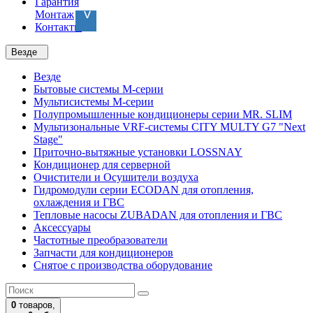
Гарантия
Монтаж
Контакты
Везде
Везде
Бытовые системы M-серии
Мультисистемы M-серии
Полупромышленные кондиционеры серии MR. SLIM
Мультизональные VRF-системы CITY MULTY G7 "Next
Stage"
Приточно-вытяжные установки LOSSNAY
Кондиционер для серверной
Очистители и Осушители воздуха
Гидромодули серии ECODAN для отопления,
охлаждения и ГВС
Тепловые насосы ZUBADAN для отопления и ГВС
Аксесcуары
Частотные преобразователи
Запчасти для кондиционеров
Снятое с производства оборудование
0
товаров,