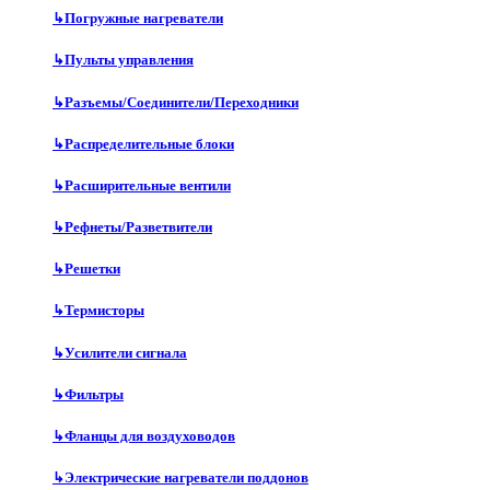
↳
Погружные нагреватели
↳
Пульты управления
↳
Разъемы/Соединители/Переходники
↳
Распределительные блоки
↳
Расширительные вентили
↳
Рефнеты/Разветвители
↳
Решетки
↳
Термисторы
↳
Усилители сигнала
↳
Фильтры
↳
Фланцы для воздуховодов
↳
Электрические нагреватели поддонов