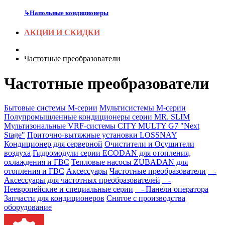
↳
Напольные кондиционеры
АКЦИИ И СКИДКИ
Частотные преобразователи
Частотные преобразователи
Бытовые системы M-серии
Мультисистемы M-серии
Полупромышленные кондиционеры серии MR. SLIM
Мультизональные VRF-системы CITY MULTY G7 "Next
Stage"
Приточно-вытяжные установки LOSSNAY
Кондиционер для серверной
Очистители и Осушители
воздуха
Гидромодули серии ECODAN для отопления,
охлаждения и ГВС
Тепловые насосы ZUBADAN для
отопления и ГВС
Аксесcуары
Частотные преобразователи
-
Аксессуары для частотных преобразователей
-
Неевропейские и специальные серии
- Панели оператора
Запчасти для кондиционеров
Снятое с производства
оборудование