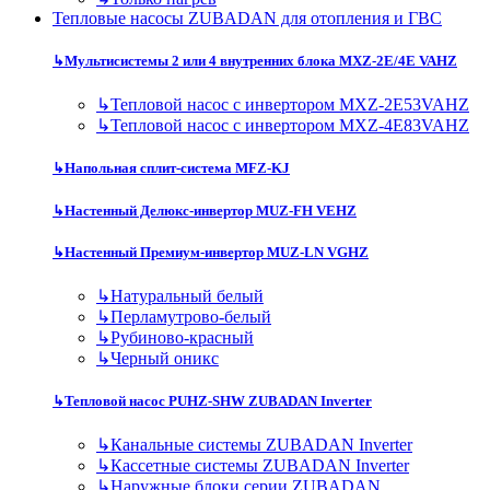
Тепловые насосы ZUBADAN для отопления и ГВС
↳
Мультисистемы 2 или 4 внутренних блока MXZ-2E/4E VAHZ
↳
Тепловой насос с инвертором MXZ-2E53VAHZ
↳
Тепловой насос с инвертором MXZ-4E83VAHZ
↳
Напольная сплит-система MFZ-KJ
↳
Настенный Делюкс-инвертор MUZ-FH VEHZ
↳
Настенный Премиум-инвертор MUZ-LN VGHZ
↳
Натуральный белый
↳
Перламутрово-белый
↳
Рубиново-красный
↳
Черный оникс
↳
Тепловой насос PUHZ-SHW ZUBADAN Inverter
↳
Канальные системы ZUBADAN Inverter
↳
Кассетные системы ZUBADAN Inverter
↳
Наружные блоки серии ZUBADAN