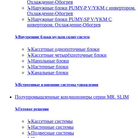
Охлаждение-Обогрев
↳
Наружные блоки PUMY-P V/YKM с инвертором.
Охлаждение-Обогрев
↳
Наружные блоки PUMY-SP V/YKM С
инвертором. Охлаждение-Обогрев
↳
Внутренние блоки мульти сплит-систем
↳
Кассетные однопоточные блоки
↳
Кассетные четырёхпоточные блоки
↳
Напольные блоки
↳
Настенные блоки
↳
Канальные блоки
↳
Встроенные и внешние системы управления
Полупромышленные кондиционеры серии MR. SLIM
↳
Готовое решение
↳
Кассетные системы
↳
Настенные системы
↳
Подвесные системы