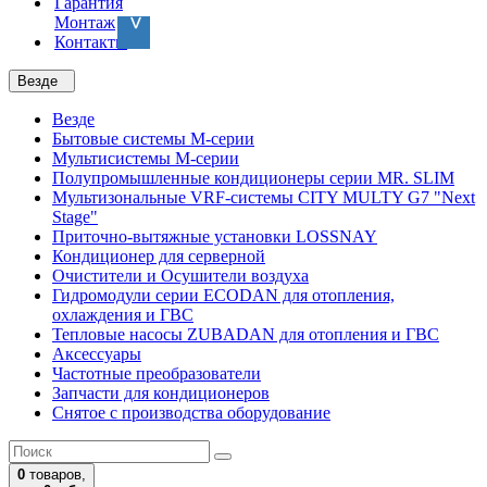
Гарантия
Монтаж
Контакты
Везде
Везде
Бытовые системы M-серии
Мультисистемы M-серии
Полупромышленные кондиционеры серии MR. SLIM
Мультизональные VRF-системы CITY MULTY G7 "Next
Stage"
Приточно-вытяжные установки LOSSNAY
Кондиционер для серверной
Очистители и Осушители воздуха
Гидромодули серии ECODAN для отопления,
охлаждения и ГВС
Тепловые насосы ZUBADAN для отопления и ГВС
Аксесcуары
Частотные преобразователи
Запчасти для кондиционеров
Снятое с производства оборудование
0
товаров,