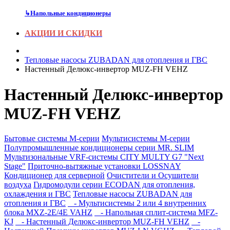
↳
Напольные кондиционеры
АКЦИИ И СКИДКИ
Тепловые насосы ZUBADAN для отопления и ГВС
Настенный Делюкс-инвертор MUZ-FH VEHZ
Настенный Делюкс-инвертор
MUZ-FH VEHZ
Бытовые системы M-серии
Мультисистемы M-серии
Полупромышленные кондиционеры серии MR. SLIM
Мультизональные VRF-системы CITY MULTY G7 "Next
Stage"
Приточно-вытяжные установки LOSSNAY
Кондиционер для серверной
Очистители и Осушители
воздуха
Гидромодули серии ECODAN для отопления,
охлаждения и ГВС
Тепловые насосы ZUBADAN для
отопления и ГВС
- Мультисистемы 2 или 4 внутренних
блока MXZ-2E/4E VAHZ
- Напольная сплит-система MFZ-
KJ
- Настенный Делюкс-инвертор MUZ-FH VEHZ
-