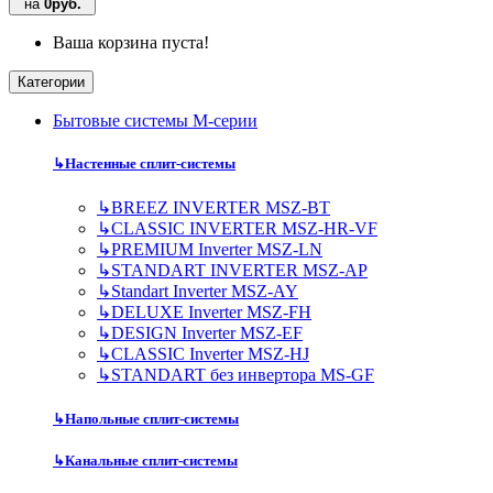
на
0руб.
Ваша корзина пуста!
Категории
Бытовые системы M-серии
↳
Настенные сплит-системы
↳
BREEZ INVERTER MSZ-BT
↳
CLASSIC INVERTER MSZ-HR-VF
↳
PREMIUM Inverter MSZ-LN
↳
STANDART INVERTER MSZ-AP
↳
Standart Inverter MSZ-AY
↳
DELUXE Inverter MSZ-FH
↳
DESIGN Inverter MSZ-EF
↳
CLASSIC Inverter MSZ-HJ
↳
STANDART без инвертора MS-GF
↳
Напольные сплит-системы
↳
Канальные сплит-системы