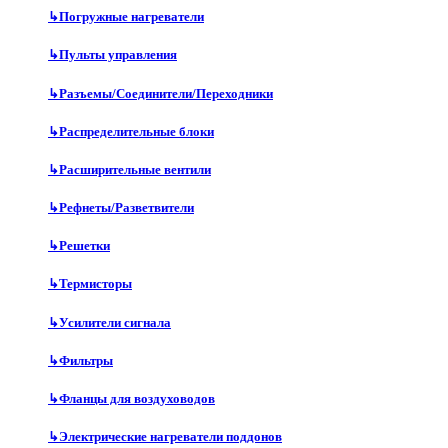
↳
Погружные нагреватели
↳
Пульты управления
↳
Разъемы/Соединители/Переходники
↳
Распределительные блоки
↳
Расширительные вентили
↳
Рефнеты/Разветвители
↳
Решетки
↳
Термисторы
↳
Усилители сигнала
↳
Фильтры
↳
Фланцы для воздуховодов
↳
Электрические нагреватели поддонов