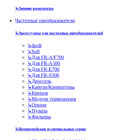
↳
Зимние комплекты
Частотные преобразователи
↳
Аксессуары для частотных преобразователей
↳
du/dt
↳
Soft
↳
Для FR-A/F700
↳
Для FR-A500
↳
Для FR-E700
↳
Для FR-S500
↳
Дроссель
↳
Кабели/Конверторы
↳
Крепеж
↳
Модули торможения
↳
Опции
↳
Пульты
↳
Фильтры
↳
Неевропейские и специальные серии