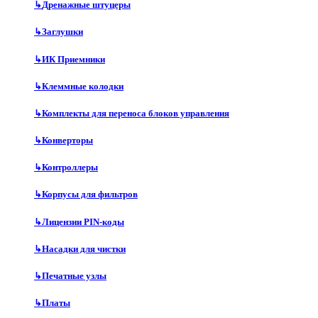
↳
Дренажные штуцеры
↳
Заглушки
↳
ИК Приемники
↳
Клеммные колодки
↳
Комплекты для переноса блоков управления
↳
Конверторы
↳
Контроллеры
↳
Корпусы для фильтров
↳
Лицензии PIN-коды
↳
Насадки для чистки
↳
Печатные узлы
↳
Платы