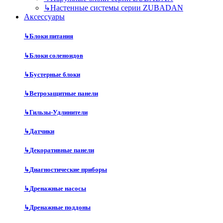
↳
Настенные системы серии ZUBADAN
Аксесcуары
↳
Блоки питания
↳
Блоки соленоидов
↳
Бустерные блоки
↳
Ветрозащитные панели
↳
Гильзы-Удлинители
↳
Датчики
↳
Декоративные панели
↳
Диагностические приборы
↳
Дренажные насосы
↳
Дренажные поддоны