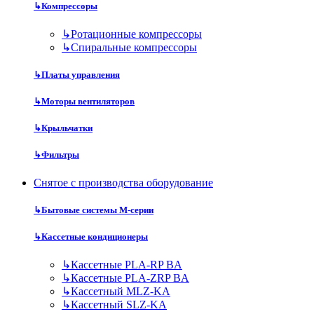
↳
Компрессоры
↳
Ротационные компрессоры
↳
Спиральные компрессоры
↳
Платы управления
↳
Моторы вентиляторов
↳
Крыльчатки
↳
Фильтры
Снятое с производства оборудование
↳
Бытовые системы M-серии
↳
Кассетные кондиционеры
↳
Кассетные PLA-RP BA
↳
Кассетные PLA-ZRP BA
↳
Кассетный MLZ-KA
↳
Кассетный SLZ-KA