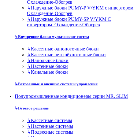
Охлаждение-Обогрев
↳
Наружные блоки PUMY-P V/YKM с инвертором.
Охлаждение-Обогрев
↳
Наружные блоки PUMY-SP V/YKM С
инвертором. Охлаждение-Обогрев
↳
Внутренние блоки мульти сплит-систем
↳
Кассетные однопоточные блоки
↳
Кассетные четырёхпоточные блоки
↳
Напольные блоки
↳
Настенные блоки
↳
Канальные блоки
↳
Встроенные и внешние системы управления
Полупромышленные кондиционеры серии MR. SLIM
↳
Готовое решение
↳
Кассетные системы
↳
Настенные системы
↳
Подвесные системы