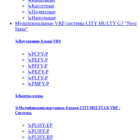
↳
Кассетные
↳
Подвесные
↳
Напольные
Мультизональные VRF-системы CITY MULTY G7 "Next
Stage"
↳
Внутренние блоки VRV
↳
PCFY-P
↳
PEFY-P
↳
PFFY-P
↳
PKFY-P
↳
PLFY-P
↳
PMFY-P
↳
Контроллеры
↳
Модификации наружных блоков CITI MULTI G6 VRF -
Системы
↳
PUHY-EP
↳
PUHY-P
↳
PUHY-RP