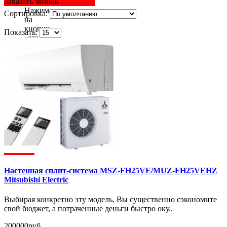
Заказать звонок
Нажимая
Сортировка:
на
кнопку
Показать:
«заказать
звонок»
вы
даете
согласие
на
обработку
ваших
персональных
данных
.
Настенная сплит-система MSZ-FH25VE/MUZ-FH25VEHZ
Mitsubishi Electric
Выбирая конкретно эту модель, Вы существенно сэкономите
свой бюджет, а потраченные деньги быстро оку..
200000руб.