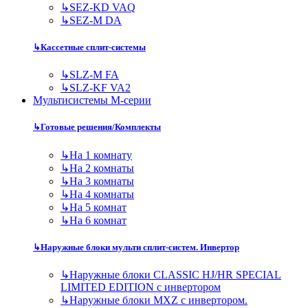
↳
SEZ-KD VAQ
↳
SEZ-M DA
↳
Кассетные сплит-системы
↳
SLZ-M FA
↳
SLZ-KF VA2
Мультисистемы M-серии
↳
Готовые решения/Комплекты
↳
На 1 комнату
↳
На 2 комнаты
↳
На 3 комнаты
↳
На 4 комнаты
↳
На 5 комнат
↳
На 6 комнат
↳
Наружные блоки мульти сплит-систем. Инвертор
↳
Наружные блоки CLASSIC HJ/HR SPECIAL
LIMITED EDITION с инвертором
↳
Наружные блоки MXZ с инвертором.