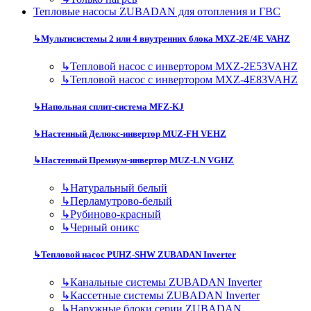
Тепловые насосы ZUBADAN для отопления и ГВС
↳
Мультисистемы 2 или 4 внутренних блока MXZ-2E/4E VAHZ
↳
Тепловой насос с инвертором MXZ-2E53VAHZ
↳
Тепловой насос с инвертором MXZ-4E83VAHZ
↳
Напольная сплит-система MFZ-KJ
↳
Настенный Делюкс-инвертор MUZ-FH VEHZ
↳
Настенный Премиум-инвертор MUZ-LN VGHZ
↳
Натуральный белый
↳
Перламутрово-белый
↳
Рубиново-красный
↳
Черный оникс
↳
Тепловой насос PUHZ-SHW ZUBADAN Inverter
↳
Канальные системы ZUBADAN Inverter
↳
Кассетные системы ZUBADAN Inverter
↳
Наружные блоки серии ZUBADAN