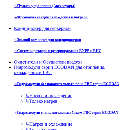
↳
Пульты управления (Аксессуары)
↳
Фреоновая секция охлаждения и нагрева
Кондиционер для серверной
↳
Зимний комплект для кондиционеров
↳
Системы ротации и резервирования БУРР и БИС
Очистители и Осушители воздуха
Гидромодули серии ECODAN для отопления,
охлаждения и ГВС
↳
Гидромодули без накопительного бака ГВС серии ECODAN
↳
Нагрев и охлаждение
↳
Только нагрев
↳
Гидромодули с накопительным баком ГВС серии ECODAN
↳
Нагрев и охлаждение
↳
Только нагрев