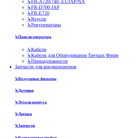
↳
FR-A720/740- E1/JAP/NA
↳
FR-D700 JAP
↳
FR-E720
↳
Revcon
↳
Рекуператоры
↳
Панели оператора
↳
Кабели
↳
Кабели для Оборудования Третьих Фирм
↳
Принадлежности
Запчасти для кондиционеров
↳
Воздушные фильтры
↳
Датчики
↳
Детали корпуса
↳
Дренаж
↳
Запчасти
↳
Капиллярные трубки