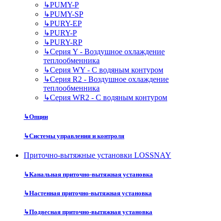
↳
PUMY-P
↳
PUMY-SP
↳
PURY-EP
↳
PURY-P
↳
PURY-RP
↳
Серия Y - Воздушное охлаждение
теплообменника
↳
Серия WY - С водяным контуром
↳
Серия R2 - Воздушное охлаждение
теплообменника
↳
Серия WR2 - С водяным контуром
↳
Опции
↳
Системы управления и контроля
Приточно-вытяжные установки LOSSNAY
↳
Канальная приточно-вытяжная установка
↳
Настенная приточно-вытяжная установка
↳
Подвесная приточно-вытяжная установка