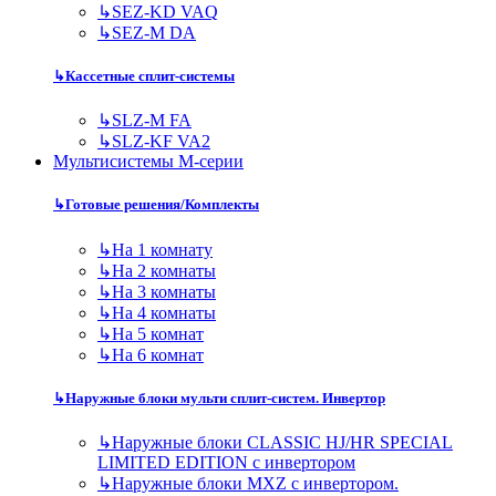
↳
SEZ-KD VAQ
↳
SEZ-M DA
↳
Кассетные сплит-системы
↳
SLZ-M FA
↳
SLZ-KF VA2
Мультисистемы M-серии
↳
Готовые решения/Комплекты
↳
На 1 комнату
↳
На 2 комнаты
↳
На 3 комнаты
↳
На 4 комнаты
↳
На 5 комнат
↳
На 6 комнат
↳
Наружные блоки мульти сплит-систем. Инвертор
↳
Наружные блоки CLASSIC HJ/HR SPECIAL
LIMITED EDITION с инвертором
↳
Наружные блоки MXZ с инвертором.