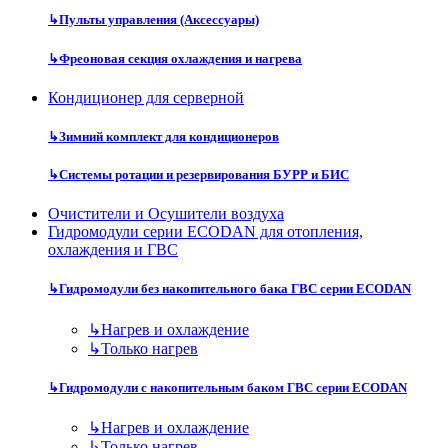
↳
Пульты управления (Аксессуары)
↳
Фреоновая секция охлаждения и нагрева
Кондиционер для серверной
↳
Зимний комплект для кондиционеров
↳
Системы ротации и резервирования БУРР и БИС
Очистители и Осушители воздуха
Гидромодули серии ECODAN для отопления,
охлаждения и ГВС
↳
Гидромодули без накопительного бака ГВС серии ECODAN
↳
Нагрев и охлаждение
↳
Только нагрев
↳
Гидромодули с накопительным баком ГВС серии ECODAN
↳
Нагрев и охлаждение
↳
Только нагрев