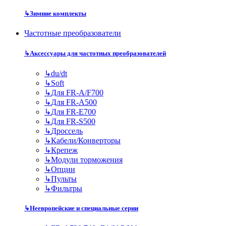
↳
Зимние комплекты
Частотные преобразователи
↳
Аксессуары для частотных преобразователей
↳
du/dt
↳
Soft
↳
Для FR-A/F700
↳
Для FR-A500
↳
Для FR-E700
↳
Для FR-S500
↳
Дроссель
↳
Кабели/Конверторы
↳
Крепеж
↳
Модули торможения
↳
Опции
↳
Пульты
↳
Фильтры
↳
Неевропейские и специальные серии