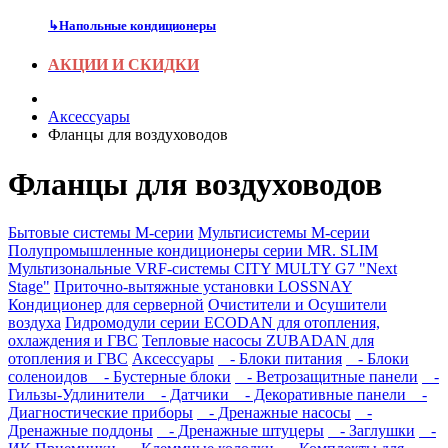
↳
Напольные кондиционеры
АКЦИИ И СКИДКИ
Аксесcуары
Фланцы для воздуховодов
Фланцы для воздуховодов
Бытовые системы M-серии
Мультисистемы M-серии
Полупромышленные кондиционеры серии MR. SLIM
Мультизональные VRF-системы CITY MULTY G7 "Next
Stage"
Приточно-вытяжные установки LOSSNAY
Кондиционер для серверной
Очистители и Осушители
воздуха
Гидромодули серии ECODAN для отопления,
охлаждения и ГВС
Тепловые насосы ZUBADAN для
отопления и ГВС
Аксесcуары
- Блоки питания
- Блоки
соленоидов
- Бустерные блоки
- Ветрозащитные панели
-
Гильзы-Удлинители
- Датчики
- Декоративные панели
-
Диагностические приборы
- Дренажные насосы
-
Дренажные поддоны
- Дренажные штуцеры
- Заглушки
-