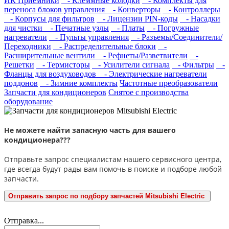
ИК Приемники
- Клеммные колодки
- Комплекты для
переноса блоков управления
- Конверторы
- Контроллеры
- Корпусы для фильтров
- Лицензии PIN-коды
- Насадки
для чистки
- Печатные узлы
- Платы
- Погружные
нагреватели
- Пульты управления
- Разъемы/Соединители/
Переходники
- Распределительные блоки
-
Расширительные вентили
- Рефнеты/Разветвители
-
Решетки
- Термисторы
- Усилители сигнала
- Фильтры
-
Фланцы для воздуховодов
- Электрические нагреватели
поддонов
- Зимние комплекты
Частотные преобразователи
Запчасти для кондиционеров
Снятое с производства
оборудование
Не можете найти запасную часть для вашего
кондиционера???
Отправьте запрос специалистам нашего сервисного центра,
где всегда будут рады вам помочь в поиске и подборе любой
запчасти.
Отправить запрос по подбору запчастей Mitsubishi Electric
Отправка...