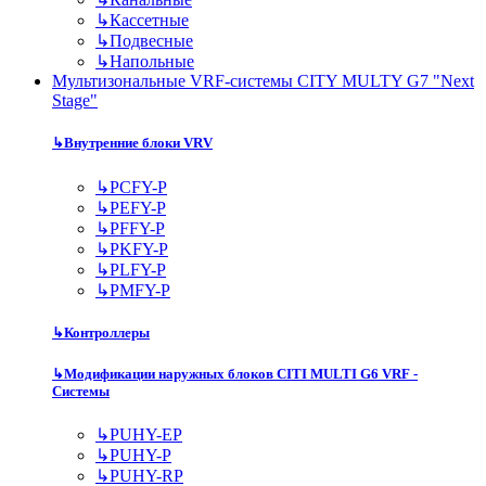
↳
Кассетные
↳
Подвесные
↳
Напольные
Мультизональные VRF-системы CITY MULTY G7 "Next
Stage"
↳
Внутренние блоки VRV
↳
PCFY-P
↳
PEFY-P
↳
PFFY-P
↳
PKFY-P
↳
PLFY-P
↳
PMFY-P
↳
Контроллеры
↳
Модификации наружных блоков CITI MULTI G6 VRF -
Системы
↳
PUHY-EP
↳
PUHY-P
↳
PUHY-RP