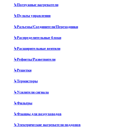
↳
Погружные нагреватели
↳
Пульты управления
↳
Разъемы/Соединители/Переходники
↳
Распределительные блоки
↳
Расширительные вентили
↳
Рефнеты/Разветвители
↳
Решетки
↳
Термисторы
↳
Усилители сигнала
↳
Фильтры
↳
Фланцы для воздуховодов
↳
Электрические нагреватели поддонов