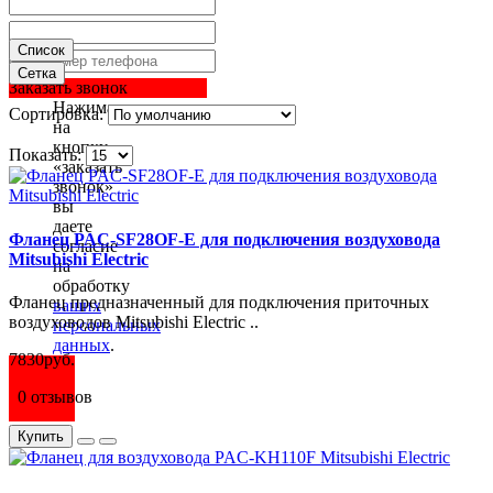
Список
Сетка
Заказать звонок
Нажимая
Сортировка:
на
кнопку
Показать:
«заказать
звонок»
вы
даете
Фланец PAC-SF28OF-E для подключения воздуховода
согласие
Mitsubishi Electric
на
обработку
Фланец предназначенный для подключения приточных
ваших
воздуховодов Mitsubishi Electric ..
персональных
данных
.
7830руб.
0 отзывов
Купить