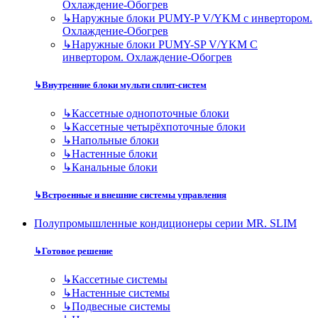
Охлаждение-Обогрев
↳
Наружные блоки PUMY-P V/YKM с инвертором.
Охлаждение-Обогрев
↳
Наружные блоки PUMY-SP V/YKM С
инвертором. Охлаждение-Обогрев
↳
Внутренние блоки мульти сплит-систем
↳
Кассетные однопоточные блоки
↳
Кассетные четырёхпоточные блоки
↳
Напольные блоки
↳
Настенные блоки
↳
Канальные блоки
↳
Встроенные и внешние системы управления
Полупромышленные кондиционеры серии MR. SLIM
↳
Готовое решение
↳
Кассетные системы
↳
Настенные системы
↳
Подвесные системы