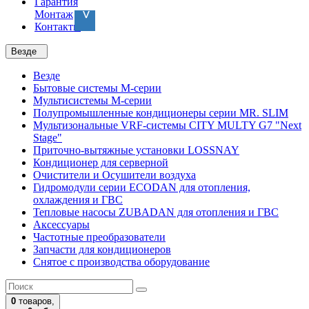
Гарантия
Монтаж
Контакты
Везде
Везде
Бытовые системы M-серии
Мультисистемы M-серии
Полупромышленные кондиционеры серии MR. SLIM
Мультизональные VRF-системы CITY MULTY G7 "Next
Stage"
Приточно-вытяжные установки LOSSNAY
Кондиционер для серверной
Очистители и Осушители воздуха
Гидромодули серии ECODAN для отопления,
охлаждения и ГВС
Тепловые насосы ZUBADAN для отопления и ГВС
Аксесcуары
Частотные преобразователи
Запчасти для кондиционеров
Снятое с производства оборудование
0
товаров,