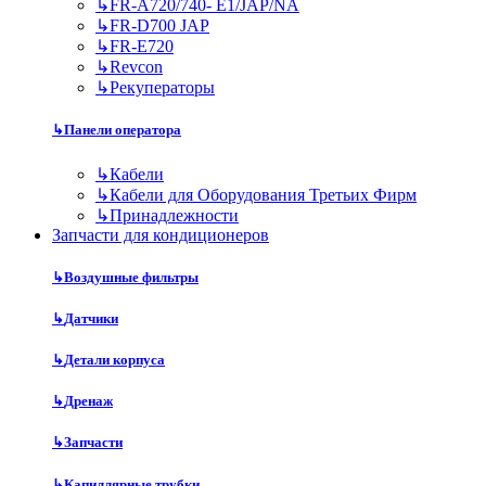
↳
FR-A720/740- E1/JAP/NA
↳
FR-D700 JAP
↳
FR-E720
↳
Revcon
↳
Рекуператоры
↳
Панели оператора
↳
Кабели
↳
Кабели для Оборудования Третьих Фирм
↳
Принадлежности
Запчасти для кондиционеров
↳
Воздушные фильтры
↳
Датчики
↳
Детали корпуса
↳
Дренаж
↳
Запчасти
↳
Капиллярные трубки