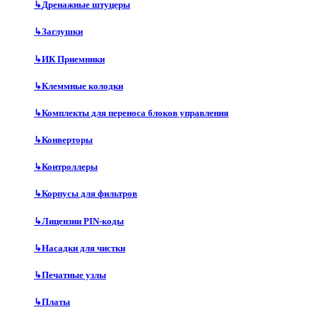
↳
Дренажные штуцеры
↳
Заглушки
↳
ИК Приемники
↳
Клеммные колодки
↳
Комплекты для переноса блоков управления
↳
Конверторы
↳
Контроллеры
↳
Корпусы для фильтров
↳
Лицензии PIN-коды
↳
Насадки для чистки
↳
Печатные узлы
↳
Платы