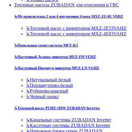
Тепловые насосы ZUBADAN для отопления и ГВС
↳
Мультисистемы 2 или 4 внутренних блока MXZ-2E/4E VAHZ
↳
Тепловой насос с инвертором MXZ-2E53VAHZ
↳
Тепловой насос с инвертором MXZ-4E83VAHZ
↳
Напольная сплит-система MFZ-KJ
↳
Настенный Делюкс-инвертор MUZ-FH VEHZ
↳
Настенный Премиум-инвертор MUZ-LN VGHZ
↳
Натуральный белый
↳
Перламутрово-белый
↳
Рубиново-красный
↳
Черный оникс
↳
Тепловой насос PUHZ-SHW ZUBADAN Inverter
↳
Канальные системы ZUBADAN Inverter
↳
Кассетные системы ZUBADAN Inverter
↳
Наружные блоки серии ZUBADAN