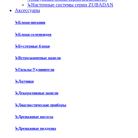
↳
Настенные системы серии ZUBADAN
Аксесcуары
↳
Блоки питания
↳
Блоки соленоидов
↳
Бустерные блоки
↳
Ветрозащитные панели
↳
Гильзы-Удлинители
↳
Датчики
↳
Декоративные панели
↳
Диагностические приборы
↳
Дренажные насосы
↳
Дренажные поддоны