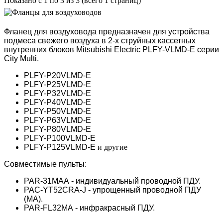
Показано с 1 по 3 из 3 (всего 1 страниц)
Фланец для воздуховода предназначен для устройства
подмеса свежего воздуха в 2-х струйных кассетных
внутренних блоков Mitsubishi Electric PLFY-VLMD-E серии
City Multi.
PLFY-P20VLMD-E
PLFY-P25VLMD-E
PLFY-P32VLMD-E
PLFY-P40VLMD-E
PLFY-P50VLMD-E
PLFY-P63VLMD-E
PLFY-P80VLMD-E
PLFY-P100VLMD-E
PLFY-P125VLMD-E
и другие
Совместимые пульты:
PAR-31MAA - индивидуальный проводной ПДУ.
PAC-YT52CRA-J - упрощенный проводной ПДУ
(MA).
PAR-FL32MA - инфракрасный ПДУ.