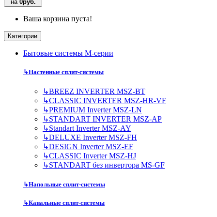
на
0руб.
Ваша корзина пуста!
Категории
Бытовые системы M-серии
↳
Настенные сплит-системы
↳
BREEZ INVERTER MSZ-BT
↳
CLASSIC INVERTER MSZ-HR-VF
↳
PREMIUM Inverter MSZ-LN
↳
STANDART INVERTER MSZ-AP
↳
Standart Inverter MSZ-AY
↳
DELUXE Inverter MSZ-FH
↳
DESIGN Inverter MSZ-EF
↳
CLASSIC Inverter MSZ-HJ
↳
STANDART без инвертора MS-GF
↳
Напольные сплит-системы
↳
Канальные сплит-системы