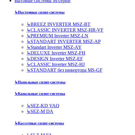
Бытовые системы M-серии
↳
Настенные сплит-системы
↳
BREEZ INVERTER MSZ-BT
↳
CLASSIC INVERTER MSZ-HR-VF
↳
PREMIUM Inverter MSZ-LN
↳
STANDART INVERTER MSZ-AP
↳
Standart Inverter MSZ-AY
↳
DELUXE Inverter MSZ-FH
↳
DESIGN Inverter MSZ-EF
↳
CLASSIC Inverter MSZ-HJ
↳
STANDART без инвертора MS-GF
↳
Напольные сплит-системы
↳
Канальные сплит-системы
↳
SEZ-KD VAQ
↳
SEZ-M DA
↳
Кассетные сплит-системы