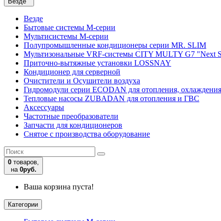
Везде
Везде
Бытовые системы M-серии
Мультисистемы M-серии
Полупромышленные кондиционеры серии MR. SLIM
Мультизональные VRF-системы CITY MULTY G7 "Next S
Приточно-вытяжные установки LOSSNAY
Кондиционер для серверной
Очистители и Осушители воздуха
Гидромодули серии ECODAN для отопления, охлаждени
Тепловые насосы ZUBADAN для отопления и ГВС
Аксесcуары
Частотные преобразователи
Запчасти для кондиционеров
Снятое с производства оборудование
0
товаров,
на
0руб.
Ваша корзина пуста!
Категории