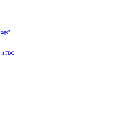
tage"
я и ГВС