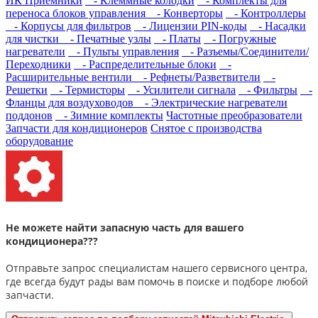
ИК Приемники
- Клеммные колодки
- Комплекты для
переноса блоков управления
- Конверторы
- Контроллеры
- Корпусы для фильтров
- Лицензии PIN-коды
- Насадки
для чистки
- Печатные узлы
- Платы
- Погружные
нагреватели
- Пульты управления
- Разъемы/Соединители/
Переходники
- Распределительные блоки
-
Расширительные вентили
- Рефнеты/Разветвители
-
Решетки
- Термисторы
- Усилители сигнала
- Фильтры
-
Фланцы для воздуховодов
- Электрические нагреватели
поддонов
- Зимние комплекты
Частотные преобразователи
Запчасти для кондиционеров
Снятое с производства
оборудование
Не можете найти запасную часть для вашего
кондиционера???
Отправьте запрос специалистам нашего сервисного центра,
где всегда будут рады вам помочь в поиске и подборе любой
запчасти.