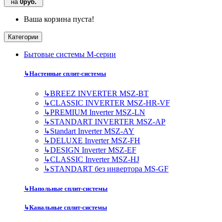
на
0руб.
Ваша корзина пуста!
Категории
Бытовые системы M-серии
↳
Настенные сплит-системы
↳
BREEZ INVERTER MSZ-BT
↳
CLASSIC INVERTER MSZ-HR-VF
↳
PREMIUM Inverter MSZ-LN
↳
STANDART INVERTER MSZ-AP
↳
Standart Inverter MSZ-AY
↳
DELUXE Inverter MSZ-FH
↳
DESIGN Inverter MSZ-EF
↳
CLASSIC Inverter MSZ-HJ
↳
STANDART без инвертора MS-GF
↳
Напольные сплит-системы
↳
Канальные сплит-системы