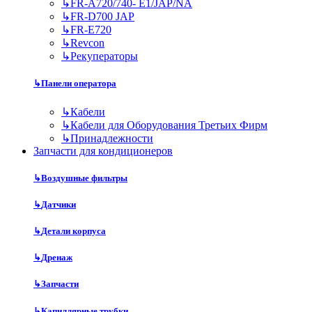
↳
FR-A720/740- E1/JAP/NA
↳
FR-D700 JAP
↳
FR-E720
↳
Revcon
↳
Рекуператоры
↳
Панели оператора
↳
Кабели
↳
Кабели для Оборудования Третьих Фирм
↳
Принадлежности
Запчасти для кондиционеров
↳
Воздушные фильтры
↳
Датчики
↳
Детали корпуса
↳
Дренаж
↳
Запчасти
↳
Капиллярные трубки