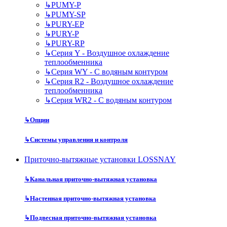
↳
PUMY-P
↳
PUMY-SP
↳
PURY-EP
↳
PURY-P
↳
PURY-RP
↳
Серия Y - Воздушное охлаждение
теплообменника
↳
Серия WY - С водяным контуром
↳
Серия R2 - Воздушное охлаждение
теплообменника
↳
Серия WR2 - С водяным контуром
↳
Опции
↳
Системы управления и контроля
Приточно-вытяжные установки LOSSNAY
↳
Канальная приточно-вытяжная установка
↳
Настенная приточно-вытяжная установка
↳
Подвесная приточно-вытяжная установка