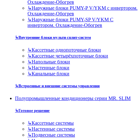
Охлаждение-Обогрев
↳
Наружные блоки PUMY-P V/YKM с инвертором.
Охлаждение-Обогрев
↳
Наружные блоки PUMY-SP V/YKM С
инвертором. Охлаждение-Обогрев
↳
Внутренние блоки мульти сплит-систем
↳
Кассетные однопоточные блоки
↳
Кассетные четырёхпоточные блоки
↳
Напольные блоки
↳
Настенные блоки
↳
Канальные блоки
↳
Встроенные и внешние системы управления
Полупромышленные кондиционеры серии MR. SLIM
↳
Готовое решение
↳
Кассетные системы
↳
Настенные системы
↳
Подвесные системы