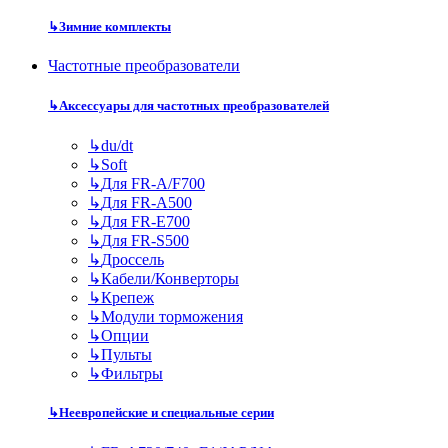
↳
Зимние комплекты
Частотные преобразователи
↳
Аксессуары для частотных преобразователей
↳
du/dt
↳
Soft
↳
Для FR-A/F700
↳
Для FR-A500
↳
Для FR-E700
↳
Для FR-S500
↳
Дроссель
↳
Кабели/Конверторы
↳
Крепеж
↳
Модули торможения
↳
Опции
↳
Пульты
↳
Фильтры
↳
Неевропейские и специальные серии