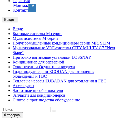
Гарантия
Монтаж
Контакты
Везде
Везде
Бытовые системы M-серии
Мультисистемы M-серии
Полупромышленные кондиционеры серии MR. SLIM
Мультизональные VRF-системы CITY MULTY G7 "Next
Stage"
Приточно-вытяжные установки LOSSNAY
Кондиционер для серверной
Очистители и Осушители воздуха
Гидромодули серии ECODAN для отопления,
охлаждения и ГВС
Тепловые насосы ZUBADAN для отопления и ГВС
Аксесcуары
Частотные преобразователи
Запчасти для кондиционеров
Снятое с производства оборудование
0
товаров,