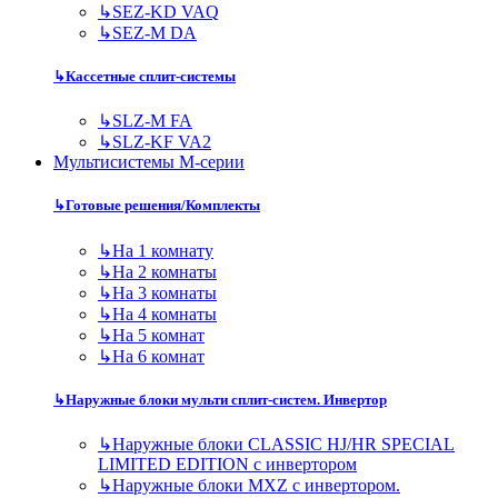
↳
SEZ-KD VAQ
↳
SEZ-M DA
↳
Кассетные сплит-системы
↳
SLZ-M FA
↳
SLZ-KF VA2
Мультисистемы M-серии
↳
Готовые решения/Комплекты
↳
На 1 комнату
↳
На 2 комнаты
↳
На 3 комнаты
↳
На 4 комнаты
↳
На 5 комнат
↳
На 6 комнат
↳
Наружные блоки мульти сплит-систем. Инвертор
↳
Наружные блоки CLASSIC HJ/HR SPECIAL
LIMITED EDITION с инвертором
↳
Наружные блоки MXZ с инвертором.