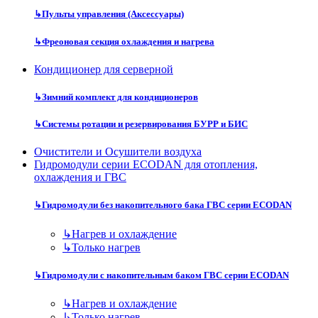
↳
Пульты управления (Аксессуары)
↳
Фреоновая секция охлаждения и нагрева
Кондиционер для серверной
↳
Зимний комплект для кондиционеров
↳
Системы ротации и резервирования БУРР и БИС
Очистители и Осушители воздуха
Гидромодули серии ECODAN для отопления,
охлаждения и ГВС
↳
Гидромодули без накопительного бака ГВС серии ECODAN
↳
Нагрев и охлаждение
↳
Только нагрев
↳
Гидромодули с накопительным баком ГВС серии ECODAN
↳
Нагрев и охлаждение
↳
Только нагрев