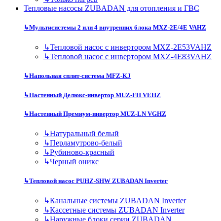
Тепловые насосы ZUBADAN для отопления и ГВС
↳
Мультисистемы 2 или 4 внутренних блока MXZ-2E/4E VAHZ
↳
Тепловой насос с инвертором MXZ-2E53VAHZ
↳
Тепловой насос с инвертором MXZ-4E83VAHZ
↳
Напольная сплит-система MFZ-KJ
↳
Настенный Делюкс-инвертор MUZ-FH VEHZ
↳
Настенный Премиум-инвертор MUZ-LN VGHZ
↳
Натуральный белый
↳
Перламутрово-белый
↳
Рубиново-красный
↳
Черный оникс
↳
Тепловой насос PUHZ-SHW ZUBADAN Inverter
↳
Канальные системы ZUBADAN Inverter
↳
Кассетные системы ZUBADAN Inverter
↳
Наружные блоки серии ZUBADAN