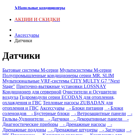
↳
Напольные кондиционеры
АКЦИИ И СКИДКИ
Аксесcуары
Датчики
Датчики
Бытовые системы M-серии
Мультисистемы M-серии
Полупромышленные кондиционеры серии MR. SLIM
Мультизональные VRF-системы CITY MULTY G7 "Next
Stage"
Приточно-вытяжные установки LOSSNAY
Кондиционер для серверной
Очистители и Осушители
воздуха
Гидромодули серии ECODAN для отопления,
охлаждения и ГВС
Тепловые насосы ZUBADAN для
отопления и ГВС
Аксесcуары
- Блоки питания
- Блоки
соленоидов
- Бустерные блоки
- Ветрозащитные панели
-
Гильзы-Удлинители
- Датчики
- Декоративные панели
-
Диагностические приборы
- Дренажные насосы
-
Дренажные поддоны
- Дренажные штуцеры
- Заглушки
-