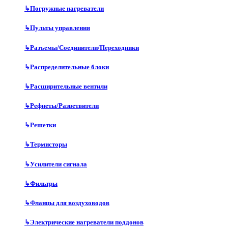
↳
Погружные нагреватели
↳
Пульты управления
↳
Разъемы/Соединители/Переходники
↳
Распределительные блоки
↳
Расширительные вентили
↳
Рефнеты/Разветвители
↳
Решетки
↳
Термисторы
↳
Усилители сигнала
↳
Фильтры
↳
Фланцы для воздуховодов
↳
Электрические нагреватели поддонов