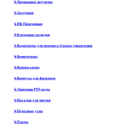
↳
Дренажные штуцеры
↳
Заглушки
↳
ИК Приемники
↳
Клеммные колодки
↳
Комплекты для переноса блоков управления
↳
Конверторы
↳
Контроллеры
↳
Корпусы для фильтров
↳
Лицензии PIN-коды
↳
Насадки для чистки
↳
Печатные узлы
↳
Платы