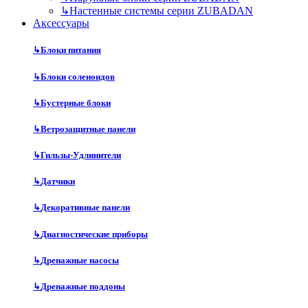
↳
Настенные системы серии ZUBADAN
Аксесcуары
↳
Блоки питания
↳
Блоки соленоидов
↳
Бустерные блоки
↳
Ветрозащитные панели
↳
Гильзы-Удлинители
↳
Датчики
↳
Декоративные панели
↳
Диагностические приборы
↳
Дренажные насосы
↳
Дренажные поддоны