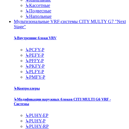
↳
Кассетные
↳
Подвесные
↳
Напольные
Мультизональные VRF-системы CITY MULTY G7 "Next
Stage"
↳
Внутренние блоки VRV
↳
PCFY-P
↳
PEFY-P
↳
PFFY-P
↳
PKFY-P
↳
PLFY-P
↳
PMFY-P
↳
Контроллеры
↳
Модификации наружных блоков CITI MULTI G6 VRF -
Системы
↳
PUHY-EP
↳
PUHY-P
↳
PUHY-RP