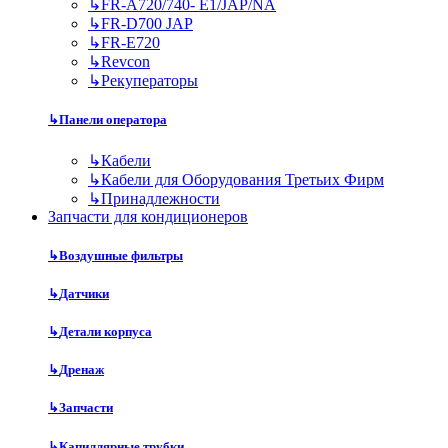
↳
FR-A720/740- E1/JAP/NA
↳
FR-D700 JAP
↳
FR-E720
↳
Revcon
↳
Рекуператоры
↳
Панели оператора
↳
Кабели
↳
Кабели для Оборудования Третьих Фирм
↳
Принадлежности
Запчасти для кондиционеров
↳
Воздушные фильтры
↳
Датчики
↳
Детали корпуса
↳
Дренаж
↳
Запчасти
↳
Капиллярные трубки