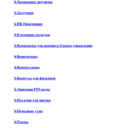
↳
Дренажные штуцеры
↳
Заглушки
↳
ИК Приемники
↳
Клеммные колодки
↳
Комплекты для переноса блоков управления
↳
Конверторы
↳
Контроллеры
↳
Корпусы для фильтров
↳
Лицензии PIN-коды
↳
Насадки для чистки
↳
Печатные узлы
↳
Платы