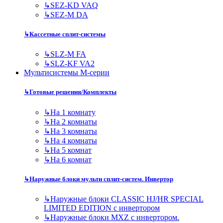
↳
SEZ-KD VAQ
↳
SEZ-M DA
↳
Кассетные сплит-системы
↳
SLZ-M FA
↳
SLZ-KF VA2
Мультисистемы M-серии
↳
Готовые решения/Комплекты
↳
На 1 комнату
↳
На 2 комнаты
↳
На 3 комнаты
↳
На 4 комнаты
↳
На 5 комнат
↳
На 6 комнат
↳
Наружные блоки мульти сплит-систем. Инвертор
↳
Наружные блоки CLASSIC HJ/HR SPECIAL
LIMITED EDITION с инвертором
↳
Наружные блоки MXZ с инвертором.