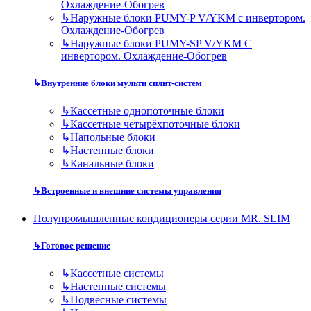
Охлаждение-Обогрев
↳
Наружные блоки PUMY-P V/YKM с инвертором.
Охлаждение-Обогрев
↳
Наружные блоки PUMY-SP V/YKM С
инвертором. Охлаждение-Обогрев
↳
Внутренние блоки мульти сплит-систем
↳
Кассетные однопоточные блоки
↳
Кассетные четырёхпоточные блоки
↳
Напольные блоки
↳
Настенные блоки
↳
Канальные блоки
↳
Встроенные и внешние системы управления
Полупромышленные кондиционеры серии MR. SLIM
↳
Готовое решение
↳
Кассетные системы
↳
Настенные системы
↳
Подвесные системы