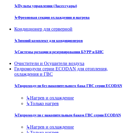
↳
Пульты управления (Аксессуары)
↳
Фреоновая секция охлаждения и нагрева
Кондиционер для серверной
↳
Зимний комплект для кондиционеров
↳
Системы ротации и резервирования БУРР и БИС
Очистители и Осушители воздуха
Гидромодули серии ECODAN для отопления,
охлаждения и ГВС
↳
Гидромодули без накопительного бака ГВС серии ECODAN
↳
Нагрев и охлаждение
↳
Только нагрев
↳
Гидромодули с накопительным баком ГВС серии ECODAN
↳
Нагрев и охлаждение
↳
Только нагрев