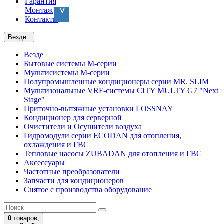
Гарантия
Монтаж
Контакты
Везде
Везде
Бытовые системы M-серии
Мультисистемы M-серии
Полупромышленные кондиционеры серии MR. SLIM
Мультизональные VRF-системы CITY MULTY G7 "Next
Stage"
Приточно-вытяжные установки LOSSNAY
Кондиционер для серверной
Очистители и Осушители воздуха
Гидромодули серии ECODAN для отопления,
охлаждения и ГВС
Тепловые насосы ZUBADAN для отопления и ГВС
Аксесcуары
Частотные преобразователи
Запчасти для кондиционеров
Снятое с производства оборудование
0
товаров,