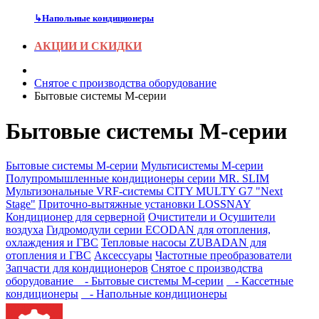
↳
Напольные кондиционеры
АКЦИИ И СКИДКИ
Снятое с производства оборудование
Бытовые системы M-серии
Бытовые системы M-серии
Бытовые системы M-серии
Мультисистемы M-серии
Полупромышленные кондиционеры серии MR. SLIM
Мультизональные VRF-системы CITY MULTY G7 "Next
Stage"
Приточно-вытяжные установки LOSSNAY
Кондиционер для серверной
Очистители и Осушители
воздуха
Гидромодули серии ECODAN для отопления,
охлаждения и ГВС
Тепловые насосы ZUBADAN для
отопления и ГВС
Аксесcуары
Частотные преобразователи
Запчасти для кондиционеров
Снятое с производства
оборудование
- Бытовые системы M-серии
- Кассетные
кондиционеры
- Напольные кондиционеры