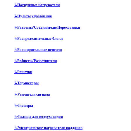
↳
Погружные нагреватели
↳
Пульты управления
↳
Разъемы/Соединители/Переходники
↳
Распределительные блоки
↳
Расширительные вентили
↳
Рефнеты/Разветвители
↳
Решетки
↳
Термисторы
↳
Усилители сигнала
↳
Фильтры
↳
Фланцы для воздуховодов
↳
Электрические нагреватели поддонов