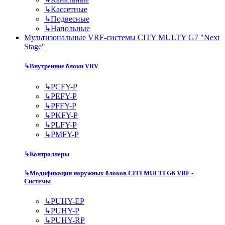
↳
Кассетные
↳
Подвесные
↳
Напольные
Мультизональные VRF-системы CITY MULTY G7 "Next
Stage"
↳
Внутренние блоки VRV
↳
PCFY-P
↳
PEFY-P
↳
PFFY-P
↳
PKFY-P
↳
PLFY-P
↳
PMFY-P
↳
Контроллеры
↳
Модификации наружных блоков CITI MULTI G6 VRF -
Системы
↳
PUHY-EP
↳
PUHY-P
↳
PUHY-RP