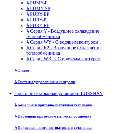
↳
PUMY-P
↳
PUMY-SP
↳
PURY-EP
↳
PURY-P
↳
PURY-RP
↳
Серия Y - Воздушное охлаждение
теплообменника
↳
Серия WY - С водяным контуром
↳
Серия R2 - Воздушное охлаждение
теплообменника
↳
Серия WR2 - С водяным контуром
↳
Опции
↳
Системы управления и контроля
Приточно-вытяжные установки LOSSNAY
↳
Канальная приточно-вытяжная установка
↳
Настенная приточно-вытяжная установка
↳
Подвесная приточно-вытяжная установка