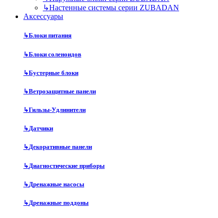
↳
Настенные системы серии ZUBADAN
Аксесcуары
↳
Блоки питания
↳
Блоки соленоидов
↳
Бустерные блоки
↳
Ветрозащитные панели
↳
Гильзы-Удлинители
↳
Датчики
↳
Декоративные панели
↳
Диагностические приборы
↳
Дренажные насосы
↳
Дренажные поддоны