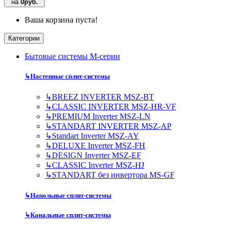
на
0руб.
Ваша корзина пуста!
Категории
Бытовые системы M-серии
↳
Настенные сплит-системы
↳
BREEZ INVERTER MSZ-BT
↳
CLASSIC INVERTER MSZ-HR-VF
↳
PREMIUM Inverter MSZ-LN
↳
STANDART INVERTER MSZ-AP
↳
Standart Inverter MSZ-AY
↳
DELUXE Inverter MSZ-FH
↳
DESIGN Inverter MSZ-EF
↳
CLASSIC Inverter MSZ-HJ
↳
STANDART без инвертора MS-GF
↳
Напольные сплит-системы
↳
Канальные сплит-системы