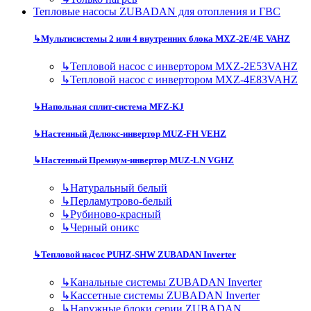
Тепловые насосы ZUBADAN для отопления и ГВС
↳
Мультисистемы 2 или 4 внутренних блока MXZ-2E/4E VAHZ
↳
Тепловой насос с инвертором MXZ-2E53VAHZ
↳
Тепловой насос с инвертором MXZ-4E83VAHZ
↳
Напольная сплит-система MFZ-KJ
↳
Настенный Делюкс-инвертор MUZ-FH VEHZ
↳
Настенный Премиум-инвертор MUZ-LN VGHZ
↳
Натуральный белый
↳
Перламутрово-белый
↳
Рубиново-красный
↳
Черный оникс
↳
Тепловой насос PUHZ-SHW ZUBADAN Inverter
↳
Канальные системы ZUBADAN Inverter
↳
Кассетные системы ZUBADAN Inverter
↳
Наружные блоки серии ZUBADAN