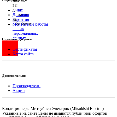
звонок»
вы
даете
О нас
согласие
Доставка
на
Гарантия
обработку
Монтажные работы
ваших
персональных
данных
.
Служба поддержки
Сертификаты
Карта сайта
Дополнительно
Производители
Акции
Кондиционеры Митсубиси Электрик (Mitsubishi Electric) —
Указанные на сайте цены не являются публичной офертой