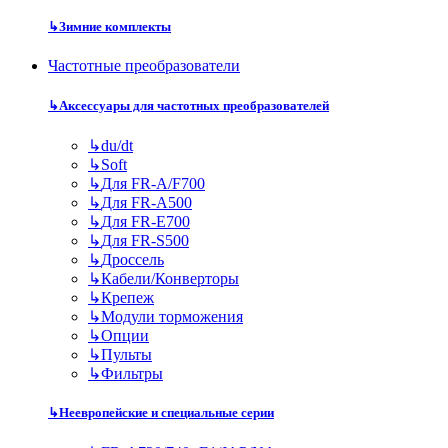
↳
Зимние комплекты
Частотные преобразователи
↳
Аксессуары для частотных преобразователей
↳
du/dt
↳
Soft
↳
Для FR-A/F700
↳
Для FR-A500
↳
Для FR-E700
↳
Для FR-S500
↳
Дроссель
↳
Кабели/Конверторы
↳
Крепеж
↳
Модули торможения
↳
Опции
↳
Пульты
↳
Фильтры
↳
Неевропейские и специальные серии