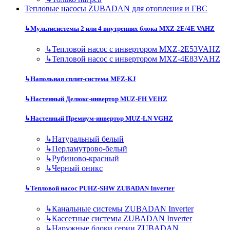
Тепловые насосы ZUBADAN для отопления и ГВС
↳
Мультисистемы 2 или 4 внутренних блока MXZ-2E/4E VAHZ
↳
Тепловой насос с инвертором MXZ-2E53VAHZ
↳
Тепловой насос с инвертором MXZ-4E83VAHZ
↳
Напольная сплит-система MFZ-KJ
↳
Настенный Делюкс-инвертор MUZ-FH VEHZ
↳
Настенный Премиум-инвертор MUZ-LN VGHZ
↳
Натуральный белый
↳
Перламутрово-белый
↳
Рубиново-красный
↳
Черный оникс
↳
Тепловой насос PUHZ-SHW ZUBADAN Inverter
↳
Канальные системы ZUBADAN Inverter
↳
Кассетные системы ZUBADAN Inverter
↳
Наружные блоки серии ZUBADAN