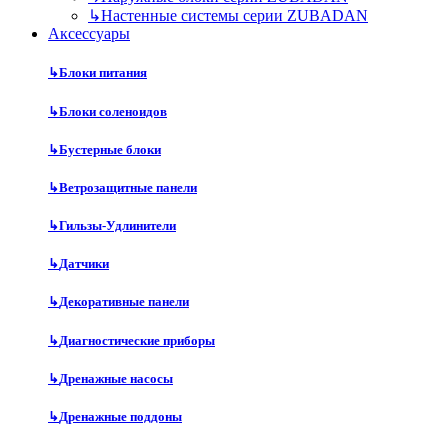
↳
Настенные системы серии ZUBADAN
Аксесcуары
↳
Блоки питания
↳
Блоки соленоидов
↳
Бустерные блоки
↳
Ветрозащитные панели
↳
Гильзы-Удлинители
↳
Датчики
↳
Декоративные панели
↳
Диагностические приборы
↳
Дренажные насосы
↳
Дренажные поддоны