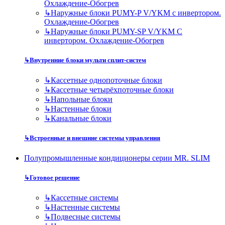
Охлаждение-Обогрев
↳
Наружные блоки PUMY-P V/YKM с инвертором.
Охлаждение-Обогрев
↳
Наружные блоки PUMY-SP V/YKM С
инвертором. Охлаждение-Обогрев
↳
Внутренние блоки мульти сплит-систем
↳
Кассетные однопоточные блоки
↳
Кассетные четырёхпоточные блоки
↳
Напольные блоки
↳
Настенные блоки
↳
Канальные блоки
↳
Встроенные и внешние системы управления
Полупромышленные кондиционеры серии MR. SLIM
↳
Готовое решение
↳
Кассетные системы
↳
Настенные системы
↳
Подвесные системы