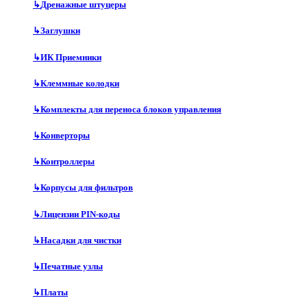
↳
Дренажные штуцеры
↳
Заглушки
↳
ИК Приемники
↳
Клеммные колодки
↳
Комплекты для переноса блоков управления
↳
Конверторы
↳
Контроллеры
↳
Корпусы для фильтров
↳
Лицензии PIN-коды
↳
Насадки для чистки
↳
Печатные узлы
↳
Платы