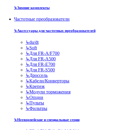
↳
Зимние комплекты
Частотные преобразователи
↳
Аксессуары для частотных преобразователей
↳
du/dt
↳
Soft
↳
Для FR-A/F700
↳
Для FR-A500
↳
Для FR-E700
↳
Для FR-S500
↳
Дроссель
↳
Кабели/Конверторы
↳
Крепеж
↳
Модули торможения
↳
Опции
↳
Пульты
↳
Фильтры
↳
Неевропейские и специальные серии