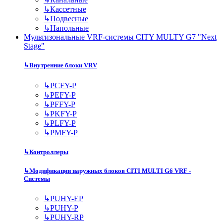
↳
Кассетные
↳
Подвесные
↳
Напольные
Мультизональные VRF-системы CITY MULTY G7 "Next
Stage"
↳
Внутренние блоки VRV
↳
PCFY-P
↳
PEFY-P
↳
PFFY-P
↳
PKFY-P
↳
PLFY-P
↳
PMFY-P
↳
Контроллеры
↳
Модификации наружных блоков CITI MULTI G6 VRF -
Системы
↳
PUHY-EP
↳
PUHY-P
↳
PUHY-RP