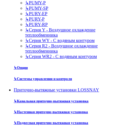
↳
PUMY-P
↳
PUMY-SP
↳
PURY-EP
↳
PURY-P
↳
PURY-RP
↳
Серия Y - Воздушное охлаждение
теплообменника
↳
Серия WY - С водяным контуром
↳
Серия R2 - Воздушное охлаждение
теплообменника
↳
Серия WR2 - С водяным контуром
↳
Опции
↳
Системы управления и контроля
Приточно-вытяжные установки LOSSNAY
↳
Канальная приточно-вытяжная установка
↳
Настенная приточно-вытяжная установка
↳
Подвесная приточно-вытяжная установка