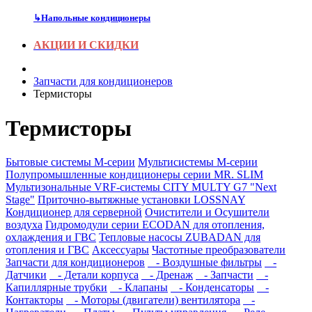
↳
Напольные кондиционеры
АКЦИИ И СКИДКИ
Запчасти для кондиционеров
Термисторы
Термисторы
Бытовые системы M-серии
Мультисистемы M-серии
Полупромышленные кондиционеры серии MR. SLIM
Мультизональные VRF-системы CITY MULTY G7 "Next
Stage"
Приточно-вытяжные установки LOSSNAY
Кондиционер для серверной
Очистители и Осушители
воздуха
Гидромодули серии ECODAN для отопления,
охлаждения и ГВС
Тепловые насосы ZUBADAN для
отопления и ГВС
Аксесcуары
Частотные преобразователи
Запчасти для кондиционеров
- Воздушные фильтры
-
Датчики
- Детали корпуса
- Дренаж
- Запчасти
-
Капиллярные трубки
- Клапаны
- Конденсаторы
-
Контакторы
- Моторы (двигатели) вентилятора
-