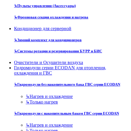
↳
Пульты управления (Аксессуары)
↳
Фреоновая секция охлаждения и нагрева
Кондиционер для серверной
↳
Зимний комплект для кондиционеров
↳
Системы ротации и резервирования БУРР и БИС
Очистители и Осушители воздуха
Гидромодули серии ECODAN для отопления,
охлаждения и ГВС
↳
Гидромодули без накопительного бака ГВС серии ECODAN
↳
Нагрев и охлаждение
↳
Только нагрев
↳
Гидромодули с накопительным баком ГВС серии ECODAN
↳
Нагрев и охлаждение
↳
Только нагрев