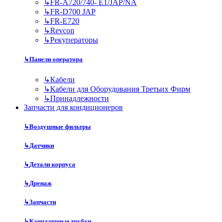
↳
FR-A720/740- E1/JAP/NA
↳
FR-D700 JAP
↳
FR-E720
↳
Revcon
↳
Рекуператоры
↳
Панели оператора
↳
Кабели
↳
Кабели для Оборудования Третьих Фирм
↳
Принадлежности
Запчасти для кондиционеров
↳
Воздушные фильтры
↳
Датчики
↳
Детали корпуса
↳
Дренаж
↳
Запчасти
↳
Капиллярные трубки