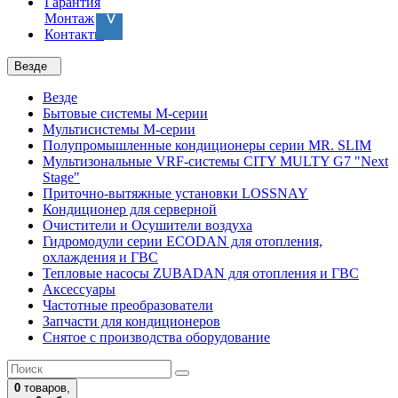
Гарантия
Монтаж
Контакты
Везде
Везде
Бытовые системы M-серии
Мультисистемы M-серии
Полупромышленные кондиционеры серии MR. SLIM
Мультизональные VRF-системы CITY MULTY G7 "Next
Stage"
Приточно-вытяжные установки LOSSNAY
Кондиционер для серверной
Очистители и Осушители воздуха
Гидромодули серии ECODAN для отопления,
охлаждения и ГВС
Тепловые насосы ZUBADAN для отопления и ГВС
Аксесcуары
Частотные преобразователи
Запчасти для кондиционеров
Снятое с производства оборудование
0
товаров,