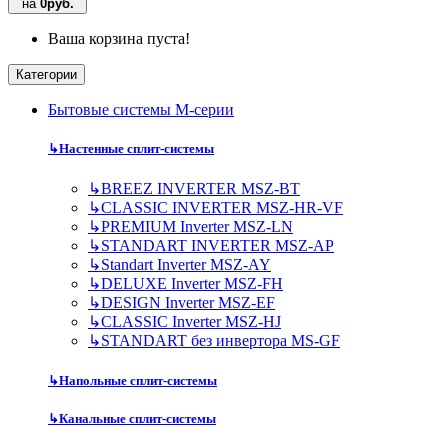
на
0руб.
Ваша корзина пуста!
Категории
Бытовые системы M-серии
↳
Настенные сплит-системы
↳
BREEZ INVERTER MSZ-BT
↳
CLASSIC INVERTER MSZ-HR-VF
↳
PREMIUM Inverter MSZ-LN
↳
STANDART INVERTER MSZ-AP
↳
Standart Inverter MSZ-AY
↳
DELUXE Inverter MSZ-FH
↳
DESIGN Inverter MSZ-EF
↳
CLASSIC Inverter MSZ-HJ
↳
STANDART без инвертора MS-GF
↳
Напольные сплит-системы
↳
Канальные сплит-системы