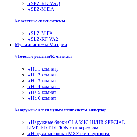
↳
SEZ-KD VAQ
↳
SEZ-M DA
↳
Кассетные сплит-системы
↳
SLZ-M FA
↳
SLZ-KF VA2
Мультисистемы M-серии
↳
Готовые решения/Комплекты
↳
На 1 комнату
↳
На 2 комнаты
↳
На 3 комнаты
↳
На 4 комнаты
↳
На 5 комнат
↳
На 6 комнат
↳
Наружные блоки мульти сплит-систем. Инвертор
↳
Наружные блоки CLASSIC HJ/HR SPECIAL
LIMITED EDITION с инвертором
↳
Наружные блоки MXZ с инвертором.