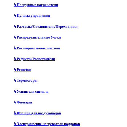
↳
Погружные нагреватели
↳
Пульты управления
↳
Разъемы/Соединители/Переходники
↳
Распределительные блоки
↳
Расширительные вентили
↳
Рефнеты/Разветвители
↳
Решетки
↳
Термисторы
↳
Усилители сигнала
↳
Фильтры
↳
Фланцы для воздуховодов
↳
Электрические нагреватели поддонов