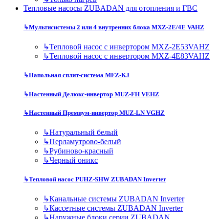
Тепловые насосы ZUBADAN для отопления и ГВС
↳
Мультисистемы 2 или 4 внутренних блока MXZ-2E/4E VAHZ
↳
Тепловой насос с инвертором MXZ-2E53VAHZ
↳
Тепловой насос с инвертором MXZ-4E83VAHZ
↳
Напольная сплит-система MFZ-KJ
↳
Настенный Делюкс-инвертор MUZ-FH VEHZ
↳
Настенный Премиум-инвертор MUZ-LN VGHZ
↳
Натуральный белый
↳
Перламутрово-белый
↳
Рубиново-красный
↳
Черный оникс
↳
Тепловой насос PUHZ-SHW ZUBADAN Inverter
↳
Канальные системы ZUBADAN Inverter
↳
Кассетные системы ZUBADAN Inverter
↳
Наружные блоки серии ZUBADAN