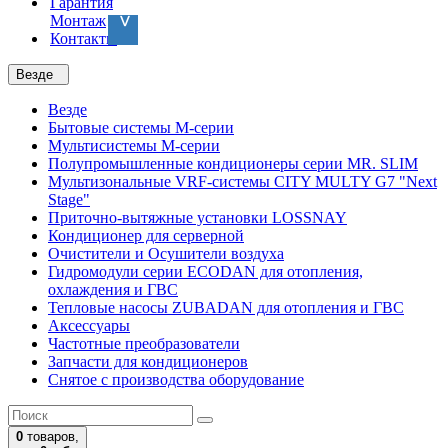
Гарантия
Монтаж
Контакты
Везде
Везде
Бытовые системы M-серии
Мультисистемы M-серии
Полупромышленные кондиционеры серии MR. SLIM
Мультизональные VRF-системы CITY MULTY G7 "Next
Stage"
Приточно-вытяжные установки LOSSNAY
Кондиционер для серверной
Очистители и Осушители воздуха
Гидромодули серии ECODAN для отопления,
охлаждения и ГВС
Тепловые насосы ZUBADAN для отопления и ГВС
Аксесcуары
Частотные преобразователи
Запчасти для кондиционеров
Снятое с производства оборудование
0
товаров,