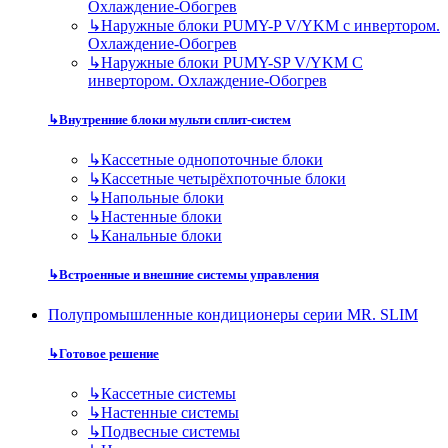
Охлаждение-Обогрев
↳
Наружные блоки PUMY-P V/YKM с инвертором.
Охлаждение-Обогрев
↳
Наружные блоки PUMY-SP V/YKM С
инвертором. Охлаждение-Обогрев
↳
Внутренние блоки мульти сплит-систем
↳
Кассетные однопоточные блоки
↳
Кассетные четырёхпоточные блоки
↳
Напольные блоки
↳
Настенные блоки
↳
Канальные блоки
↳
Встроенные и внешние системы управления
Полупромышленные кондиционеры серии MR. SLIM
↳
Готовое решение
↳
Кассетные системы
↳
Настенные системы
↳
Подвесные системы