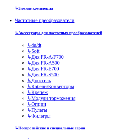
↳
Зимние комплекты
Частотные преобразователи
↳
Аксессуары для частотных преобразователей
↳
du/dt
↳
Soft
↳
Для FR-A/F700
↳
Для FR-A500
↳
Для FR-E700
↳
Для FR-S500
↳
Дроссель
↳
Кабели/Конверторы
↳
Крепеж
↳
Модули торможения
↳
Опции
↳
Пульты
↳
Фильтры
↳
Неевропейские и специальные серии