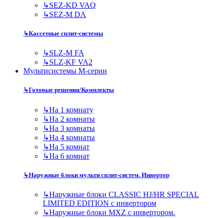
↳
SEZ-KD VAQ
↳
SEZ-M DA
↳
Кассетные сплит-системы
↳
SLZ-M FA
↳
SLZ-KF VA2
Мультисистемы M-серии
↳
Готовые решения/Комплекты
↳
На 1 комнату
↳
На 2 комнаты
↳
На 3 комнаты
↳
На 4 комнаты
↳
На 5 комнат
↳
На 6 комнат
↳
Наружные блоки мульти сплит-систем. Инвертор
↳
Наружные блоки CLASSIC HJ/HR SPECIAL
LIMITED EDITION с инвертором
↳
Наружные блоки MXZ с инвертором.