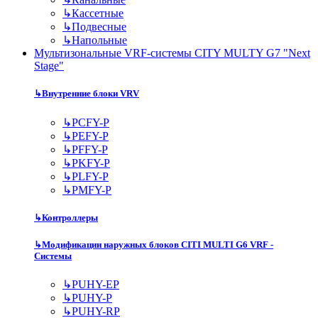
↳
Кассетные
↳
Подвесные
↳
Напольные
Мультизональные VRF-системы CITY MULTY G7 "Next
Stage"
↳
Внутренние блоки VRV
↳
PCFY-P
↳
PEFY-P
↳
PFFY-P
↳
PKFY-P
↳
PLFY-P
↳
PMFY-P
↳
Контроллеры
↳
Модификации наружных блоков CITI MULTI G6 VRF -
Системы
↳
PUHY-EP
↳
PUHY-P
↳
PUHY-RP