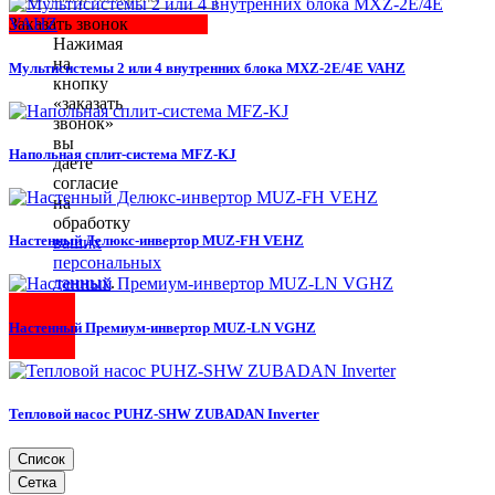
Заказать звонок
Нажимая
на
Мультисистемы 2 или 4 внутренних блока MXZ-2E/4E VAHZ
кнопку
«заказать
звонок»
вы
Напольная сплит-система MFZ-KJ
даете
согласие
на
обработку
Настенный Делюкс-инвертор MUZ-FH VEHZ
ваших
персональных
данных
.
Настенный Премиум-инвертор MUZ-LN VGHZ
Тепловой насос PUHZ-SHW ZUBADAN Inverter
Список
Сетка