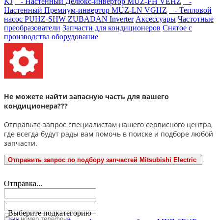
KJ
- Настенный Делюкс-инвертор MUZ-FH VEHZ
-
Настенный Премиум-инвертор MUZ-LN VGHZ
- Тепловой
насос PUHZ-SHW ZUBADAN Inverter
Аксесcуары
Частотные
преобразователи
Запчасти для кондиционеров
Снятое с
производства оборудование
Не можете найти запасную часть для вашего
кондиционера???
Отправьте запрос специалистам нашего сервисного центра,
где всегда будут рады вам помочь в поиске и подборе любой
запчасти.
Отправить запрос по подбору запчастей Mitsubishi Electric
Отправка...
Выберите подкатегорию