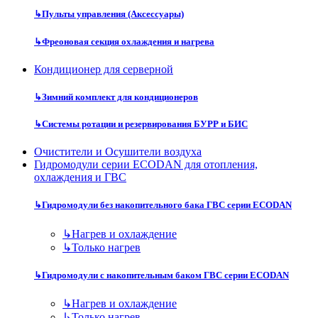
↳
Пульты управления (Аксессуары)
↳
Фреоновая секция охлаждения и нагрева
Кондиционер для серверной
↳
Зимний комплект для кондиционеров
↳
Системы ротации и резервирования БУРР и БИС
Очистители и Осушители воздуха
Гидромодули серии ECODAN для отопления,
охлаждения и ГВС
↳
Гидромодули без накопительного бака ГВС серии ECODAN
↳
Нагрев и охлаждение
↳
Только нагрев
↳
Гидромодули с накопительным баком ГВС серии ECODAN
↳
Нагрев и охлаждение
↳
Только нагрев