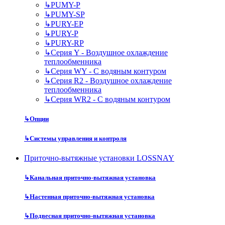
↳
PUMY-P
↳
PUMY-SP
↳
PURY-EP
↳
PURY-P
↳
PURY-RP
↳
Серия Y - Воздушное охлаждение
теплообменника
↳
Серия WY - С водяным контуром
↳
Серия R2 - Воздушное охлаждение
теплообменника
↳
Серия WR2 - С водяным контуром
↳
Опции
↳
Системы управления и контроля
Приточно-вытяжные установки LOSSNAY
↳
Канальная приточно-вытяжная установка
↳
Настенная приточно-вытяжная установка
↳
Подвесная приточно-вытяжная установка