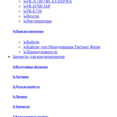
↳
FR-A720/740- E1/JAP/NA
↳
FR-D700 JAP
↳
FR-E720
↳
Revcon
↳
Рекуператоры
↳
Панели оператора
↳
Кабели
↳
Кабели для Оборудования Третьих Фирм
↳
Принадлежности
Запчасти для кондиционеров
↳
Воздушные фильтры
↳
Датчики
↳
Детали корпуса
↳
Дренаж
↳
Запчасти
↳
Капиллярные трубки