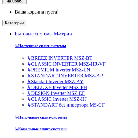
на
0руб.
Ваша корзина пуста!
Категории
Бытовые системы M-серии
↳
Настенные сплит-системы
↳
BREEZ INVERTER MSZ-BT
↳
CLASSIC INVERTER MSZ-HR-VF
↳
PREMIUM Inverter MSZ-LN
↳
STANDART INVERTER MSZ-AP
↳
Standart Inverter MSZ-AY
↳
DELUXE Inverter MSZ-FH
↳
DESIGN Inverter MSZ-EF
↳
CLASSIC Inverter MSZ-HJ
↳
STANDART без инвертора MS-GF
↳
Напольные сплит-системы
↳
Канальные сплит-системы