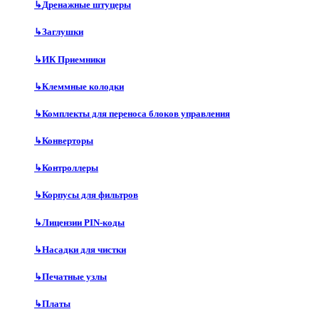
↳
Дренажные штуцеры
↳
Заглушки
↳
ИК Приемники
↳
Клеммные колодки
↳
Комплекты для переноса блоков управления
↳
Конверторы
↳
Контроллеры
↳
Корпусы для фильтров
↳
Лицензии PIN-коды
↳
Насадки для чистки
↳
Печатные узлы
↳
Платы