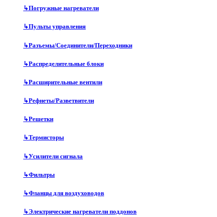
↳
Погружные нагреватели
↳
Пульты управления
↳
Разъемы/Соединители/Переходники
↳
Распределительные блоки
↳
Расширительные вентили
↳
Рефнеты/Разветвители
↳
Решетки
↳
Термисторы
↳
Усилители сигнала
↳
Фильтры
↳
Фланцы для воздуховодов
↳
Электрические нагреватели поддонов