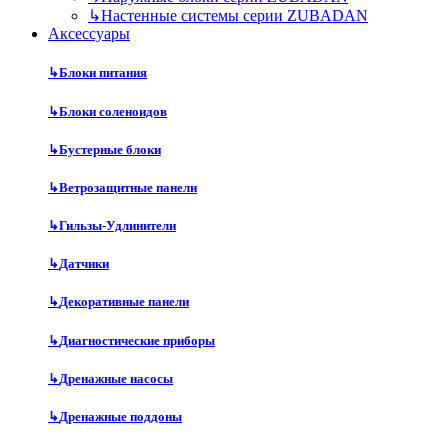
↳
Настенные системы серии ZUBADAN
Аксесcуары
↳
Блоки питания
↳
Блоки соленоидов
↳
Бустерные блоки
↳
Ветрозащитные панели
↳
Гильзы-Удлинители
↳
Датчики
↳
Декоративные панели
↳
Диагностические приборы
↳
Дренажные насосы
↳
Дренажные поддоны