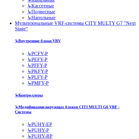
↳
Кассетные
↳
Подвесные
↳
Напольные
Мультизональные VRF-системы CITY MULTY G7 "Next
Stage"
↳
Внутренние блоки VRV
↳
PCFY-P
↳
PEFY-P
↳
PFFY-P
↳
PKFY-P
↳
PLFY-P
↳
PMFY-P
↳
Контроллеры
↳
Модификации наружных блоков CITI MULTI G6 VRF -
Системы
↳
PUHY-EP
↳
PUHY-P
↳
PUHY-RP