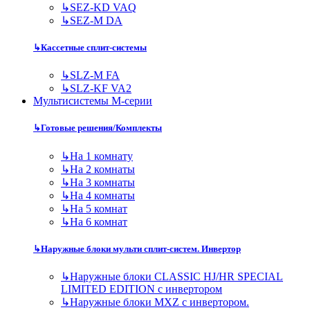
↳
SEZ-KD VAQ
↳
SEZ-M DA
↳
Кассетные сплит-системы
↳
SLZ-M FA
↳
SLZ-KF VA2
Мультисистемы M-серии
↳
Готовые решения/Комплекты
↳
На 1 комнату
↳
На 2 комнаты
↳
На 3 комнаты
↳
На 4 комнаты
↳
На 5 комнат
↳
На 6 комнат
↳
Наружные блоки мульти сплит-систем. Инвертор
↳
Наружные блоки CLASSIC HJ/HR SPECIAL
LIMITED EDITION с инвертором
↳
Наружные блоки MXZ с инвертором.