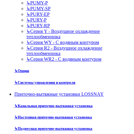
↳
PUMY-P
↳
PUMY-SP
↳
PURY-EP
↳
PURY-P
↳
PURY-RP
↳
Серия Y - Воздушное охлаждение
теплообменника
↳
Серия WY - С водяным контуром
↳
Серия R2 - Воздушное охлаждение
теплообменника
↳
Серия WR2 - С водяным контуром
↳
Опции
↳
Системы управления и контроля
Приточно-вытяжные установки LOSSNAY
↳
Канальная приточно-вытяжная установка
↳
Настенная приточно-вытяжная установка
↳
Подвесная приточно-вытяжная установка