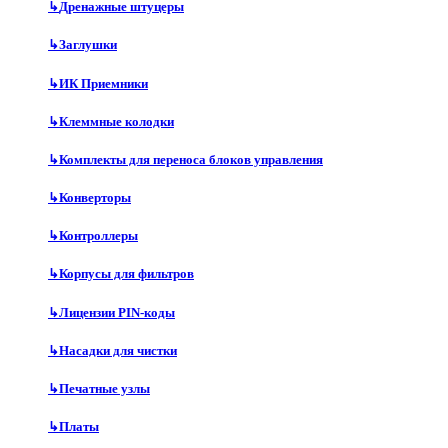
↳
Дренажные штуцеры
↳
Заглушки
↳
ИК Приемники
↳
Клеммные колодки
↳
Комплекты для переноса блоков управления
↳
Конверторы
↳
Контроллеры
↳
Корпусы для фильтров
↳
Лицензии PIN-коды
↳
Насадки для чистки
↳
Печатные узлы
↳
Платы