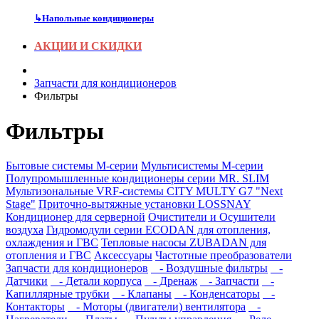
↳
Напольные кондиционеры
АКЦИИ И СКИДКИ
Запчасти для кондиционеров
Фильтры
Фильтры
Бытовые системы M-серии
Мультисистемы M-серии
Полупромышленные кондиционеры серии MR. SLIM
Мультизональные VRF-системы CITY MULTY G7 "Next
Stage"
Приточно-вытяжные установки LOSSNAY
Кондиционер для серверной
Очистители и Осушители
воздуха
Гидромодули серии ECODAN для отопления,
охлаждения и ГВС
Тепловые насосы ZUBADAN для
отопления и ГВС
Аксесcуары
Частотные преобразователи
Запчасти для кондиционеров
- Воздушные фильтры
-
Датчики
- Детали корпуса
- Дренаж
- Запчасти
-
Капиллярные трубки
- Клапаны
- Конденсаторы
-
Контакторы
- Моторы (двигатели) вентилятора
-