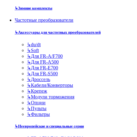
↳
Зимние комплекты
Частотные преобразователи
↳
Аксессуары для частотных преобразователей
↳
du/dt
↳
Soft
↳
Для FR-A/F700
↳
Для FR-A500
↳
Для FR-E700
↳
Для FR-S500
↳
Дроссель
↳
Кабели/Конверторы
↳
Крепеж
↳
Модули торможения
↳
Опции
↳
Пульты
↳
Фильтры
↳
Неевропейские и специальные серии