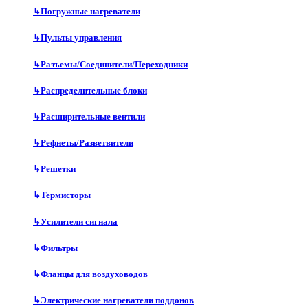
↳
Погружные нагреватели
↳
Пульты управления
↳
Разъемы/Соединители/Переходники
↳
Распределительные блоки
↳
Расширительные вентили
↳
Рефнеты/Разветвители
↳
Решетки
↳
Термисторы
↳
Усилители сигнала
↳
Фильтры
↳
Фланцы для воздуховодов
↳
Электрические нагреватели поддонов