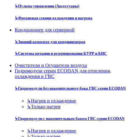
↳
Пульты управления (Аксессуары)
↳
Фреоновая секция охлаждения и нагрева
Кондиционер для серверной
↳
Зимний комплект для кондиционеров
↳
Системы ротации и резервирования БУРР и БИС
Очистители и Осушители воздуха
Гидромодули серии ECODAN для отопления,
охлаждения и ГВС
↳
Гидромодули без накопительного бака ГВС серии ECODAN
↳
Нагрев и охлаждение
↳
Только нагрев
↳
Гидромодули с накопительным баком ГВС серии ECODAN
↳
Нагрев и охлаждение
↳
Только нагрев