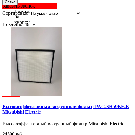
Сетка
Заказать звонок
Нажимая
Сортировка:
на
кнопку
Показать:
«заказать
звонок»
вы
даете
согласие
на
обработку
ваших
персональных
данных
.
Высокоэффективный воздушный фильтр PAC-SH59KF-E
Mitsubishi Electric
Высокоэффективный воздушный фильтр Mitsubishi Electric...
24300руб.