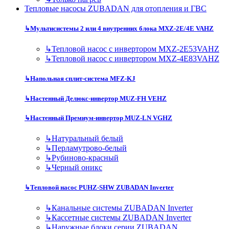
Тепловые насосы ZUBADAN для отопления и ГВС
↳
Мультисистемы 2 или 4 внутренних блока MXZ-2E/4E VAHZ
↳
Тепловой насос с инвертором MXZ-2E53VAHZ
↳
Тепловой насос с инвертором MXZ-4E83VAHZ
↳
Напольная сплит-система MFZ-KJ
↳
Настенный Делюкс-инвертор MUZ-FH VEHZ
↳
Настенный Премиум-инвертор MUZ-LN VGHZ
↳
Натуральный белый
↳
Перламутрово-белый
↳
Рубиново-красный
↳
Черный оникс
↳
Тепловой насос PUHZ-SHW ZUBADAN Inverter
↳
Канальные системы ZUBADAN Inverter
↳
Кассетные системы ZUBADAN Inverter
↳
Наружные блоки серии ZUBADAN