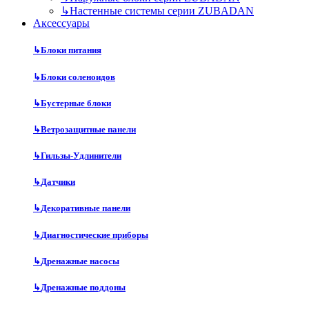
↳
Настенные системы серии ZUBADAN
Аксесcуары
↳
Блоки питания
↳
Блоки соленоидов
↳
Бустерные блоки
↳
Ветрозащитные панели
↳
Гильзы-Удлинители
↳
Датчики
↳
Декоративные панели
↳
Диагностические приборы
↳
Дренажные насосы
↳
Дренажные поддоны