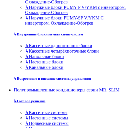
Охлаждение-Обогрев
↳
Наружные блоки PUMY-P V/YKM с инвертором.
Охлаждение-Обогрев
↳
Наружные блоки PUMY-SP V/YKM С
инвертором. Охлаждение-Обогрев
↳
Внутренние блоки мульти сплит-систем
↳
Кассетные однопоточные блоки
↳
Кассетные четырёхпоточные блоки
↳
Напольные блоки
↳
Настенные блоки
↳
Канальные блоки
↳
Встроенные и внешние системы управления
Полупромышленные кондиционеры серии MR. SLIM
↳
Готовое решение
↳
Кассетные системы
↳
Настенные системы
↳
Подвесные системы