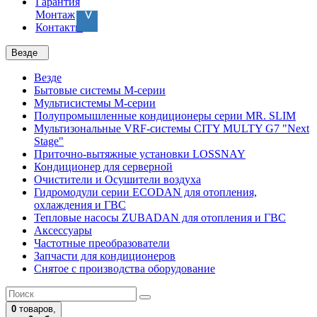
Гарантия
Монтаж
Контакты
Везде
Везде
Бытовые системы M-серии
Мультисистемы M-серии
Полупромышленные кондиционеры серии MR. SLIM
Мультизональные VRF-системы CITY MULTY G7 "Next
Stage"
Приточно-вытяжные установки LOSSNAY
Кондиционер для серверной
Очистители и Осушители воздуха
Гидромодули серии ECODAN для отопления,
охлаждения и ГВС
Тепловые насосы ZUBADAN для отопления и ГВС
Аксесcуары
Частотные преобразователи
Запчасти для кондиционеров
Снятое с производства оборудование
0
товаров,