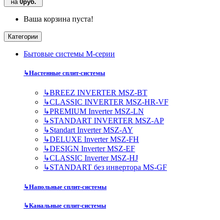
на
0руб.
Ваша корзина пуста!
Категории
Бытовые системы M-серии
↳
Настенные сплит-системы
↳
BREEZ INVERTER MSZ-BT
↳
CLASSIC INVERTER MSZ-HR-VF
↳
PREMIUM Inverter MSZ-LN
↳
STANDART INVERTER MSZ-AP
↳
Standart Inverter MSZ-AY
↳
DELUXE Inverter MSZ-FH
↳
DESIGN Inverter MSZ-EF
↳
CLASSIC Inverter MSZ-HJ
↳
STANDART без инвертора MS-GF
↳
Напольные сплит-системы
↳
Канальные сплит-системы