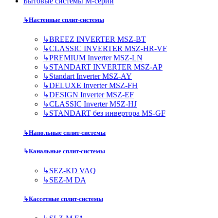
Бытовые системы M-серии
↳
Настенные сплит-системы
↳
BREEZ INVERTER MSZ-BT
↳
CLASSIC INVERTER MSZ-HR-VF
↳
PREMIUM Inverter MSZ-LN
↳
STANDART INVERTER MSZ-AP
↳
Standart Inverter MSZ-AY
↳
DELUXE Inverter MSZ-FH
↳
DESIGN Inverter MSZ-EF
↳
CLASSIC Inverter MSZ-HJ
↳
STANDART без инвертора MS-GF
↳
Напольные сплит-системы
↳
Канальные сплит-системы
↳
SEZ-KD VAQ
↳
SEZ-M DA
↳
Кассетные сплит-системы