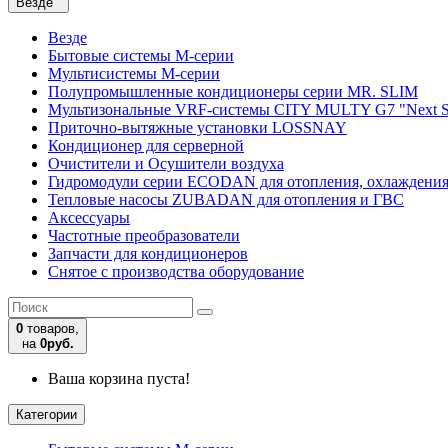
Везде
Везде
Бытовые системы M-серии
Мультисистемы M-серии
Полупромышленные кондиционеры серии MR. SLIM
Мультизональные VRF-системы CITY MULTY G7 "Next S
Приточно-вытяжные установки LOSSNAY
Кондиционер для серверной
Очистители и Осушители воздуха
Гидромодули серии ECODAN для отопления, охлаждени
Тепловые насосы ZUBADAN для отопления и ГВС
Аксесcуары
Частотные преобразователи
Запчасти для кондиционеров
Снятое с производства оборудование
0
товаров,
на
0руб.
Ваша корзина пуста!
Категории