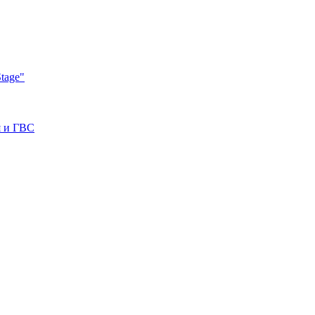
tage"
я и ГВС