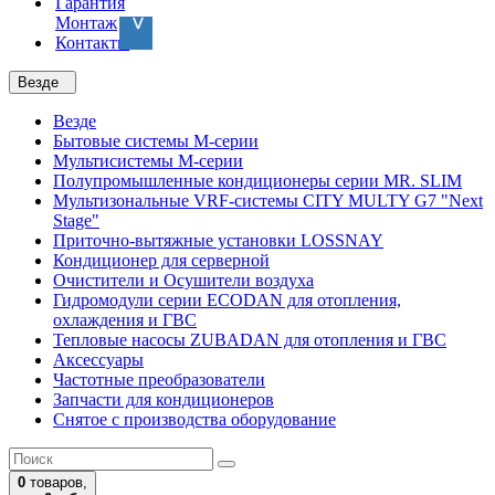
Гарантия
Монтаж
Контакты
Везде
Везде
Бытовые системы M-серии
Мультисистемы M-серии
Полупромышленные кондиционеры серии MR. SLIM
Мультизональные VRF-системы CITY MULTY G7 "Next
Stage"
Приточно-вытяжные установки LOSSNAY
Кондиционер для серверной
Очистители и Осушители воздуха
Гидромодули серии ECODAN для отопления,
охлаждения и ГВС
Тепловые насосы ZUBADAN для отопления и ГВС
Аксесcуары
Частотные преобразователи
Запчасти для кондиционеров
Снятое с производства оборудование
0
товаров,