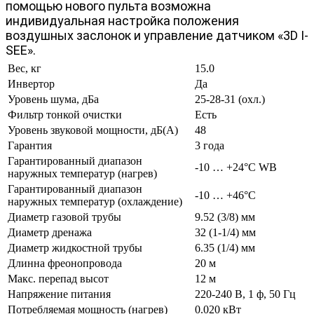
помощью нового пульта возможна
индивидуальная настройка положения
воздушных заслонок и управление датчиком «3D I-
SEE».
Вес, кг
15.0
Инвертор
Да
Уровень шума, дБа
25-28-31 (охл.)
Фильтр тонкой очистки
Есть
Уровень звуковой мощности, дБ(А)
48
Гарантия
3 года
Гарантированный диапазон
-10 … +24°C WB
наружных температур (нагрев)
Гарантированный диапазон
-10 … +46°C
наружных температур (охлаждение)
Диаметр газовой трубы
9.52 (3/8) мм
Диаметр дренажа
32 (1-1/4) мм
Диаметр жидкостной трубы
6.35 (1/4) мм
Длинна фреонопровода
20 м
Макс. перепад высот
12 м
Напряжение питания
220-240 В, 1 ф, 50 Гц
Потребляемая мощность (нагрев)
0.020 кВт