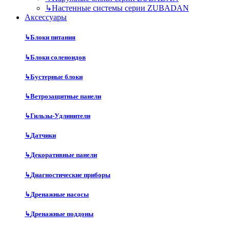
↳
Настенные системы серии ZUBADAN
Аксесcуары
↳
Блоки питания
↳
Блоки соленоидов
↳
Бустерные блоки
↳
Ветрозащитные панели
↳
Гильзы-Удлинители
↳
Датчики
↳
Декоративные панели
↳
Диагностические приборы
↳
Дренажные насосы
↳
Дренажные поддоны