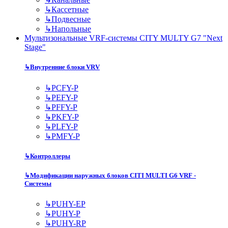
↳
Кассетные
↳
Подвесные
↳
Напольные
Мультизональные VRF-системы CITY MULTY G7 "Next
Stage"
↳
Внутренние блоки VRV
↳
PCFY-P
↳
PEFY-P
↳
PFFY-P
↳
PKFY-P
↳
PLFY-P
↳
PMFY-P
↳
Контроллеры
↳
Модификации наружных блоков CITI MULTI G6 VRF -
Системы
↳
PUHY-EP
↳
PUHY-P
↳
PUHY-RP