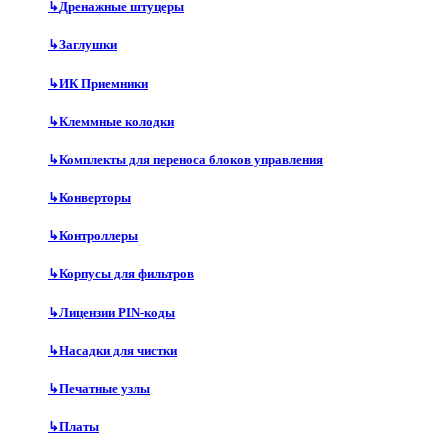
↳
Дренажные штуцеры
↳
Заглушки
↳
ИК Приемники
↳
Клеммные колодки
↳
Комплекты для переноса блоков управления
↳
Конверторы
↳
Контроллеры
↳
Корпусы для фильтров
↳
Лицензии PIN-коды
↳
Насадки для чистки
↳
Печатные узлы
↳
Платы