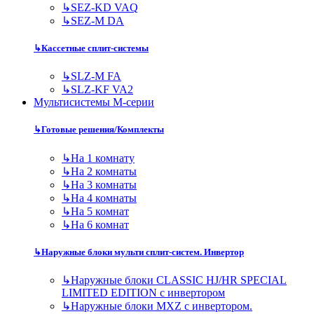
↳
SEZ-KD VAQ
↳
SEZ-M DA
↳
Кассетные сплит-системы
↳
SLZ-M FA
↳
SLZ-KF VA2
Мультисистемы M-серии
↳
Готовые решения/Комплекты
↳
На 1 комнату
↳
На 2 комнаты
↳
На 3 комнаты
↳
На 4 комнаты
↳
На 5 комнат
↳
На 6 комнат
↳
Наружные блоки мульти сплит-систем. Инвертор
↳
Наружные блоки CLASSIC HJ/HR SPECIAL
LIMITED EDITION с инвертором
↳
Наружные блоки MXZ с инвертором.