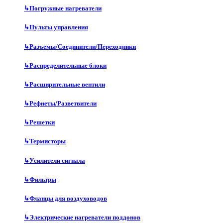
↳
Погружные нагреватели
↳
Пульты управления
↳
Разъемы/Соединители/Переходники
↳
Распределительные блоки
↳
Расширительные вентили
↳
Рефнеты/Разветвители
↳
Решетки
↳
Термисторы
↳
Усилители сигнала
↳
Фильтры
↳
Фланцы для воздуховодов
↳
Электрические нагреватели поддонов