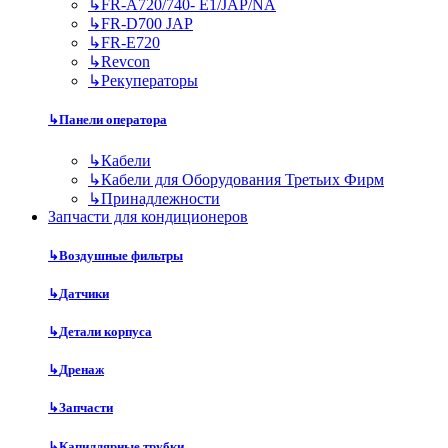
↳
FR-A720/740- E1/JAP/NA
↳
FR-D700 JAP
↳
FR-E720
↳
Revcon
↳
Рекуператоры
↳
Панели оператора
↳
Кабели
↳
Кабели для Оборудования Третьих Фирм
↳
Принадлежности
Запчасти для кондиционеров
↳
Воздушные фильтры
↳
Датчики
↳
Детали корпуса
↳
Дренаж
↳
Запчасти
↳
Капиллярные трубки