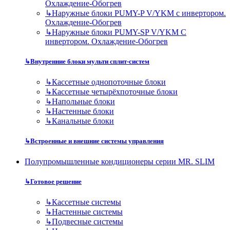
Охлаждение-Обогрев
↳
Наружные блоки PUMY-P V/YKM с инвертором.
Охлаждение-Обогрев
↳
Наружные блоки PUMY-SP V/YKM С
инвертором. Охлаждение-Обогрев
↳
Внутренние блоки мульти сплит-систем
↳
Кассетные однопоточные блоки
↳
Кассетные четырёхпоточные блоки
↳
Напольные блоки
↳
Настенные блоки
↳
Канальные блоки
↳
Встроенные и внешние системы управления
Полупромышленные кондиционеры серии MR. SLIM
↳
Готовое решение
↳
Кассетные системы
↳
Настенные системы
↳
Подвесные системы