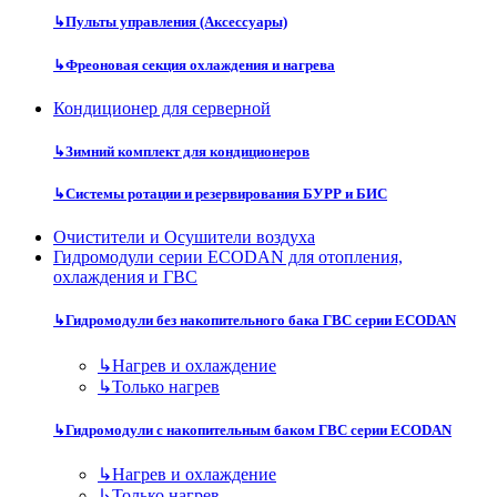
↳
Пульты управления (Аксессуары)
↳
Фреоновая секция охлаждения и нагрева
Кондиционер для серверной
↳
Зимний комплект для кондиционеров
↳
Системы ротации и резервирования БУРР и БИС
Очистители и Осушители воздуха
Гидромодули серии ECODAN для отопления,
охлаждения и ГВС
↳
Гидромодули без накопительного бака ГВС серии ECODAN
↳
Нагрев и охлаждение
↳
Только нагрев
↳
Гидромодули с накопительным баком ГВС серии ECODAN
↳
Нагрев и охлаждение
↳
Только нагрев