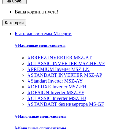
на
0руб.
Ваша корзина пуста!
Категории
Бытовые системы M-серии
↳
Настенные сплит-системы
↳
BREEZ INVERTER MSZ-BT
↳
CLASSIC INVERTER MSZ-HR-VF
↳
PREMIUM Inverter MSZ-LN
↳
STANDART INVERTER MSZ-AP
↳
Standart Inverter MSZ-AY
↳
DELUXE Inverter MSZ-FH
↳
DESIGN Inverter MSZ-EF
↳
CLASSIC Inverter MSZ-HJ
↳
STANDART без инвертора MS-GF
↳
Напольные сплит-системы
↳
Канальные сплит-системы