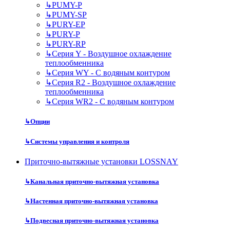
↳
PUMY-P
↳
PUMY-SP
↳
PURY-EP
↳
PURY-P
↳
PURY-RP
↳
Серия Y - Воздушное охлаждение
теплообменника
↳
Серия WY - С водяным контуром
↳
Серия R2 - Воздушное охлаждение
теплообменника
↳
Серия WR2 - С водяным контуром
↳
Опции
↳
Системы управления и контроля
Приточно-вытяжные установки LOSSNAY
↳
Канальная приточно-вытяжная установка
↳
Настенная приточно-вытяжная установка
↳
Подвесная приточно-вытяжная установка