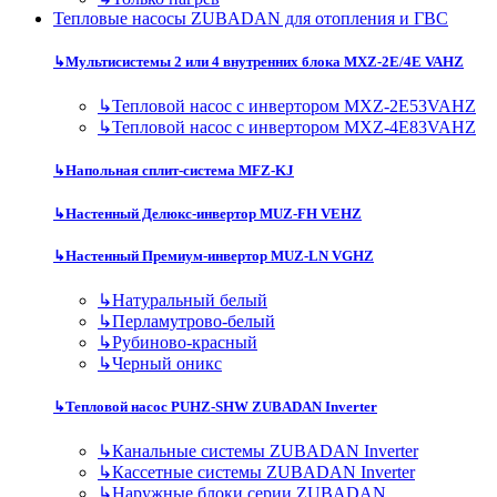
Тепловые насосы ZUBADAN для отопления и ГВС
↳
Мультисистемы 2 или 4 внутренних блока MXZ-2E/4E VAHZ
↳
Тепловой насос с инвертором MXZ-2E53VAHZ
↳
Тепловой насос с инвертором MXZ-4E83VAHZ
↳
Напольная сплит-система MFZ-KJ
↳
Настенный Делюкс-инвертор MUZ-FH VEHZ
↳
Настенный Премиум-инвертор MUZ-LN VGHZ
↳
Натуральный белый
↳
Перламутрово-белый
↳
Рубиново-красный
↳
Черный оникс
↳
Тепловой насос PUHZ-SHW ZUBADAN Inverter
↳
Канальные системы ZUBADAN Inverter
↳
Кассетные системы ZUBADAN Inverter
↳
Наружные блоки серии ZUBADAN