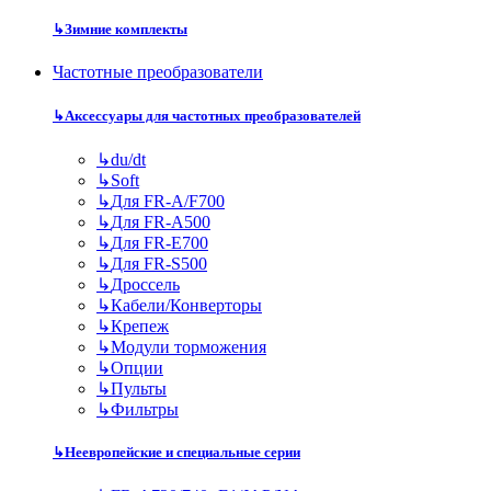
↳
Зимние комплекты
Частотные преобразователи
↳
Аксессуары для частотных преобразователей
↳
du/dt
↳
Soft
↳
Для FR-A/F700
↳
Для FR-A500
↳
Для FR-E700
↳
Для FR-S500
↳
Дроссель
↳
Кабели/Конверторы
↳
Крепеж
↳
Модули торможения
↳
Опции
↳
Пульты
↳
Фильтры
↳
Неевропейские и специальные серии