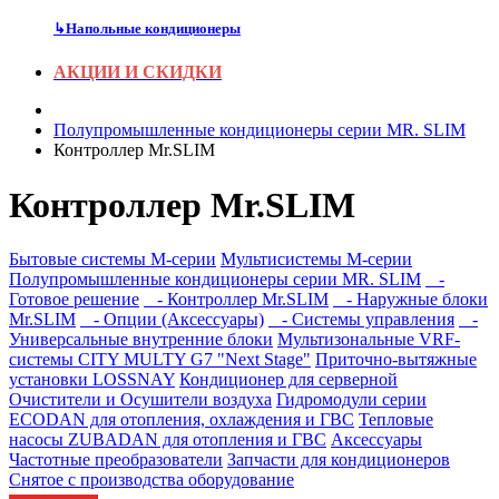
↳
Напольные кондиционеры
АКЦИИ И СКИДКИ
Полупромышленные кондиционеры серии MR. SLIM
Контроллер Mr.SLIM
Контроллер Mr.SLIM
Бытовые системы M-серии
Мультисистемы M-серии
Полупромышленные кондиционеры серии MR. SLIM
-
Готовое решение
- Контроллер Mr.SLIM
- Наружные блоки
Mr.SLIM
- Опции (Аксессуары)
- Системы управления
-
Универсальные внутренние блоки
Мультизональные VRF-
системы CITY MULTY G7 "Next Stage"
Приточно-вытяжные
установки LOSSNAY
Кондиционер для серверной
Очистители и Осушители воздуха
Гидромодули серии
ECODAN для отопления, охлаждения и ГВС
Тепловые
насосы ZUBADAN для отопления и ГВС
Аксесcуары
Частотные преобразователи
Запчасти для кондиционеров
Снятое с производства оборудование