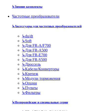
↳
Зимние комплекты
Частотные преобразователи
↳
Аксессуары для частотных преобразователей
↳
du/dt
↳
Soft
↳
Для FR-A/F700
↳
Для FR-A500
↳
Для FR-E700
↳
Для FR-S500
↳
Дроссель
↳
Кабели/Конверторы
↳
Крепеж
↳
Модули торможения
↳
Опции
↳
Пульты
↳
Фильтры
↳
Неевропейские и специальные серии