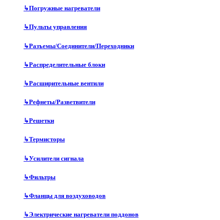
↳
Погружные нагреватели
↳
Пульты управления
↳
Разъемы/Соединители/Переходники
↳
Распределительные блоки
↳
Расширительные вентили
↳
Рефнеты/Разветвители
↳
Решетки
↳
Термисторы
↳
Усилители сигнала
↳
Фильтры
↳
Фланцы для воздуховодов
↳
Электрические нагреватели поддонов