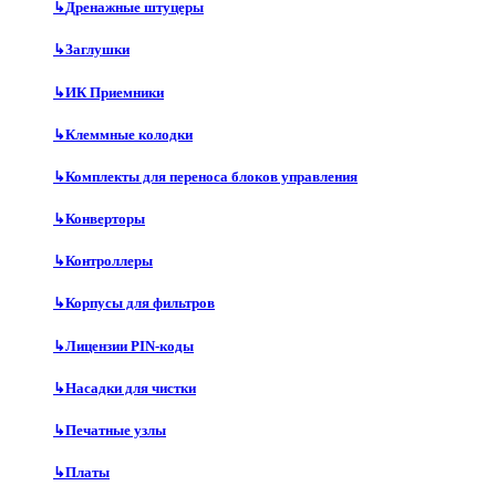
↳
Дренажные штуцеры
↳
Заглушки
↳
ИК Приемники
↳
Клеммные колодки
↳
Комплекты для переноса блоков управления
↳
Конверторы
↳
Контроллеры
↳
Корпусы для фильтров
↳
Лицензии PIN-коды
↳
Насадки для чистки
↳
Печатные узлы
↳
Платы