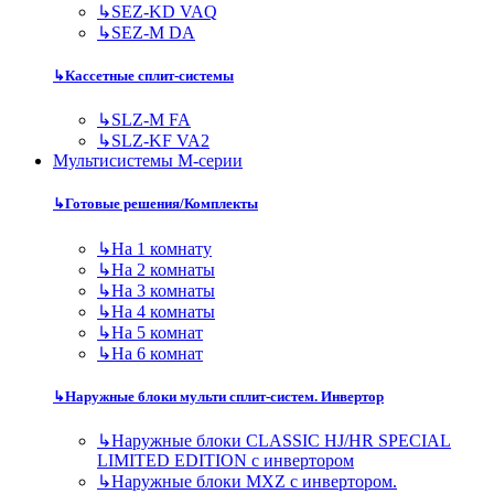
↳
SEZ-KD VAQ
↳
SEZ-M DA
↳
Кассетные сплит-системы
↳
SLZ-M FA
↳
SLZ-KF VA2
Мультисистемы M-серии
↳
Готовые решения/Комплекты
↳
На 1 комнату
↳
На 2 комнаты
↳
На 3 комнаты
↳
На 4 комнаты
↳
На 5 комнат
↳
На 6 комнат
↳
Наружные блоки мульти сплит-систем. Инвертор
↳
Наружные блоки CLASSIC HJ/HR SPECIAL
LIMITED EDITION с инвертором
↳
Наружные блоки MXZ с инвертором.