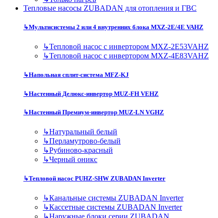
Тепловые насосы ZUBADAN для отопления и ГВС
↳
Мультисистемы 2 или 4 внутренних блока MXZ-2E/4E VAHZ
↳
Тепловой насос с инвертором MXZ-2E53VAHZ
↳
Тепловой насос с инвертором MXZ-4E83VAHZ
↳
Напольная сплит-система MFZ-KJ
↳
Настенный Делюкс-инвертор MUZ-FH VEHZ
↳
Настенный Премиум-инвертор MUZ-LN VGHZ
↳
Натуральный белый
↳
Перламутрово-белый
↳
Рубиново-красный
↳
Черный оникс
↳
Тепловой насос PUHZ-SHW ZUBADAN Inverter
↳
Канальные системы ZUBADAN Inverter
↳
Кассетные системы ZUBADAN Inverter
↳
Наружные блоки серии ZUBADAN