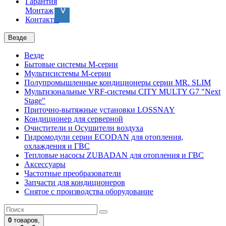
Гарантия
Монтаж
Контакты
Везде
Везде
Бытовые системы M-серии
Мультисистемы M-серии
Полупромышленные кондиционеры серии MR. SLIM
Мультизональные VRF-системы CITY MULTY G7 "Next
Stage"
Приточно-вытяжные установки LOSSNAY
Кондиционер для серверной
Очистители и Осушители воздуха
Гидромодули серии ECODAN для отопления,
охлаждения и ГВС
Тепловые насосы ZUBADAN для отопления и ГВС
Аксесcуары
Частотные преобразователи
Запчасти для кондиционеров
Снятое с производства оборудование
0
товаров,