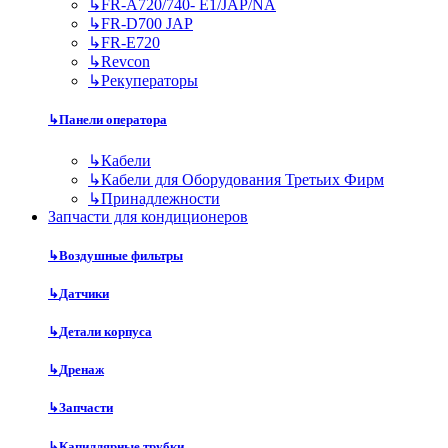
↳
FR-A720/740- E1/JAP/NA
↳
FR-D700 JAP
↳
FR-E720
↳
Revcon
↳
Рекуператоры
↳
Панели оператора
↳
Кабели
↳
Кабели для Оборудования Третьих Фирм
↳
Принадлежности
Запчасти для кондиционеров
↳
Воздушные фильтры
↳
Датчики
↳
Детали корпуса
↳
Дренаж
↳
Запчасти
↳
Капиллярные трубки