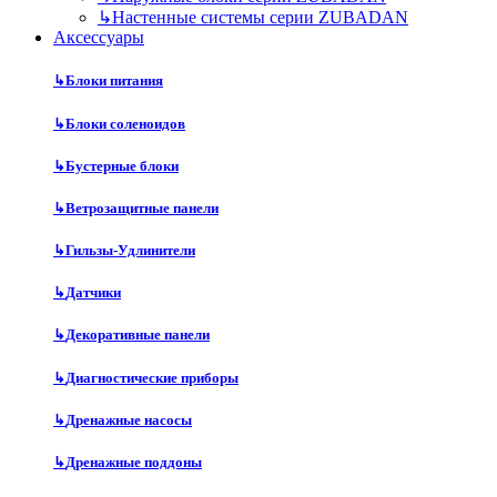
↳
Настенные системы серии ZUBADAN
Аксесcуары
↳
Блоки питания
↳
Блоки соленоидов
↳
Бустерные блоки
↳
Ветрозащитные панели
↳
Гильзы-Удлинители
↳
Датчики
↳
Декоративные панели
↳
Диагностические приборы
↳
Дренажные насосы
↳
Дренажные поддоны