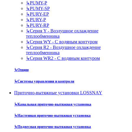
↳
PUMY-P
↳
PUMY-SP
↳
PURY-EP
↳
PURY-P
↳
PURY-RP
↳
Серия Y - Воздушное охлаждение
теплообменника
↳
Серия WY - С водяным контуром
↳
Серия R2 - Воздушное охлаждение
теплообменника
↳
Серия WR2 - С водяным контуром
↳
Опции
↳
Системы управления и контроля
Приточно-вытяжные установки LOSSNAY
↳
Канальная приточно-вытяжная установка
↳
Настенная приточно-вытяжная установка
↳
Подвесная приточно-вытяжная установка