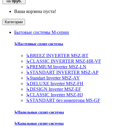
на
0руб.
Ваша корзина пуста!
Категории
Бытовые системы M-серии
↳
Настенные сплит-системы
↳
BREEZ INVERTER MSZ-BT
↳
CLASSIC INVERTER MSZ-HR-VF
↳
PREMIUM Inverter MSZ-LN
↳
STANDART INVERTER MSZ-AP
↳
Standart Inverter MSZ-AY
↳
DELUXE Inverter MSZ-FH
↳
DESIGN Inverter MSZ-EF
↳
CLASSIC Inverter MSZ-HJ
↳
STANDART без инвертора MS-GF
↳
Напольные сплит-системы
↳
Канальные сплит-системы