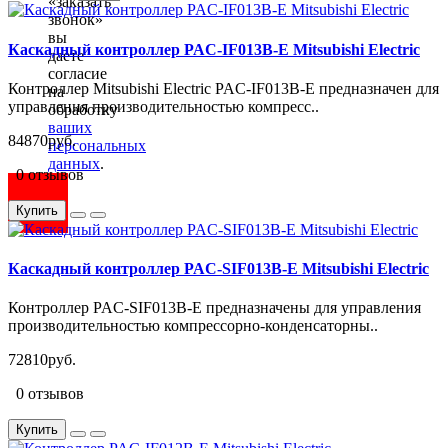
«заказать
звонок»
вы
Каскадный контроллер PAC-IF013B-E Mitsubishi Electric
даете
согласие
Контроллер Mitsubishi Electric PAC-IF013B-E предназначен для
на
управления производительностью компресс..
обработку
ваших
84870руб.
персональных
данных
.
0 отзывов
Купить
Каскадный контроллер PAC-SIF013B-E Mitsubishi Electric
Контроллер PAC-SIF013B-E предназначены для управления
производительностью компрессорно-конденсаторны..
72810руб.
0 отзывов
Купить