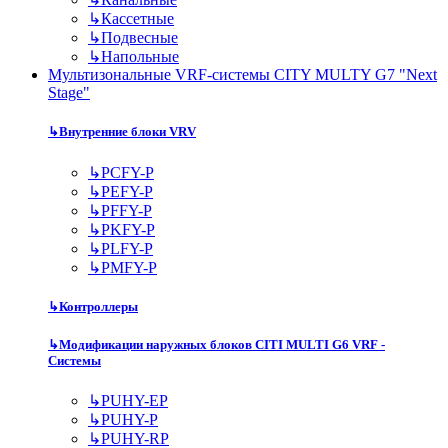
↳
Кассетные
↳
Подвесные
↳
Напольные
Мультизональные VRF-системы CITY MULTY G7 "Next
Stage"
↳
Внутренние блоки VRV
↳
PCFY-P
↳
PEFY-P
↳
PFFY-P
↳
PKFY-P
↳
PLFY-P
↳
PMFY-P
↳
Контроллеры
↳
Модификации наружных блоков CITI MULTI G6 VRF -
Системы
↳
PUHY-EP
↳
PUHY-P
↳
PUHY-RP