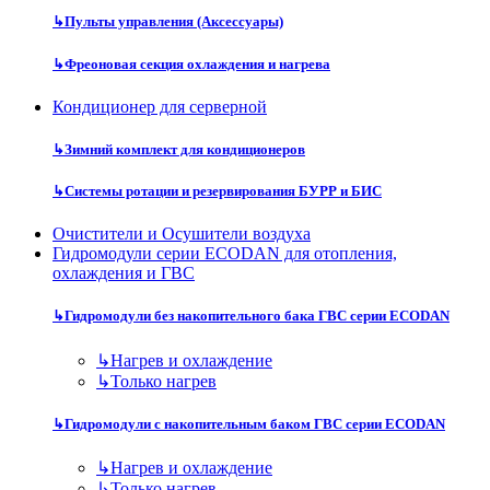
↳
Пульты управления (Аксессуары)
↳
Фреоновая секция охлаждения и нагрева
Кондиционер для серверной
↳
Зимний комплект для кондиционеров
↳
Системы ротации и резервирования БУРР и БИС
Очистители и Осушители воздуха
Гидромодули серии ECODAN для отопления,
охлаждения и ГВС
↳
Гидромодули без накопительного бака ГВС серии ECODAN
↳
Нагрев и охлаждение
↳
Только нагрев
↳
Гидромодули с накопительным баком ГВС серии ECODAN
↳
Нагрев и охлаждение
↳
Только нагрев