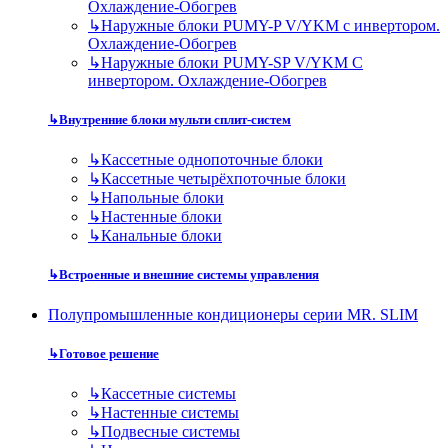
Охлаждение-Обогрев
↳
Наружные блоки PUMY-P V/YKM с инвертором.
Охлаждение-Обогрев
↳
Наружные блоки PUMY-SP V/YKM С
инвертором. Охлаждение-Обогрев
↳
Внутренние блоки мульти сплит-систем
↳
Кассетные однопоточные блоки
↳
Кассетные четырёхпоточные блоки
↳
Напольные блоки
↳
Настенные блоки
↳
Канальные блоки
↳
Встроенные и внешние системы управления
Полупромышленные кондиционеры серии MR. SLIM
↳
Готовое решение
↳
Кассетные системы
↳
Настенные системы
↳
Подвесные системы