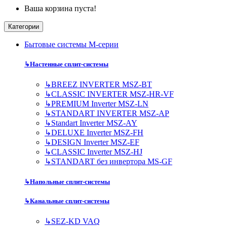
Ваша корзина пуста!
Категории
Бытовые системы M-серии
↳
Настенные сплит-системы
↳
BREEZ INVERTER MSZ-BT
↳
CLASSIC INVERTER MSZ-HR-VF
↳
PREMIUM Inverter MSZ-LN
↳
STANDART INVERTER MSZ-AP
↳
Standart Inverter MSZ-AY
↳
DELUXE Inverter MSZ-FH
↳
DESIGN Inverter MSZ-EF
↳
CLASSIC Inverter MSZ-HJ
↳
STANDART без инвертора MS-GF
↳
Напольные сплит-системы
↳
Канальные сплит-системы
↳
SEZ-KD VAQ