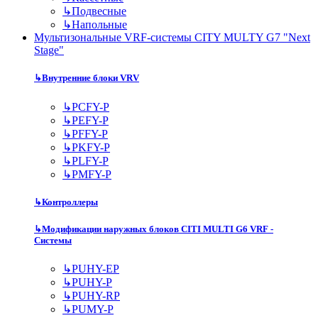
↳
Подвесные
↳
Напольные
Мультизональные VRF-системы CITY MULTY G7 "Next
Stage"
↳
Внутренние блоки VRV
↳
PCFY-P
↳
PEFY-P
↳
PFFY-P
↳
PKFY-P
↳
PLFY-P
↳
PMFY-P
↳
Контроллеры
↳
Модификации наружных блоков CITI MULTI G6 VRF -
Системы
↳
PUHY-EP
↳
PUHY-P
↳
PUHY-RP
↳
PUMY-P