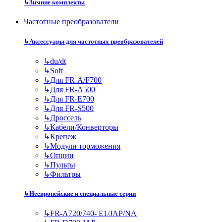
↳
Зимние комплекты
Частотные преобразователи
↳
Аксессуары для частотных преобразователей
↳
du/dt
↳
Soft
↳
Для FR-A/F700
↳
Для FR-A500
↳
Для FR-E700
↳
Для FR-S500
↳
Дроссель
↳
Кабели/Конверторы
↳
Крепеж
↳
Модули торможения
↳
Опции
↳
Пульты
↳
Фильтры
↳
Неевропейские и специальные серии
↳
FR-A720/740- E1/JAP/NA