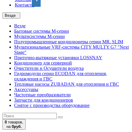
Контакты
Везде
Везде
Бытовые системы M-серии
Мультисистемы M-серии
Полупромышленные кондиционеры серии MR. SLIM
Мультизональные VRF-системы CITY MULTY G7 "Next
Stage"
Приточно-вытяжные установки LOSSNAY
Кондиционер для серверной
Очистители и Осушители воздуха
Гидромодули серии ECODAN для отопления,
охлаждения и ГВС
Тепловые насосы ZUBADAN для отопления и ГВС
Аксесcуары
Частотные преобразователи
Запчасти для кондиционеров
Снятое с производства оборудование
0
товаров,
на
0руб.