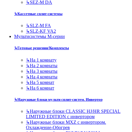
↳
SEZ-M DA
↳
Кассетные сплит-системы
↳
SLZ-M FA
↳
SLZ-KF VA2
Мультисистемы M-серии
↳
Готовые решения/Комплекты
↳
На 1 комнату
↳
На 2 комнаты
↳
На 3 комнаты
↳
На 4 комнаты
↳
На 5 комнат
↳
На 6 комнат
↳
Наружные блоки мульти сплит-систем. Инвертор
↳
Наружные блоки CLASSIC HJ/HR SPECIAL
LIMITED EDITION с инвертором
↳
Наружные блоки MXZ с инвертором.
Охлаждение-Обогрев