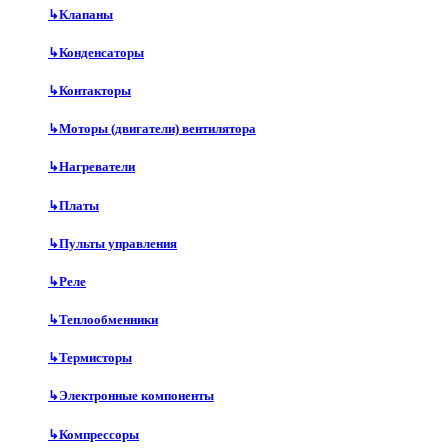
↳
Клапаны
↳
Конденсаторы
↳
Контакторы
↳
Моторы (двигатели) вентилятора
↳
Нагреватели
↳
Платы
↳
Пульты управления
↳
Реле
↳
Теплообменники
↳
Термисторы
↳
Электронные компоненты
↳
Компрессоры