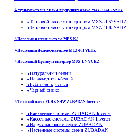
↳
Мультисистемы 2 или 4 внутренних блока MXZ-2E/4E VAHZ
↳
Тепловой насос с инвертором MXZ-2E53VAHZ
↳
Тепловой насос с инвертором MXZ-4E83VAHZ
↳
Напольная сплит-система MFZ-KJ
↳
Настенный Делюкс-инвертор MUZ-FH VEHZ
↳
Настенный Премиум-инвертор MUZ-LN VGHZ
↳
Натуральный белый
↳
Перламутрово-белый
↳
Рубиново-красный
↳
Черный оникс
↳
Тепловой насос PUHZ-SHW ZUBADAN Inverter
↳
Канальные системы ZUBADAN Inverter
↳
Кассетные системы ZUBADAN Inverter
↳
Наружные блоки серии ZUBADAN
↳
Настенные системы серии ZUBADAN