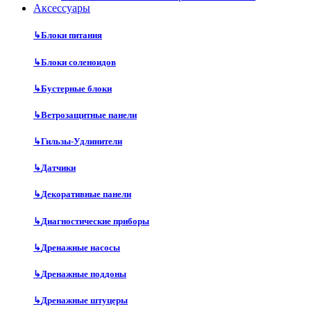
Аксесcуары
↳
Блоки питания
↳
Блоки соленоидов
↳
Бустерные блоки
↳
Ветрозащитные панели
↳
Гильзы-Удлинители
↳
Датчики
↳
Декоративные панели
↳
Диагностические приборы
↳
Дренажные насосы
↳
Дренажные поддоны
↳
Дренажные штуцеры