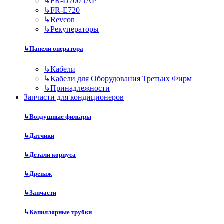
↳
FR-D700 JAP
↳
FR-E720
↳
Revcon
↳
Рекуператоры
↳
Панели оператора
↳
Кабели
↳
Кабели для Оборудования Третьих Фирм
↳
Принадлежности
Запчасти для кондиционеров
↳
Воздушные фильтры
↳
Датчики
↳
Детали корпуса
↳
Дренаж
↳
Запчасти
↳
Капиллярные трубки