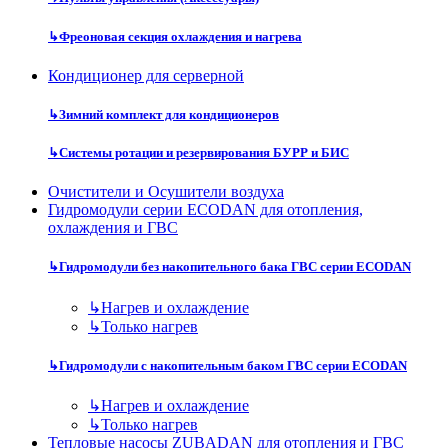
↳
Фреоновая секция охлаждения и нагрева
Кондиционер для серверной
↳
Зимний комплект для кондиционеров
↳
Системы ротации и резервирования БУРР и БИС
Очистители и Осушители воздуха
Гидромодули серии ECODAN для отопления,
охлаждения и ГВС
↳
Гидромодули без накопительного бака ГВС серии ECODAN
↳
Нагрев и охлаждение
↳
Только нагрев
↳
Гидромодули с накопительным баком ГВС серии ECODAN
↳
Нагрев и охлаждение
↳
Только нагрев
Тепловые насосы ZUBADAN для отопления и ГВС