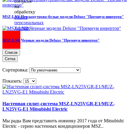
согласие
на
обработку
MSZ-LNV Перламутрово-белые модели Deluxe "Премиум инвертор"
ваших
персональных
данных
.
MSZ-LNB Черные модели Deluxe "Премиум инвертор"
Список
Сетка
Сортировка:
Показать:
Настенная сплит-система MSZ-LN25VGR-E1/MUZ-
LN25VG-E1 Mitsubishi Electric
Мы рады Вам представить новинку 2017 года от Mitsubishi
Electric - серию настенных кондиционеров MSZ..