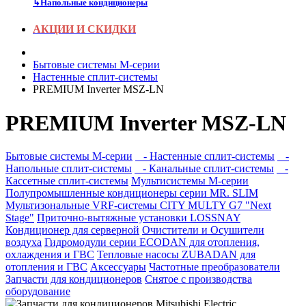
↳
Напольные кондиционеры
АКЦИИ И СКИДКИ
Бытовые системы M-серии
Настенные сплит-системы
PREMIUM Inverter MSZ-LN
PREMIUM Inverter MSZ-LN
Бытовые системы M-серии
- Настенные сплит-системы
-
Напольные сплит-системы
- Канальные сплит-системы
-
Кассетные сплит-системы
Мультисистемы M-серии
Полупромышленные кондиционеры серии MR. SLIM
Мультизональные VRF-системы CITY MULTY G7 "Next
Stage"
Приточно-вытяжные установки LOSSNAY
Кондиционер для серверной
Очистители и Осушители
воздуха
Гидромодули серии ECODAN для отопления,
охлаждения и ГВС
Тепловые насосы ZUBADAN для
отопления и ГВС
Аксесcуары
Частотные преобразователи
Запчасти для кондиционеров
Снятое с производства
оборудование