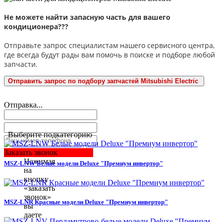
Не можете найти запасную часть для вашего
кондиционера???
Отправьте запрос специалистам нашего сервисного центра,
где всегда будут рады вам помочь в поиске и подборе любой
запчасти.
Отправить запрос по подбору запчастей Mitsubishi Electric
Отправка...
Выберите подкатегорию
Заказать звонок
Нажимая
MSZ-LNW Белые модели Deluxe "Премиум инвертор"
на
кнопку
«заказать
звонок»
MSZ-LNR Красные модели Deluxe "Премиум инвертор"
вы
даете