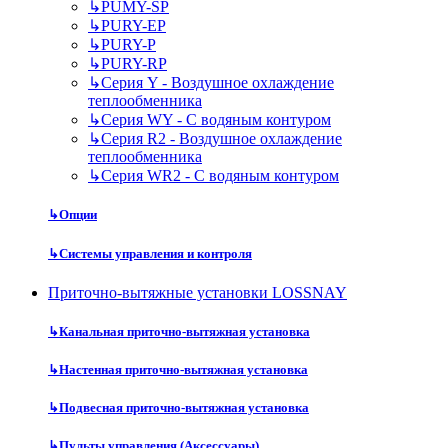
↳
PUMY-SP
↳
PURY-EP
↳
PURY-P
↳
PURY-RP
↳
Серия Y - Воздушное охлаждение
теплообменника
↳
Серия WY - С водяным контуром
↳
Серия R2 - Воздушное охлаждение
теплообменника
↳
Серия WR2 - С водяным контуром
↳
Опции
↳
Системы управления и контроля
Приточно-вытяжные установки LOSSNAY
↳
Канальная приточно-вытяжная установка
↳
Настенная приточно-вытяжная установка
↳
Подвесная приточно-вытяжная установка
↳
Пульты управления (Аксессуары)