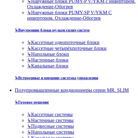
↳
Наружные блоки PUMY-P V/YKM с инвертором.
Охлаждение-Обогрев
↳
Наружные блоки PUMY-SP V/YKM С
инвертором. Охлаждение-Обогрев
↳
Внутренние блоки мульти сплит-систем
↳
Кассетные однопоточные блоки
↳
Кассетные четырёхпоточные блоки
↳
Напольные блоки
↳
Настенные блоки
↳
Канальные блоки
↳
Встроенные и внешние системы управления
Полупромышленные кондиционеры серии MR. SLIM
↳
Готовое решение
↳
Кассетные системы
↳
Настенные системы
↳
Подвесные системы
↳
Напольные системы
↳
Канальные системы