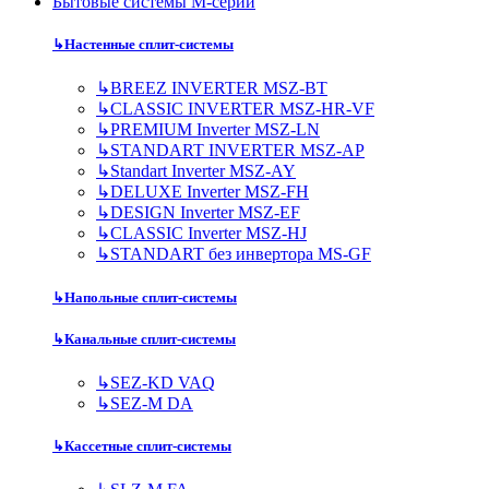
Бытовые системы M-серии
↳
Настенные сплит-системы
↳
BREEZ INVERTER MSZ-BT
↳
CLASSIC INVERTER MSZ-HR-VF
↳
PREMIUM Inverter MSZ-LN
↳
STANDART INVERTER MSZ-AP
↳
Standart Inverter MSZ-AY
↳
DELUXE Inverter MSZ-FH
↳
DESIGN Inverter MSZ-EF
↳
CLASSIC Inverter MSZ-HJ
↳
STANDART без инвертора MS-GF
↳
Напольные сплит-системы
↳
Канальные сплит-системы
↳
SEZ-KD VAQ
↳
SEZ-M DA
↳
Кассетные сплит-системы