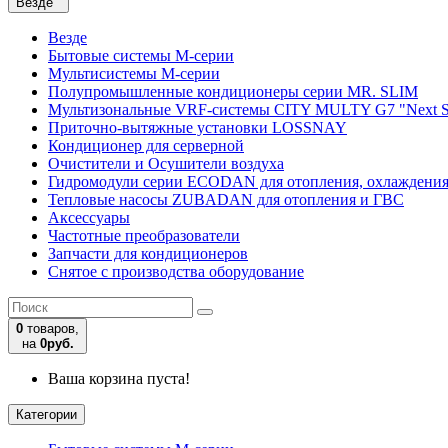
Везде
Везде
Бытовые системы M-серии
Мультисистемы M-серии
Полупромышленные кондиционеры серии MR. SLIM
Мультизональные VRF-системы CITY MULTY G7 "Next S
Приточно-вытяжные установки LOSSNAY
Кондиционер для серверной
Очистители и Осушители воздуха
Гидромодули серии ECODAN для отопления, охлаждени
Тепловые насосы ZUBADAN для отопления и ГВС
Аксесcуары
Частотные преобразователи
Запчасти для кондиционеров
Снятое с производства оборудование
0
товаров,
на
0руб.
Ваша корзина пуста!
Категории