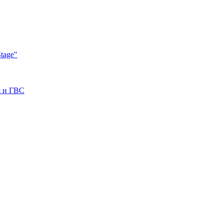
tage"
я и ГВС