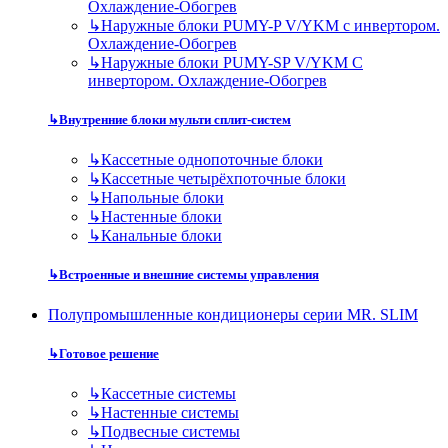
Охлаждение-Обогрев
↳
Наружные блоки PUMY-P V/YKM с инвертором.
Охлаждение-Обогрев
↳
Наружные блоки PUMY-SP V/YKM С
инвертором. Охлаждение-Обогрев
↳
Внутренние блоки мульти сплит-систем
↳
Кассетные однопоточные блоки
↳
Кассетные четырёхпоточные блоки
↳
Напольные блоки
↳
Настенные блоки
↳
Канальные блоки
↳
Встроенные и внешние системы управления
Полупромышленные кондиционеры серии MR. SLIM
↳
Готовое решение
↳
Кассетные системы
↳
Настенные системы
↳
Подвесные системы