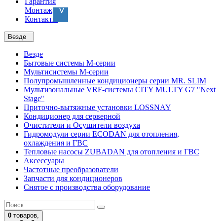
Гарантия
Монтаж
Контакты
Везде
Везде
Бытовые системы M-серии
Мультисистемы M-серии
Полупромышленные кондиционеры серии MR. SLIM
Мультизональные VRF-системы CITY MULTY G7 "Next
Stage"
Приточно-вытяжные установки LOSSNAY
Кондиционер для серверной
Очистители и Осушители воздуха
Гидромодули серии ECODAN для отопления,
охлаждения и ГВС
Тепловые насосы ZUBADAN для отопления и ГВС
Аксесcуары
Частотные преобразователи
Запчасти для кондиционеров
Снятое с производства оборудование
0
товаров,