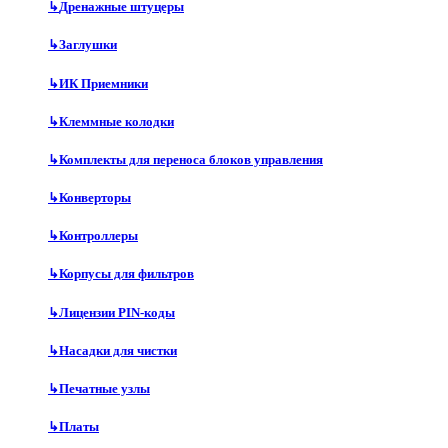
↳
Дренажные штуцеры
↳
Заглушки
↳
ИК Приемники
↳
Клеммные колодки
↳
Комплекты для переноса блоков управления
↳
Конверторы
↳
Контроллеры
↳
Корпусы для фильтров
↳
Лицензии PIN-коды
↳
Насадки для чистки
↳
Печатные узлы
↳
Платы