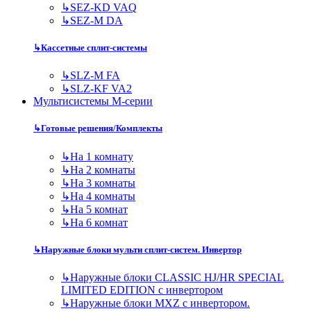
↳
SEZ-KD VAQ
↳
SEZ-M DA
↳
Кассетные сплит-системы
↳
SLZ-M FA
↳
SLZ-KF VA2
Мультисистемы M-серии
↳
Готовые решения/Комплекты
↳
На 1 комнату
↳
На 2 комнаты
↳
На 3 комнаты
↳
На 4 комнаты
↳
На 5 комнат
↳
На 6 комнат
↳
Наружные блоки мульти сплит-систем. Инвертор
↳
Наружные блоки CLASSIC HJ/HR SPECIAL
LIMITED EDITION с инвертором
↳
Наружные блоки MXZ с инвертором.