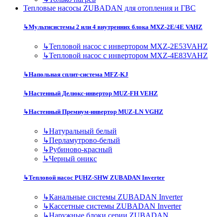
Тепловые насосы ZUBADAN для отопления и ГВС
↳
Мультисистемы 2 или 4 внутренних блока MXZ-2E/4E VAHZ
↳
Тепловой насос с инвертором MXZ-2E53VAHZ
↳
Тепловой насос с инвертором MXZ-4E83VAHZ
↳
Напольная сплит-система MFZ-KJ
↳
Настенный Делюкс-инвертор MUZ-FH VEHZ
↳
Настенный Премиум-инвертор MUZ-LN VGHZ
↳
Натуральный белый
↳
Перламутрово-белый
↳
Рубиново-красный
↳
Черный оникс
↳
Тепловой насос PUHZ-SHW ZUBADAN Inverter
↳
Канальные системы ZUBADAN Inverter
↳
Кассетные системы ZUBADAN Inverter
↳
Наружные блоки серии ZUBADAN