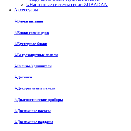
↳
Настенные системы серии ZUBADAN
Аксесcуары
↳
Блоки питания
↳
Блоки соленоидов
↳
Бустерные блоки
↳
Ветрозащитные панели
↳
Гильзы-Удлинители
↳
Датчики
↳
Декоративные панели
↳
Диагностические приборы
↳
Дренажные насосы
↳
Дренажные поддоны