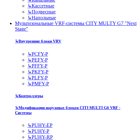
↳
Кассетные
↳
Подвесные
↳
Напольные
Мультизональные VRF-системы CITY MULTY G7 "Next
Stage"
↳
Внутренние блоки VRV
↳
PCFY-P
↳
PEFY-P
↳
PFFY-P
↳
PKFY-P
↳
PLFY-P
↳
PMFY-P
↳
Контроллеры
↳
Модификации наружных блоков CITI MULTI G6 VRF -
Системы
↳
PUHY-EP
↳
PUHY-P
↳
PUHY-RP