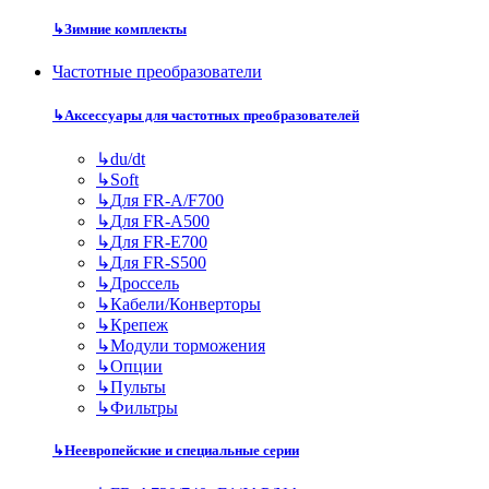
↳
Зимние комплекты
Частотные преобразователи
↳
Аксессуары для частотных преобразователей
↳
du/dt
↳
Soft
↳
Для FR-A/F700
↳
Для FR-A500
↳
Для FR-E700
↳
Для FR-S500
↳
Дроссель
↳
Кабели/Конверторы
↳
Крепеж
↳
Модули торможения
↳
Опции
↳
Пульты
↳
Фильтры
↳
Неевропейские и специальные серии