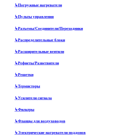
↳
Погружные нагреватели
↳
Пульты управления
↳
Разъемы/Соединители/Переходники
↳
Распределительные блоки
↳
Расширительные вентили
↳
Рефнеты/Разветвители
↳
Решетки
↳
Термисторы
↳
Усилители сигнала
↳
Фильтры
↳
Фланцы для воздуховодов
↳
Электрические нагреватели поддонов