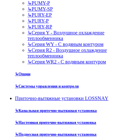
↳
PUMY-P
↳
PUMY-SP
↳
PURY-EP
↳
PURY-P
↳
PURY-RP
↳
Серия Y - Воздушное охлаждение
теплообменника
↳
Серия WY - С водяным контуром
↳
Серия R2 - Воздушное охлаждение
теплообменника
↳
Серия WR2 - С водяным контуром
↳
Опции
↳
Системы управления и контроля
Приточно-вытяжные установки LOSSNAY
↳
Канальная приточно-вытяжная установка
↳
Настенная приточно-вытяжная установка
↳
Подвесная приточно-вытяжная установка