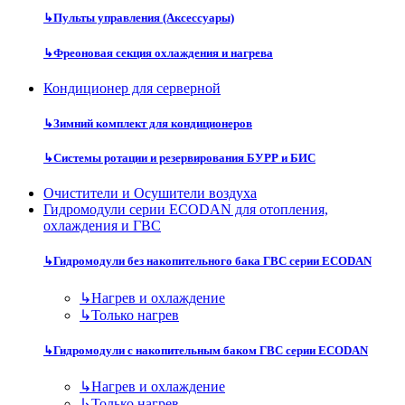
↳
Пульты управления (Аксессуары)
↳
Фреоновая секция охлаждения и нагрева
Кондиционер для серверной
↳
Зимний комплект для кондиционеров
↳
Системы ротации и резервирования БУРР и БИС
Очистители и Осушители воздуха
Гидромодули серии ECODAN для отопления,
охлаждения и ГВС
↳
Гидромодули без накопительного бака ГВС серии ECODAN
↳
Нагрев и охлаждение
↳
Только нагрев
↳
Гидромодули с накопительным баком ГВС серии ECODAN
↳
Нагрев и охлаждение
↳
Только нагрев