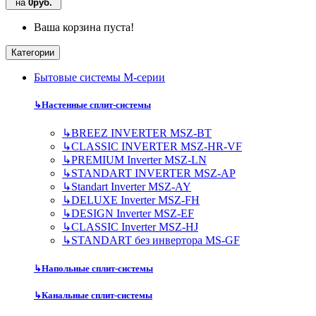
на
0руб.
Ваша корзина пуста!
Категории
Бытовые системы M-серии
↳
Настенные сплит-системы
↳
BREEZ INVERTER MSZ-BT
↳
CLASSIC INVERTER MSZ-HR-VF
↳
PREMIUM Inverter MSZ-LN
↳
STANDART INVERTER MSZ-AP
↳
Standart Inverter MSZ-AY
↳
DELUXE Inverter MSZ-FH
↳
DESIGN Inverter MSZ-EF
↳
CLASSIC Inverter MSZ-HJ
↳
STANDART без инвертора MS-GF
↳
Напольные сплит-системы
↳
Канальные сплит-системы