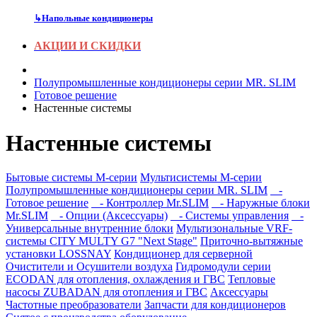
↳
Напольные кондиционеры
АКЦИИ И СКИДКИ
Полупромышленные кондиционеры серии MR. SLIM
Готовое решение
Настенные системы
Настенные системы
Бытовые системы M-серии
Мультисистемы M-серии
Полупромышленные кондиционеры серии MR. SLIM
-
Готовое решение
- Контроллер Mr.SLIM
- Наружные блоки
Mr.SLIM
- Опции (Аксессуары)
- Системы управления
-
Универсальные внутренние блоки
Мультизональные VRF-
системы CITY MULTY G7 "Next Stage"
Приточно-вытяжные
установки LOSSNAY
Кондиционер для серверной
Очистители и Осушители воздуха
Гидромодули серии
ECODAN для отопления, охлаждения и ГВС
Тепловые
насосы ZUBADAN для отопления и ГВС
Аксесcуары
Частотные преобразователи
Запчасти для кондиционеров