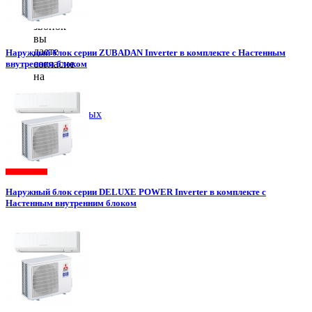
кнопку
«заказать
звонок»
вы
даете
Наружный блок серии ZUBADAN Inverter в комплекте с Настенным
согласие
внутренним блоком
на
обработку
ваших
персональных
данных
.
Наружный блок серии DELUXE POWER Inverter в комплекте с
Настенным внутренним блоком