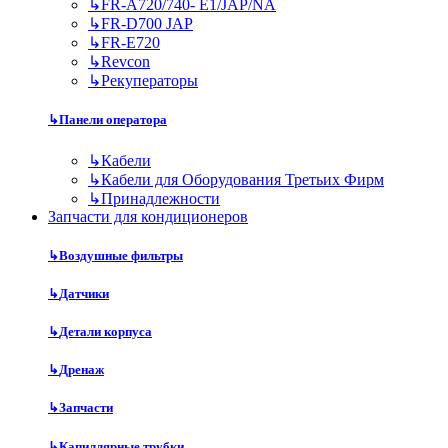
↳
FR-A720/740- E1/JAP/NA
↳
FR-D700 JAP
↳
FR-E720
↳
Revcon
↳
Рекуператоры
↳
Панели оператора
↳
Кабели
↳
Кабели для Оборудования Третьих Фирм
↳
Принадлежности
Запчасти для кондиционеров
↳
Воздушные фильтры
↳
Датчики
↳
Детали корпуса
↳
Дренаж
↳
Запчасти
↳
Капиллярные трубки