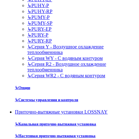
↳
PUHY-P
↳
PUHY-RP
↳
PUMY-P
↳
PUMY-SP
↳
PURY-EP
↳
PURY-P
↳
PURY-RP
↳
Серия Y - Воздушное охлаждение
теплообменника
↳
Серия WY - С водяным контуром
↳
Серия R2 - Воздушное охлаждение
теплообменника
↳
Серия WR2 - С водяным контуром
↳
Опции
↳
Системы управления и контроля
Приточно-вытяжные установки LOSSNAY
↳
Канальная приточно-вытяжная установка
↳
Настенная приточно-вытяжная установка