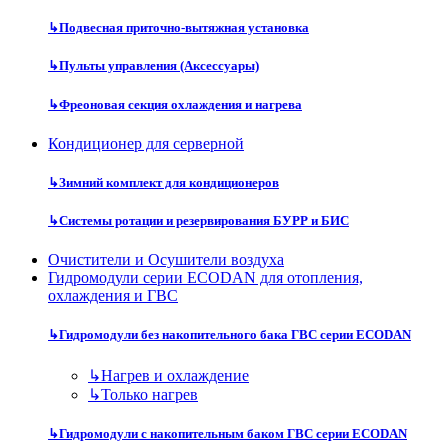
↳
Подвесная приточно-вытяжная установка
↳
Пульты управления (Аксессуары)
↳
Фреоновая секция охлаждения и нагрева
Кондиционер для серверной
↳
Зимний комплект для кондиционеров
↳
Системы ротации и резервирования БУРР и БИС
Очистители и Осушители воздуха
Гидромодули серии ECODAN для отопления,
охлаждения и ГВС
↳
Гидромодули без накопительного бака ГВС серии ECODAN
↳
Нагрев и охлаждение
↳
Только нагрев
↳
Гидромодули с накопительным баком ГВС серии ECODAN