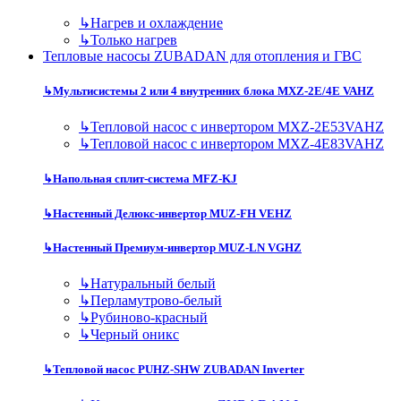
↳
Нагрев и охлаждение
↳
Только нагрев
Тепловые насосы ZUBADAN для отопления и ГВС
↳
Мультисистемы 2 или 4 внутренних блока MXZ-2E/4E VAHZ
↳
Тепловой насос с инвертором MXZ-2E53VAHZ
↳
Тепловой насос с инвертором MXZ-4E83VAHZ
↳
Напольная сплит-система MFZ-KJ
↳
Настенный Делюкс-инвертор MUZ-FH VEHZ
↳
Настенный Премиум-инвертор MUZ-LN VGHZ
↳
Натуральный белый
↳
Перламутрово-белый
↳
Рубиново-красный
↳
Черный оникс
↳
Тепловой насос PUHZ-SHW ZUBADAN Inverter