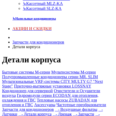
↳
Кассетный MLZ-KA
↳
Кассетный SLZ-KA
↳
Напольные кондиционеры
АКЦИИ И СКИДКИ
Запчасти для кондиционеров
Детали корпуса
Детали корпуса
Бытовые системы M-серии
Мультисистемы M-серии
Полупромышленные кондиционеры серии MR. SLIM
Мультизональные VRF-системы CITY MULTY G7 "Next
Stage"
Приточно-вытяжные установки LOSSNAY
Кондиционер для серверной
Очистители и Осушители
воздуха
Гидромодули серии ECODAN для отопления,
охлаждения и ГВС
Тепловые насосы ZUBADAN для
отопления и ГВС
Аксесcуары
Частотные преобразователи
Запчасти для кондиционеров
- Воздушные фильтры
-
Датчики
- Детали корпуса
- Дренаж
- Запчасти
-