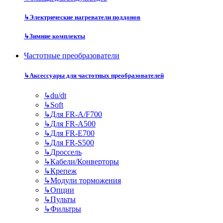
↳
Электрические нагреватели поддонов
↳
Зимние комплекты
Частотные преобразователи
↳
Аксессуары для частотных преобразователей
↳
du/dt
↳
Soft
↳
Для FR-A/F700
↳
Для FR-A500
↳
Для FR-E700
↳
Для FR-S500
↳
Дроссель
↳
Кабели/Конверторы
↳
Крепеж
↳
Модули торможения
↳
Опции
↳
Пульты
↳
Фильтры