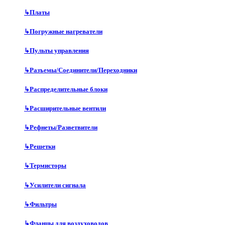
↳
Платы
↳
Погружные нагреватели
↳
Пульты управления
↳
Разъемы/Соединители/Переходники
↳
Распределительные блоки
↳
Расширительные вентили
↳
Рефнеты/Разветвители
↳
Решетки
↳
Термисторы
↳
Усилители сигнала
↳
Фильтры
↳
Фланцы для воздуховодов