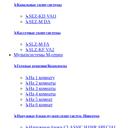
↳
Канальные сплит-системы
↳
SEZ-KD VAQ
↳
SEZ-M DA
↳
Кассетные сплит-системы
↳
SLZ-M FA
↳
SLZ-KF VA2
Мультисистемы M-серии
↳
Готовые решения/Комплекты
↳
На 1 комнату
↳
На 2 комнаты
↳
На 3 комнаты
↳
На 4 комнаты
↳
На 5 комнат
↳
На 6 комнат
↳
Наружные блоки мульти сплит-систем. Инвертор
↳
Наружные блоки CLASSIC HJ/HR SPECIAL