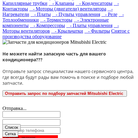
Капиллярные трубки
- Клапаны
- Конденсаторы
-
Контакторы
- Моторы (двигатели) вентилятора
-
Нагреватели
- Платы
- Пульты управления
- Реле
-
Теплообменники
- Термисторы
- Электронные
компоненты
- Компрессоры
- Платы управления
-
Моторы вентиляторов
- Крыльчатки
- Фильтры
Снятое с
производства оборудование
Не можете найти запасную часть для вашего
кондиционера???
Отправьте запрос специалистам нашего сервисного центра,
где всегда будут рады вам помочь в поиске и подборе любой
запчасти.
Отправить запрос по подбору запчастей Mitsubishi Electric
Отправка...
Список
Сетка
Заказать звонок