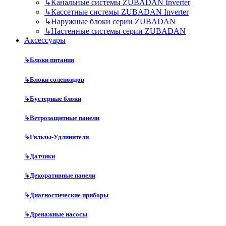
↳
Канальные системы ZUBADAN Inverter
↳
Кассетные системы ZUBADAN Inverter
↳
Наружные блоки серии ZUBADAN
↳
Настенные системы серии ZUBADAN
Аксесcуары
↳
Блоки питания
↳
Блоки соленоидов
↳
Бустерные блоки
↳
Ветрозащитные панели
↳
Гильзы-Удлинители
↳
Датчики
↳
Декоративные панели
↳
Диагностические приборы
↳
Дренажные насосы