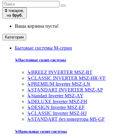
0
товаров,
на
0руб.
Ваша корзина пуста!
Категории
Бытовые системы M-серии
↳
Настенные сплит-системы
↳
BREEZ INVERTER MSZ-BT
↳
CLASSIC INVERTER MSZ-HR-VF
↳
PREMIUM Inverter MSZ-LN
↳
STANDART INVERTER MSZ-AP
↳
Standart Inverter MSZ-AY
↳
DELUXE Inverter MSZ-FH
↳
DESIGN Inverter MSZ-EF
↳
CLASSIC Inverter MSZ-HJ
↳
STANDART без инвертора MS-GF
↳
Напольные сплит-системы