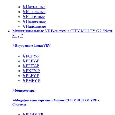
↳
Настенные
↳
Канальные
↳
Кассетные
↳
Подвесные
↳
Напольные
Мультизональные VRF-системы CITY MULTY G7 "Next
Stage"
↳
Внутренние блоки VRV
↳
PCFY-P
↳
PEFY-P
↳
PFFY-P
↳
PKFY-P
↳
PLFY-P
↳
PMFY-P
↳
Контроллеры
↳
Модификации наружных блоков CITI MULTI G6 VRF -
Системы
↳
PUHY-EP