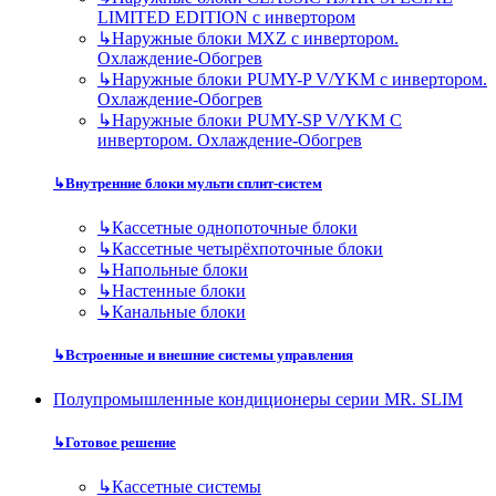
LIMITED EDITION с инвертором
↳
Наружные блоки MXZ с инвертором.
Охлаждение-Обогрев
↳
Наружные блоки PUMY-P V/YKM с инвертором.
Охлаждение-Обогрев
↳
Наружные блоки PUMY-SP V/YKM С
инвертором. Охлаждение-Обогрев
↳
Внутренние блоки мульти сплит-систем
↳
Кассетные однопоточные блоки
↳
Кассетные четырёхпоточные блоки
↳
Напольные блоки
↳
Настенные блоки
↳
Канальные блоки
↳
Встроенные и внешние системы управления
Полупромышленные кондиционеры серии MR. SLIM
↳
Готовое решение
↳
Кассетные системы