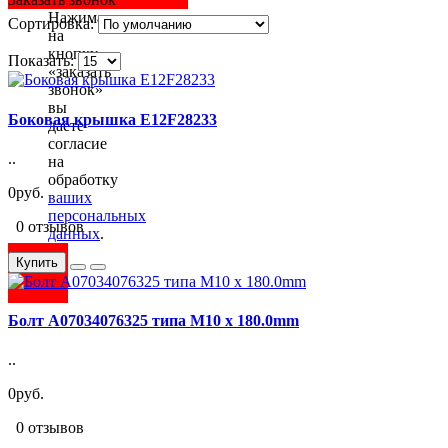
Нажимая
Сортировка:
на
кнопку
Показать:
«заказать
звонок»
вы
Боковая крышка E12F28233
даете
согласие
..
на
обработку
0руб.
ваших
персональных
0 отзывов
данных
.
Купить
Болт A07034076325 типа M10 x 180.0mm
..
0руб.
0 отзывов