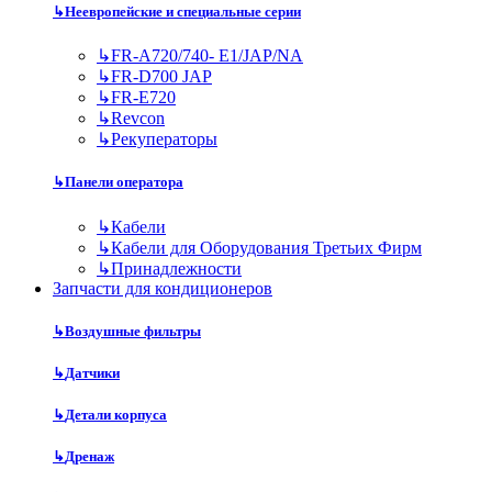
↳
Неевропейские и специальные серии
↳
FR-A720/740- E1/JAP/NA
↳
FR-D700 JAP
↳
FR-E720
↳
Revcon
↳
Рекуператоры
↳
Панели оператора
↳
Кабели
↳
Кабели для Оборудования Третьих Фирм
↳
Принадлежности
Запчасти для кондиционеров
↳
Воздушные фильтры
↳
Датчики
↳
Детали корпуса
↳
Дренаж