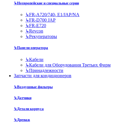
↳
Неевропейские и специальные серии
↳
FR-A720/740- E1/JAP/NA
↳
FR-D700 JAP
↳
FR-E720
↳
Revcon
↳
Рекуператоры
↳
Панели оператора
↳
Кабели
↳
Кабели для Оборудования Третьих Фирм
↳
Принадлежности
Запчасти для кондиционеров
↳
Воздушные фильтры
↳
Датчики
↳
Детали корпуса
↳
Дренаж