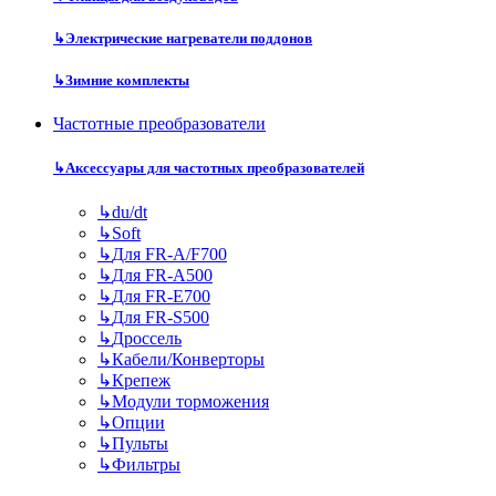
↳
Электрические нагреватели поддонов
↳
Зимние комплекты
Частотные преобразователи
↳
Аксессуары для частотных преобразователей
↳
du/dt
↳
Soft
↳
Для FR-A/F700
↳
Для FR-A500
↳
Для FR-E700
↳
Для FR-S500
↳
Дроссель
↳
Кабели/Конверторы
↳
Крепеж
↳
Модули торможения
↳
Опции
↳
Пульты
↳
Фильтры