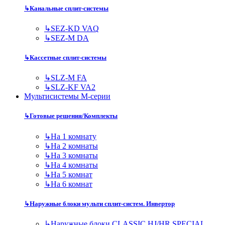
↳
Канальные сплит-системы
↳
SEZ-KD VAQ
↳
SEZ-M DA
↳
Кассетные сплит-системы
↳
SLZ-M FA
↳
SLZ-KF VA2
Мультисистемы M-серии
↳
Готовые решения/Комплекты
↳
На 1 комнату
↳
На 2 комнаты
↳
На 3 комнаты
↳
На 4 комнаты
↳
На 5 комнат
↳
На 6 комнат
↳
Наружные блоки мульти сплит-систем. Инвертор
↳
Наружные блоки CLASSIC HJ/HR SPECIAL