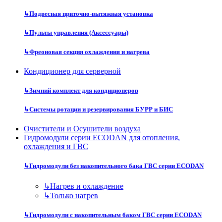
↳
Подвесная приточно-вытяжная установка
↳
Пульты управления (Аксессуары)
↳
Фреоновая секция охлаждения и нагрева
Кондиционер для серверной
↳
Зимний комплект для кондиционеров
↳
Системы ротации и резервирования БУРР и БИС
Очистители и Осушители воздуха
Гидромодули серии ECODAN для отопления,
охлаждения и ГВС
↳
Гидромодули без накопительного бака ГВС серии ECODAN
↳
Нагрев и охлаждение
↳
Только нагрев
↳
Гидромодули с накопительным баком ГВС серии ECODAN