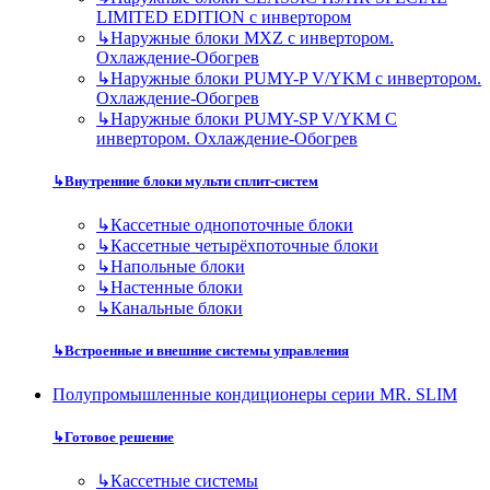
LIMITED EDITION с инвертором
↳
Наружные блоки MXZ с инвертором.
Охлаждение-Обогрев
↳
Наружные блоки PUMY-P V/YKM с инвертором.
Охлаждение-Обогрев
↳
Наружные блоки PUMY-SP V/YKM С
инвертором. Охлаждение-Обогрев
↳
Внутренние блоки мульти сплит-систем
↳
Кассетные однопоточные блоки
↳
Кассетные четырёхпоточные блоки
↳
Напольные блоки
↳
Настенные блоки
↳
Канальные блоки
↳
Встроенные и внешние системы управления
Полупромышленные кондиционеры серии MR. SLIM
↳
Готовое решение
↳
Кассетные системы