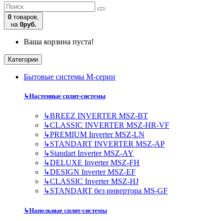
0
товаров,
на
0руб.
Ваша корзина пуста!
Категории
Бытовые системы M-серии
↳
Настенные сплит-системы
↳
BREEZ INVERTER MSZ-BT
↳
CLASSIC INVERTER MSZ-HR-VF
↳
PREMIUM Inverter MSZ-LN
↳
STANDART INVERTER MSZ-AP
↳
Standart Inverter MSZ-AY
↳
DELUXE Inverter MSZ-FH
↳
DESIGN Inverter MSZ-EF
↳
CLASSIC Inverter MSZ-HJ
↳
STANDART без инвертора MS-GF
↳
Напольные сплит-системы