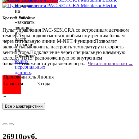
Нажимая
на
кнопку
Краткое описание
«заказать
звонок»
Пульт управления PAC-SE51CRA со встроенным датчиком
вы
температуры подключается к любым внутренним блокам
даете
через сигнальную линии M-NET.Функции:Позволяет
согласие
включить/выключить, настроить температуру и скорость
на
вентилятора.Подключение через специальную клеммную
обработку
колодку TB15, расположенную во внутреннем
ваших
блоке. Возможности управления огра...
Читать полностью →
персональных
данных
.
Производитель
Япония
Гарантия
3 года
...
Все характеристики
26910руб.