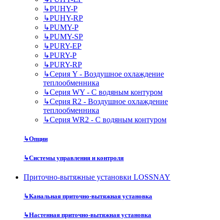
↳
PUHY-P
↳
PUHY-RP
↳
PUMY-P
↳
PUMY-SP
↳
PURY-EP
↳
PURY-P
↳
PURY-RP
↳
Серия Y - Воздушное охлаждение
теплообменника
↳
Серия WY - С водяным контуром
↳
Серия R2 - Воздушное охлаждение
теплообменника
↳
Серия WR2 - С водяным контуром
↳
Опции
↳
Системы управления и контроля
Приточно-вытяжные установки LOSSNAY
↳
Канальная приточно-вытяжная установка
↳
Настенная приточно-вытяжная установка