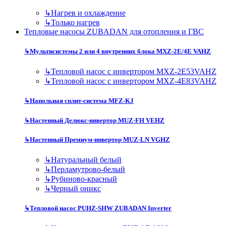
↳
Нагрев и охлаждение
↳
Только нагрев
Тепловые насосы ZUBADAN для отопления и ГВС
↳
Мультисистемы 2 или 4 внутренних блока MXZ-2E/4E VAHZ
↳
Тепловой насос с инвертором MXZ-2E53VAHZ
↳
Тепловой насос с инвертором MXZ-4E83VAHZ
↳
Напольная сплит-система MFZ-KJ
↳
Настенный Делюкс-инвертор MUZ-FH VEHZ
↳
Настенный Премиум-инвертор MUZ-LN VGHZ
↳
Натуральный белый
↳
Перламутрово-белый
↳
Рубиново-красный
↳
Черный оникс
↳
Тепловой насос PUHZ-SHW ZUBADAN Inverter