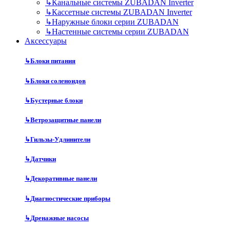
↳
Канальные системы ZUBADAN Inverter
↳
Кассетные системы ZUBADAN Inverter
↳
Наружные блоки серии ZUBADAN
↳
Настенные системы серии ZUBADAN
Аксесcуары
↳
Блоки питания
↳
Блоки соленоидов
↳
Бустерные блоки
↳
Ветрозащитные панели
↳
Гильзы-Удлинители
↳
Датчики
↳
Декоративные панели
↳
Диагностические приборы
↳
Дренажные насосы