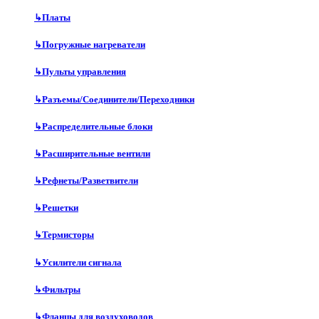
↳
Платы
↳
Погружные нагреватели
↳
Пульты управления
↳
Разъемы/Соединители/Переходники
↳
Распределительные блоки
↳
Расширительные вентили
↳
Рефнеты/Разветвители
↳
Решетки
↳
Термисторы
↳
Усилители сигнала
↳
Фильтры
↳
Фланцы для воздуховодов