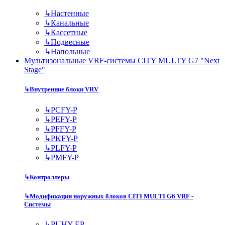
↳
Настенные
↳
Канальные
↳
Кассетные
↳
Подвесные
↳
Напольные
Мультизональные VRF-системы CITY MULTY G7 "Next
Stage"
↳
Внутренние блоки VRV
↳
PCFY-P
↳
PEFY-P
↳
PFFY-P
↳
PKFY-P
↳
PLFY-P
↳
PMFY-P
↳
Контроллеры
↳
Модификации наружных блоков CITI MULTI G6 VRF -
Системы
↳
PUHY-EP