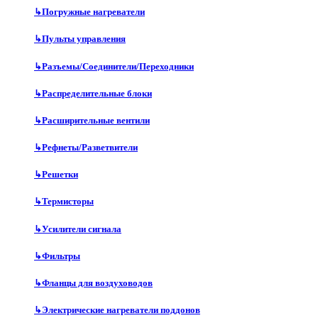
↳
Погружные нагреватели
↳
Пульты управления
↳
Разъемы/Соединители/Переходники
↳
Распределительные блоки
↳
Расширительные вентили
↳
Рефнеты/Разветвители
↳
Решетки
↳
Термисторы
↳
Усилители сигнала
↳
Фильтры
↳
Фланцы для воздуховодов
↳
Электрические нагреватели поддонов