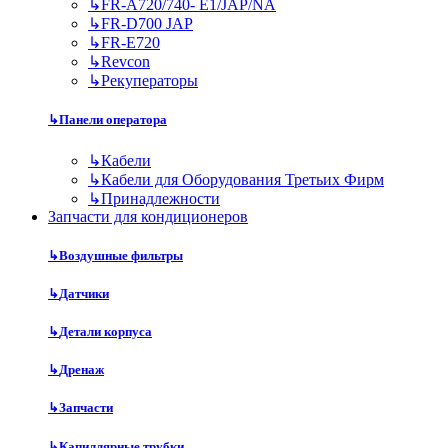
↳
FR-A720/740- E1/JAP/NA
↳
FR-D700 JAP
↳
FR-E720
↳
Revcon
↳
Рекуператоры
↳
Панели оператора
↳
Кабели
↳
Кабели для Оборудования Третьих Фирм
↳
Принадлежности
Запчасти для кондиционеров
↳
Воздушные фильтры
↳
Датчики
↳
Детали корпуса
↳
Дренаж
↳
Запчасти
↳
Капиллярные трубки