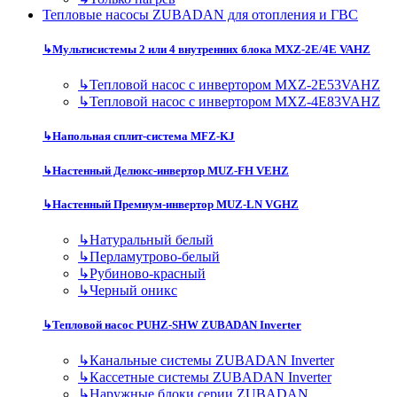
Тепловые насосы ZUBADAN для отопления и ГВС
↳
Мультисистемы 2 или 4 внутренних блока MXZ-2E/4E VAHZ
↳
Тепловой насос с инвертором MXZ-2E53VAHZ
↳
Тепловой насос с инвертором MXZ-4E83VAHZ
↳
Напольная сплит-система MFZ-KJ
↳
Настенный Делюкс-инвертор MUZ-FH VEHZ
↳
Настенный Премиум-инвертор MUZ-LN VGHZ
↳
Натуральный белый
↳
Перламутрово-белый
↳
Рубиново-красный
↳
Черный оникс
↳
Тепловой насос PUHZ-SHW ZUBADAN Inverter
↳
Канальные системы ZUBADAN Inverter
↳
Кассетные системы ZUBADAN Inverter
↳
Наружные блоки серии ZUBADAN