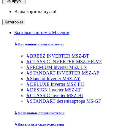
на
0руб.
Ваша корзина пуста!
Категории
Бытовые системы M-серии
↳
Настенные сплит-системы
↳
BREEZ INVERTER MSZ-BT
↳
CLASSIC INVERTER MSZ-HR-VF
↳
PREMIUM Inverter MSZ-LN
↳
STANDART INVERTER MSZ-AP
↳
Standart Inverter MSZ-AY
↳
DELUXE Inverter MSZ-FH
↳
DESIGN Inverter MSZ-EF
↳
CLASSIC Inverter MSZ-HJ
↳
STANDART без инвертора MS-GF
↳
Напольные сплит-системы
↳
Канальные сплит-системы