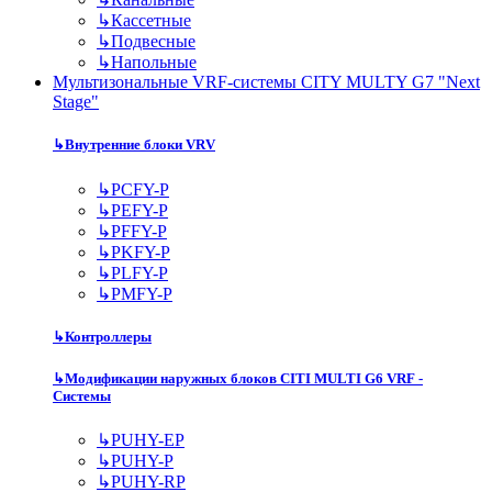
↳
Кассетные
↳
Подвесные
↳
Напольные
Мультизональные VRF-системы CITY MULTY G7 "Next
Stage"
↳
Внутренние блоки VRV
↳
PCFY-P
↳
PEFY-P
↳
PFFY-P
↳
PKFY-P
↳
PLFY-P
↳
PMFY-P
↳
Контроллеры
↳
Модификации наружных блоков CITI MULTI G6 VRF -
Системы
↳
PUHY-EP
↳
PUHY-P
↳
PUHY-RP