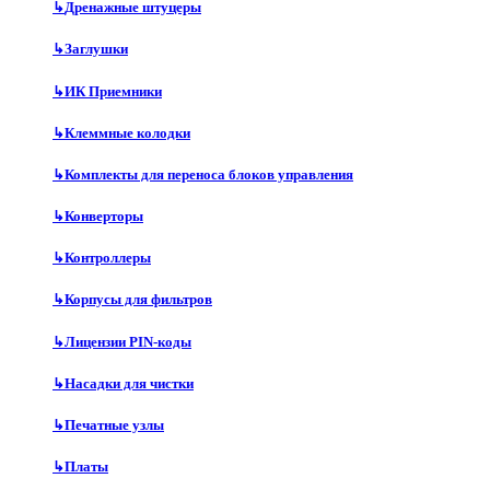
↳
Дренажные штуцеры
↳
Заглушки
↳
ИК Приемники
↳
Клеммные колодки
↳
Комплекты для переноса блоков управления
↳
Конверторы
↳
Контроллеры
↳
Корпусы для фильтров
↳
Лицензии PIN-коды
↳
Насадки для чистки
↳
Печатные узлы
↳
Платы