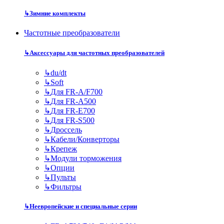
↳
Зимние комплекты
Частотные преобразователи
↳
Аксессуары для частотных преобразователей
↳
du/dt
↳
Soft
↳
Для FR-A/F700
↳
Для FR-A500
↳
Для FR-E700
↳
Для FR-S500
↳
Дроссель
↳
Кабели/Конверторы
↳
Крепеж
↳
Модули торможения
↳
Опции
↳
Пульты
↳
Фильтры
↳
Неевропейские и специальные серии