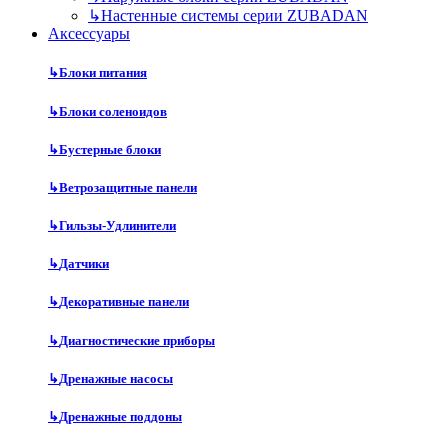
↳
Настенные системы серии ZUBADAN
Аксесcуары
↳
Блоки питания
↳
Блоки соленоидов
↳
Бустерные блоки
↳
Ветрозащитные панели
↳
Гильзы-Удлинители
↳
Датчики
↳
Декоративные панели
↳
Диагностические приборы
↳
Дренажные насосы
↳
Дренажные поддоны