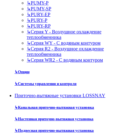
↳
PUMY-P
↳
PUMY-SP
↳
PURY-EP
↳
PURY-P
↳
PURY-RP
↳
Серия Y - Воздушное охлаждение
теплообменника
↳
Серия WY - С водяным контуром
↳
Серия R2 - Воздушное охлаждение
теплообменника
↳
Серия WR2 - С водяным контуром
↳
Опции
↳
Системы управления и контроля
Приточно-вытяжные установки LOSSNAY
↳
Канальная приточно-вытяжная установка
↳
Настенная приточно-вытяжная установка
↳
Подвесная приточно-вытяжная установка