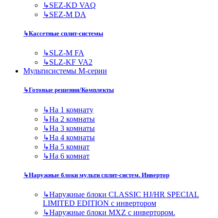
↳
SEZ-KD VAQ
↳
SEZ-M DA
↳
Кассетные сплит-системы
↳
SLZ-M FA
↳
SLZ-KF VA2
Мультисистемы M-серии
↳
Готовые решения/Комплекты
↳
На 1 комнату
↳
На 2 комнаты
↳
На 3 комнаты
↳
На 4 комнаты
↳
На 5 комнат
↳
На 6 комнат
↳
Наружные блоки мульти сплит-систем. Инвертор
↳
Наружные блоки CLASSIC HJ/HR SPECIAL
LIMITED EDITION с инвертором
↳
Наружные блоки MXZ с инвертором.