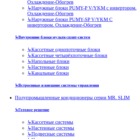
Охлаждение-Обогрев
↳
Наружные блоки PUMY-P V/YKM с инвертором.
Охлаждение-Обогрев
↳
Наружные блоки PUMY-SP V/YKM С
инвертором. Охлаждение-Обогрев
↳
Внутренние блоки мульти сплит-систем
↳
Кассетные однопоточные блоки
↳
Кассетные четырёхпоточные блоки
↳
Напольные блоки
↳
Настенные блоки
↳
Канальные блоки
↳
Встроенные и внешние системы управления
Полупромышленные кондиционеры серии MR. SLIM
↳
Готовое решение
↳
Кассетные системы
↳
Настенные системы
↳
Подвесные системы