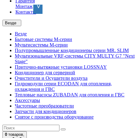
Гарантия
Монтаж
Контакты
Везде
Везде
Бытовые системы M-серии
Мультисистемы M-серии
Полупромышленные кондиционеры серии MR. SLIM
Мультизональные VRF-системы CITY MULTY G7 "Next
Stage"
Приточно-вытяжные установки LOSSNAY
Кондиционер для серверной
Очистители и Осушители воздуха
Гидромодули серии ECODAN для отопления,
охлаждения и ГВС
Тепловые насосы ZUBADAN для отопления и ГВС
Аксесcуары
Частотные преобразователи
Запчасти для кондиционеров
Снятое с производства оборудование
0
товаров,