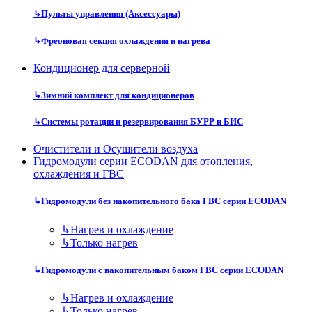
↳
Пульты управления (Аксессуары)
↳
Фреоновая секция охлаждения и нагрева
Кондиционер для серверной
↳
Зимний комплект для кондиционеров
↳
Системы ротации и резервирования БУРР и БИС
Очистители и Осушители воздуха
Гидромодули серии ECODAN для отопления,
охлаждения и ГВС
↳
Гидромодули без накопительного бака ГВС серии ECODAN
↳
Нагрев и охлаждение
↳
Только нагрев
↳
Гидромодули с накопительным баком ГВС серии ECODAN
↳
Нагрев и охлаждение
↳
Только нагрев