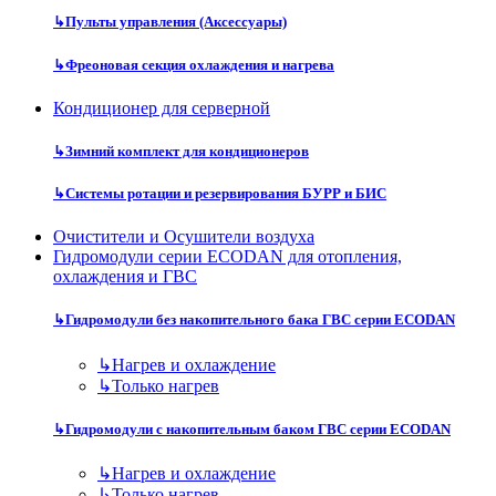
↳
Пульты управления (Аксессуары)
↳
Фреоновая секция охлаждения и нагрева
Кондиционер для серверной
↳
Зимний комплект для кондиционеров
↳
Системы ротации и резервирования БУРР и БИС
Очистители и Осушители воздуха
Гидромодули серии ECODAN для отопления,
охлаждения и ГВС
↳
Гидромодули без накопительного бака ГВС серии ECODAN
↳
Нагрев и охлаждение
↳
Только нагрев
↳
Гидромодули с накопительным баком ГВС серии ECODAN
↳
Нагрев и охлаждение
↳
Только нагрев