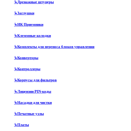
↳
Дренажные штуцеры
↳
Заглушки
↳
ИК Приемники
↳
Клеммные колодки
↳
Комплекты для переноса блоков управления
↳
Конверторы
↳
Контроллеры
↳
Корпусы для фильтров
↳
Лицензии PIN-коды
↳
Насадки для чистки
↳
Печатные узлы
↳
Платы