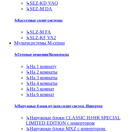
↳
SEZ-KD VAQ
↳
SEZ-M DA
↳
Кассетные сплит-системы
↳
SLZ-M FA
↳
SLZ-KF VA2
Мультисистемы M-серии
↳
Готовые решения/Комплекты
↳
На 1 комнату
↳
На 2 комнаты
↳
На 3 комнаты
↳
На 4 комнаты
↳
На 5 комнат
↳
На 6 комнат
↳
Наружные блоки мульти сплит-систем. Инвертор
↳
Наружные блоки CLASSIC HJ/HR SPECIAL
LIMITED EDITION с инвертором
↳
Наружные блоки MXZ с инвертором.