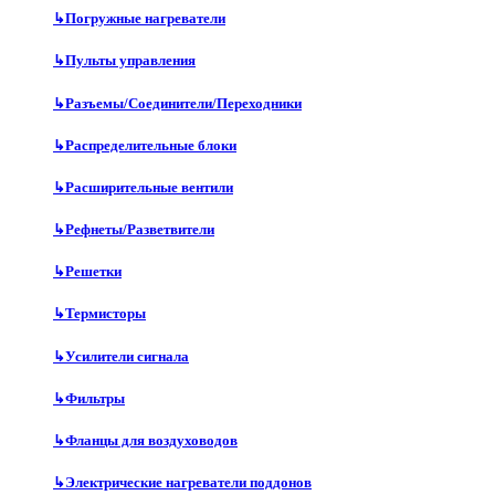
↳
Погружные нагреватели
↳
Пульты управления
↳
Разъемы/Соединители/Переходники
↳
Распределительные блоки
↳
Расширительные вентили
↳
Рефнеты/Разветвители
↳
Решетки
↳
Термисторы
↳
Усилители сигнала
↳
Фильтры
↳
Фланцы для воздуховодов
↳
Электрические нагреватели поддонов