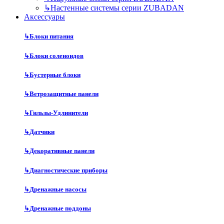
↳
Настенные системы серии ZUBADAN
Аксесcуары
↳
Блоки питания
↳
Блоки соленоидов
↳
Бустерные блоки
↳
Ветрозащитные панели
↳
Гильзы-Удлинители
↳
Датчики
↳
Декоративные панели
↳
Диагностические приборы
↳
Дренажные насосы
↳
Дренажные поддоны