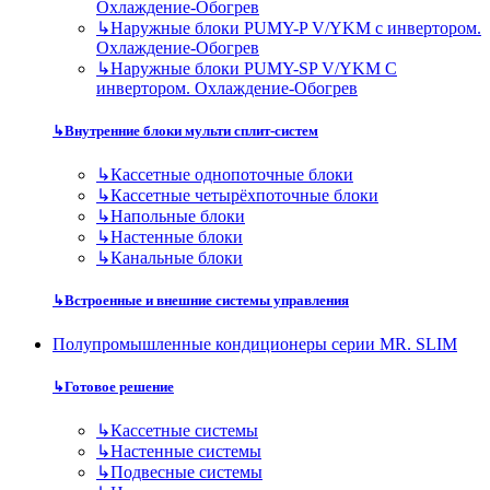
Охлаждение-Обогрев
↳
Наружные блоки PUMY-P V/YKM с инвертором.
Охлаждение-Обогрев
↳
Наружные блоки PUMY-SP V/YKM С
инвертором. Охлаждение-Обогрев
↳
Внутренние блоки мульти сплит-систем
↳
Кассетные однопоточные блоки
↳
Кассетные четырёхпоточные блоки
↳
Напольные блоки
↳
Настенные блоки
↳
Канальные блоки
↳
Встроенные и внешние системы управления
Полупромышленные кондиционеры серии MR. SLIM
↳
Готовое решение
↳
Кассетные системы
↳
Настенные системы
↳
Подвесные системы