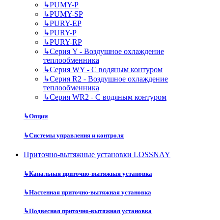
↳
PUMY-P
↳
PUMY-SP
↳
PURY-EP
↳
PURY-P
↳
PURY-RP
↳
Серия Y - Воздушное охлаждение
теплообменника
↳
Серия WY - С водяным контуром
↳
Серия R2 - Воздушное охлаждение
теплообменника
↳
Серия WR2 - С водяным контуром
↳
Опции
↳
Системы управления и контроля
Приточно-вытяжные установки LOSSNAY
↳
Канальная приточно-вытяжная установка
↳
Настенная приточно-вытяжная установка
↳
Подвесная приточно-вытяжная установка