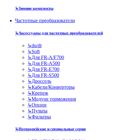
↳
Зимние комплекты
Частотные преобразователи
↳
Аксессуары для частотных преобразователей
↳
du/dt
↳
Soft
↳
Для FR-A/F700
↳
Для FR-A500
↳
Для FR-E700
↳
Для FR-S500
↳
Дроссель
↳
Кабели/Конверторы
↳
Крепеж
↳
Модули торможения
↳
Опции
↳
Пульты
↳
Фильтры
↳
Неевропейские и специальные серии