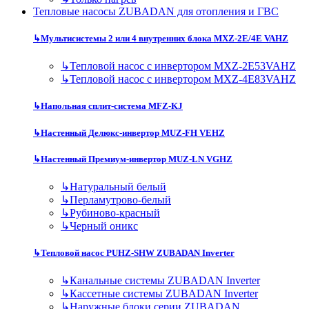
Тепловые насосы ZUBADAN для отопления и ГВС
↳
Мультисистемы 2 или 4 внутренних блока MXZ-2E/4E VAHZ
↳
Тепловой насос с инвертором MXZ-2E53VAHZ
↳
Тепловой насос с инвертором MXZ-4E83VAHZ
↳
Напольная сплит-система MFZ-KJ
↳
Настенный Делюкс-инвертор MUZ-FH VEHZ
↳
Настенный Премиум-инвертор MUZ-LN VGHZ
↳
Натуральный белый
↳
Перламутрово-белый
↳
Рубиново-красный
↳
Черный оникс
↳
Тепловой насос PUHZ-SHW ZUBADAN Inverter
↳
Канальные системы ZUBADAN Inverter
↳
Кассетные системы ZUBADAN Inverter
↳
Наружные блоки серии ZUBADAN