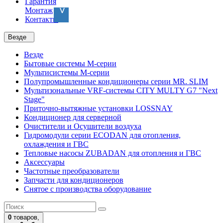
Гарантия
Монтаж
Контакты
Везде
Везде
Бытовые системы M-серии
Мультисистемы M-серии
Полупромышленные кондиционеры серии MR. SLIM
Мультизональные VRF-системы CITY MULTY G7 "Next
Stage"
Приточно-вытяжные установки LOSSNAY
Кондиционер для серверной
Очистители и Осушители воздуха
Гидромодули серии ECODAN для отопления,
охлаждения и ГВС
Тепловые насосы ZUBADAN для отопления и ГВС
Аксесcуары
Частотные преобразователи
Запчасти для кондиционеров
Снятое с производства оборудование
0
товаров,