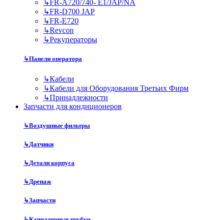
↳
FR-A720/740- E1/JAP/NA
↳
FR-D700 JAP
↳
FR-E720
↳
Revcon
↳
Рекуператоры
↳
Панели оператора
↳
Кабели
↳
Кабели для Оборудования Третьих Фирм
↳
Принадлежности
Запчасти для кондиционеров
↳
Воздушные фильтры
↳
Датчики
↳
Детали корпуса
↳
Дренаж
↳
Запчасти
↳
Капиллярные трубки