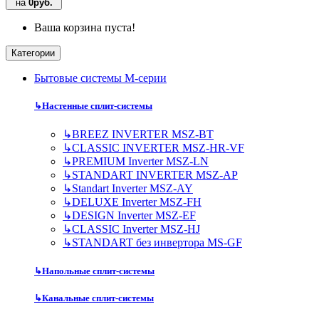
на
0руб.
Ваша корзина пуста!
Категории
Бытовые системы M-серии
↳
Настенные сплит-системы
↳
BREEZ INVERTER MSZ-BT
↳
CLASSIC INVERTER MSZ-HR-VF
↳
PREMIUM Inverter MSZ-LN
↳
STANDART INVERTER MSZ-AP
↳
Standart Inverter MSZ-AY
↳
DELUXE Inverter MSZ-FH
↳
DESIGN Inverter MSZ-EF
↳
CLASSIC Inverter MSZ-HJ
↳
STANDART без инвертора MS-GF
↳
Напольные сплит-системы
↳
Канальные сплит-системы