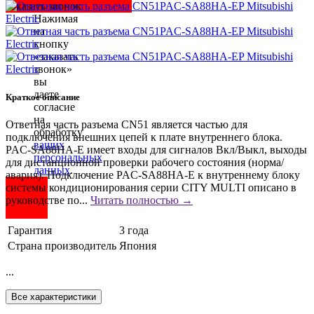
Заказать звонок
Нажимая
на
кнопку
«заказать
звонок»
вы
даете
Краткое описание
согласие
на
Ответная часть разъема CN51 является частью для
обработку
подключения внешних цепей к плате внутреннего блока.
ваших
PAC-SA88HA-E имеет входы для сигналов Вкл/Выкл, выходы
персональных
для дистанционной проверки рабочего состояния (норма/
данных
.
авария). Подключение PAC-SA88HA-E к внутреннему блоку
системы кондиционирования серии CITY MULTI описано в
руководстве по...
Читать полностью →
Гарантия
3 года
Страна производитель
Япония
...
Все характеристики