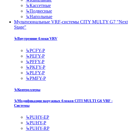
↳
Кассетные
↳
Подвесные
↳
Напольные
Мультизональные VRF-системы CITY MULTY G7 "Next
Stage"
↳
Внутренние блоки VRV
↳
PCFY-P
↳
PEFY-P
↳
PFFY-P
↳
PKFY-P
↳
PLFY-P
↳
PMFY-P
↳
Контроллеры
↳
Модификации наружных блоков CITI MULTI G6 VRF -
Системы
↳
PUHY-EP
↳
PUHY-P
↳
PUHY-RP