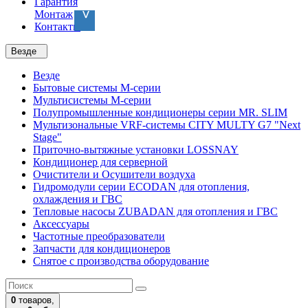
Гарантия
Монтаж
Контакты
Везде
Везде
Бытовые системы M-серии
Мультисистемы M-серии
Полупромышленные кондиционеры серии MR. SLIM
Мультизональные VRF-системы CITY MULTY G7 "Next
Stage"
Приточно-вытяжные установки LOSSNAY
Кондиционер для серверной
Очистители и Осушители воздуха
Гидромодули серии ECODAN для отопления,
охлаждения и ГВС
Тепловые насосы ZUBADAN для отопления и ГВС
Аксесcуары
Частотные преобразователи
Запчасти для кондиционеров
Снятое с производства оборудование
0
товаров,