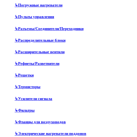
↳
Погружные нагреватели
↳
Пульты управления
↳
Разъемы/Соединители/Переходники
↳
Распределительные блоки
↳
Расширительные вентили
↳
Рефнеты/Разветвители
↳
Решетки
↳
Термисторы
↳
Усилители сигнала
↳
Фильтры
↳
Фланцы для воздуховодов
↳
Электрические нагреватели поддонов