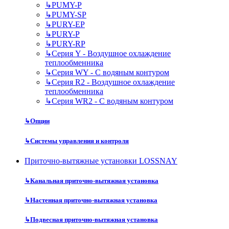
↳
PUMY-P
↳
PUMY-SP
↳
PURY-EP
↳
PURY-P
↳
PURY-RP
↳
Серия Y - Воздушное охлаждение
теплообменника
↳
Серия WY - С водяным контуром
↳
Серия R2 - Воздушное охлаждение
теплообменника
↳
Серия WR2 - С водяным контуром
↳
Опции
↳
Системы управления и контроля
Приточно-вытяжные установки LOSSNAY
↳
Канальная приточно-вытяжная установка
↳
Настенная приточно-вытяжная установка
↳
Подвесная приточно-вытяжная установка