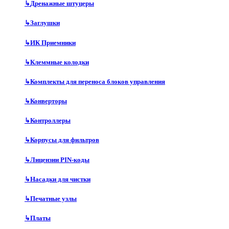
↳
Дренажные штуцеры
↳
Заглушки
↳
ИК Приемники
↳
Клеммные колодки
↳
Комплекты для переноса блоков управления
↳
Конверторы
↳
Контроллеры
↳
Корпусы для фильтров
↳
Лицензии PIN-коды
↳
Насадки для чистки
↳
Печатные узлы
↳
Платы