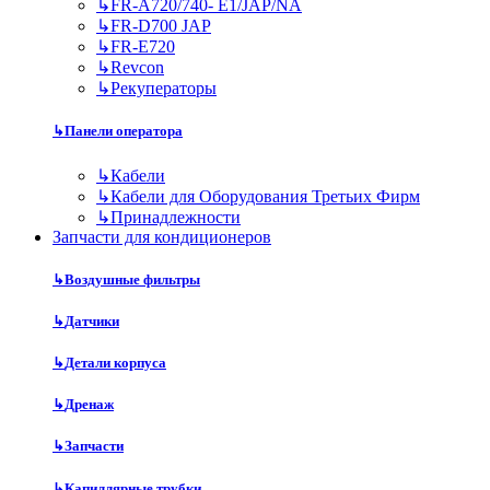
↳
FR-A720/740- E1/JAP/NA
↳
FR-D700 JAP
↳
FR-E720
↳
Revcon
↳
Рекуператоры
↳
Панели оператора
↳
Кабели
↳
Кабели для Оборудования Третьих Фирм
↳
Принадлежности
Запчасти для кондиционеров
↳
Воздушные фильтры
↳
Датчики
↳
Детали корпуса
↳
Дренаж
↳
Запчасти
↳
Капиллярные трубки