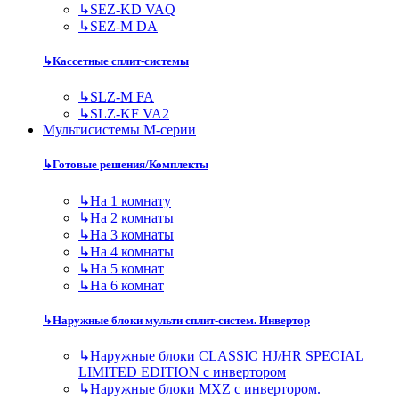
↳
SEZ-KD VAQ
↳
SEZ-M DA
↳
Кассетные сплит-системы
↳
SLZ-M FA
↳
SLZ-KF VA2
Мультисистемы M-серии
↳
Готовые решения/Комплекты
↳
На 1 комнату
↳
На 2 комнаты
↳
На 3 комнаты
↳
На 4 комнаты
↳
На 5 комнат
↳
На 6 комнат
↳
Наружные блоки мульти сплит-систем. Инвертор
↳
Наружные блоки CLASSIC HJ/HR SPECIAL
LIMITED EDITION с инвертором
↳
Наружные блоки MXZ с инвертором.