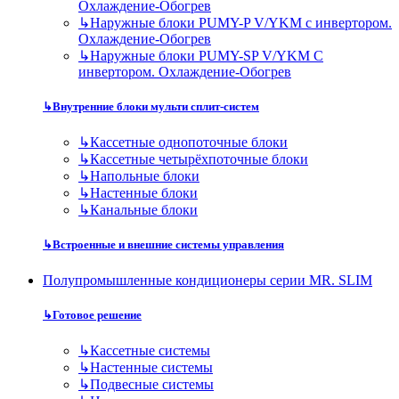
Охлаждение-Обогрев
↳
Наружные блоки PUMY-P V/YKM с инвертором.
Охлаждение-Обогрев
↳
Наружные блоки PUMY-SP V/YKM С
инвертором. Охлаждение-Обогрев
↳
Внутренние блоки мульти сплит-систем
↳
Кассетные однопоточные блоки
↳
Кассетные четырёхпоточные блоки
↳
Напольные блоки
↳
Настенные блоки
↳
Канальные блоки
↳
Встроенные и внешние системы управления
Полупромышленные кондиционеры серии MR. SLIM
↳
Готовое решение
↳
Кассетные системы
↳
Настенные системы
↳
Подвесные системы