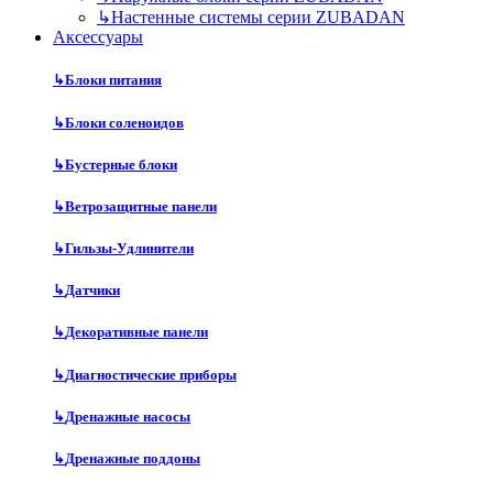
↳
Настенные системы серии ZUBADAN
Аксесcуары
↳
Блоки питания
↳
Блоки соленоидов
↳
Бустерные блоки
↳
Ветрозащитные панели
↳
Гильзы-Удлинители
↳
Датчики
↳
Декоративные панели
↳
Диагностические приборы
↳
Дренажные насосы
↳
Дренажные поддоны