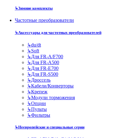
↳
Зимние комплекты
Частотные преобразователи
↳
Аксессуары для частотных преобразователей
↳
du/dt
↳
Soft
↳
Для FR-A/F700
↳
Для FR-A500
↳
Для FR-E700
↳
Для FR-S500
↳
Дроссель
↳
Кабели/Конверторы
↳
Крепеж
↳
Модули торможения
↳
Опции
↳
Пульты
↳
Фильтры
↳
Неевропейские и специальные серии