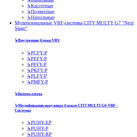
↳
Кассетные
↳
Подвесные
↳
Напольные
Мультизональные VRF-системы CITY MULTY G7 "Next
Stage"
↳
Внутренние блоки VRV
↳
PCFY-P
↳
PEFY-P
↳
PFFY-P
↳
PKFY-P
↳
PLFY-P
↳
PMFY-P
↳
Контроллеры
↳
Модификации наружных блоков CITI MULTI G6 VRF -
Системы
↳
PUHY-EP
↳
PUHY-P
↳
PUHY-RP