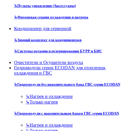
↳
Пульты управления (Аксессуары)
↳
Фреоновая секция охлаждения и нагрева
Кондиционер для серверной
↳
Зимний комплект для кондиционеров
↳
Системы ротации и резервирования БУРР и БИС
Очистители и Осушители воздуха
Гидромодули серии ECODAN для отопления,
охлаждения и ГВС
↳
Гидромодули без накопительного бака ГВС серии ECODAN
↳
Нагрев и охлаждение
↳
Только нагрев
↳
Гидромодули с накопительным баком ГВС серии ECODAN
↳
Нагрев и охлаждение
↳
Только нагрев