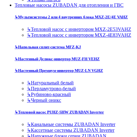
Тепловые насосы ZUBADAN для отопления и ГВС
↳
Мультисистемы 2 или 4 внутренних блока MXZ-2E/4E VAHZ
↳
Тепловой насос с инвертором MXZ-2E53VAHZ
↳
Тепловой насос с инвертором MXZ-4E83VAHZ
↳
Напольная сплит-система MFZ-KJ
↳
Настенный Делюкс-инвертор MUZ-FH VEHZ
↳
Настенный Премиум-инвертор MUZ-LN VGHZ
↳
Натуральный белый
↳
Перламутрово-белый
↳
Рубиново-красный
↳
Черный оникс
↳
Тепловой насос PUHZ-SHW ZUBADAN Inverter
↳
Канальные системы ZUBADAN Inverter
↳
Кассетные системы ZUBADAN Inverter
↳
Наружные блоки серии ZUBADAN