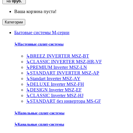
на
0руб.
Ваша корзина пуста!
Категории
Бытовые системы M-серии
↳
Настенные сплит-системы
↳
BREEZ INVERTER MSZ-BT
↳
CLASSIC INVERTER MSZ-HR-VF
↳
PREMIUM Inverter MSZ-LN
↳
STANDART INVERTER MSZ-AP
↳
Standart Inverter MSZ-AY
↳
DELUXE Inverter MSZ-FH
↳
DESIGN Inverter MSZ-EF
↳
CLASSIC Inverter MSZ-HJ
↳
STANDART без инвертора MS-GF
↳
Напольные сплит-системы
↳
Канальные сплит-системы