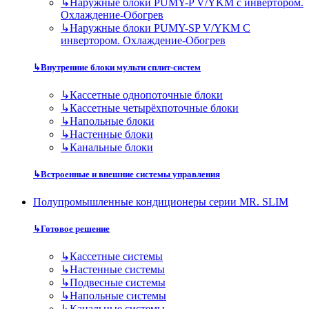
↳
Наружные блоки PUMY-P V/YKM с инвертором.
Охлаждение-Обогрев
↳
Наружные блоки PUMY-SP V/YKM С
инвертором. Охлаждение-Обогрев
↳
Внутренние блоки мульти сплит-систем
↳
Кассетные однопоточные блоки
↳
Кассетные четырёхпоточные блоки
↳
Напольные блоки
↳
Настенные блоки
↳
Канальные блоки
↳
Встроенные и внешние системы управления
Полупромышленные кондиционеры серии MR. SLIM
↳
Готовое решение
↳
Кассетные системы
↳
Настенные системы
↳
Подвесные системы
↳
Напольные системы
↳
Канальные системы