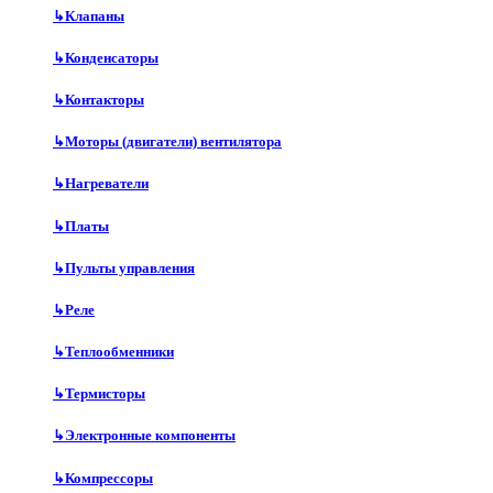
↳
Клапаны
↳
Конденсаторы
↳
Контакторы
↳
Моторы (двигатели) вентилятора
↳
Нагреватели
↳
Платы
↳
Пульты управления
↳
Реле
↳
Теплообменники
↳
Термисторы
↳
Электронные компоненты
↳
Компрессоры