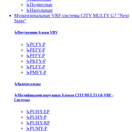
↳
Подвесные
↳
Напольные
Мультизональные VRF-системы CITY MULTY G7 "Next
Stage"
↳
Внутренние блоки VRV
↳
PCFY-P
↳
PEFY-P
↳
PFFY-P
↳
PKFY-P
↳
PLFY-P
↳
PMFY-P
↳
Контроллеры
↳
Модификации наружных блоков CITI MULTI G6 VRF -
Системы
↳
PUHY-EP
↳
PUHY-P
↳
PUHY-RP
↳
PUMY-P