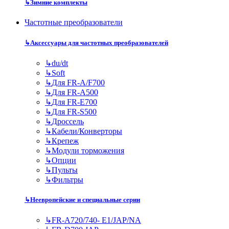
↳
Зимние комплекты
Частотные преобразователи
↳
Аксессуары для частотных преобразователей
↳
du/dt
↳
Soft
↳
Для FR-A/F700
↳
Для FR-A500
↳
Для FR-E700
↳
Для FR-S500
↳
Дроссель
↳
Кабели/Конверторы
↳
Крепеж
↳
Модули торможения
↳
Опции
↳
Пульты
↳
Фильтры
↳
Неевропейские и специальные серии
↳
FR-A720/740- E1/JAP/NA