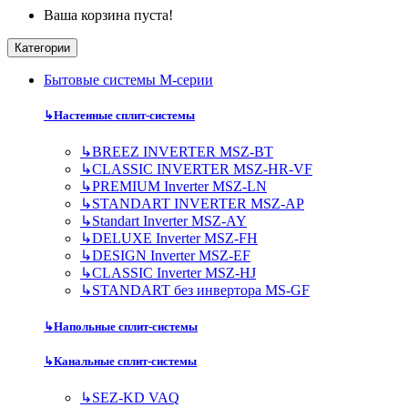
Ваша корзина пуста!
Категории
Бытовые системы M-серии
↳
Настенные сплит-системы
↳
BREEZ INVERTER MSZ-BT
↳
CLASSIC INVERTER MSZ-HR-VF
↳
PREMIUM Inverter MSZ-LN
↳
STANDART INVERTER MSZ-AP
↳
Standart Inverter MSZ-AY
↳
DELUXE Inverter MSZ-FH
↳
DESIGN Inverter MSZ-EF
↳
CLASSIC Inverter MSZ-HJ
↳
STANDART без инвертора MS-GF
↳
Напольные сплит-системы
↳
Канальные сплит-системы
↳
SEZ-KD VAQ