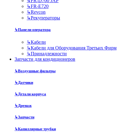
↳
FR-D700 JAP
↳
FR-E720
↳
Revcon
↳
Рекуператоры
↳
Панели оператора
↳
Кабели
↳
Кабели для Оборудования Третьих Фирм
↳
Принадлежности
Запчасти для кондиционеров
↳
Воздушные фильтры
↳
Датчики
↳
Детали корпуса
↳
Дренаж
↳
Запчасти
↳
Капиллярные трубки