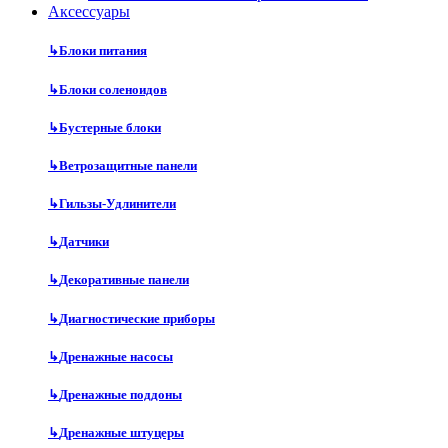
Аксесcуары
↳
Блоки питания
↳
Блоки соленоидов
↳
Бустерные блоки
↳
Ветрозащитные панели
↳
Гильзы-Удлинители
↳
Датчики
↳
Декоративные панели
↳
Диагностические приборы
↳
Дренажные насосы
↳
Дренажные поддоны
↳
Дренажные штуцеры