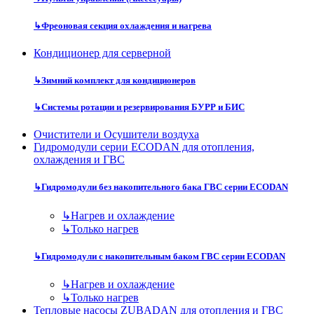
↳
Фреоновая секция охлаждения и нагрева
Кондиционер для серверной
↳
Зимний комплект для кондиционеров
↳
Системы ротации и резервирования БУРР и БИС
Очистители и Осушители воздуха
Гидромодули серии ECODAN для отопления,
охлаждения и ГВС
↳
Гидромодули без накопительного бака ГВС серии ECODAN
↳
Нагрев и охлаждение
↳
Только нагрев
↳
Гидромодули с накопительным баком ГВС серии ECODAN
↳
Нагрев и охлаждение
↳
Только нагрев
Тепловые насосы ZUBADAN для отопления и ГВС