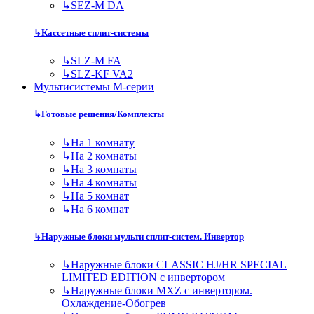
↳
SEZ-M DA
↳
Кассетные сплит-системы
↳
SLZ-M FA
↳
SLZ-KF VA2
Мультисистемы M-серии
↳
Готовые решения/Комплекты
↳
На 1 комнату
↳
На 2 комнаты
↳
На 3 комнаты
↳
На 4 комнаты
↳
На 5 комнат
↳
На 6 комнат
↳
Наружные блоки мульти сплит-систем. Инвертор
↳
Наружные блоки CLASSIC HJ/HR SPECIAL
LIMITED EDITION с инвертором
↳
Наружные блоки MXZ с инвертором.
Охлаждение-Обогрев