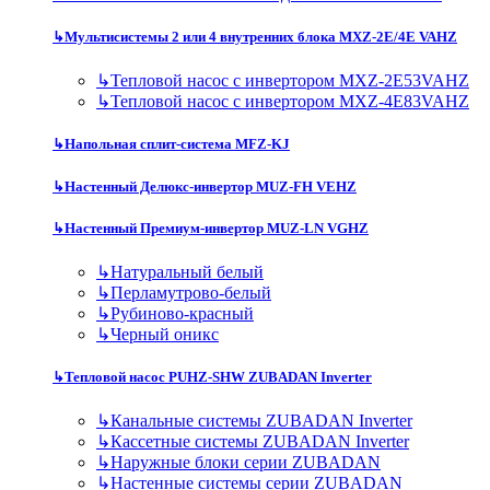
↳
Мультисистемы 2 или 4 внутренних блока MXZ-2E/4E VAHZ
↳
Тепловой насос с инвертором MXZ-2E53VAHZ
↳
Тепловой насос с инвертором MXZ-4E83VAHZ
↳
Напольная сплит-система MFZ-KJ
↳
Настенный Делюкс-инвертор MUZ-FH VEHZ
↳
Настенный Премиум-инвертор MUZ-LN VGHZ
↳
Натуральный белый
↳
Перламутрово-белый
↳
Рубиново-красный
↳
Черный оникс
↳
Тепловой насос PUHZ-SHW ZUBADAN Inverter
↳
Канальные системы ZUBADAN Inverter
↳
Кассетные системы ZUBADAN Inverter
↳
Наружные блоки серии ZUBADAN
↳
Настенные системы серии ZUBADAN