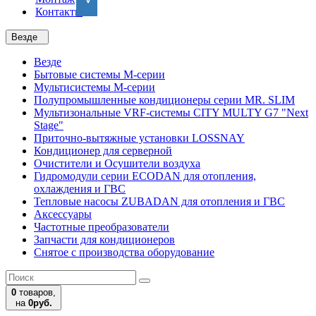
Контакты
Везде
Везде
Бытовые системы M-серии
Мультисистемы M-серии
Полупромышленные кондиционеры серии MR. SLIM
Мультизональные VRF-системы CITY MULTY G7 "Next
Stage"
Приточно-вытяжные установки LOSSNAY
Кондиционер для серверной
Очистители и Осушители воздуха
Гидромодули серии ECODAN для отопления,
охлаждения и ГВС
Тепловые насосы ZUBADAN для отопления и ГВС
Аксесcуары
Частотные преобразователи
Запчасти для кондиционеров
Снятое с производства оборудование
0
товаров,
на
0руб.