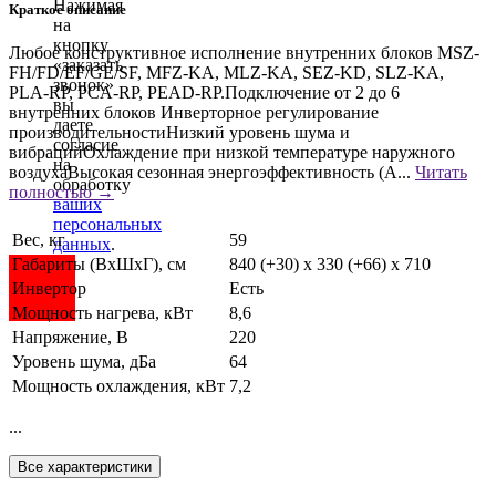
Нажимая
Краткое описание
на
кнопку
Любое конструктивное исполнение внутренних блоков MSZ-
«заказать
FH/FD/EF/GE/SF, MFZ-KA, MLZ-KA, SEZ-KD, SLZ-KA,
звонок»
PLA-RP, PCA-RP, PEAD-RP.Подключение от 2 до 6
вы
внутренних блоков Инверторное регулирование
даете
производительностиНизкий уровень шума и
согласие
вибрацийОхлаждение при низкой температуре наружного
на
воздухаВысокая сезонная энергоэффективность (А...
Читать
обработку
полностью →
ваших
персональных
Вес, кг
59
данных
.
Габариты (ВхШхГ), см
840 (+30) x 330 (+66) x 710
Инвертор
Есть
Мощность нагрева, кВт
8,6
Напряжение, В
220
Уровень шума, дБа
64
Мощность охлаждения, кВт
7,2
...
Все характеристики