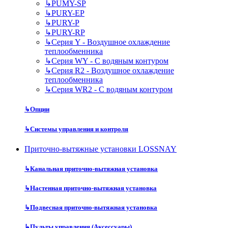
↳
PUMY-SP
↳
PURY-EP
↳
PURY-P
↳
PURY-RP
↳
Серия Y - Воздушное охлаждение
теплообменника
↳
Серия WY - С водяным контуром
↳
Серия R2 - Воздушное охлаждение
теплообменника
↳
Серия WR2 - С водяным контуром
↳
Опции
↳
Системы управления и контроля
Приточно-вытяжные установки LOSSNAY
↳
Канальная приточно-вытяжная установка
↳
Настенная приточно-вытяжная установка
↳
Подвесная приточно-вытяжная установка
↳
Пульты управления (Аксессуары)