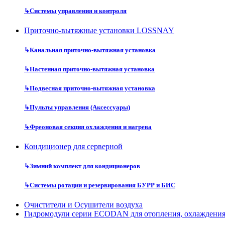
↳
Системы управления и контроля
Приточно-вытяжные установки LOSSNAY
↳
Канальная приточно-вытяжная установка
↳
Настенная приточно-вытяжная установка
↳
Подвесная приточно-вытяжная установка
↳
Пульты управления (Аксессуары)
↳
Фреоновая секция охлаждения и нагрева
Кондиционер для серверной
↳
Зимний комплект для кондиционеров
↳
Системы ротации и резервирования БУРР и БИС
Очистители и Осушители воздуха
Гидромодули серии ECODAN для отопления, охлаждени