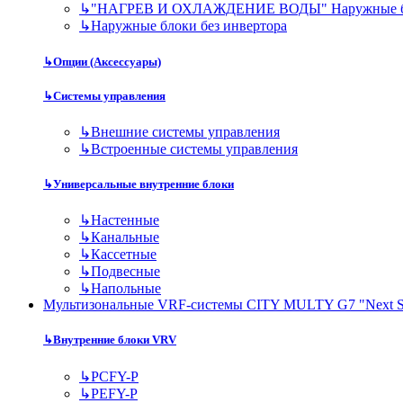
↳
"НАГРЕВ И ОХЛАЖДЕНИЕ ВОДЫ" Наружные 
↳
Наружные блоки без инвертора
↳
Опции (Аксессуары)
↳
Системы управления
↳
Внешние системы управления
↳
Встроенные системы управления
↳
Универсальные внутренние блоки
↳
Настенные
↳
Канальные
↳
Кассетные
↳
Подвесные
↳
Напольные
Мультизональные VRF-системы CITY MULTY G7 "Next S
↳
Внутренние блоки VRV
↳
PCFY-P
↳
PEFY-P