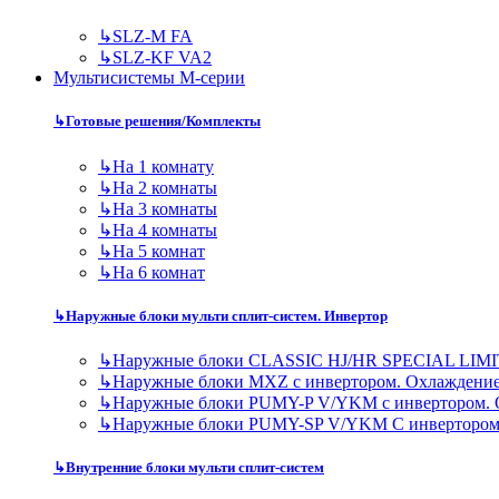
↳
SLZ-M FA
↳
SLZ-KF VA2
Мультисистемы M-серии
↳
Готовые решения/Комплекты
↳
На 1 комнату
↳
На 2 комнаты
↳
На 3 комнаты
↳
На 4 комнаты
↳
На 5 комнат
↳
На 6 комнат
↳
Наружные блоки мульти сплит-систем. Инвертор
↳
Наружные блоки CLASSIC HJ/HR SPECIAL LIMI
↳
Наружные блоки MXZ с инвертором. Охлаждени
↳
Наружные блоки PUMY-P V/YKM с инвертором. 
↳
Наружные блоки PUMY-SP V/YKM С инвертором
↳
Внутренние блоки мульти сплит-систем