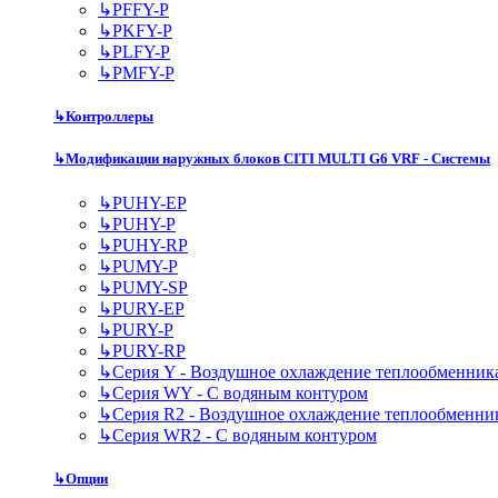
↳
PFFY-P
↳
PKFY-P
↳
PLFY-P
↳
PMFY-P
↳
Контроллеры
↳
Модификации наружных блоков CITI MULTI G6 VRF - Системы
↳
PUHY-EP
↳
PUHY-P
↳
PUHY-RP
↳
PUMY-P
↳
PUMY-SP
↳
PURY-EP
↳
PURY-P
↳
PURY-RP
↳
Серия Y - Воздушное охлаждение теплообменник
↳
Серия WY - С водяным контуром
↳
Серия R2 - Воздушное охлаждение теплообменни
↳
Серия WR2 - С водяным контуром
↳
Опции