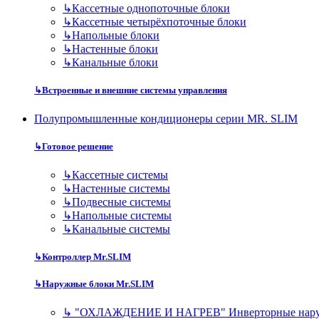
↳
Кассетные однопоточные блоки
↳
Кассетные четырёхпоточные блоки
↳
Напольные блоки
↳
Настенные блоки
↳
Канальные блоки
↳
Встроенные и внешние системы управления
Полупромышленные кондиционеры серии MR. SLIM
↳
Готовое решение
↳
Кассетные системы
↳
Настенные системы
↳
Подвесные системы
↳
Напольные системы
↳
Канальные системы
↳
Контроллер Mr.SLIM
↳
Наружные блоки Mr.SLIM
↳
"ОХЛАЖДЕНИЕ И НАГРЕВ" Инверторные нару