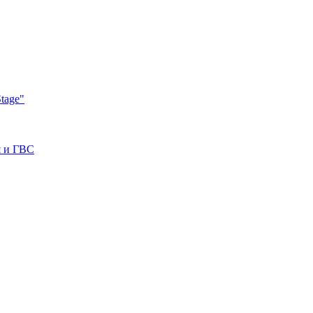
tage"
я и ГВС