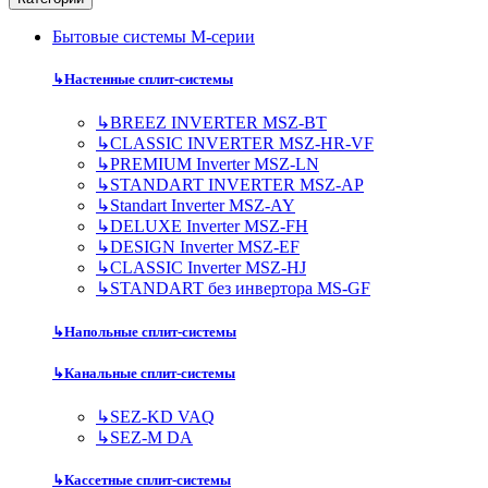
Бытовые системы M-серии
↳
Настенные сплит-системы
↳
BREEZ INVERTER MSZ-BT
↳
CLASSIC INVERTER MSZ-HR-VF
↳
PREMIUM Inverter MSZ-LN
↳
STANDART INVERTER MSZ-AP
↳
Standart Inverter MSZ-AY
↳
DELUXE Inverter MSZ-FH
↳
DESIGN Inverter MSZ-EF
↳
CLASSIC Inverter MSZ-HJ
↳
STANDART без инвертора MS-GF
↳
Напольные сплит-системы
↳
Канальные сплит-системы
↳
SEZ-KD VAQ
↳
SEZ-M DA
↳
Кассетные сплит-системы