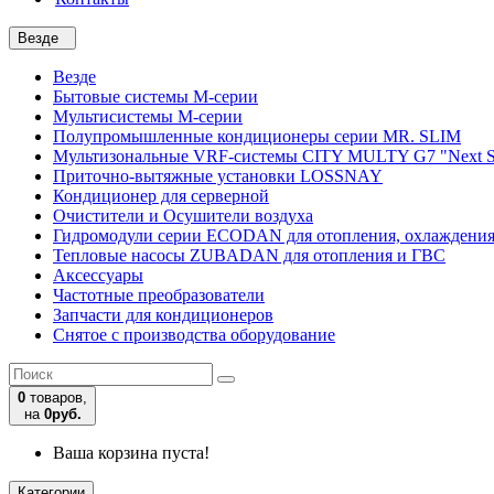
Везде
Везде
Бытовые системы M-серии
Мультисистемы M-серии
Полупромышленные кондиционеры серии MR. SLIM
Мультизональные VRF-системы CITY MULTY G7 "Next S
Приточно-вытяжные установки LOSSNAY
Кондиционер для серверной
Очистители и Осушители воздуха
Гидромодули серии ECODAN для отопления, охлаждени
Тепловые насосы ZUBADAN для отопления и ГВС
Аксесcуары
Частотные преобразователи
Запчасти для кондиционеров
Снятое с производства оборудование
0
товаров,
на
0руб.
Ваша корзина пуста!
Категории