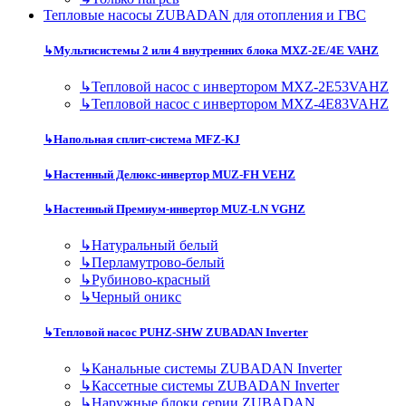
Тепловые насосы ZUBADAN для отопления и ГВС
↳
Мультисистемы 2 или 4 внутренних блока MXZ-2E/4E VAHZ
↳
Тепловой насос с инвертором MXZ-2E53VAHZ
↳
Тепловой насос с инвертором MXZ-4E83VAHZ
↳
Напольная сплит-система MFZ-KJ
↳
Настенный Делюкс-инвертор MUZ-FH VEHZ
↳
Настенный Премиум-инвертор MUZ-LN VGHZ
↳
Натуральный белый
↳
Перламутрово-белый
↳
Рубиново-красный
↳
Черный оникс
↳
Тепловой насос PUHZ-SHW ZUBADAN Inverter
↳
Канальные системы ZUBADAN Inverter
↳
Кассетные системы ZUBADAN Inverter
↳
Наружные блоки серии ZUBADAN