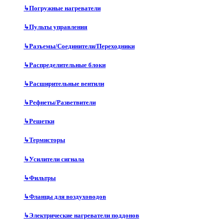
↳
Погружные нагреватели
↳
Пульты управления
↳
Разъемы/Соединители/Переходники
↳
Распределительные блоки
↳
Расширительные вентили
↳
Рефнеты/Разветвители
↳
Решетки
↳
Термисторы
↳
Усилители сигнала
↳
Фильтры
↳
Фланцы для воздуховодов
↳
Электрические нагреватели поддонов