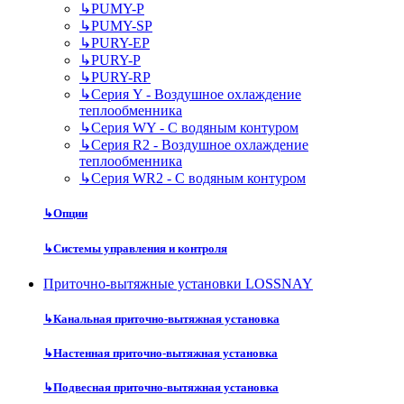
↳
PUMY-P
↳
PUMY-SP
↳
PURY-EP
↳
PURY-P
↳
PURY-RP
↳
Серия Y - Воздушное охлаждение
теплообменника
↳
Серия WY - С водяным контуром
↳
Серия R2 - Воздушное охлаждение
теплообменника
↳
Серия WR2 - С водяным контуром
↳
Опции
↳
Системы управления и контроля
Приточно-вытяжные установки LOSSNAY
↳
Канальная приточно-вытяжная установка
↳
Настенная приточно-вытяжная установка
↳
Подвесная приточно-вытяжная установка