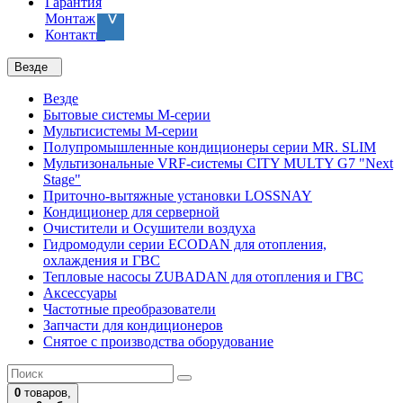
Гарантия
Монтаж
Контакты
Везде
Везде
Бытовые системы M-серии
Мультисистемы M-серии
Полупромышленные кондиционеры серии MR. SLIM
Мультизональные VRF-системы CITY MULTY G7 "Next
Stage"
Приточно-вытяжные установки LOSSNAY
Кондиционер для серверной
Очистители и Осушители воздуха
Гидромодули серии ECODAN для отопления,
охлаждения и ГВС
Тепловые насосы ZUBADAN для отопления и ГВС
Аксесcуары
Частотные преобразователи
Запчасти для кондиционеров
Снятое с производства оборудование
0
товаров,