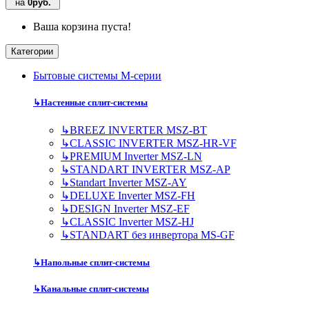
на
0руб.
Ваша корзина пуста!
Категории
Бытовые системы M-серии
↳
Настенные сплит-системы
↳
BREEZ INVERTER MSZ-BT
↳
CLASSIC INVERTER MSZ-HR-VF
↳
PREMIUM Inverter MSZ-LN
↳
STANDART INVERTER MSZ-AP
↳
Standart Inverter MSZ-AY
↳
DELUXE Inverter MSZ-FH
↳
DESIGN Inverter MSZ-EF
↳
CLASSIC Inverter MSZ-HJ
↳
STANDART без инвертора MS-GF
↳
Напольные сплит-системы
↳
Канальные сплит-системы