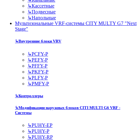
↳
Кассетные
↳
Подвесные
↳
Напольные
Мультизональные VRF-системы CITY MULTY G7 "Next
Stage"
↳
Внутренние блоки VRV
↳
PCFY-P
↳
PEFY-P
↳
PFFY-P
↳
PKFY-P
↳
PLFY-P
↳
PMFY-P
↳
Контроллеры
↳
Модификации наружных блоков CITI MULTI G6 VRF -
Системы
↳
PUHY-EP
↳
PUHY-P
↳
PUHY-RP