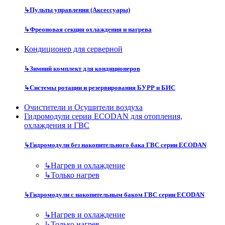
↳
Пульты управления (Аксессуары)
↳
Фреоновая секция охлаждения и нагрева
Кондиционер для серверной
↳
Зимний комплект для кондиционеров
↳
Системы ротации и резервирования БУРР и БИС
Очистители и Осушители воздуха
Гидромодули серии ECODAN для отопления,
охлаждения и ГВС
↳
Гидромодули без накопительного бака ГВС серии ECODAN
↳
Нагрев и охлаждение
↳
Только нагрев
↳
Гидромодули с накопительным баком ГВС серии ECODAN
↳
Нагрев и охлаждение
↳
Только нагрев