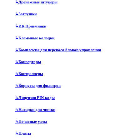
↳
Дренажные штуцеры
↳
Заглушки
↳
ИК Приемники
↳
Клеммные колодки
↳
Комплекты для переноса блоков управления
↳
Конверторы
↳
Контроллеры
↳
Корпусы для фильтров
↳
Лицензии PIN-коды
↳
Насадки для чистки
↳
Печатные узлы
↳
Платы