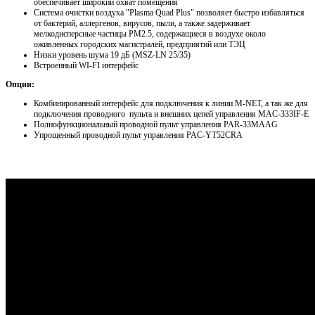
обеспечивает широкий охват помещения
Система очистки воздуха "Plasma Quad Plus" позволяет быстро избавляться
от бактерий, аллергенов, вирусов, пыли, а также задерживает
мелкодисперсные частицы PM2.5, содержащиеся в воздухе около
оживленных городских магистралей, предприятий или ТЭЦ
Низки уровень шума 19 дБ (MSZ-LN 25/35)
Встроенный WI-FI интерфейс
Опции:
Комбинированный интерфейс для подключения к линии M-NET, а так же для
подключения проводного пульта и внешних цепей управления MAC-333IF-E
Полнофункциональный проводной пульт управления PAR-33MAAG
Упрощенный проводной пульт управления PAC-YT52CRA