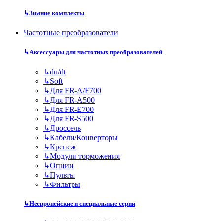
↳
Зимние комплекты
Частотные преобразователи
↳
Аксессуары для частотных преобразователей
↳
du/dt
↳
Soft
↳
Для FR-A/F700
↳
Для FR-A500
↳
Для FR-E700
↳
Для FR-S500
↳
Дроссель
↳
Кабели/Конверторы
↳
Крепеж
↳
Модули торможения
↳
Опции
↳
Пульты
↳
Фильтры
↳
Неевропейские и специальные серии