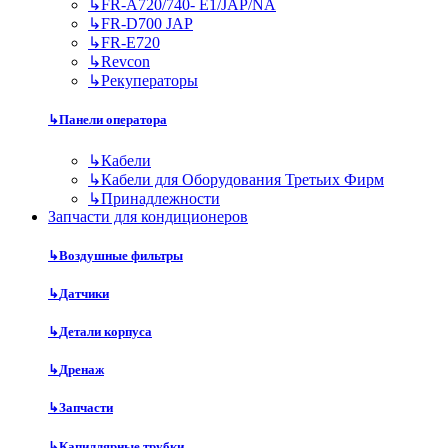
↳
FR-A720/740- E1/JAP/NA
↳
FR-D700 JAP
↳
FR-E720
↳
Revcon
↳
Рекуператоры
↳
Панели оператора
↳
Кабели
↳
Кабели для Оборудования Третьих Фирм
↳
Принадлежности
Запчасти для кондиционеров
↳
Воздушные фильтры
↳
Датчики
↳
Детали корпуса
↳
Дренаж
↳
Запчасти
↳
Капиллярные трубки