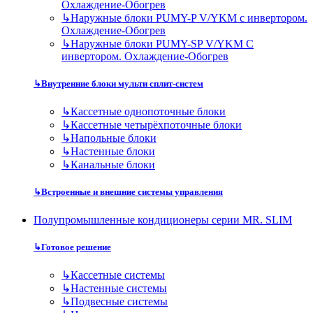
Охлаждение-Обогрев
↳
Наружные блоки PUMY-P V/YKM с инвертором.
Охлаждение-Обогрев
↳
Наружные блоки PUMY-SP V/YKM С
инвертором. Охлаждение-Обогрев
↳
Внутренние блоки мульти сплит-систем
↳
Кассетные однопоточные блоки
↳
Кассетные четырёхпоточные блоки
↳
Напольные блоки
↳
Настенные блоки
↳
Канальные блоки
↳
Встроенные и внешние системы управления
Полупромышленные кондиционеры серии MR. SLIM
↳
Готовое решение
↳
Кассетные системы
↳
Настенные системы
↳
Подвесные системы