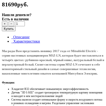
81690руб.
Нашли дешевле?
Есть в наличии
+
−
Купить
Описание
Характеристики
Мы рады Вам представить новинку 2017 года от Mitsubishi Electric -
серию настенных кондиционеров MSZ-LN, которая будет поставляться в
четырёх цветах: рубиново-красный, чёрный оникс, натуральный белый и
перламутровый белый. Сплит-системы серии MSZ-LN сочетают в себе
неповторимый стильный дизайн и самые совершенные технологии,
накопленные многолетним опытом компанией Митсубиси Электрик.
Функции:
Хладагент R32 обеспечивает повышенную энергоэффективность
Датчик "3D I-SEE" создает трехмерную температурную картину помещения
и находит в нем месторасположение людей
Система жалюзи создает оптимальное форму и скорость воздушного потока
в режимах охлаждения и нагрева. Раздельное управление заслонками