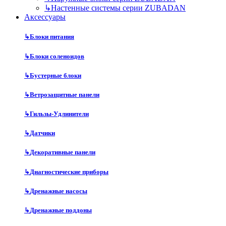
↳
Настенные системы серии ZUBADAN
Аксесcуары
↳
Блоки питания
↳
Блоки соленоидов
↳
Бустерные блоки
↳
Ветрозащитные панели
↳
Гильзы-Удлинители
↳
Датчики
↳
Декоративные панели
↳
Диагностические приборы
↳
Дренажные насосы
↳
Дренажные поддоны