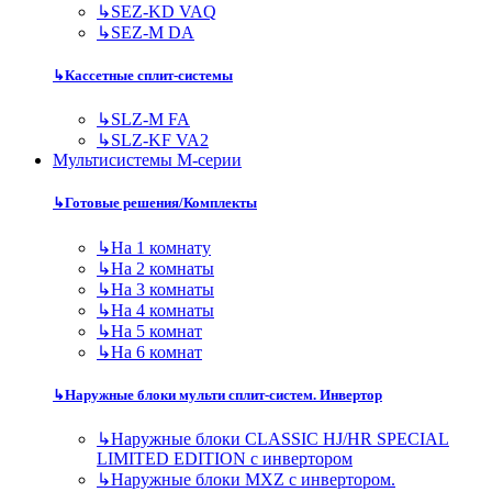
↳
SEZ-KD VAQ
↳
SEZ-M DA
↳
Кассетные сплит-системы
↳
SLZ-M FA
↳
SLZ-KF VA2
Мультисистемы M-серии
↳
Готовые решения/Комплекты
↳
На 1 комнату
↳
На 2 комнаты
↳
На 3 комнаты
↳
На 4 комнаты
↳
На 5 комнат
↳
На 6 комнат
↳
Наружные блоки мульти сплит-систем. Инвертор
↳
Наружные блоки CLASSIC HJ/HR SPECIAL
LIMITED EDITION с инвертором
↳
Наружные блоки MXZ с инвертором.