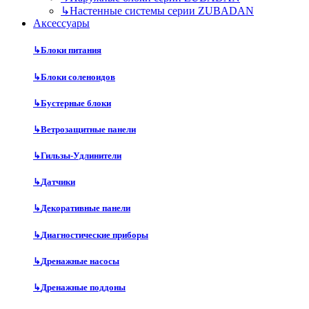
↳
Настенные системы серии ZUBADAN
Аксесcуары
↳
Блоки питания
↳
Блоки соленоидов
↳
Бустерные блоки
↳
Ветрозащитные панели
↳
Гильзы-Удлинители
↳
Датчики
↳
Декоративные панели
↳
Диагностические приборы
↳
Дренажные насосы
↳
Дренажные поддоны