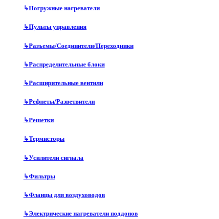
↳
Погружные нагреватели
↳
Пульты управления
↳
Разъемы/Соединители/Переходники
↳
Распределительные блоки
↳
Расширительные вентили
↳
Рефнеты/Разветвители
↳
Решетки
↳
Термисторы
↳
Усилители сигнала
↳
Фильтры
↳
Фланцы для воздуховодов
↳
Электрические нагреватели поддонов