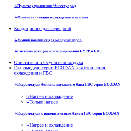
↳
Пульты управления (Аксессуары)
↳
Фреоновая секция охлаждения и нагрева
Кондиционер для серверной
↳
Зимний комплект для кондиционеров
↳
Системы ротации и резервирования БУРР и БИС
Очистители и Осушители воздуха
Гидромодули серии ECODAN для отопления,
охлаждения и ГВС
↳
Гидромодули без накопительного бака ГВС серии ECODAN
↳
Нагрев и охлаждение
↳
Только нагрев
↳
Гидромодули с накопительным баком ГВС серии ECODAN
↳
Нагрев и охлаждение
↳
Только нагрев