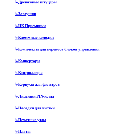
↳
Дренажные штуцеры
↳
Заглушки
↳
ИК Приемники
↳
Клеммные колодки
↳
Комплекты для переноса блоков управления
↳
Конверторы
↳
Контроллеры
↳
Корпусы для фильтров
↳
Лицензии PIN-коды
↳
Насадки для чистки
↳
Печатные узлы
↳
Платы