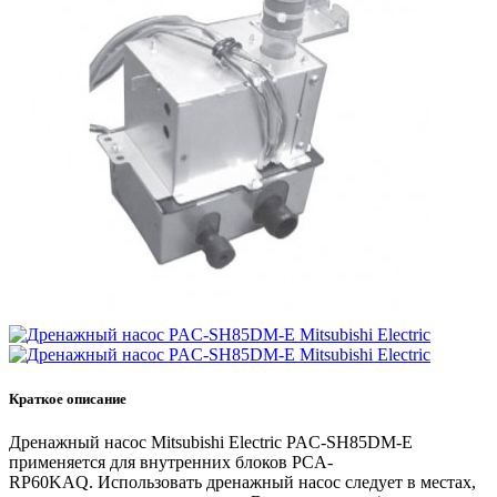
кнопку
«заказать
звонок»
вы
даете
согласие
на
обработку
ваших
персональных
данных
.
Краткое описание
Дренажный насос Mitsubishi Electric PAC-SH85DM-E
применяется для внутренних блоков PCA-
RP60KAQ. Использовать дренажный насос следует в местах,