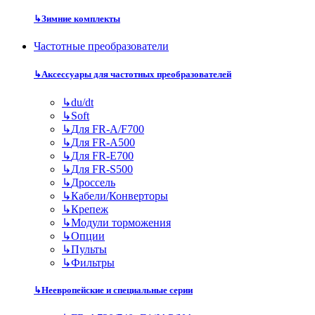
↳
Зимние комплекты
Частотные преобразователи
↳
Аксессуары для частотных преобразователей
↳
du/dt
↳
Soft
↳
Для FR-A/F700
↳
Для FR-A500
↳
Для FR-E700
↳
Для FR-S500
↳
Дроссель
↳
Кабели/Конверторы
↳
Крепеж
↳
Модули торможения
↳
Опции
↳
Пульты
↳
Фильтры
↳
Неевропейские и специальные серии