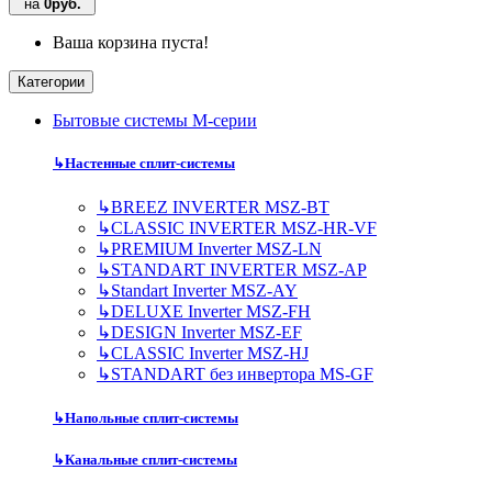
на
0руб.
Ваша корзина пуста!
Категории
Бытовые системы M-серии
↳
Настенные сплит-системы
↳
BREEZ INVERTER MSZ-BT
↳
CLASSIC INVERTER MSZ-HR-VF
↳
PREMIUM Inverter MSZ-LN
↳
STANDART INVERTER MSZ-AP
↳
Standart Inverter MSZ-AY
↳
DELUXE Inverter MSZ-FH
↳
DESIGN Inverter MSZ-EF
↳
CLASSIC Inverter MSZ-HJ
↳
STANDART без инвертора MS-GF
↳
Напольные сплит-системы
↳
Канальные сплит-системы