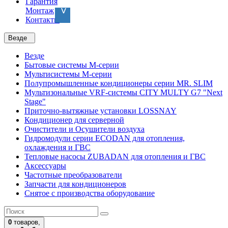
Гарантия
Монтаж
Контакты
Везде
Везде
Бытовые системы M-серии
Мультисистемы M-серии
Полупромышленные кондиционеры серии MR. SLIM
Мультизональные VRF-системы CITY MULTY G7 "Next
Stage"
Приточно-вытяжные установки LOSSNAY
Кондиционер для серверной
Очистители и Осушители воздуха
Гидромодули серии ECODAN для отопления,
охлаждения и ГВС
Тепловые насосы ZUBADAN для отопления и ГВС
Аксесcуары
Частотные преобразователи
Запчасти для кондиционеров
Снятое с производства оборудование
0
товаров,