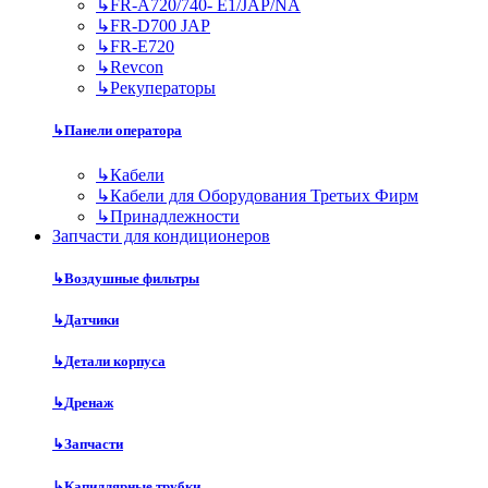
↳
FR-A720/740- E1/JAP/NA
↳
FR-D700 JAP
↳
FR-E720
↳
Revcon
↳
Рекуператоры
↳
Панели оператора
↳
Кабели
↳
Кабели для Оборудования Третьих Фирм
↳
Принадлежности
Запчасти для кондиционеров
↳
Воздушные фильтры
↳
Датчики
↳
Детали корпуса
↳
Дренаж
↳
Запчасти
↳
Капиллярные трубки