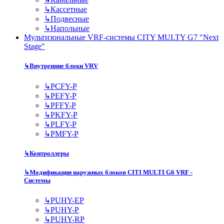
↳
Кассетные
↳
Подвесные
↳
Напольные
Мультизональные VRF-системы CITY MULTY G7 "Next
Stage"
↳
Внутренние блоки VRV
↳
PCFY-P
↳
PEFY-P
↳
PFFY-P
↳
PKFY-P
↳
PLFY-P
↳
PMFY-P
↳
Контроллеры
↳
Модификации наружных блоков CITI MULTI G6 VRF -
Системы
↳
PUHY-EP
↳
PUHY-P
↳
PUHY-RP