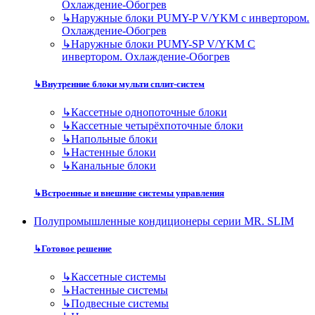
Охлаждение-Обогрев
↳
Наружные блоки PUMY-P V/YKM с инвертором.
Охлаждение-Обогрев
↳
Наружные блоки PUMY-SP V/YKM С
инвертором. Охлаждение-Обогрев
↳
Внутренние блоки мульти сплит-систем
↳
Кассетные однопоточные блоки
↳
Кассетные четырёхпоточные блоки
↳
Напольные блоки
↳
Настенные блоки
↳
Канальные блоки
↳
Встроенные и внешние системы управления
Полупромышленные кондиционеры серии MR. SLIM
↳
Готовое решение
↳
Кассетные системы
↳
Настенные системы
↳
Подвесные системы