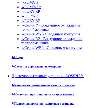
↳
PUMY-P
↳
PUMY-SP
↳
PURY-EP
↳
PURY-P
↳
PURY-RP
↳
Серия Y - Воздушное охлаждение
теплообменника
↳
Серия WY - С водяным контуром
↳
Серия R2 - Воздушное охлаждение
теплообменника
↳
Серия WR2 - С водяным контуром
↳
Опции
↳
Системы управления и контроля
Приточно-вытяжные установки LOSSNAY
↳
Канальная приточно-вытяжная установка
↳
Настенная приточно-вытяжная установка
↳
Подвесная приточно-вытяжная установка