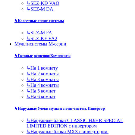
↳
SEZ-KD VAQ
↳
SEZ-M DA
↳
Кассетные сплит-системы
↳
SLZ-M FA
↳
SLZ-KF VA2
Мультисистемы M-серии
↳
Готовые решения/Комплекты
↳
На 1 комнату
↳
На 2 комнаты
↳
На 3 комнаты
↳
На 4 комнаты
↳
На 5 комнат
↳
На 6 комнат
↳
Наружные блоки мульти сплит-систем. Инвертор
↳
Наружные блоки CLASSIC HJ/HR SPECIAL
LIMITED EDITION с инвертором
↳
Наружные блоки MXZ с инвертором.