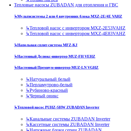
Тепловые насосы ZUBADAN для отопления и ГВС
↳
Мультисистемы 2 или 4 внутренних блока MXZ-2E/4E VAHZ
↳
Тепловой насос с инвертором MXZ-2E53VAHZ
↳
Тепловой насос с инвертором MXZ-4E83VAHZ
↳
Напольная сплит-система MFZ-KJ
↳
Настенный Делюкс-инвертор MUZ-FH VEHZ
↳
Настенный Премиум-инвертор MUZ-LN VGHZ
↳
Натуральный белый
↳
Перламутрово-белый
↳
Рубиново-красный
↳
Черный оникс
↳
Тепловой насос PUHZ-SHW ZUBADAN Inverter
↳
Канальные системы ZUBADAN Inverter
↳
Кассетные системы ZUBADAN Inverter
↳
Наружные блоки серии ZUBADAN