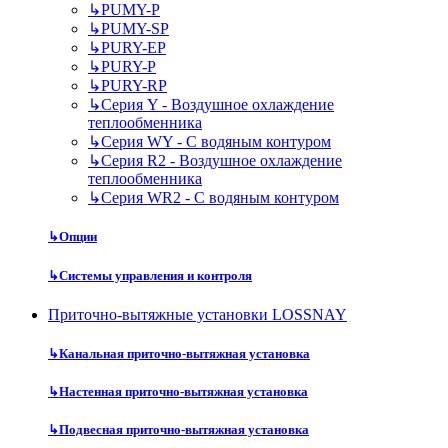
↳
PUMY-P
↳
PUMY-SP
↳
PURY-EP
↳
PURY-P
↳
PURY-RP
↳
Серия Y - Воздушное охлаждение
теплообменника
↳
Серия WY - С водяным контуром
↳
Серия R2 - Воздушное охлаждение
теплообменника
↳
Серия WR2 - С водяным контуром
↳
Опции
↳
Системы управления и контроля
Приточно-вытяжные установки LOSSNAY
↳
Канальная приточно-вытяжная установка
↳
Настенная приточно-вытяжная установка
↳
Подвесная приточно-вытяжная установка