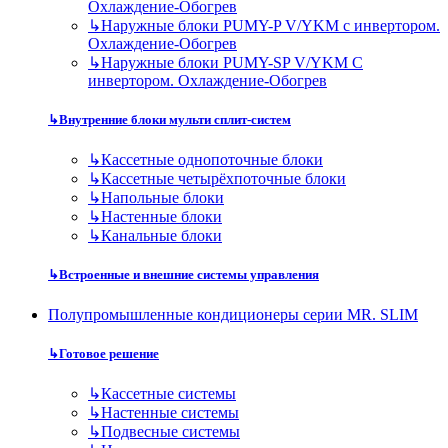
Охлаждение-Обогрев
↳
Наружные блоки PUMY-P V/YKM с инвертором.
Охлаждение-Обогрев
↳
Наружные блоки PUMY-SP V/YKM С
инвертором. Охлаждение-Обогрев
↳
Внутренние блоки мульти сплит-систем
↳
Кассетные однопоточные блоки
↳
Кассетные четырёхпоточные блоки
↳
Напольные блоки
↳
Настенные блоки
↳
Канальные блоки
↳
Встроенные и внешние системы управления
Полупромышленные кондиционеры серии MR. SLIM
↳
Готовое решение
↳
Кассетные системы
↳
Настенные системы
↳
Подвесные системы