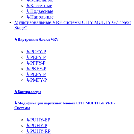
↳
Кассетные
↳
Подвесные
↳
Напольные
Мультизональные VRF-системы CITY MULTY G7 "Next
Stage"
↳
Внутренние блоки VRV
↳
PCFY-P
↳
PEFY-P
↳
PFFY-P
↳
PKFY-P
↳
PLFY-P
↳
PMFY-P
↳
Контроллеры
↳
Модификации наружных блоков CITI MULTI G6 VRF -
Системы
↳
PUHY-EP
↳
PUHY-P
↳
PUHY-RP