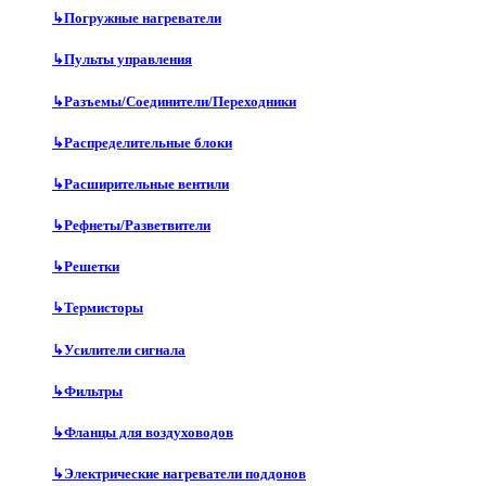
↳
Погружные нагреватели
↳
Пульты управления
↳
Разъемы/Соединители/Переходники
↳
Распределительные блоки
↳
Расширительные вентили
↳
Рефнеты/Разветвители
↳
Решетки
↳
Термисторы
↳
Усилители сигнала
↳
Фильтры
↳
Фланцы для воздуховодов
↳
Электрические нагреватели поддонов