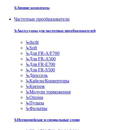
↳
Зимние комплекты
Частотные преобразователи
↳
Аксессуары для частотных преобразователей
↳
du/dt
↳
Soft
↳
Для FR-A/F700
↳
Для FR-A500
↳
Для FR-E700
↳
Для FR-S500
↳
Дроссель
↳
Кабели/Конверторы
↳
Крепеж
↳
Модули торможения
↳
Опции
↳
Пульты
↳
Фильтры
↳
Неевропейские и специальные серии