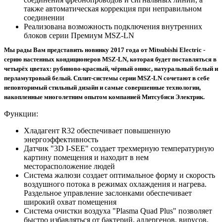
также автоматическая коррекция при неправильном
соединении
Реализована возможность подключения внутренних
блоков серии Премиум MSZ-LN
Мы рады Вам представить новинку 2017 года от Mitsubishi Electric -
серию настенных кондиционеров MSZ-LN, которая будет поставляться в
четырёх цветах: рубиново-красный, чёрный оникс, натуральный белый и
перламутровый белый. Сплит-системы серии MSZ-LN сочетают в себе
неповторимый стильный дизайн и самые совершенные технологии,
накопленные многолетним опытом компанией Митсубиси Электрик.
Функции:
Хладагент R32 обеспечивает повышенную
энергоэффективность
Датчик "3D I-SEE" создает трехмерную температурную
картину помещения и находит в нем
месторасположение людей
Система жалюзи создает оптимальное форму и скорость
воздушного потока в режимах охлаждения и нагрева.
Раздельное управление заслонками обеспечивает
широкий охват помещения
Система очистки воздуха "Plasma Quad Plus" позволяет
быстро избавляться от бактерий, аллергенов, вирусов,