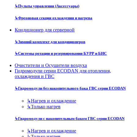
↳
Пульты управления (Аксессуары)
↳
Фреоновая секция охлаждения и нагрева
Кондиционер для серверной
↳
Зимний комплект для кондиционеров
↳
Системы ротации и резервирования БУРР и БИС
Очистители и Осушители воздуха
Гидромодули серии ECODAN для отопления,
охлаждения и ГВС
↳
Гидромодули без накопительного бака ГВС серии ECODAN
↳
Нагрев и охлаждение
↳
Только нагрев
↳
Гидромодули с накопительным баком ГВС серии ECODAN
↳
Нагрев и охлаждение
↳
Только нагрев