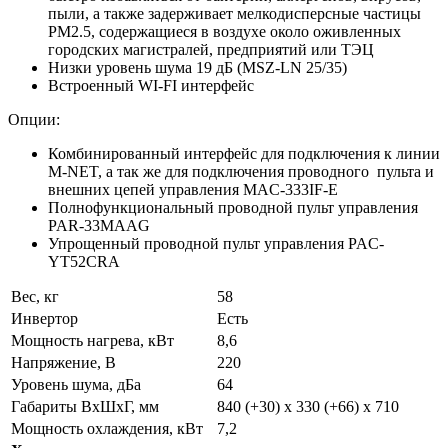
пыли, а также задерживает мелкодисперсные частицы
PM2.5, содержащиеся в воздухе около оживленных
городских магистралей, предприятий или ТЭЦ
Низки уровень шума 19 дБ (MSZ-LN 25/35)
Встроенный WI-FI интерфейс
Опции:
Комбинированный интерфейс для подключения к линии
M-NET, а так же для подключения проводного пульта и
внешних цепей управления MAC-333IF-E
Полнофункциональный проводной пульт управления
PAR-33MAAG
Упрощенный проводной пульт управления PAC-
YT52CRA
Вес, кг
58
Инвертор
Есть
Мощность нагрева, кВт
8,6
Напряжение, В
220
Уровень шума, дБа
64
Габариты ВхШхГ, мм
840 (+30) x 330 (+66) x 710
Мощность охлаждения, кВт
7,2