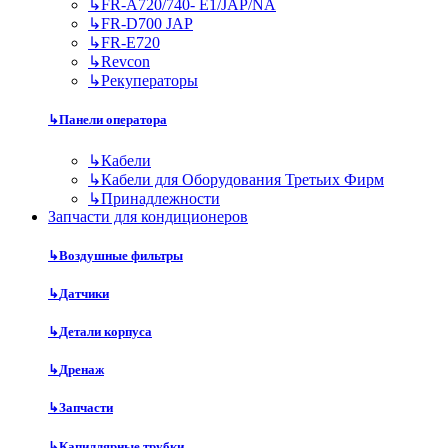
↳
FR-A720/740- E1/JAP/NA
↳
FR-D700 JAP
↳
FR-E720
↳
Revcon
↳
Рекуператоры
↳
Панели оператора
↳
Кабели
↳
Кабели для Оборудования Третьих Фирм
↳
Принадлежности
Запчасти для кондиционеров
↳
Воздушные фильтры
↳
Датчики
↳
Детали корпуса
↳
Дренаж
↳
Запчасти
↳
Капиллярные трубки