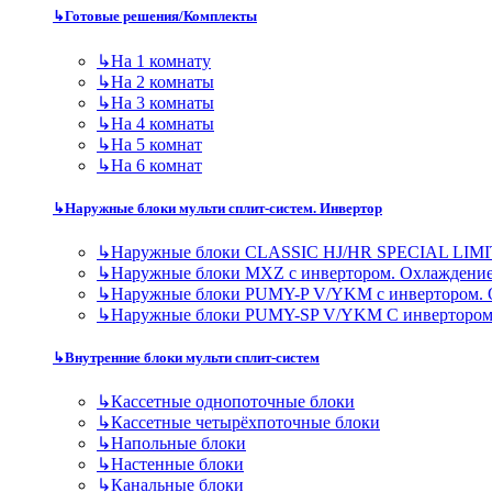
↳
Готовые решения/Комплекты
↳
На 1 комнату
↳
На 2 комнаты
↳
На 3 комнаты
↳
На 4 комнаты
↳
На 5 комнат
↳
На 6 комнат
↳
Наружные блоки мульти сплит-систем. Инвертор
↳
Наружные блоки CLASSIC HJ/HR SPECIAL LIMI
↳
Наружные блоки MXZ с инвертором. Охлаждени
↳
Наружные блоки PUMY-P V/YKM с инвертором. 
↳
Наружные блоки PUMY-SP V/YKM С инвертором
↳
Внутренние блоки мульти сплит-систем
↳
Кассетные однопоточные блоки
↳
Кассетные четырёхпоточные блоки
↳
Напольные блоки
↳
Настенные блоки
↳
Канальные блоки