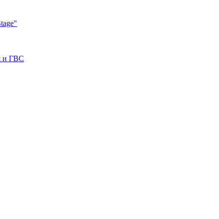
tage"
я и ГВС