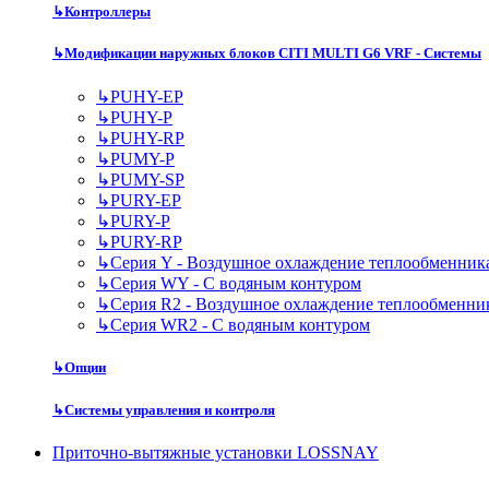
↳
Контроллеры
↳
Модификации наружных блоков CITI MULTI G6 VRF - Системы
↳
PUHY-EP
↳
PUHY-P
↳
PUHY-RP
↳
PUMY-P
↳
PUMY-SP
↳
PURY-EP
↳
PURY-P
↳
PURY-RP
↳
Серия Y - Воздушное охлаждение теплообменник
↳
Серия WY - С водяным контуром
↳
Серия R2 - Воздушное охлаждение теплообменни
↳
Серия WR2 - С водяным контуром
↳
Опции
↳
Системы управления и контроля
Приточно-вытяжные установки LOSSNAY