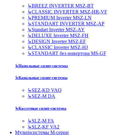
↳
BREEZ INVERTER MSZ-BT
↳
CLASSIC INVERTER MSZ-HR-VF
↳
PREMIUM Inverter MSZ-LN
↳
STANDART INVERTER MSZ-AP
↳
Standart Inverter MSZ-AY
↳
DELUXE Inverter MSZ-FH
↳
DESIGN Inverter MSZ-EF
↳
CLASSIC Inverter MSZ-HJ
↳
STANDART без инвертора MS-GF
↳
Напольные сплит-системы
↳
Канальные сплит-системы
↳
SEZ-KD VAQ
↳
SEZ-M DA
↳
Кассетные сплит-системы
↳
SLZ-M FA
↳
SLZ-KF VA2
Мультисистемы M-серии