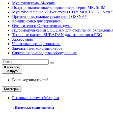
Мультисистемы M-серии
Полупромышленные кондиционеры серии MR. SLIM
Мультизональные VRF-системы CITY MULTY G7 "Next S
Приточно-вытяжные установки LOSSNAY
Кондиционер для серверной
Очистители и Осушители воздуха
Гидромодули серии ECODAN для отопления, охлаждени
Тепловые насосы ZUBADAN для отопления и ГВС
Аксесcуары
Частотные преобразователи
Запчасти для кондиционеров
Снятое с производства оборудование
0
товаров,
на
0руб.
Ваша корзина пуста!
Категории
Бытовые системы M-серии
↳
Настенные сплит-системы