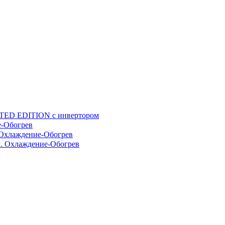
TED EDITION с инвертором
е-Обогрев
Охлаждение-Обогрев
. Охлаждение-Обогрев