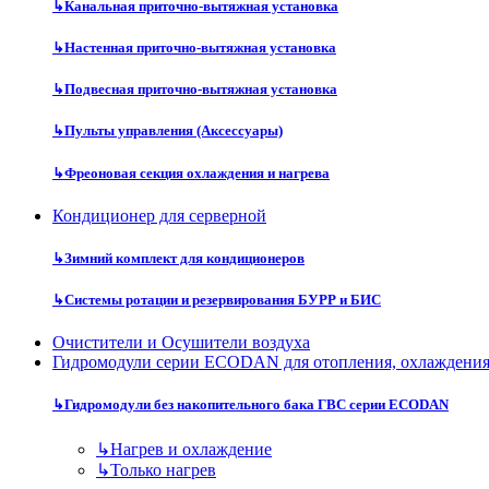
↳
Канальная приточно-вытяжная установка
↳
Настенная приточно-вытяжная установка
↳
Подвесная приточно-вытяжная установка
↳
Пульты управления (Аксессуары)
↳
Фреоновая секция охлаждения и нагрева
Кондиционер для серверной
↳
Зимний комплект для кондиционеров
↳
Системы ротации и резервирования БУРР и БИС
Очистители и Осушители воздуха
Гидромодули серии ECODAN для отопления, охлаждени
↳
Гидромодули без накопительного бака ГВС серии ECODAN
↳
Нагрев и охлаждение
↳
Только нагрев