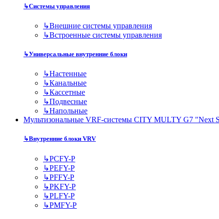
↳
Системы управления
↳
Внешние системы управления
↳
Встроенные системы управления
↳
Универсальные внутренние блоки
↳
Настенные
↳
Канальные
↳
Кассетные
↳
Подвесные
↳
Напольные
Мультизональные VRF-системы CITY MULTY G7 "Next S
↳
Внутренние блоки VRV
↳
PCFY-P
↳
PEFY-P
↳
PFFY-P
↳
PKFY-P
↳
PLFY-P
↳
PMFY-P