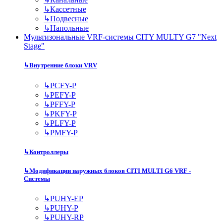
↳
Кассетные
↳
Подвесные
↳
Напольные
Мультизональные VRF-системы CITY MULTY G7 "Next
Stage"
↳
Внутренние блоки VRV
↳
PCFY-P
↳
PEFY-P
↳
PFFY-P
↳
PKFY-P
↳
PLFY-P
↳
PMFY-P
↳
Контроллеры
↳
Модификации наружных блоков CITI MULTI G6 VRF -
Системы
↳
PUHY-EP
↳
PUHY-P
↳
PUHY-RP