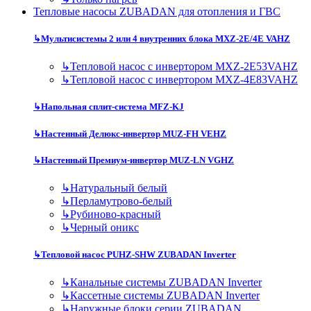
Тепловые насосы ZUBADAN для отопления и ГВС
↳
Мультисистемы 2 или 4 внутренних блока MXZ-2E/4E VAHZ
↳
Тепловой насос с инвертором MXZ-2E53VAHZ
↳
Тепловой насос с инвертором MXZ-4E83VAHZ
↳
Напольная сплит-система MFZ-KJ
↳
Настенный Делюкс-инвертор MUZ-FH VEHZ
↳
Настенный Премиум-инвертор MUZ-LN VGHZ
↳
Натуральный белый
↳
Перламутрово-белый
↳
Рубиново-красный
↳
Черный оникс
↳
Тепловой насос PUHZ-SHW ZUBADAN Inverter
↳
Канальные системы ZUBADAN Inverter
↳
Кассетные системы ZUBADAN Inverter
↳
Наружные блоки серии ZUBADAN