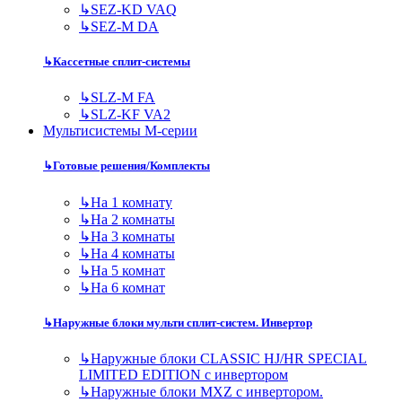
↳
SEZ-KD VAQ
↳
SEZ-M DA
↳
Кассетные сплит-системы
↳
SLZ-M FA
↳
SLZ-KF VA2
Мультисистемы M-серии
↳
Готовые решения/Комплекты
↳
На 1 комнату
↳
На 2 комнаты
↳
На 3 комнаты
↳
На 4 комнаты
↳
На 5 комнат
↳
На 6 комнат
↳
Наружные блоки мульти сплит-систем. Инвертор
↳
Наружные блоки CLASSIC HJ/HR SPECIAL
LIMITED EDITION с инвертором
↳
Наружные блоки MXZ с инвертором.