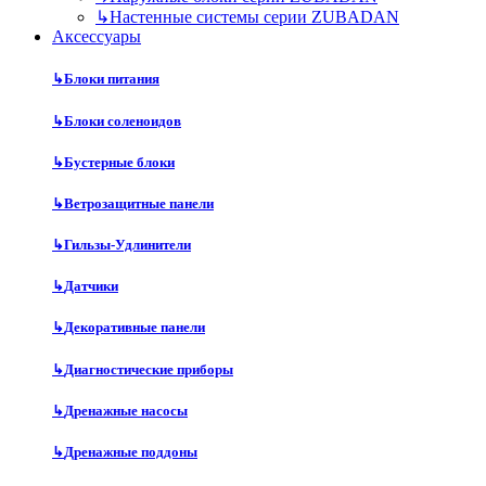
↳
Настенные системы серии ZUBADAN
Аксесcуары
↳
Блоки питания
↳
Блоки соленоидов
↳
Бустерные блоки
↳
Ветрозащитные панели
↳
Гильзы-Удлинители
↳
Датчики
↳
Декоративные панели
↳
Диагностические приборы
↳
Дренажные насосы
↳
Дренажные поддоны