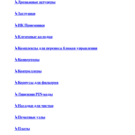
↳
Дренажные штуцеры
↳
Заглушки
↳
ИК Приемники
↳
Клеммные колодки
↳
Комплекты для переноса блоков управления
↳
Конверторы
↳
Контроллеры
↳
Корпусы для фильтров
↳
Лицензии PIN-коды
↳
Насадки для чистки
↳
Печатные узлы
↳
Платы