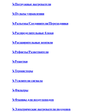
↳
Погружные нагреватели
↳
Пульты управления
↳
Разъемы/Соединители/Переходники
↳
Распределительные блоки
↳
Расширительные вентили
↳
Рефнеты/Разветвители
↳
Решетки
↳
Термисторы
↳
Усилители сигнала
↳
Фильтры
↳
Фланцы для воздуховодов
↳
Электрические нагреватели поддонов