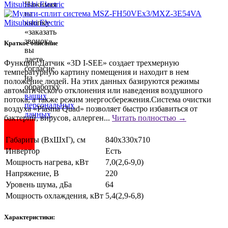
Нажимая
на
кнопку
«заказать
звонок»
Краткое описание
вы
даете
Функции:Датчик «3D I-SEE» создает трехмерную
согласие
температурную картину помещения и находит в нем
на
положение людей. На этих данных базируются режимы
обработку
автоматического отклонения или наведения воздушного
ваших
потока, а также режим энергосбережения.Система очистки
персональных
воздуха «Plasma Quad» позволяет быстро избавиться от
данных
.
бактерий, вирусов, аллерген...
Читать полностью →
Габариты (ВхШхГ), см
840х330х710
Инвертор
Есть
Мощность нагрева, кВт
7,0(2,6-9,0)
Напряжение, В
220
Уровень шума, дБа
64
Мощность охлаждения, кВт
5,4(2,9-6,8)
Характеристики: