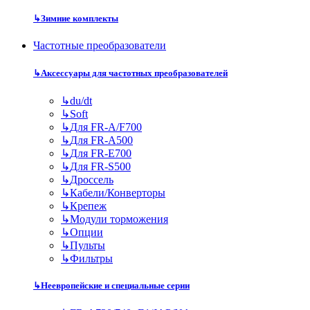
↳
Зимние комплекты
Частотные преобразователи
↳
Аксессуары для частотных преобразователей
↳
du/dt
↳
Soft
↳
Для FR-A/F700
↳
Для FR-A500
↳
Для FR-E700
↳
Для FR-S500
↳
Дроссель
↳
Кабели/Конверторы
↳
Крепеж
↳
Модули торможения
↳
Опции
↳
Пульты
↳
Фильтры
↳
Неевропейские и специальные серии