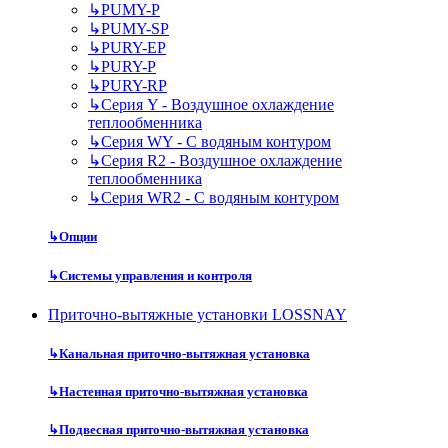
↳
PUMY-P
↳
PUMY-SP
↳
PURY-EP
↳
PURY-P
↳
PURY-RP
↳
Серия Y - Воздушное охлаждение
теплообменника
↳
Серия WY - С водяным контуром
↳
Серия R2 - Воздушное охлаждение
теплообменника
↳
Серия WR2 - С водяным контуром
↳
Опции
↳
Системы управления и контроля
Приточно-вытяжные установки LOSSNAY
↳
Канальная приточно-вытяжная установка
↳
Настенная приточно-вытяжная установка
↳
Подвесная приточно-вытяжная установка