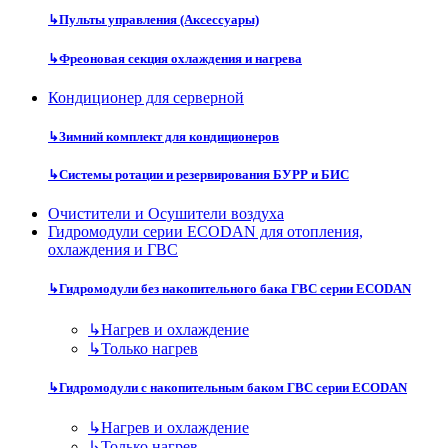
↳
Пульты управления (Аксессуары)
↳
Фреоновая секция охлаждения и нагрева
Кондиционер для серверной
↳
Зимний комплект для кондиционеров
↳
Системы ротации и резервирования БУРР и БИС
Очистители и Осушители воздуха
Гидромодули серии ECODAN для отопления,
охлаждения и ГВС
↳
Гидромодули без накопительного бака ГВС серии ECODAN
↳
Нагрев и охлаждение
↳
Только нагрев
↳
Гидромодули с накопительным баком ГВС серии ECODAN
↳
Нагрев и охлаждение
↳
Только нагрев