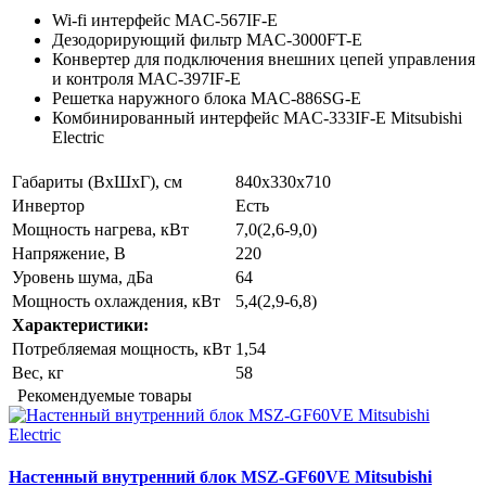
Wi-fi интерфейс MAC-567IF-E
Дезодорирующий фильтр MAC-3000FT-E
Конвертер для подключения внешних цепей управления
и контроля MAC-397IF-E
Решетка наружного блока MAC-886SG-E
Комбинированный интерфейс MAC-333IF-E Mitsubishi
Electric
Габариты (ВхШхГ), см
840х330х710
Инвертор
Есть
Мощность нагрева, кВт
7,0(2,6-9,0)
Напряжение, В
220
Уровень шума, дБа
64
Мощность охлаждения, кВт
5,4(2,9-6,8)
Характеристики:
Потребляемая мощность, кВт
1,54
Вес, кг
58
Рекомендуемые товары
Настенный внутренний блок MSZ-GF60VE Mitsubishi