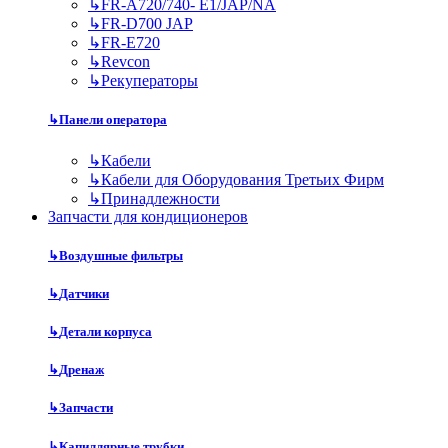
↳
FR-A720/740- E1/JAP/NA
↳
FR-D700 JAP
↳
FR-E720
↳
Revcon
↳
Рекуператоры
↳
Панели оператора
↳
Кабели
↳
Кабели для Оборудования Третьих Фирм
↳
Принадлежности
Запчасти для кондиционеров
↳
Воздушные фильтры
↳
Датчики
↳
Детали корпуса
↳
Дренаж
↳
Запчасти
↳
Капиллярные трубки