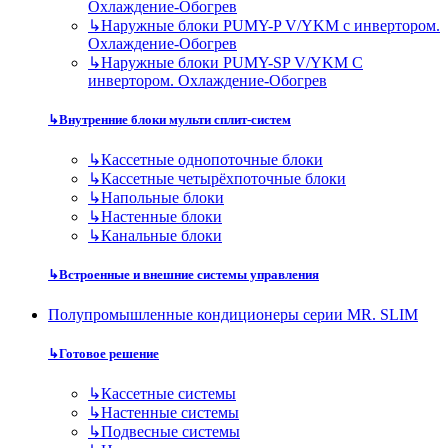
Охлаждение-Обогрев
↳
Наружные блоки PUMY-P V/YKM с инвертором.
Охлаждение-Обогрев
↳
Наружные блоки PUMY-SP V/YKM С
инвертором. Охлаждение-Обогрев
↳
Внутренние блоки мульти сплит-систем
↳
Кассетные однопоточные блоки
↳
Кассетные четырёхпоточные блоки
↳
Напольные блоки
↳
Настенные блоки
↳
Канальные блоки
↳
Встроенные и внешние системы управления
Полупромышленные кондиционеры серии MR. SLIM
↳
Готовое решение
↳
Кассетные системы
↳
Настенные системы
↳
Подвесные системы