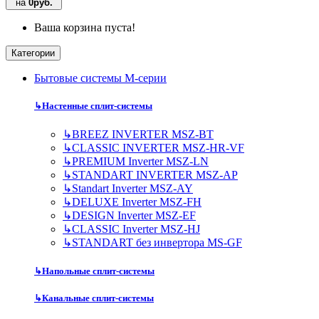
на
0руб.
Ваша корзина пуста!
Категории
Бытовые системы M-серии
↳
Настенные сплит-системы
↳
BREEZ INVERTER MSZ-BT
↳
CLASSIC INVERTER MSZ-HR-VF
↳
PREMIUM Inverter MSZ-LN
↳
STANDART INVERTER MSZ-AP
↳
Standart Inverter MSZ-AY
↳
DELUXE Inverter MSZ-FH
↳
DESIGN Inverter MSZ-EF
↳
CLASSIC Inverter MSZ-HJ
↳
STANDART без инвертора MS-GF
↳
Напольные сплит-системы
↳
Канальные сплит-системы