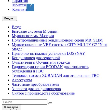
Гарантия
Монтаж
Контакты
Везде
Везде
Бытовые системы M-серии
Мультисистемы M-серии
Полупромышленные кондиционеры серии MR. SLIM
Мультизональные VRF-системы CITY MULTY G7 "Next
Stage"
Приточно-вытяжные установки LOSSNAY
Кондиционер для серверной
Очистители и Осушители воздуха
Гидромодули серии ECODAN для отопления,
охлаждения и ГВС
Тепловые насосы ZUBADAN для отопления и ГВС
Аксесcуары
Частотные преобразователи
Запчасти для кондиционеров
Снятое с производства оборудование
0
товаров,