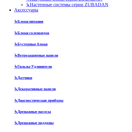
↳
Настенные системы серии ZUBADAN
Аксесcуары
↳
Блоки питания
↳
Блоки соленоидов
↳
Бустерные блоки
↳
Ветрозащитные панели
↳
Гильзы-Удлинители
↳
Датчики
↳
Декоративные панели
↳
Диагностические приборы
↳
Дренажные насосы
↳
Дренажные поддоны