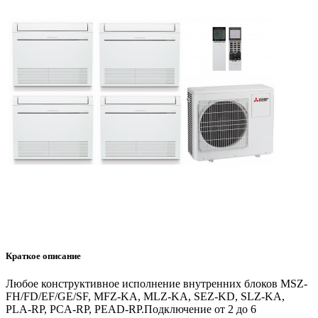
Нажимая
на
кнопку
«заказать
звонок»
вы
даете
согласие
на
обработку
ваших
персональных
данных
.
Краткое описание
Любое конструктивное исполнение внутренних блоков MSZ-
FH/FD/EF/GE/SF, MFZ-KA, MLZ-KA, SEZ-KD, SLZ-KA,
PLA-RP, PCA-RP, PEAD-RP.Подключение от 2 до 6