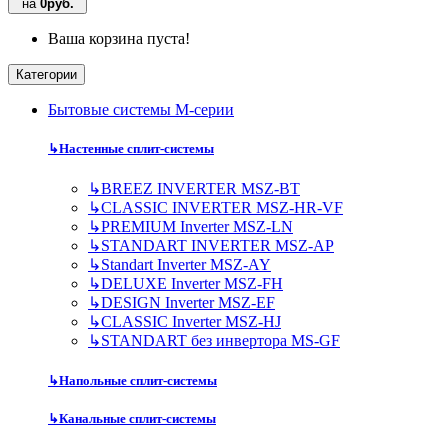
на
0руб.
Ваша корзина пуста!
Категории
Бытовые системы M-серии
↳
Настенные сплит-системы
↳
BREEZ INVERTER MSZ-BT
↳
CLASSIC INVERTER MSZ-HR-VF
↳
PREMIUM Inverter MSZ-LN
↳
STANDART INVERTER MSZ-AP
↳
Standart Inverter MSZ-AY
↳
DELUXE Inverter MSZ-FH
↳
DESIGN Inverter MSZ-EF
↳
CLASSIC Inverter MSZ-HJ
↳
STANDART без инвертора MS-GF
↳
Напольные сплит-системы
↳
Канальные сплит-системы