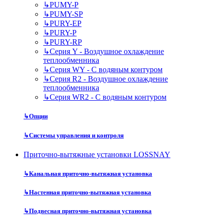
↳
PUMY-P
↳
PUMY-SP
↳
PURY-EP
↳
PURY-P
↳
PURY-RP
↳
Серия Y - Воздушное охлаждение
теплообменника
↳
Серия WY - С водяным контуром
↳
Серия R2 - Воздушное охлаждение
теплообменника
↳
Серия WR2 - С водяным контуром
↳
Опции
↳
Системы управления и контроля
Приточно-вытяжные установки LOSSNAY
↳
Канальная приточно-вытяжная установка
↳
Настенная приточно-вытяжная установка
↳
Подвесная приточно-вытяжная установка