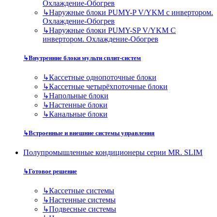
Охлаждение-Обогрев
↳
Наружные блоки PUMY-P V/YKM с инвертором.
Охлаждение-Обогрев
↳
Наружные блоки PUMY-SP V/YKM С
инвертором. Охлаждение-Обогрев
↳
Внутренние блоки мульти сплит-систем
↳
Кассетные однопоточные блоки
↳
Кассетные четырёхпоточные блоки
↳
Напольные блоки
↳
Настенные блоки
↳
Канальные блоки
↳
Встроенные и внешние системы управления
Полупромышленные кондиционеры серии MR. SLIM
↳
Готовое решение
↳
Кассетные системы
↳
Настенные системы
↳
Подвесные системы