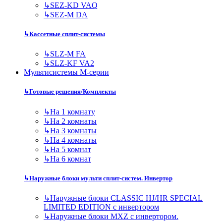
↳
SEZ-KD VAQ
↳
SEZ-M DA
↳
Кассетные сплит-системы
↳
SLZ-M FA
↳
SLZ-KF VA2
Мультисистемы M-серии
↳
Готовые решения/Комплекты
↳
На 1 комнату
↳
На 2 комнаты
↳
На 3 комнаты
↳
На 4 комнаты
↳
На 5 комнат
↳
На 6 комнат
↳
Наружные блоки мульти сплит-систем. Инвертор
↳
Наружные блоки CLASSIC HJ/HR SPECIAL
LIMITED EDITION с инвертором
↳
Наружные блоки MXZ с инвертором.