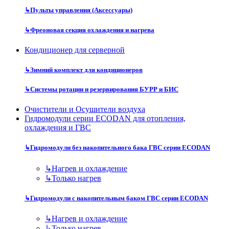
↳
Пульты управления (Аксессуары)
↳
Фреоновая секция охлаждения и нагрева
Кондиционер для серверной
↳
Зимний комплект для кондиционеров
↳
Системы ротации и резервирования БУРР и БИС
Очистители и Осушители воздуха
Гидромодули серии ECODAN для отопления,
охлаждения и ГВС
↳
Гидромодули без накопительного бака ГВС серии ECODAN
↳
Нагрев и охлаждение
↳
Только нагрев
↳
Гидромодули с накопительным баком ГВС серии ECODAN
↳
Нагрев и охлаждение
↳
Только нагрев