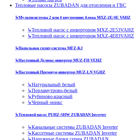
Тепловые насосы ZUBADAN для отопления и ГВС
↳
Мультисистемы 2 или 4 внутренних блока MXZ-2E/4E VAHZ
↳
Тепловой насос с инвертором MXZ-2E53VAHZ
↳
Тепловой насос с инвертором MXZ-4E83VAHZ
↳
Напольная сплит-система MFZ-KJ
↳
Настенный Делюкс-инвертор MUZ-FH VEHZ
↳
Настенный Премиум-инвертор MUZ-LN VGHZ
↳
Натуральный белый
↳
Перламутрово-белый
↳
Рубиново-красный
↳
Черный оникс
↳
Тепловой насос PUHZ-SHW ZUBADAN Inverter
↳
Канальные системы ZUBADAN Inverter
↳
Кассетные системы ZUBADAN Inverter
↳
Наружные блоки серии ZUBADAN