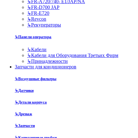
↳
FR-A720/740- E1/JAP/NA
↳
FR-D700 JAP
↳
FR-E720
↳
Revcon
↳
Рекуператоры
↳
Панели оператора
↳
Кабели
↳
Кабели для Оборудования Третьих Фирм
↳
Принадлежности
Запчасти для кондиционеров
↳
Воздушные фильтры
↳
Датчики
↳
Детали корпуса
↳
Дренаж
↳
Запчасти
↳
Капиллярные трубки