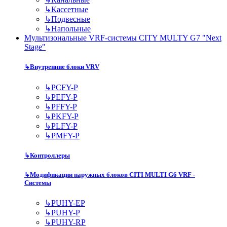
↳
Кассетные
↳
Подвесные
↳
Напольные
Мультизональные VRF-системы CITY MULTY G7 "Next
Stage"
↳
Внутренние блоки VRV
↳
PCFY-P
↳
PEFY-P
↳
PFFY-P
↳
PKFY-P
↳
PLFY-P
↳
PMFY-P
↳
Контроллеры
↳
Модификации наружных блоков CITI MULTI G6 VRF -
Системы
↳
PUHY-EP
↳
PUHY-P
↳
PUHY-RP