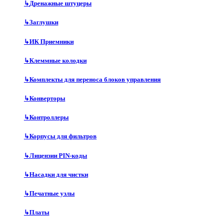
↳
Дренажные штуцеры
↳
Заглушки
↳
ИК Приемники
↳
Клеммные колодки
↳
Комплекты для переноса блоков управления
↳
Конверторы
↳
Контроллеры
↳
Корпусы для фильтров
↳
Лицензии PIN-коды
↳
Насадки для чистки
↳
Печатные узлы
↳
Платы