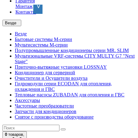
Гарантия
Монтаж
Контакты
Везде
Везде
Бытовые системы M-серии
Мультисистемы M-серии
Полупромышленные кондиционеры серии MR. SLIM
Мультизональные VRF-системы CITY MULTY G7 "Next
Stage"
Приточно-вытяжные установки LOSSNAY
Кондиционер для серверной
Очистители и Осушители воздуха
Гидромодули серии ECODAN для отопления,
охлаждения и ГВС
Тепловые насосы ZUBADAN для отопления и ГВС
Аксесcуары
Частотные преобразователи
Запчасти для кондиционеров
Снятое с производства оборудование
0
товаров,