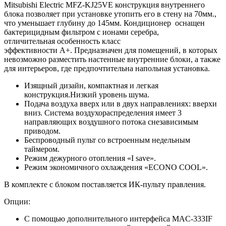
M
itsubishi Electric MFZ-KJ25VE конструкция внутреннего
блока позволяет при установке утопить его в стену на 70мм.,
что уменьшает глубину до 145мм. Кондиционер оснащен
бактерицидным фильтром с ионами серебра,
отличительная особенность класс
эффективности А+.
Предназначен для помещений, в которых
невозможно разместить настенные внутренние блоки, а также
для интерьеров, где предпочтительна напольная установка.
Изящный дизайн, компактная и легкая
конструкция.Низкий уровень шума.
Подача воздуха вверх или в двух направлениях: вверхи
вниз. Система воздухораспределения имеет 3
направляющих воздушного потока снезависимым
приводом.
Беспроводный пульт со встроенным недельным
таймером.
Режим дежурного отопления «I save».
Режим экономичного охлаждения «ECONO COOL».
В комплекте с блоком поставляется ИК-пульту правления.
Опции:
С помощью дополнительного интерфейса MAC-333IF