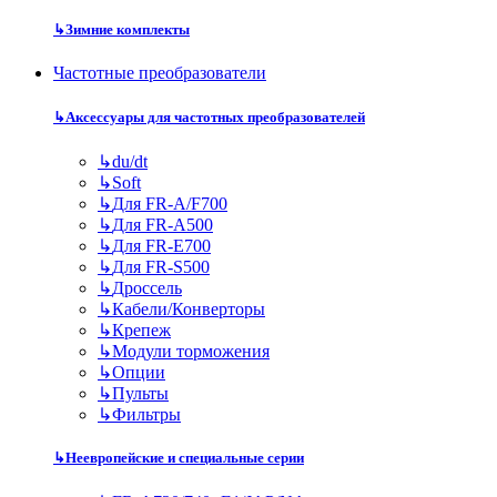
↳
Зимние комплекты
Частотные преобразователи
↳
Аксессуары для частотных преобразователей
↳
du/dt
↳
Soft
↳
Для FR-A/F700
↳
Для FR-A500
↳
Для FR-E700
↳
Для FR-S500
↳
Дроссель
↳
Кабели/Конверторы
↳
Крепеж
↳
Модули торможения
↳
Опции
↳
Пульты
↳
Фильтры
↳
Неевропейские и специальные серии