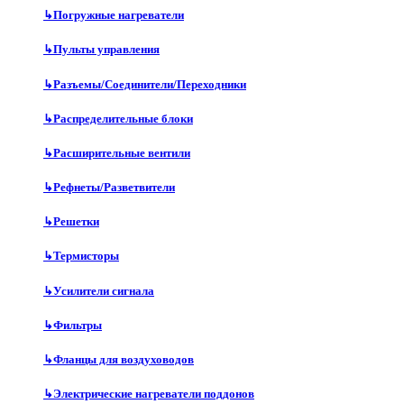
↳
Погружные нагреватели
↳
Пульты управления
↳
Разъемы/Соединители/Переходники
↳
Распределительные блоки
↳
Расширительные вентили
↳
Рефнеты/Разветвители
↳
Решетки
↳
Термисторы
↳
Усилители сигнала
↳
Фильтры
↳
Фланцы для воздуховодов
↳
Электрические нагреватели поддонов