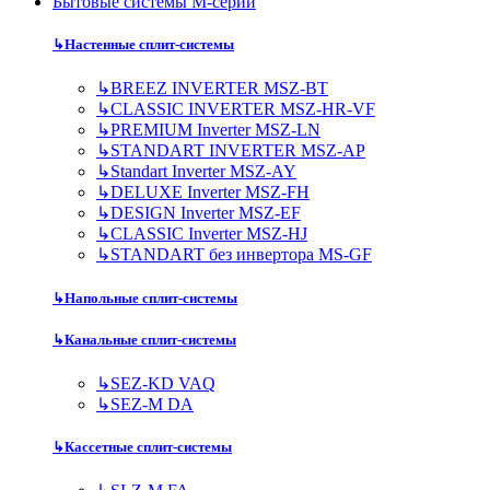
Бытовые системы M-серии
↳
Настенные сплит-системы
↳
BREEZ INVERTER MSZ-BT
↳
CLASSIC INVERTER MSZ-HR-VF
↳
PREMIUM Inverter MSZ-LN
↳
STANDART INVERTER MSZ-AP
↳
Standart Inverter MSZ-AY
↳
DELUXE Inverter MSZ-FH
↳
DESIGN Inverter MSZ-EF
↳
CLASSIC Inverter MSZ-HJ
↳
STANDART без инвертора MS-GF
↳
Напольные сплит-системы
↳
Канальные сплит-системы
↳
SEZ-KD VAQ
↳
SEZ-M DA
↳
Кассетные сплит-системы