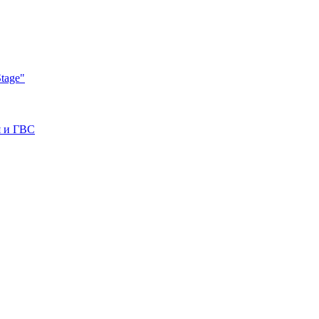
tage"
я и ГВС