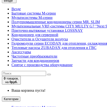
Везде
Везде
Бытовые системы M-серии
Мультисистемы M-серии
Полупромышленные кондиционеры серии MR. SLIM
Мультизональные VRF-системы CITY MULTY G7 "Next S
Приточно-вытяжные установки LOSSNAY
Кондиционер для серверной
Очистители и Осушители воздуха
Гидромодули серии ECODAN для отопления, охлаждени
Тепловые насосы ZUBADAN для отопления и ГВС
Аксесcуары
Частотные преобразователи
Запчасти для кондиционеров
Снятое с производства оборудование
0
товаров,
на
0руб.
Ваша корзина пуста!
Категории