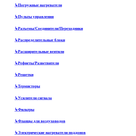
↳
Погружные нагреватели
↳
Пульты управления
↳
Разъемы/Соединители/Переходники
↳
Распределительные блоки
↳
Расширительные вентили
↳
Рефнеты/Разветвители
↳
Решетки
↳
Термисторы
↳
Усилители сигнала
↳
Фильтры
↳
Фланцы для воздуховодов
↳
Электрические нагреватели поддонов