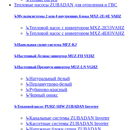
Тепловые насосы ZUBADAN для отопления и ГВС
↳
Мультисистемы 2 или 4 внутренних блока MXZ-2E/4E VAHZ
↳
Тепловой насос с инвертором MXZ-2E53VAHZ
↳
Тепловой насос с инвертором MXZ-4E83VAHZ
↳
Напольная сплит-система MFZ-KJ
↳
Настенный Делюкс-инвертор MUZ-FH VEHZ
↳
Настенный Премиум-инвертор MUZ-LN VGHZ
↳
Натуральный белый
↳
Перламутрово-белый
↳
Рубиново-красный
↳
Черный оникс
↳
Тепловой насос PUHZ-SHW ZUBADAN Inverter
↳
Канальные системы ZUBADAN Inverter
↳
Кассетные системы ZUBADAN Inverter
↳
Наружные блоки серии ZUBADAN