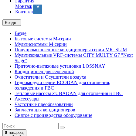
Гарантия
Монтаж
Контакты
Везде
Везде
Бытовые системы M-серии
Мультисистемы M-серии
Полупромышленные кондиционеры серии MR. SLIM
Мультизональные VRF-системы CITY MULTY G7 "Next
Stage"
Приточно-вытяжные установки LOSSNAY
Кондиционер для серверной
Очистители и Осушители воздуха
Гидромодули серии ECODAN для отопления,
охлаждения и ГВС
Тепловые насосы ZUBADAN для отопления и ГВС
Аксесcуары
Частотные преобразователи
Запчасти для кондиционеров
Снятое с производства оборудование
0
товаров,