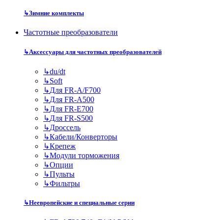
↳
Зимние комплекты
Частотные преобразователи
↳
Аксессуары для частотных преобразователей
↳
du/dt
↳
Soft
↳
Для FR-A/F700
↳
Для FR-A500
↳
Для FR-E700
↳
Для FR-S500
↳
Дроссель
↳
Кабели/Конверторы
↳
Крепеж
↳
Модули торможения
↳
Опции
↳
Пульты
↳
Фильтры
↳
Неевропейские и специальные серии