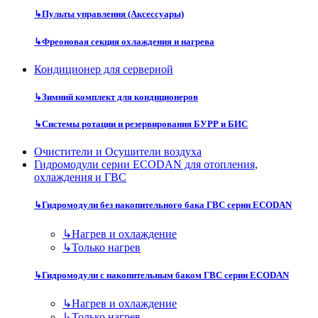
↳
Пульты управления (Аксессуары)
↳
Фреоновая секция охлаждения и нагрева
Кондиционер для серверной
↳
Зимний комплект для кондиционеров
↳
Системы ротации и резервирования БУРР и БИС
Очистители и Осушители воздуха
Гидромодули серии ECODAN для отопления,
охлаждения и ГВС
↳
Гидромодули без накопительного бака ГВС серии ECODAN
↳
Нагрев и охлаждение
↳
Только нагрев
↳
Гидромодули с накопительным баком ГВС серии ECODAN
↳
Нагрев и охлаждение
↳
Только нагрев