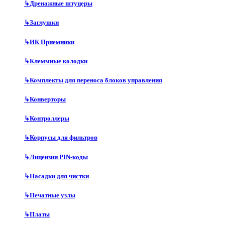
↳
Дренажные штуцеры
↳
Заглушки
↳
ИК Приемники
↳
Клеммные колодки
↳
Комплекты для переноса блоков управления
↳
Конверторы
↳
Контроллеры
↳
Корпусы для фильтров
↳
Лицензии PIN-коды
↳
Насадки для чистки
↳
Печатные узлы
↳
Платы