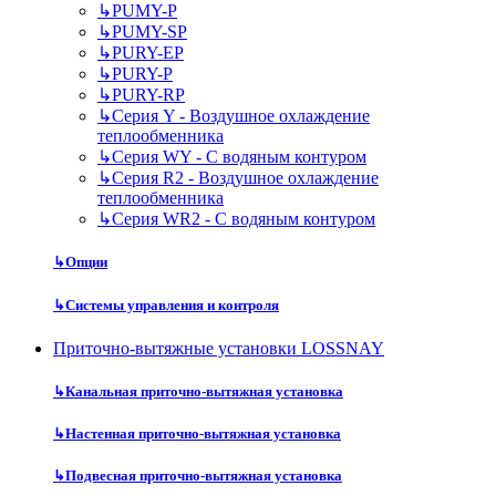
↳
PUMY-P
↳
PUMY-SP
↳
PURY-EP
↳
PURY-P
↳
PURY-RP
↳
Серия Y - Воздушное охлаждение
теплообменника
↳
Серия WY - С водяным контуром
↳
Серия R2 - Воздушное охлаждение
теплообменника
↳
Серия WR2 - С водяным контуром
↳
Опции
↳
Системы управления и контроля
Приточно-вытяжные установки LOSSNAY
↳
Канальная приточно-вытяжная установка
↳
Настенная приточно-вытяжная установка
↳
Подвесная приточно-вытяжная установка