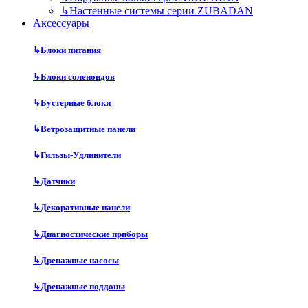
↳
Настенные системы серии ZUBADAN
Аксесcуары
↳
Блоки питания
↳
Блоки соленоидов
↳
Бустерные блоки
↳
Ветрозащитные панели
↳
Гильзы-Удлинители
↳
Датчики
↳
Декоративные панели
↳
Диагностические приборы
↳
Дренажные насосы
↳
Дренажные поддоны