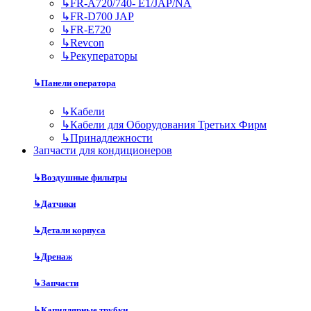
↳
FR-A720/740- E1/JAP/NA
↳
FR-D700 JAP
↳
FR-E720
↳
Revcon
↳
Рекуператоры
↳
Панели оператора
↳
Кабели
↳
Кабели для Оборудования Третьих Фирм
↳
Принадлежности
Запчасти для кондиционеров
↳
Воздушные фильтры
↳
Датчики
↳
Детали корпуса
↳
Дренаж
↳
Запчасти
↳
Капиллярные трубки