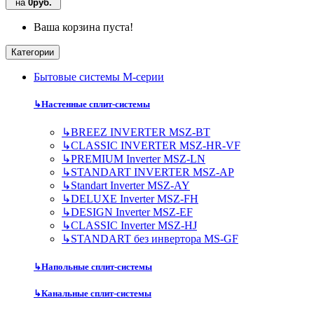
на
0руб.
Ваша корзина пуста!
Категории
Бытовые системы M-серии
↳
Настенные сплит-системы
↳
BREEZ INVERTER MSZ-BT
↳
CLASSIC INVERTER MSZ-HR-VF
↳
PREMIUM Inverter MSZ-LN
↳
STANDART INVERTER MSZ-AP
↳
Standart Inverter MSZ-AY
↳
DELUXE Inverter MSZ-FH
↳
DESIGN Inverter MSZ-EF
↳
CLASSIC Inverter MSZ-HJ
↳
STANDART без инвертора MS-GF
↳
Напольные сплит-системы
↳
Канальные сплит-системы