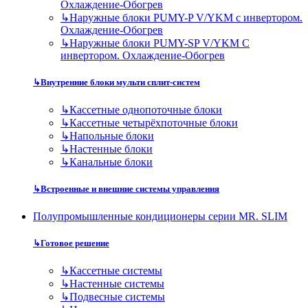
Охлаждение-Обогрев
↳
Наружные блоки PUMY-P V/YKM с инвертором.
Охлаждение-Обогрев
↳
Наружные блоки PUMY-SP V/YKM С
инвертором. Охлаждение-Обогрев
↳
Внутренние блоки мульти сплит-систем
↳
Кассетные однопоточные блоки
↳
Кассетные четырёхпоточные блоки
↳
Напольные блоки
↳
Настенные блоки
↳
Канальные блоки
↳
Встроенные и внешние системы управления
Полупромышленные кондиционеры серии MR. SLIM
↳
Готовое решение
↳
Кассетные системы
↳
Настенные системы
↳
Подвесные системы