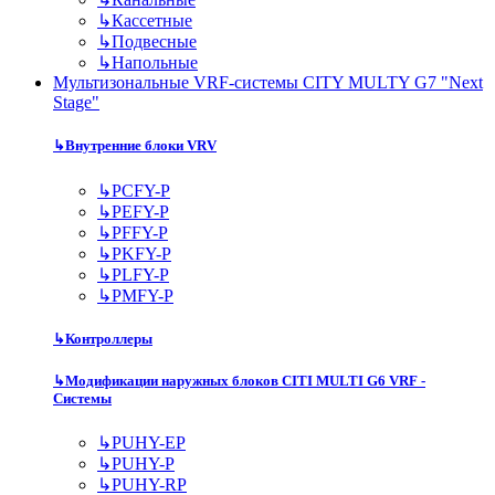
↳
Кассетные
↳
Подвесные
↳
Напольные
Мультизональные VRF-системы CITY MULTY G7 "Next
Stage"
↳
Внутренние блоки VRV
↳
PCFY-P
↳
PEFY-P
↳
PFFY-P
↳
PKFY-P
↳
PLFY-P
↳
PMFY-P
↳
Контроллеры
↳
Модификации наружных блоков CITI MULTI G6 VRF -
Системы
↳
PUHY-EP
↳
PUHY-P
↳
PUHY-RP