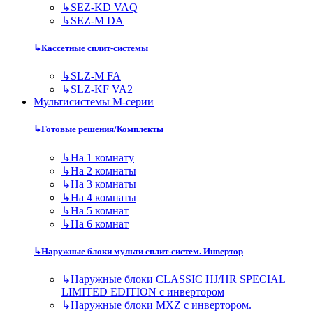
↳
SEZ-KD VAQ
↳
SEZ-M DA
↳
Кассетные сплит-системы
↳
SLZ-M FA
↳
SLZ-KF VA2
Мультисистемы M-серии
↳
Готовые решения/Комплекты
↳
На 1 комнату
↳
На 2 комнаты
↳
На 3 комнаты
↳
На 4 комнаты
↳
На 5 комнат
↳
На 6 комнат
↳
Наружные блоки мульти сплит-систем. Инвертор
↳
Наружные блоки CLASSIC HJ/HR SPECIAL
LIMITED EDITION с инвертором
↳
Наружные блоки MXZ с инвертором.