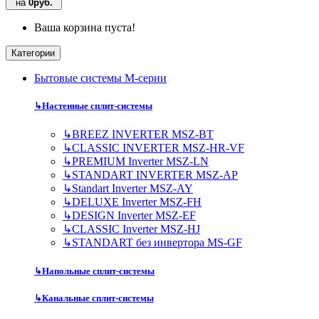
на
0руб.
Ваша корзина пуста!
Категории
Бытовые системы M-серии
↳
Настенные сплит-системы
↳
BREEZ INVERTER MSZ-BT
↳
CLASSIC INVERTER MSZ-HR-VF
↳
PREMIUM Inverter MSZ-LN
↳
STANDART INVERTER MSZ-AP
↳
Standart Inverter MSZ-AY
↳
DELUXE Inverter MSZ-FH
↳
DESIGN Inverter MSZ-EF
↳
CLASSIC Inverter MSZ-HJ
↳
STANDART без инвертора MS-GF
↳
Напольные сплит-системы
↳
Канальные сплит-системы