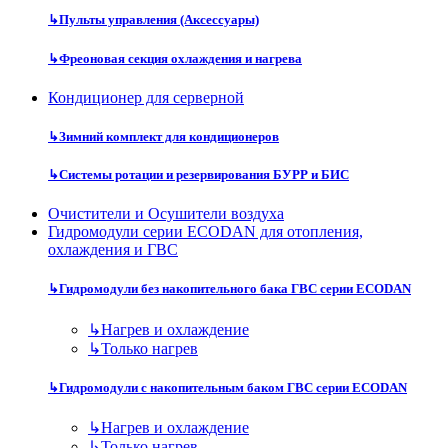
↳
Пульты управления (Аксессуары)
↳
Фреоновая секция охлаждения и нагрева
Кондиционер для серверной
↳
Зимний комплект для кондиционеров
↳
Системы ротации и резервирования БУРР и БИС
Очистители и Осушители воздуха
Гидромодули серии ECODAN для отопления,
охлаждения и ГВС
↳
Гидромодули без накопительного бака ГВС серии ECODAN
↳
Нагрев и охлаждение
↳
Только нагрев
↳
Гидромодули с накопительным баком ГВС серии ECODAN
↳
Нагрев и охлаждение
↳
Только нагрев