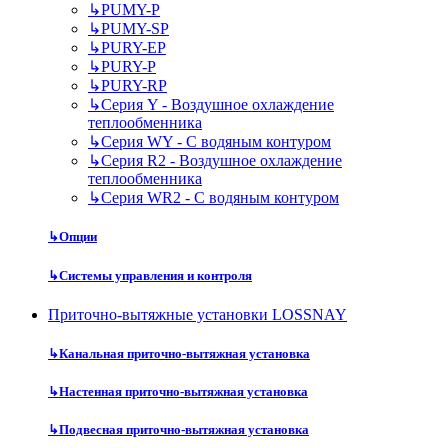
↳
PUMY-P
↳
PUMY-SP
↳
PURY-EP
↳
PURY-P
↳
PURY-RP
↳
Серия Y - Воздушное охлаждение
теплообменника
↳
Серия WY - С водяным контуром
↳
Серия R2 - Воздушное охлаждение
теплообменника
↳
Серия WR2 - С водяным контуром
↳
Опции
↳
Системы управления и контроля
Приточно-вытяжные установки LOSSNAY
↳
Канальная приточно-вытяжная установка
↳
Настенная приточно-вытяжная установка
↳
Подвесная приточно-вытяжная установка