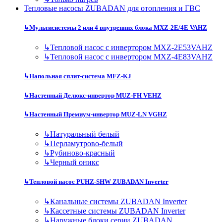
Тепловые насосы ZUBADAN для отопления и ГВС
↳
Мультисистемы 2 или 4 внутренних блока MXZ-2E/4E VAHZ
↳
Тепловой насос с инвертором MXZ-2E53VAHZ
↳
Тепловой насос с инвертором MXZ-4E83VAHZ
↳
Напольная сплит-система MFZ-KJ
↳
Настенный Делюкс-инвертор MUZ-FH VEHZ
↳
Настенный Премиум-инвертор MUZ-LN VGHZ
↳
Натуральный белый
↳
Перламутрово-белый
↳
Рубиново-красный
↳
Черный оникс
↳
Тепловой насос PUHZ-SHW ZUBADAN Inverter
↳
Канальные системы ZUBADAN Inverter
↳
Кассетные системы ZUBADAN Inverter
↳
Наружные блоки серии ZUBADAN