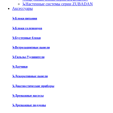
↳
Настенные системы серии ZUBADAN
Аксесcуары
↳
Блоки питания
↳
Блоки соленоидов
↳
Бустерные блоки
↳
Ветрозащитные панели
↳
Гильзы-Удлинители
↳
Датчики
↳
Декоративные панели
↳
Диагностические приборы
↳
Дренажные насосы
↳
Дренажные поддоны