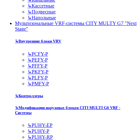
↳
Кассетные
↳
Подвесные
↳
Напольные
Мультизональные VRF-системы CITY MULTY G7 "Next
Stage"
↳
Внутренние блоки VRV
↳
PCFY-P
↳
PEFY-P
↳
PFFY-P
↳
PKFY-P
↳
PLFY-P
↳
PMFY-P
↳
Контроллеры
↳
Модификации наружных блоков CITI MULTI G6 VRF -
Системы
↳
PUHY-EP
↳
PUHY-P
↳
PUHY-RP