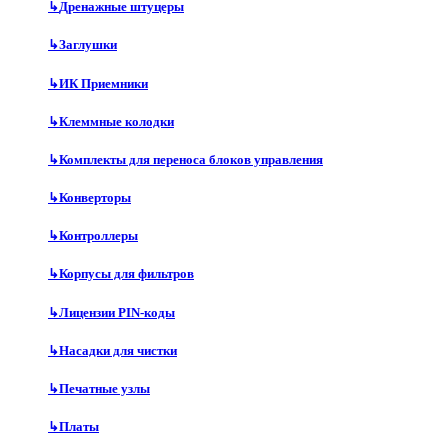
↳
Дренажные штуцеры
↳
Заглушки
↳
ИК Приемники
↳
Клеммные колодки
↳
Комплекты для переноса блоков управления
↳
Конверторы
↳
Контроллеры
↳
Корпусы для фильтров
↳
Лицензии PIN-коды
↳
Насадки для чистки
↳
Печатные узлы
↳
Платы