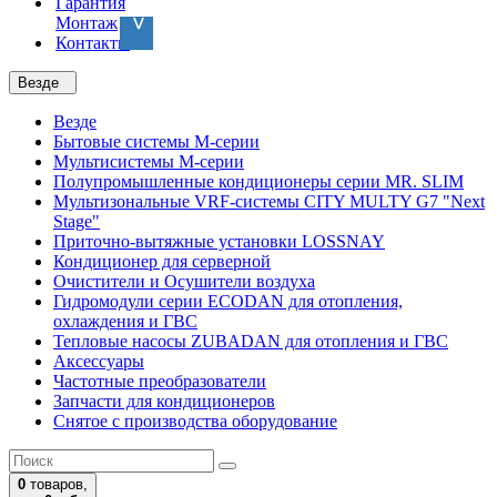
Гарантия
Монтаж
Контакты
Везде
Везде
Бытовые системы M-серии
Мультисистемы M-серии
Полупромышленные кондиционеры серии MR. SLIM
Мультизональные VRF-системы CITY MULTY G7 "Next
Stage"
Приточно-вытяжные установки LOSSNAY
Кондиционер для серверной
Очистители и Осушители воздуха
Гидромодули серии ECODAN для отопления,
охлаждения и ГВС
Тепловые насосы ZUBADAN для отопления и ГВС
Аксесcуары
Частотные преобразователи
Запчасти для кондиционеров
Снятое с производства оборудование
0
товаров,