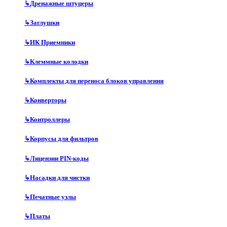
↳
Дренажные штуцеры
↳
Заглушки
↳
ИК Приемники
↳
Клеммные колодки
↳
Комплекты для переноса блоков управления
↳
Конверторы
↳
Контроллеры
↳
Корпусы для фильтров
↳
Лицензии PIN-коды
↳
Насадки для чистки
↳
Печатные узлы
↳
Платы