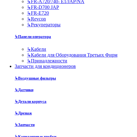
↳
FR-A720/740- E1/JAP/NA
↳
FR-D700 JAP
↳
FR-E720
↳
Revcon
↳
Рекуператоры
↳
Панели оператора
↳
Кабели
↳
Кабели для Оборудования Третьих Фирм
↳
Принадлежности
Запчасти для кондиционеров
↳
Воздушные фильтры
↳
Датчики
↳
Детали корпуса
↳
Дренаж
↳
Запчасти
↳
Капиллярные трубки