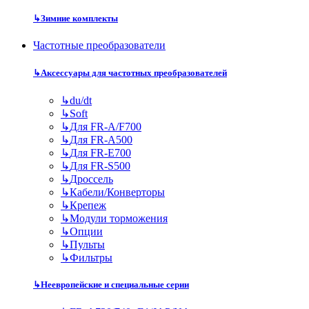
↳
Зимние комплекты
Частотные преобразователи
↳
Аксессуары для частотных преобразователей
↳
du/dt
↳
Soft
↳
Для FR-A/F700
↳
Для FR-A500
↳
Для FR-E700
↳
Для FR-S500
↳
Дроссель
↳
Кабели/Конверторы
↳
Крепеж
↳
Модули торможения
↳
Опции
↳
Пульты
↳
Фильтры
↳
Неевропейские и специальные серии