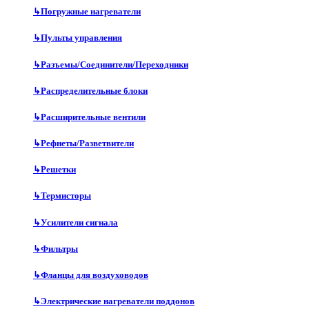
↳
Погружные нагреватели
↳
Пульты управления
↳
Разъемы/Соединители/Переходники
↳
Распределительные блоки
↳
Расширительные вентили
↳
Рефнеты/Разветвители
↳
Решетки
↳
Термисторы
↳
Усилители сигнала
↳
Фильтры
↳
Фланцы для воздуховодов
↳
Электрические нагреватели поддонов