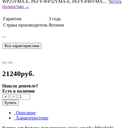
WP25VMA-E, PEFY-WP32VMA-E, PEFY-P40VMA....
Читать
полностью →
Гарантия
3 года
Страна производитель
Япония
...
Все характеристики
21240руб.
Нашли дешевле?
Есть в наличии
+
−
Купить
Описание
Характеристики
Корпус для фильтра повышенного срока службы Mitsubishi