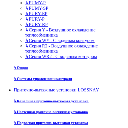
↳
PUMY-P
↳
PUMY-SP
↳
PURY-EP
↳
PURY-P
↳
PURY-RP
↳
Серия Y - Воздушное охлаждение
теплообменника
↳
Серия WY - С водяным контуром
↳
Серия R2 - Воздушное охлаждение
теплообменника
↳
Серия WR2 - С водяным контуром
↳
Опции
↳
Системы управления и контроля
Приточно-вытяжные установки LOSSNAY
↳
Канальная приточно-вытяжная установка
↳
Настенная приточно-вытяжная установка
↳
Подвесная приточно-вытяжная установка