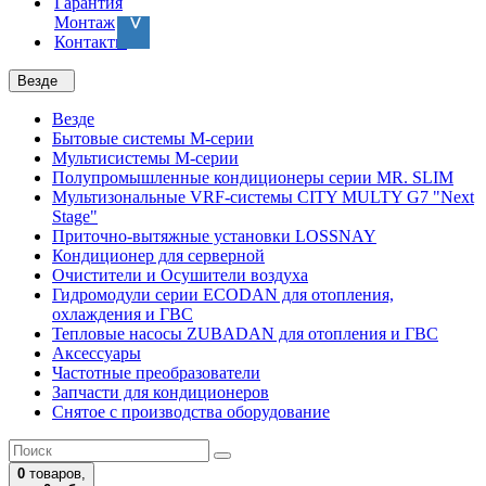
Гарантия
Монтаж
Контакты
Везде
Везде
Бытовые системы M-серии
Мультисистемы M-серии
Полупромышленные кондиционеры серии MR. SLIM
Мультизональные VRF-системы CITY MULTY G7 "Next
Stage"
Приточно-вытяжные установки LOSSNAY
Кондиционер для серверной
Очистители и Осушители воздуха
Гидромодули серии ECODAN для отопления,
охлаждения и ГВС
Тепловые насосы ZUBADAN для отопления и ГВС
Аксесcуары
Частотные преобразователи
Запчасти для кондиционеров
Снятое с производства оборудование
0
товаров,