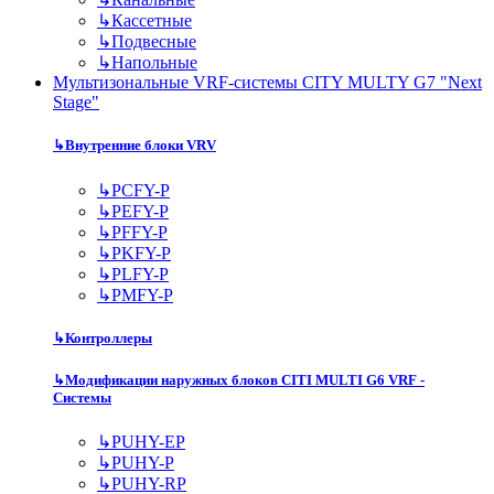
↳
Кассетные
↳
Подвесные
↳
Напольные
Мультизональные VRF-системы CITY MULTY G7 "Next
Stage"
↳
Внутренние блоки VRV
↳
PCFY-P
↳
PEFY-P
↳
PFFY-P
↳
PKFY-P
↳
PLFY-P
↳
PMFY-P
↳
Контроллеры
↳
Модификации наружных блоков CITI MULTI G6 VRF -
Системы
↳
PUHY-EP
↳
PUHY-P
↳
PUHY-RP