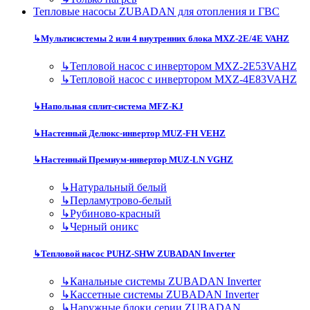
Тепловые насосы ZUBADAN для отопления и ГВС
↳
Мультисистемы 2 или 4 внутренних блока MXZ-2E/4E VAHZ
↳
Тепловой насос с инвертором MXZ-2E53VAHZ
↳
Тепловой насос с инвертором MXZ-4E83VAHZ
↳
Напольная сплит-система MFZ-KJ
↳
Настенный Делюкс-инвертор MUZ-FH VEHZ
↳
Настенный Премиум-инвертор MUZ-LN VGHZ
↳
Натуральный белый
↳
Перламутрово-белый
↳
Рубиново-красный
↳
Черный оникс
↳
Тепловой насос PUHZ-SHW ZUBADAN Inverter
↳
Канальные системы ZUBADAN Inverter
↳
Кассетные системы ZUBADAN Inverter
↳
Наружные блоки серии ZUBADAN