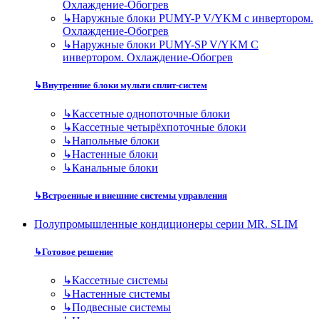
Охлаждение-Обогрев
↳
Наружные блоки PUMY-P V/YKM с инвертором.
Охлаждение-Обогрев
↳
Наружные блоки PUMY-SP V/YKM С
инвертором. Охлаждение-Обогрев
↳
Внутренние блоки мульти сплит-систем
↳
Кассетные однопоточные блоки
↳
Кассетные четырёхпоточные блоки
↳
Напольные блоки
↳
Настенные блоки
↳
Канальные блоки
↳
Встроенные и внешние системы управления
Полупромышленные кондиционеры серии MR. SLIM
↳
Готовое решение
↳
Кассетные системы
↳
Настенные системы
↳
Подвесные системы