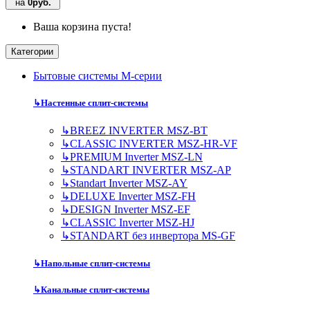
на
0руб.
Ваша корзина пуста!
Категории
Бытовые системы M-серии
↳
Настенные сплит-системы
↳
BREEZ INVERTER MSZ-BT
↳
CLASSIC INVERTER MSZ-HR-VF
↳
PREMIUM Inverter MSZ-LN
↳
STANDART INVERTER MSZ-AP
↳
Standart Inverter MSZ-AY
↳
DELUXE Inverter MSZ-FH
↳
DESIGN Inverter MSZ-EF
↳
CLASSIC Inverter MSZ-HJ
↳
STANDART без инвертора MS-GF
↳
Напольные сплит-системы
↳
Канальные сплит-системы