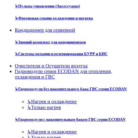
↳
Пульты управления (Аксессуары)
↳
Фреоновая секция охлаждения и нагрева
Кондиционер для серверной
↳
Зимний комплект для кондиционеров
↳
Системы ротации и резервирования БУРР и БИС
Очистители и Осушители воздуха
Гидромодули серии ECODAN для отопления,
охлаждения и ГВС
↳
Гидромодули без накопительного бака ГВС серии ECODAN
↳
Нагрев и охлаждение
↳
Только нагрев
↳
Гидромодули с накопительным баком ГВС серии ECODAN
↳
Нагрев и охлаждение
↳
Только нагрев