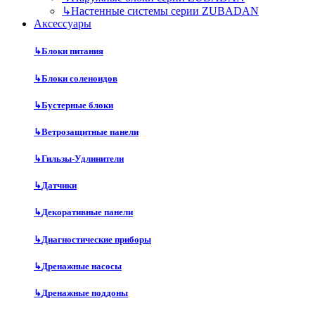
↳
Настенные системы серии ZUBADAN
Аксесcуары
↳
Блоки питания
↳
Блоки соленоидов
↳
Бустерные блоки
↳
Ветрозащитные панели
↳
Гильзы-Удлинители
↳
Датчики
↳
Декоративные панели
↳
Диагностические приборы
↳
Дренажные насосы
↳
Дренажные поддоны