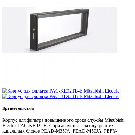
кнопку
«заказать
звонок»
вы
даете
согласие
на
обработку
ваших
персональных
данных
.
Краткое описание
Корпус для фильтра повышенного срока службы Mitsubishi
Electric PAC-KE92TB-E применяется для внутренних
канальных блоков PEAD-M35JA, PEAD-M50JA, PEFY-