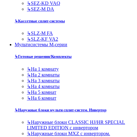
↳
SEZ-KD VAQ
↳
SEZ-M DA
↳
Кассетные сплит-системы
↳
SLZ-M FA
↳
SLZ-KF VA2
Мультисистемы M-серии
↳
Готовые решения/Комплекты
↳
На 1 комнату
↳
На 2 комнаты
↳
На 3 комнаты
↳
На 4 комнаты
↳
На 5 комнат
↳
На 6 комнат
↳
Наружные блоки мульти сплит-систем. Инвертор
↳
Наружные блоки CLASSIC HJ/HR SPECIAL
LIMITED EDITION с инвертором
↳
Наружные блоки MXZ с инвертором.