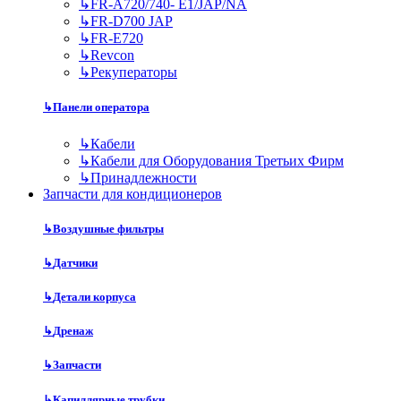
↳
FR-A720/740- E1/JAP/NA
↳
FR-D700 JAP
↳
FR-E720
↳
Revcon
↳
Рекуператоры
↳
Панели оператора
↳
Кабели
↳
Кабели для Оборудования Третьих Фирм
↳
Принадлежности
Запчасти для кондиционеров
↳
Воздушные фильтры
↳
Датчики
↳
Детали корпуса
↳
Дренаж
↳
Запчасти
↳
Капиллярные трубки