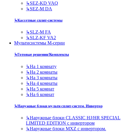
↳
SEZ-KD VAQ
↳
SEZ-M DA
↳
Кассетные сплит-системы
↳
SLZ-M FA
↳
SLZ-KF VA2
Мультисистемы M-серии
↳
Готовые решения/Комплекты
↳
На 1 комнату
↳
На 2 комнаты
↳
На 3 комнаты
↳
На 4 комнаты
↳
На 5 комнат
↳
На 6 комнат
↳
Наружные блоки мульти сплит-систем. Инвертор
↳
Наружные блоки CLASSIC HJ/HR SPECIAL
LIMITED EDITION с инвертором
↳
Наружные блоки MXZ с инвертором.