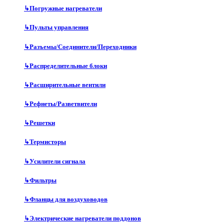
↳
Погружные нагреватели
↳
Пульты управления
↳
Разъемы/Соединители/Переходники
↳
Распределительные блоки
↳
Расширительные вентили
↳
Рефнеты/Разветвители
↳
Решетки
↳
Термисторы
↳
Усилители сигнала
↳
Фильтры
↳
Фланцы для воздуховодов
↳
Электрические нагреватели поддонов