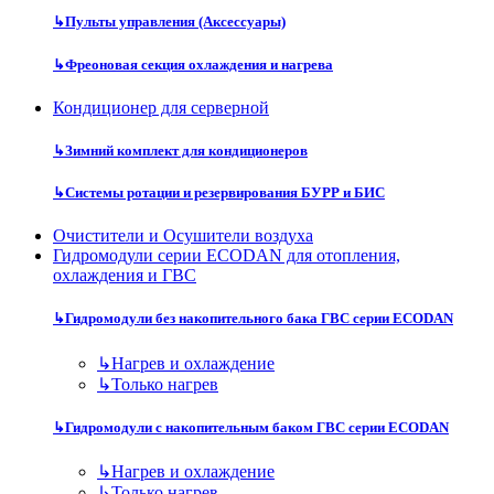
↳
Пульты управления (Аксессуары)
↳
Фреоновая секция охлаждения и нагрева
Кондиционер для серверной
↳
Зимний комплект для кондиционеров
↳
Системы ротации и резервирования БУРР и БИС
Очистители и Осушители воздуха
Гидромодули серии ECODAN для отопления,
охлаждения и ГВС
↳
Гидромодули без накопительного бака ГВС серии ECODAN
↳
Нагрев и охлаждение
↳
Только нагрев
↳
Гидромодули с накопительным баком ГВС серии ECODAN
↳
Нагрев и охлаждение
↳
Только нагрев