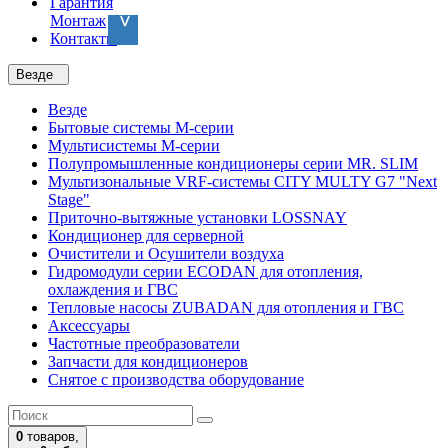
Гарантия
Монтаж
Контакты
Везде
Везде
Бытовые системы M-серии
Мультисистемы M-серии
Полупромышленные кондиционеры серии MR. SLIM
Мультизональные VRF-системы CITY MULTY G7 "Next
Stage"
Приточно-вытяжные установки LOSSNAY
Кондиционер для серверной
Очистители и Осушители воздуха
Гидромодули серии ECODAN для отопления,
охлаждения и ГВС
Тепловые насосы ZUBADAN для отопления и ГВС
Аксесcуары
Частотные преобразователи
Запчасти для кондиционеров
Снятое с производства оборудование
0
товаров,