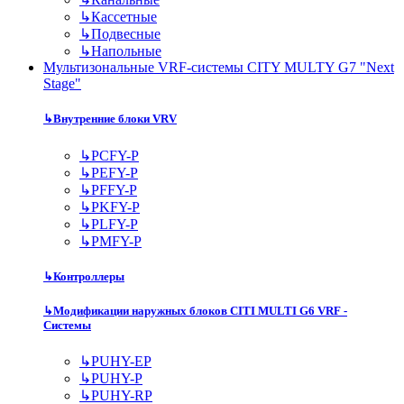
↳
Кассетные
↳
Подвесные
↳
Напольные
Мультизональные VRF-системы CITY MULTY G7 "Next
Stage"
↳
Внутренние блоки VRV
↳
PCFY-P
↳
PEFY-P
↳
PFFY-P
↳
PKFY-P
↳
PLFY-P
↳
PMFY-P
↳
Контроллеры
↳
Модификации наружных блоков CITI MULTI G6 VRF -
Системы
↳
PUHY-EP
↳
PUHY-P
↳
PUHY-RP