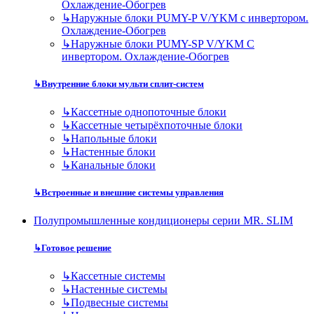
Охлаждение-Обогрев
↳
Наружные блоки PUMY-P V/YKM с инвертором.
Охлаждение-Обогрев
↳
Наружные блоки PUMY-SP V/YKM С
инвертором. Охлаждение-Обогрев
↳
Внутренние блоки мульти сплит-систем
↳
Кассетные однопоточные блоки
↳
Кассетные четырёхпоточные блоки
↳
Напольные блоки
↳
Настенные блоки
↳
Канальные блоки
↳
Встроенные и внешние системы управления
Полупромышленные кондиционеры серии MR. SLIM
↳
Готовое решение
↳
Кассетные системы
↳
Настенные системы
↳
Подвесные системы