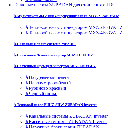
Тепловые насосы ZUBADAN для отопления и ГВС
↳
Мультисистемы 2 или 4 внутренних блока MXZ-2E/4E VAHZ
↳
Тепловой насос с инвертором MXZ-2E53VAHZ
↳
Тепловой насос с инвертором MXZ-4E83VAHZ
↳
Напольная сплит-система MFZ-KJ
↳
Настенный Делюкс-инвертор MUZ-FH VEHZ
↳
Настенный Премиум-инвертор MUZ-LN VGHZ
↳
Натуральный белый
↳
Перламутрово-белый
↳
Рубиново-красный
↳
Черный оникс
↳
Тепловой насос PUHZ-SHW ZUBADAN Inverter
↳
Канальные системы ZUBADAN Inverter
↳
Кассетные системы ZUBADAN Inverter
↳
Наружные блоки серии ZUBADAN