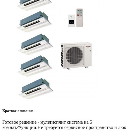
Заказать звонок
Нажимая
на
кнопку
«заказать
звонок»
вы
даете
согласие
на
обработку
ваших
персональных
данных
.
Краткое описание
Готовое решение - мультисплит система на 5
комнат.Функции:Не требуется сервисное пространство и люк