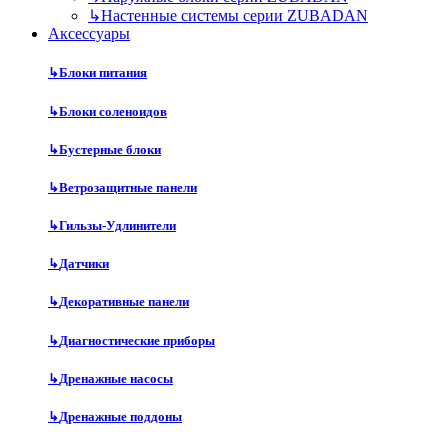
↳
Настенные системы серии ZUBADAN
Аксесcуары
↳
Блоки питания
↳
Блоки соленоидов
↳
Бустерные блоки
↳
Ветрозащитные панели
↳
Гильзы-Удлинители
↳
Датчики
↳
Декоративные панели
↳
Диагностические приборы
↳
Дренажные насосы
↳
Дренажные поддоны