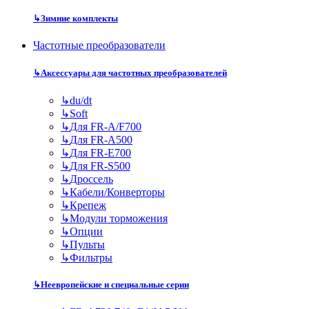
↳
Зимние комплекты
Частотные преобразователи
↳
Аксессуары для частотных преобразователей
↳
du/dt
↳
Soft
↳
Для FR-A/F700
↳
Для FR-A500
↳
Для FR-E700
↳
Для FR-S500
↳
Дроссель
↳
Кабели/Конверторы
↳
Крепеж
↳
Модули торможения
↳
Опции
↳
Пульты
↳
Фильтры
↳
Неевропейские и специальные серии