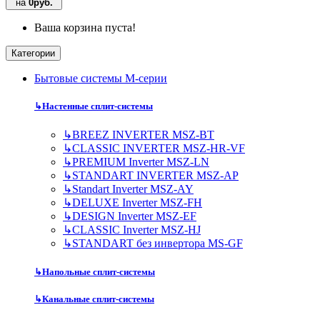
на
0руб.
Ваша корзина пуста!
Категории
Бытовые системы M-серии
↳
Настенные сплит-системы
↳
BREEZ INVERTER MSZ-BT
↳
CLASSIC INVERTER MSZ-HR-VF
↳
PREMIUM Inverter MSZ-LN
↳
STANDART INVERTER MSZ-AP
↳
Standart Inverter MSZ-AY
↳
DELUXE Inverter MSZ-FH
↳
DESIGN Inverter MSZ-EF
↳
CLASSIC Inverter MSZ-HJ
↳
STANDART без инвертора MS-GF
↳
Напольные сплит-системы
↳
Канальные сплит-системы