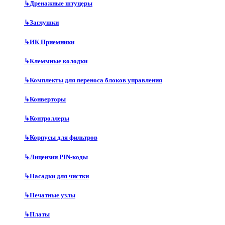
↳
Дренажные штуцеры
↳
Заглушки
↳
ИК Приемники
↳
Клеммные колодки
↳
Комплекты для переноса блоков управления
↳
Конверторы
↳
Контроллеры
↳
Корпусы для фильтров
↳
Лицензии PIN-коды
↳
Насадки для чистки
↳
Печатные узлы
↳
Платы