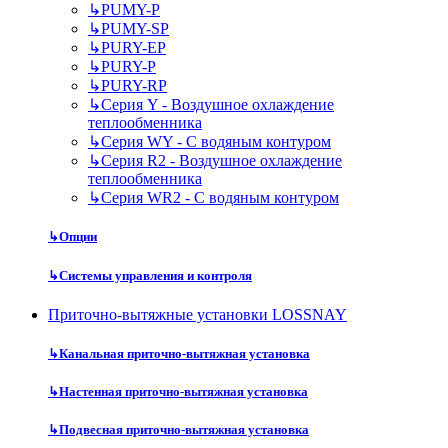
↳
PUMY-P
↳
PUMY-SP
↳
PURY-EP
↳
PURY-P
↳
PURY-RP
↳
Серия Y - Воздушное охлаждение
теплообменника
↳
Серия WY - С водяным контуром
↳
Серия R2 - Воздушное охлаждение
теплообменника
↳
Серия WR2 - С водяным контуром
↳
Опции
↳
Системы управления и контроля
Приточно-вытяжные установки LOSSNAY
↳
Канальная приточно-вытяжная установка
↳
Настенная приточно-вытяжная установка
↳
Подвесная приточно-вытяжная установка