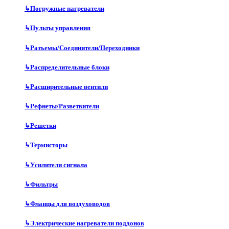
↳
Погружные нагреватели
↳
Пульты управления
↳
Разъемы/Соединители/Переходники
↳
Распределительные блоки
↳
Расширительные вентили
↳
Рефнеты/Разветвители
↳
Решетки
↳
Термисторы
↳
Усилители сигнала
↳
Фильтры
↳
Фланцы для воздуховодов
↳
Электрические нагреватели поддонов