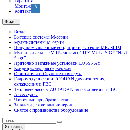
Гарантия
Монтаж
Контакты
Везде
Везде
Бытовые системы M-серии
Мультисистемы M-серии
Полупромышленные кондиционеры серии MR. SLIM
Мультизональные VRF-системы CITY MULTY G7 "Next
Stage"
Приточно-вытяжные установки LOSSNAY
Кондиционер для серверной
Очистители и Осушители воздуха
Гидромодули серии ECODAN для отопления,
охлаждения и ГВС
Тепловые насосы ZUBADAN для отопления и ГВС
Аксесcуары
Частотные преобразователи
Запчасти для кондиционеров
Снятое с производства оборудование
0
товаров,