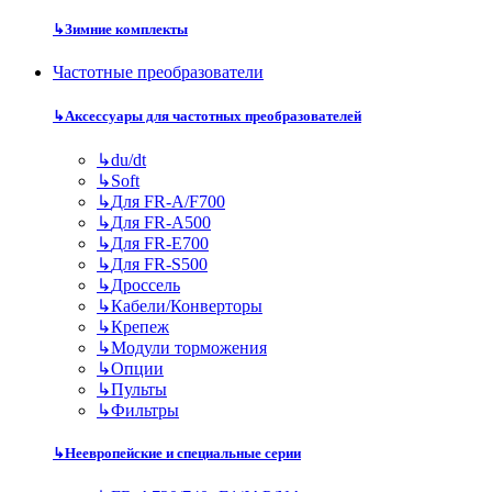
↳
Зимние комплекты
Частотные преобразователи
↳
Аксессуары для частотных преобразователей
↳
du/dt
↳
Soft
↳
Для FR-A/F700
↳
Для FR-A500
↳
Для FR-E700
↳
Для FR-S500
↳
Дроссель
↳
Кабели/Конверторы
↳
Крепеж
↳
Модули торможения
↳
Опции
↳
Пульты
↳
Фильтры
↳
Неевропейские и специальные серии