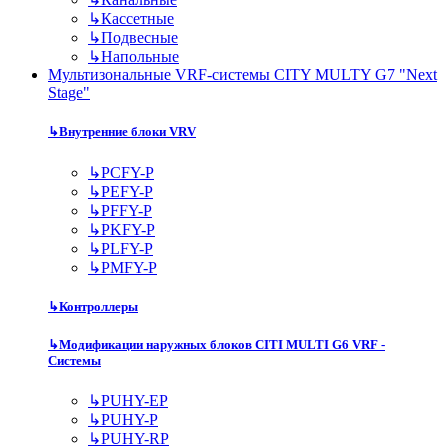
↳
Кассетные
↳
Подвесные
↳
Напольные
Мультизональные VRF-системы CITY MULTY G7 "Next
Stage"
↳
Внутренние блоки VRV
↳
PCFY-P
↳
PEFY-P
↳
PFFY-P
↳
PKFY-P
↳
PLFY-P
↳
PMFY-P
↳
Контроллеры
↳
Модификации наружных блоков CITI MULTI G6 VRF -
Системы
↳
PUHY-EP
↳
PUHY-P
↳
PUHY-RP