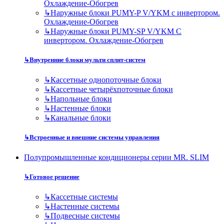
Охлаждение-Обогрев
↳
Наружные блоки PUMY-P V/YKM с инвертором.
Охлаждение-Обогрев
↳
Наружные блоки PUMY-SP V/YKM С
инвертором. Охлаждение-Обогрев
↳
Внутренние блоки мульти сплит-систем
↳
Кассетные однопоточные блоки
↳
Кассетные четырёхпоточные блоки
↳
Напольные блоки
↳
Настенные блоки
↳
Канальные блоки
↳
Встроенные и внешние системы управления
Полупромышленные кондиционеры серии MR. SLIM
↳
Готовое решение
↳
Кассетные системы
↳
Настенные системы
↳
Подвесные системы