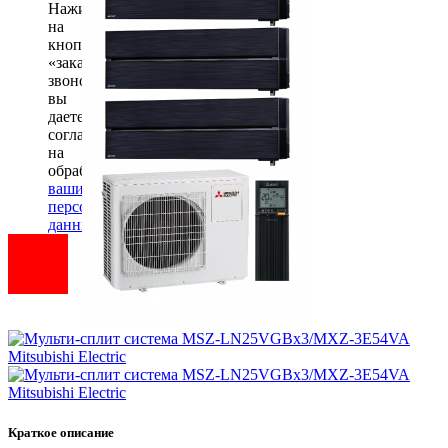
Нажимая
на
кнопку
«заказать
звонок»
вы
даете
согласие
на
обработку
ваших
персональных
данных
.
Краткое описание