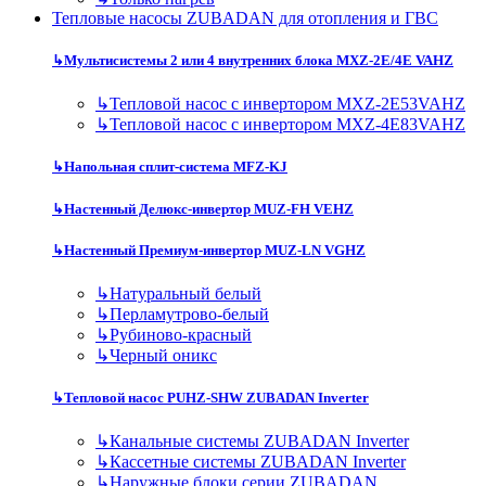
Тепловые насосы ZUBADAN для отопления и ГВС
↳
Мультисистемы 2 или 4 внутренних блока MXZ-2E/4E VAHZ
↳
Тепловой насос с инвертором MXZ-2E53VAHZ
↳
Тепловой насос с инвертором MXZ-4E83VAHZ
↳
Напольная сплит-система MFZ-KJ
↳
Настенный Делюкс-инвертор MUZ-FH VEHZ
↳
Настенный Премиум-инвертор MUZ-LN VGHZ
↳
Натуральный белый
↳
Перламутрово-белый
↳
Рубиново-красный
↳
Черный оникс
↳
Тепловой насос PUHZ-SHW ZUBADAN Inverter
↳
Канальные системы ZUBADAN Inverter
↳
Кассетные системы ZUBADAN Inverter
↳
Наружные блоки серии ZUBADAN