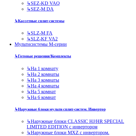
↳
SEZ-KD VAQ
↳
SEZ-M DA
↳
Кассетные сплит-системы
↳
SLZ-M FA
↳
SLZ-KF VA2
Мультисистемы M-серии
↳
Готовые решения/Комплекты
↳
На 1 комнату
↳
На 2 комнаты
↳
На 3 комнаты
↳
На 4 комнаты
↳
На 5 комнат
↳
На 6 комнат
↳
Наружные блоки мульти сплит-систем. Инвертор
↳
Наружные блоки CLASSIC HJ/HR SPECIAL
LIMITED EDITION с инвертором
↳
Наружные блоки MXZ с инвертором.