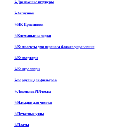
↳
Дренажные штуцеры
↳
Заглушки
↳
ИК Приемники
↳
Клеммные колодки
↳
Комплекты для переноса блоков управления
↳
Конверторы
↳
Контроллеры
↳
Корпусы для фильтров
↳
Лицензии PIN-коды
↳
Насадки для чистки
↳
Печатные узлы
↳
Платы