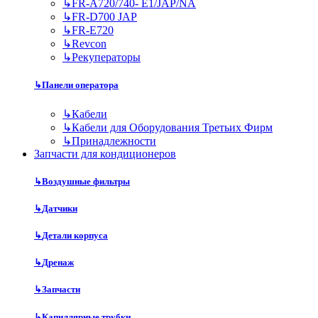
↳
FR-A720/740- E1/JAP/NA
↳
FR-D700 JAP
↳
FR-E720
↳
Revcon
↳
Рекуператоры
↳
Панели оператора
↳
Кабели
↳
Кабели для Оборудования Третьих Фирм
↳
Принадлежности
Запчасти для кондиционеров
↳
Воздушные фильтры
↳
Датчики
↳
Детали корпуса
↳
Дренаж
↳
Запчасти
↳
Капиллярные трубки