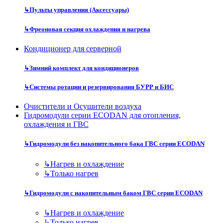
↳
Пульты управления (Аксессуары)
↳
Фреоновая секция охлаждения и нагрева
Кондиционер для серверной
↳
Зимний комплект для кондиционеров
↳
Системы ротации и резервирования БУРР и БИС
Очистители и Осушители воздуха
Гидромодули серии ECODAN для отопления,
охлаждения и ГВС
↳
Гидромодули без накопительного бака ГВС серии ECODAN
↳
Нагрев и охлаждение
↳
Только нагрев
↳
Гидромодули с накопительным баком ГВС серии ECODAN
↳
Нагрев и охлаждение
↳
Только нагрев