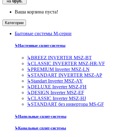
на
0руб.
Ваша корзина пуста!
Категории
Бытовые системы M-серии
↳
Настенные сплит-системы
↳
BREEZ INVERTER MSZ-BT
↳
CLASSIC INVERTER MSZ-HR-VF
↳
PREMIUM Inverter MSZ-LN
↳
STANDART INVERTER MSZ-AP
↳
Standart Inverter MSZ-AY
↳
DELUXE Inverter MSZ-FH
↳
DESIGN Inverter MSZ-EF
↳
CLASSIC Inverter MSZ-HJ
↳
STANDART без инвертора MS-GF
↳
Напольные сплит-системы
↳
Канальные сплит-системы