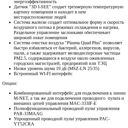
энергоэффективность
Датчик "3D I-SEE" создает трехмерную температурную
картину помещения и находит в нем
месторасположение людей
Система жалюзи создает оптимальное форму и скорость
воздушного потока в режимах охлаждения и нагрева.
Раздельное управление заслонками обеспечивает
широкий охват помещения
Система очистки воздуха "Plasma Quad Plus" позволяет
быстро избавляться от бактерий, аллергенов, вирусов,
пыли, а также задерживает мелкодисперсные частицы
PM2.5, содержащиеся в воздухе около оживленных
городских магистралей, предприятий или ТЭЦ
Низки уровень шума 19 дБ (MSZ-LN 25/35)
Встроенный WI-FI интерфейс
Опции:
Комбинированный интерфейс для подключения к линии
M-NET, а так же для подключения проводного пульта и
внешних цепей управления MAC-333IF-E
Полнофункциональный проводной пульт управления
PAR-33MAAG
Упрощенный проводной пульт управления PAC-
YT52CRA