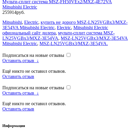
Мульти-сплит система MSZ-FH50VEx2/MXZ-4E72VA
Mitsubishi Electric
255914руб.
Mitsubishi
,
Electric
,
купить не дорого MSZ-LN25VGBx3/MXZ-
3E54VA Mitsubishi Electric
,
Electric
,
Mitsubishi Electric
официальный сайт дилера
,
мульти-сплит система MSZ-
LN25VGBx3/MXZ-3E54VA
,
MSZ-LN25VGBx3/MXZ-3E54VA
Mitsubishi Electric
,
MSZ-LN25VGBx3/MXZ-3E54VA.
Подписаться на новые отзывы
Оставить отзыв
↓
Ещё никто не оставил отзывов.
Оставить отзыв
Подписаться на новые отзывы
Оставить отзыв
↓
Ещё никто не оставил отзывов.
Оставить отзыв
Информация