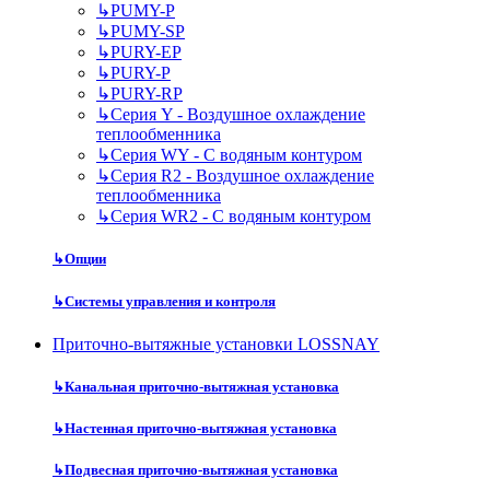
↳
PUMY-P
↳
PUMY-SP
↳
PURY-EP
↳
PURY-P
↳
PURY-RP
↳
Серия Y - Воздушное охлаждение
теплообменника
↳
Серия WY - С водяным контуром
↳
Серия R2 - Воздушное охлаждение
теплообменника
↳
Серия WR2 - С водяным контуром
↳
Опции
↳
Системы управления и контроля
Приточно-вытяжные установки LOSSNAY
↳
Канальная приточно-вытяжная установка
↳
Настенная приточно-вытяжная установка
↳
Подвесная приточно-вытяжная установка