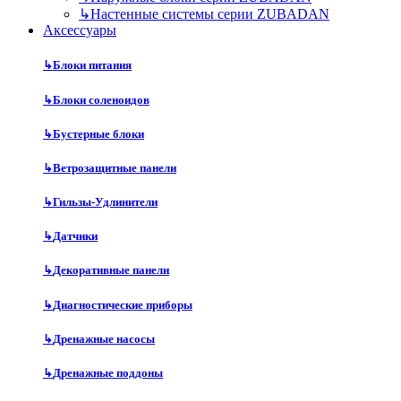
↳
Настенные системы серии ZUBADAN
Аксесcуары
↳
Блоки питания
↳
Блоки соленоидов
↳
Бустерные блоки
↳
Ветрозащитные панели
↳
Гильзы-Удлинители
↳
Датчики
↳
Декоративные панели
↳
Диагностические приборы
↳
Дренажные насосы
↳
Дренажные поддоны