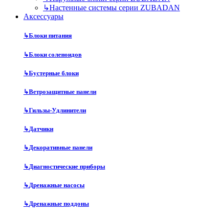
↳
Настенные системы серии ZUBADAN
Аксесcуары
↳
Блоки питания
↳
Блоки соленоидов
↳
Бустерные блоки
↳
Ветрозащитные панели
↳
Гильзы-Удлинители
↳
Датчики
↳
Декоративные панели
↳
Диагностические приборы
↳
Дренажные насосы
↳
Дренажные поддоны