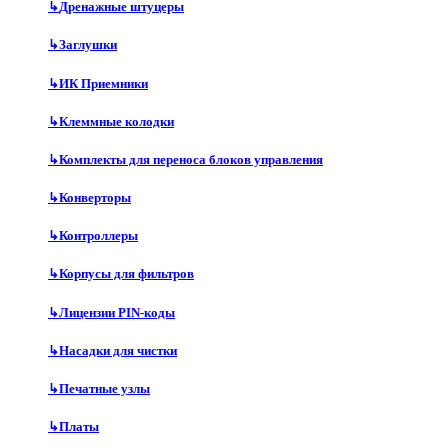
↳
Дренажные штуцеры
↳
Заглушки
↳
ИК Приемники
↳
Клеммные колодки
↳
Комплекты для переноса блоков управления
↳
Конверторы
↳
Контроллеры
↳
Корпусы для фильтров
↳
Лицензии PIN-коды
↳
Насадки для чистки
↳
Печатные узлы
↳
Платы