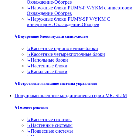
Охлаждение-Обогрев
↳
Наружные блоки PUMY-P V/YKM с инвертором.
Охлаждение-Обогрев
↳
Наружные блоки PUMY-SP V/YKM С
инвертором. Охлаждение-Обогрев
↳
Внутренние блоки мульти сплит-систем
↳
Кассетные однопоточные блоки
↳
Кассетные четырёхпоточные блоки
↳
Напольные блоки
↳
Настенные блоки
↳
Канальные блоки
↳
Встроенные и внешние системы управления
Полупромышленные кондиционеры серии MR. SLIM
↳
Готовое решение
↳
Кассетные системы
↳
Настенные системы
↳
Подвесные системы