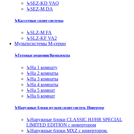
↳
SEZ-KD VAQ
↳
SEZ-M DA
↳
Кассетные сплит-системы
↳
SLZ-M FA
↳
SLZ-KF VA2
Мультисистемы M-серии
↳
Готовые решения/Комплекты
↳
На 1 комнату
↳
На 2 комнаты
↳
На 3 комнаты
↳
На 4 комнаты
↳
На 5 комнат
↳
На 6 комнат
↳
Наружные блоки мульти сплит-систем. Инвертор
↳
Наружные блоки CLASSIC HJ/HR SPECIAL
LIMITED EDITION с инвертором
↳
Наружные блоки MXZ с инвертором.