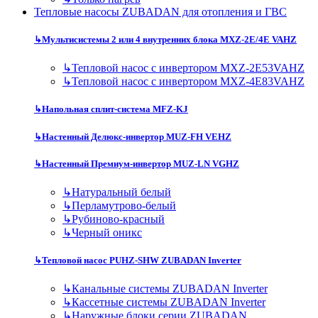
Тепловые насосы ZUBADAN для отопления и ГВС
↳
Мультисистемы 2 или 4 внутренних блока MXZ-2E/4E VAHZ
↳
Тепловой насос с инвертором MXZ-2E53VAHZ
↳
Тепловой насос с инвертором MXZ-4E83VAHZ
↳
Напольная сплит-система MFZ-KJ
↳
Настенный Делюкс-инвертор MUZ-FH VEHZ
↳
Настенный Премиум-инвертор MUZ-LN VGHZ
↳
Натуральный белый
↳
Перламутрово-белый
↳
Рубиново-красный
↳
Черный оникс
↳
Тепловой насос PUHZ-SHW ZUBADAN Inverter
↳
Канальные системы ZUBADAN Inverter
↳
Кассетные системы ZUBADAN Inverter
↳
Наружные блоки серии ZUBADAN