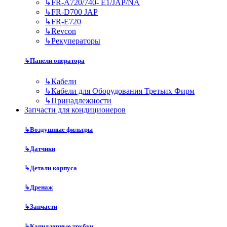
↳
FR-A720/740- E1/JAP/NA
↳
FR-D700 JAP
↳
FR-E720
↳
Revcon
↳
Рекуператоры
↳
Панели оператора
↳
Кабели
↳
Кабели для Оборудования Третьих Фирм
↳
Принадлежности
Запчасти для кондиционеров
↳
Воздушные фильтры
↳
Датчики
↳
Детали корпуса
↳
Дренаж
↳
Запчасти
↳
Капиллярные трубки