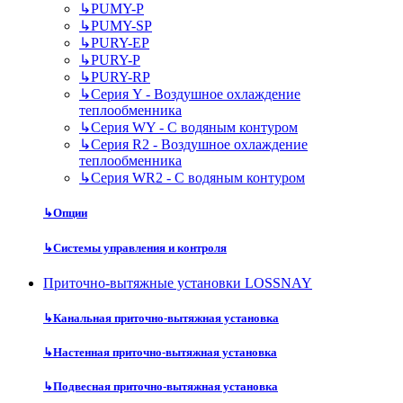
↳
PUMY-P
↳
PUMY-SP
↳
PURY-EP
↳
PURY-P
↳
PURY-RP
↳
Серия Y - Воздушное охлаждение
теплообменника
↳
Серия WY - С водяным контуром
↳
Серия R2 - Воздушное охлаждение
теплообменника
↳
Серия WR2 - С водяным контуром
↳
Опции
↳
Системы управления и контроля
Приточно-вытяжные установки LOSSNAY
↳
Канальная приточно-вытяжная установка
↳
Настенная приточно-вытяжная установка
↳
Подвесная приточно-вытяжная установка