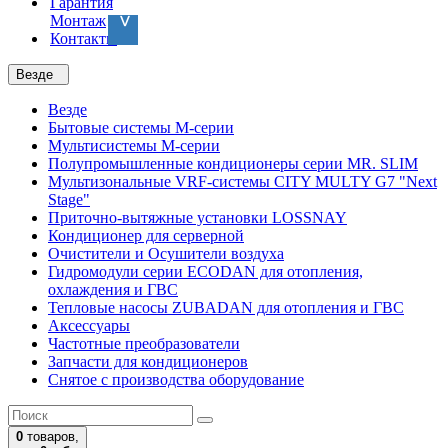
Гарантия
Монтаж
Контакты
Везде
Везде
Бытовые системы M-серии
Мультисистемы M-серии
Полупромышленные кондиционеры серии MR. SLIM
Мультизональные VRF-системы CITY MULTY G7 "Next
Stage"
Приточно-вытяжные установки LOSSNAY
Кондиционер для серверной
Очистители и Осушители воздуха
Гидромодули серии ECODAN для отопления,
охлаждения и ГВС
Тепловые насосы ZUBADAN для отопления и ГВС
Аксесcуары
Частотные преобразователи
Запчасти для кондиционеров
Снятое с производства оборудование
0
товаров,