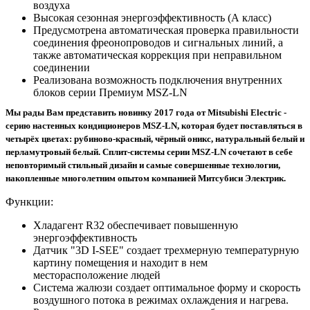
воздуха
Высокая сезонная энергоэффективность (А класс)
Предусмотрена автоматическая проверка правильности
соединения фреонопроводов и сигнальных линий, а
также автоматическая коррекция при неправильном
соединении
Реализована возможность подключения внутренних
блоков серии Премиум MSZ-LN
Мы рады Вам представить новинку 2017 года от Mitsubishi Electric -
серию настенных кондиционеров MSZ-LN, которая будет поставляться в
четырёх цветах: рубиново-красный, чёрный оникс, натуральный белый и
перламутровый белый. Сплит-системы серии MSZ-LN сочетают в себе
неповторимый стильный дизайн и самые совершенные технологии,
накопленные многолетним опытом компанией Митсубиси Электрик.
Функции:
Хладагент R32 обеспечивает повышенную
энергоэффективность
Датчик "3D I-SEE" создает трехмерную температурную
картину помещения и находит в нем
месторасположение людей
Система жалюзи создает оптимальное форму и скорость
воздушного потока в режимах охлаждения и нагрева.