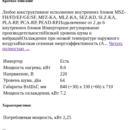
Краткое описание
Любое конструктивное исполнение внутренних блоков MSZ-
FH/FD/EF/GE/SF, MFZ-KA, MLZ-KA, SEZ-KD, SLZ-KA,
PLA-RP, PCA-RP, PEAD-RP.Подключение от 2 до 6
внутренних блоков Инверторное регулирование
производительностиНизкий уровень шума и
вибрацийОхлаждение при низкой температуре наружного
воздухаВысокая сезонная энергоэффективность (А...
Читать
полностью →
Инвертор
Есть
Мощность нагрева, кВт
8.6
Напряжение, В
220
Уровень шума, дБа
64
Габариты ВхШхГ, мм
840 (+30) x 330 (+66) x 710
Мощность охлаждения, кВт
7.2
Характеристики:
Потребляемая мощность, кВт
2,25
...