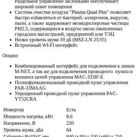
Раздельное управление заслонками обеспечивает
широкий охват помещения
Система очистки воздуха "Plasma Quad Plus" позволяет
быстро избавляться от бактерий, аллергенов, вирусов,
пыли, а также задерживает мелкодисперсные частицы
PM2.5, содержащиеся в воздухе около оживленных
городских магистралей, предприятий или ТЭЦ
Низки уровень шума 19 дБ (MSZ-LN 25/35)
Встроенный WI-FI интерфейс
Опции:
Комбинированный интерфейс для подключения к линии
M-NET, а так же для подключения проводного пульта и
внешних цепей управления MAC-333IF-E
Полнофункциональный проводной пульт управления
PAR-33MAAG
Упрощенный проводной пульт управления PAC-
YT52CRA
Инвертор
Есть
Мощность нагрева, кВт
8.6
Напряжение, В
220
Уровень шума, дБа
64
Габариты ВхШхГ, мм
840 (+30) x 330 (+66) x 710