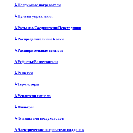
↳
Погружные нагреватели
↳
Пульты управления
↳
Разъемы/Соединители/Переходники
↳
Распределительные блоки
↳
Расширительные вентили
↳
Рефнеты/Разветвители
↳
Решетки
↳
Термисторы
↳
Усилители сигнала
↳
Фильтры
↳
Фланцы для воздуховодов
↳
Электрические нагреватели поддонов