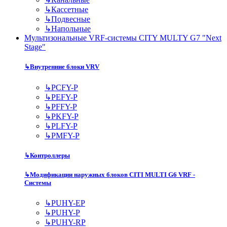
↳
Кассетные
↳
Подвесные
↳
Напольные
Мультизональные VRF-системы CITY MULTY G7 "Next
Stage"
↳
Внутренние блоки VRV
↳
PCFY-P
↳
PEFY-P
↳
PFFY-P
↳
PKFY-P
↳
PLFY-P
↳
PMFY-P
↳
Контроллеры
↳
Модификации наружных блоков CITI MULTI G6 VRF -
Системы
↳
PUHY-EP
↳
PUHY-P
↳
PUHY-RP