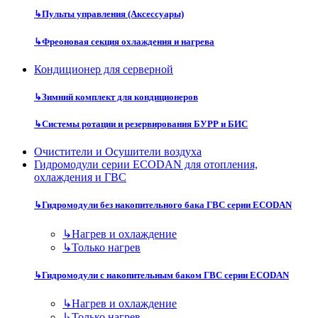
↳
Пульты управления (Аксессуары)
↳
Фреоновая секция охлаждения и нагрева
Кондиционер для серверной
↳
Зимний комплект для кондиционеров
↳
Системы ротации и резервирования БУРР и БИС
Очистители и Осушители воздуха
Гидромодули серии ECODAN для отопления,
охлаждения и ГВС
↳
Гидромодули без накопительного бака ГВС серии ECODAN
↳
Нагрев и охлаждение
↳
Только нагрев
↳
Гидромодули с накопительным баком ГВС серии ECODAN
↳
Нагрев и охлаждение
↳
Только нагрев