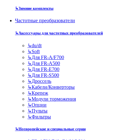
↳
Зимние комплекты
Частотные преобразователи
↳
Аксессуары для частотных преобразователей
↳
du/dt
↳
Soft
↳
Для FR-A/F700
↳
Для FR-A500
↳
Для FR-E700
↳
Для FR-S500
↳
Дроссель
↳
Кабели/Конверторы
↳
Крепеж
↳
Модули торможения
↳
Опции
↳
Пульты
↳
Фильтры
↳
Неевропейские и специальные серии