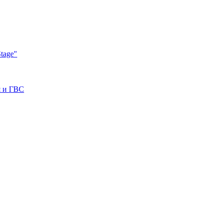
tage"
я и ГВС