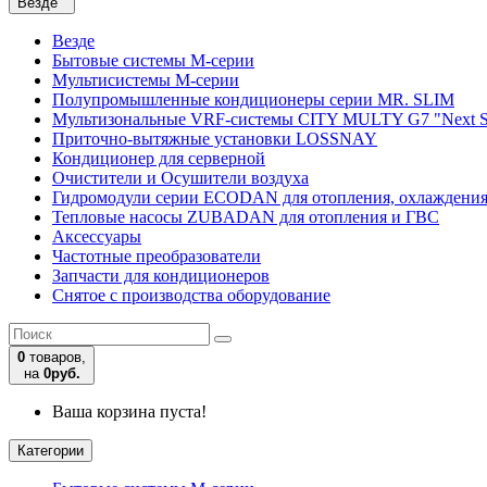
Везде
Везде
Бытовые системы M-серии
Мультисистемы M-серии
Полупромышленные кондиционеры серии MR. SLIM
Мультизональные VRF-системы CITY MULTY G7 "Next S
Приточно-вытяжные установки LOSSNAY
Кондиционер для серверной
Очистители и Осушители воздуха
Гидромодули серии ECODAN для отопления, охлаждени
Тепловые насосы ZUBADAN для отопления и ГВС
Аксесcуары
Частотные преобразователи
Запчасти для кондиционеров
Снятое с производства оборудование
0
товаров,
на
0руб.
Ваша корзина пуста!
Категории