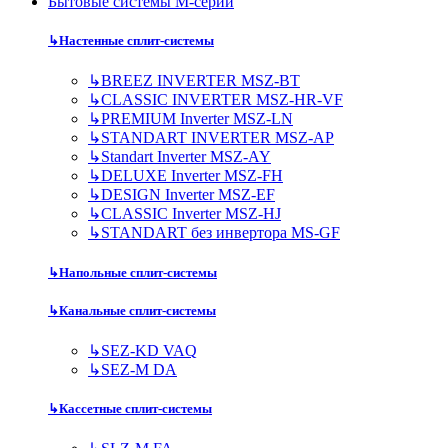
Бытовые системы M-серии
↳
Настенные сплит-системы
↳
BREEZ INVERTER MSZ-BT
↳
CLASSIC INVERTER MSZ-HR-VF
↳
PREMIUM Inverter MSZ-LN
↳
STANDART INVERTER MSZ-AP
↳
Standart Inverter MSZ-AY
↳
DELUXE Inverter MSZ-FH
↳
DESIGN Inverter MSZ-EF
↳
CLASSIC Inverter MSZ-HJ
↳
STANDART без инвертора MS-GF
↳
Напольные сплит-системы
↳
Канальные сплит-системы
↳
SEZ-KD VAQ
↳
SEZ-M DA
↳
Кассетные сплит-системы