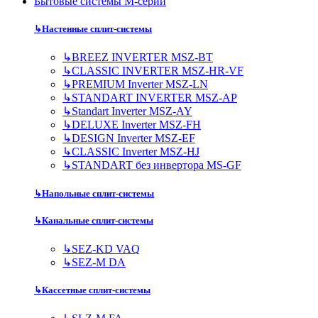
Бытовые системы M-серии
↳
Настенные сплит-системы
↳
BREEZ INVERTER MSZ-BT
↳
CLASSIC INVERTER MSZ-HR-VF
↳
PREMIUM Inverter MSZ-LN
↳
STANDART INVERTER MSZ-AP
↳
Standart Inverter MSZ-AY
↳
DELUXE Inverter MSZ-FH
↳
DESIGN Inverter MSZ-EF
↳
CLASSIC Inverter MSZ-HJ
↳
STANDART без инвертора MS-GF
↳
Напольные сплит-системы
↳
Канальные сплит-системы
↳
SEZ-KD VAQ
↳
SEZ-M DA
↳
Кассетные сплит-системы