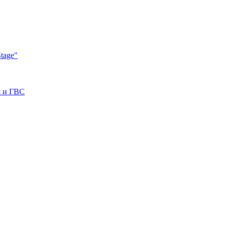
tage"
я и ГВС