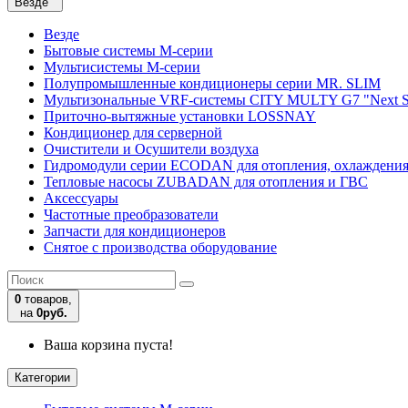
Везде
Везде
Бытовые системы M-серии
Мультисистемы M-серии
Полупромышленные кондиционеры серии MR. SLIM
Мультизональные VRF-системы CITY MULTY G7 "Next S
Приточно-вытяжные установки LOSSNAY
Кондиционер для серверной
Очистители и Осушители воздуха
Гидромодули серии ECODAN для отопления, охлаждени
Тепловые насосы ZUBADAN для отопления и ГВС
Аксесcуары
Частотные преобразователи
Запчасти для кондиционеров
Снятое с производства оборудование
0
товаров,
на
0руб.
Ваша корзина пуста!
Категории