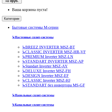
на
0руб.
Ваша корзина пуста!
Категории
Бытовые системы M-серии
↳
Настенные сплит-системы
↳
BREEZ INVERTER MSZ-BT
↳
CLASSIC INVERTER MSZ-HR-VF
↳
PREMIUM Inverter MSZ-LN
↳
STANDART INVERTER MSZ-AP
↳
Standart Inverter MSZ-AY
↳
DELUXE Inverter MSZ-FH
↳
DESIGN Inverter MSZ-EF
↳
CLASSIC Inverter MSZ-HJ
↳
STANDART без инвертора MS-GF
↳
Напольные сплит-системы
↳
Канальные сплит-системы