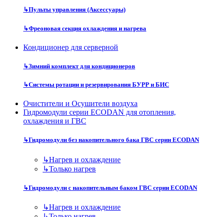
↳
Пульты управления (Аксессуары)
↳
Фреоновая секция охлаждения и нагрева
Кондиционер для серверной
↳
Зимний комплект для кондиционеров
↳
Системы ротации и резервирования БУРР и БИС
Очистители и Осушители воздуха
Гидромодули серии ECODAN для отопления,
охлаждения и ГВС
↳
Гидромодули без накопительного бака ГВС серии ECODAN
↳
Нагрев и охлаждение
↳
Только нагрев
↳
Гидромодули с накопительным баком ГВС серии ECODAN
↳
Нагрев и охлаждение
↳
Только нагрев