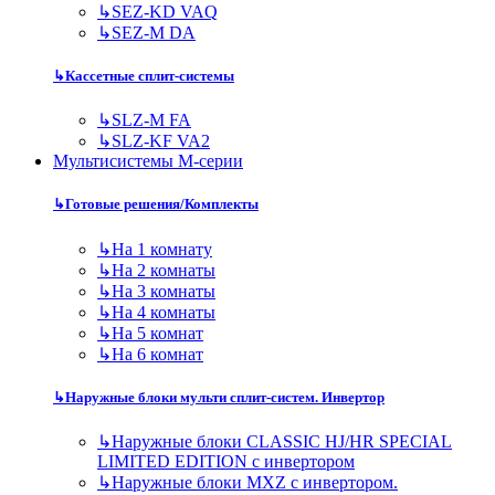
↳
SEZ-KD VAQ
↳
SEZ-M DA
↳
Кассетные сплит-системы
↳
SLZ-M FA
↳
SLZ-KF VA2
Мультисистемы M-серии
↳
Готовые решения/Комплекты
↳
На 1 комнату
↳
На 2 комнаты
↳
На 3 комнаты
↳
На 4 комнаты
↳
На 5 комнат
↳
На 6 комнат
↳
Наружные блоки мульти сплит-систем. Инвертор
↳
Наружные блоки CLASSIC HJ/HR SPECIAL
LIMITED EDITION с инвертором
↳
Наружные блоки MXZ с инвертором.