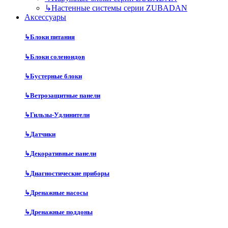
↳
Настенные системы серии ZUBADAN
Аксесcуары
↳
Блоки питания
↳
Блоки соленоидов
↳
Бустерные блоки
↳
Ветрозащитные панели
↳
Гильзы-Удлинители
↳
Датчики
↳
Декоративные панели
↳
Диагностические приборы
↳
Дренажные насосы
↳
Дренажные поддоны