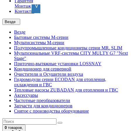
Гарантия
Монтаж
Контакты
Везде
Везде
Бытовые системы M-серии
Мультисистемы M-серии
Полупромышленные кондиционеры серии MR. SLIM
Мультизональные VRF-системы CITY MULTY G7 "Next
Stage"
Приточно-вытяжные установки LOSSNAY
Кондиционер для серверной
Очистители и Осушители воздуха
Гидромодули серии ECODAN для отопления,
охлаждения и ГВС
Тепловые насосы ZUBADAN для отопления и ГВС
Аксесcуары
Частотные преобразователи
Запчасти для кондиционеров
Снятое с производства оборудование
0
товаров,