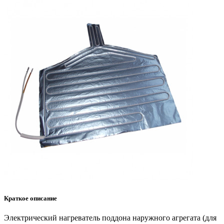
Заказать звонок
Нажимая
на
кнопку
«заказать
звонок»
вы
даете
согласие
на
обработку
ваших
персональных
данных
.
Краткое описание
Электрический нагреватель поддона наружного агрегата (для