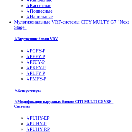
↳
Кассетные
↳
Подвесные
↳
Напольные
Мультизональные VRF-системы CITY MULTY G7 "Next
Stage"
↳
Внутренние блоки VRV
↳
PCFY-P
↳
PEFY-P
↳
PFFY-P
↳
PKFY-P
↳
PLFY-P
↳
PMFY-P
↳
Контроллеры
↳
Модификации наружных блоков CITI MULTI G6 VRF -
Системы
↳
PUHY-EP
↳
PUHY-P
↳
PUHY-RP