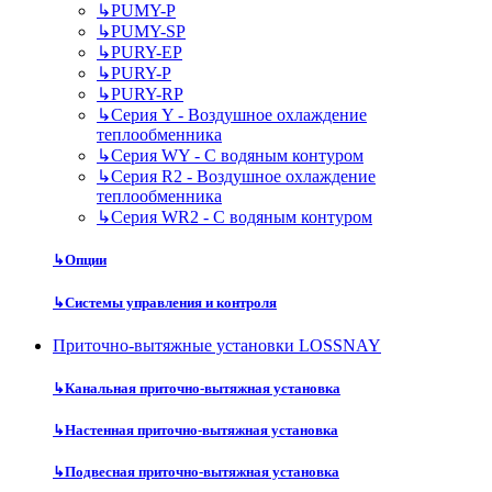
↳
PUMY-P
↳
PUMY-SP
↳
PURY-EP
↳
PURY-P
↳
PURY-RP
↳
Серия Y - Воздушное охлаждение
теплообменника
↳
Серия WY - С водяным контуром
↳
Серия R2 - Воздушное охлаждение
теплообменника
↳
Серия WR2 - С водяным контуром
↳
Опции
↳
Системы управления и контроля
Приточно-вытяжные установки LOSSNAY
↳
Канальная приточно-вытяжная установка
↳
Настенная приточно-вытяжная установка
↳
Подвесная приточно-вытяжная установка