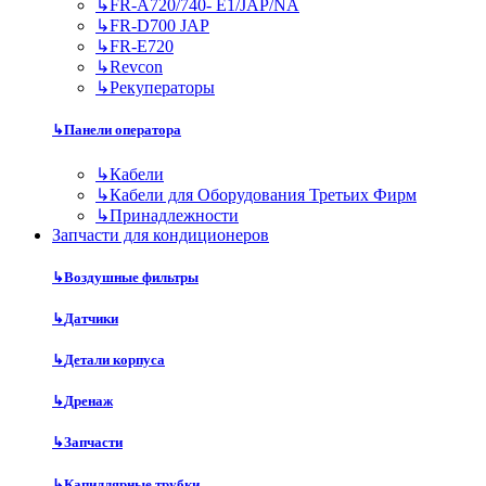
↳
FR-A720/740- E1/JAP/NA
↳
FR-D700 JAP
↳
FR-E720
↳
Revcon
↳
Рекуператоры
↳
Панели оператора
↳
Кабели
↳
Кабели для Оборудования Третьих Фирм
↳
Принадлежности
Запчасти для кондиционеров
↳
Воздушные фильтры
↳
Датчики
↳
Детали корпуса
↳
Дренаж
↳
Запчасти
↳
Капиллярные трубки