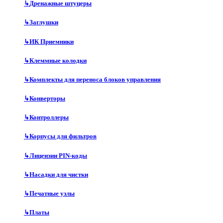
↳
Дренажные штуцеры
↳
Заглушки
↳
ИК Приемники
↳
Клеммные колодки
↳
Комплекты для переноса блоков управления
↳
Конверторы
↳
Контроллеры
↳
Корпусы для фильтров
↳
Лицензии PIN-коды
↳
Насадки для чистки
↳
Печатные узлы
↳
Платы