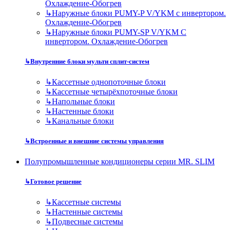
Охлаждение-Обогрев
↳
Наружные блоки PUMY-P V/YKM с инвертором.
Охлаждение-Обогрев
↳
Наружные блоки PUMY-SP V/YKM С
инвертором. Охлаждение-Обогрев
↳
Внутренние блоки мульти сплит-систем
↳
Кассетные однопоточные блоки
↳
Кассетные четырёхпоточные блоки
↳
Напольные блоки
↳
Настенные блоки
↳
Канальные блоки
↳
Встроенные и внешние системы управления
Полупромышленные кондиционеры серии MR. SLIM
↳
Готовое решение
↳
Кассетные системы
↳
Настенные системы
↳
Подвесные системы