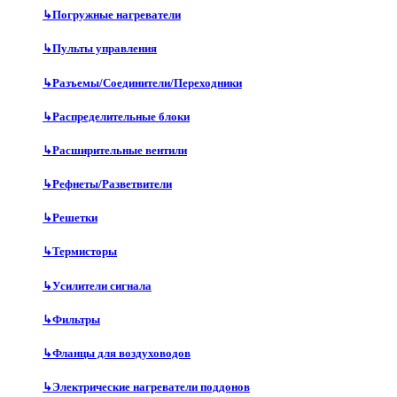
↳
Погружные нагреватели
↳
Пульты управления
↳
Разъемы/Соединители/Переходники
↳
Распределительные блоки
↳
Расширительные вентили
↳
Рефнеты/Разветвители
↳
Решетки
↳
Термисторы
↳
Усилители сигнала
↳
Фильтры
↳
Фланцы для воздуховодов
↳
Электрические нагреватели поддонов