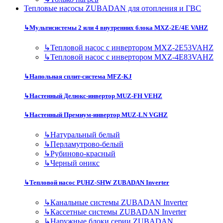
Тепловые насосы ZUBADAN для отопления и ГВС
↳
Мультисистемы 2 или 4 внутренних блока MXZ-2E/4E VAHZ
↳
Тепловой насос с инвертором MXZ-2E53VAHZ
↳
Тепловой насос с инвертором MXZ-4E83VAHZ
↳
Напольная сплит-система MFZ-KJ
↳
Настенный Делюкс-инвертор MUZ-FH VEHZ
↳
Настенный Премиум-инвертор MUZ-LN VGHZ
↳
Натуральный белый
↳
Перламутрово-белый
↳
Рубиново-красный
↳
Черный оникс
↳
Тепловой насос PUHZ-SHW ZUBADAN Inverter
↳
Канальные системы ZUBADAN Inverter
↳
Кассетные системы ZUBADAN Inverter
↳
Наружные блоки серии ZUBADAN