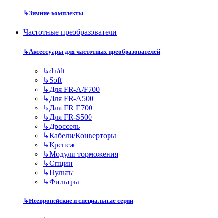
↳
Зимние комплекты
Частотные преобразователи
↳
Аксессуары для частотных преобразователей
↳
du/dt
↳
Soft
↳
Для FR-A/F700
↳
Для FR-A500
↳
Для FR-E700
↳
Для FR-S500
↳
Дроссель
↳
Кабели/Конверторы
↳
Крепеж
↳
Модули торможения
↳
Опции
↳
Пульты
↳
Фильтры
↳
Неевропейские и специальные серии